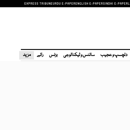
EXPRESS TRIBUNE
URDU E-PAPER
ENGLISH E-PAPER
SINDHI E-PAPER
L
دلچسپ و عجیب
سائنس و ٹیکنالوجی
بزنس
رائے
مزید