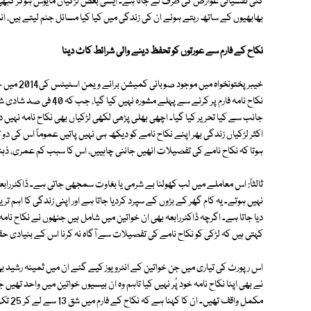
کئی نفسیاتی عوارض کی طرف لے جاتا ہے۔ ایسی بعض لڑکیاں مایوس ہوکر کبھی شا
بھابھیوں کے ساتھ رہتے ہوئے ان کی زندگی میں کیا کیا مسائل جنم لیتے ہیں، ان
نکاح کے فارم سے عورتوں کو تحفظ دینے والی شرائط کاٹ دینا
نکاح نامہ فارم پر کرنے سے
جانب سے کیا تحریر کیا گیا۔ اچھی بھلی پڑھی لکھی لڑکیاں بھی نکاح نامہ نہیں د
اکثر لڑکیاں زندگی بھر اپنے نکاح نامے کو دیکھ ہی نہیں پاتیں عموماً اس کی دو تین 
ہوتا کہ نکاح نامے کی تفصیلات انھیں جاننی چاہییں، اس کا سبب کم عمری، ذہنی
ثالثاً: اس معاملے میں لب کھولنا بے شرمی یا بغاوت سمجھی جاتی ہے۔ ڈاکٹررابع
نہیں ہوتے۔ یہ کام گھر کے بڑوں کے سپرد کردیا جاتا ہے اور اپنی زندگی کا اہم ت
دیا جاتا ہے۔ اگرچہ ڈاکٹررابعہ بھی ان خواتین میں شامل ہیں جنھوں نے نکاح نامہ
کہتی ہیں کہ لڑکی کو نکاح نامے کی تفصیلات سے آگاہ نہ کرنا اس کے بنیادی 
اس رپورٹ کی تیاری میں جن خواتین کے انٹرویوز کیے گئے ان میں ثمینہ رشید بھ
نے بھی اپنا نکاح نامہ خود پُر نہیں کیا تاہم وہ ان بیسیوں خواتین میں واحد ت
مکمل و