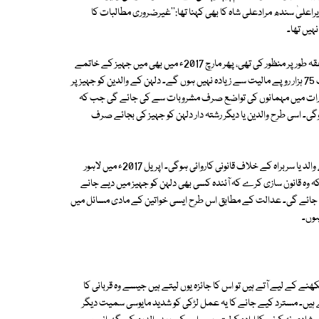
یراعلیٰ سندھ مرادعلی شاہ کا بھی کہنا تھا:''غیرضروری مطالبات کا
ہیں تھا۔
صوبہ خیبر پختونخوا کی اسمبلی نے2010ء میں جہیز کے خلاف ایک قرارداد متفقہ طور پر منظور کی تھی، پھر مارچ 2017ء میں بھی میں جہیز کے خاتمے
کے لیے بل پیش کیا گیا، جس کے مطابق تحائف سمیت ولیمہ اور دیگر اخراجات 75 ہزار روپے مالیت سے زیادہ نہیں ہوں گے۔ دلہن کے والدین کو جہیز پر
ح اور بارات میں مہمانوں کی تواضع صرف مشروبات سے کی جائے گی جب کہ
گی۔ اسی طرح والدین یا دیگر رشتہ دار دلہن کو جہیز کی بجائے صرف
بل کے مطابق جہیز کی مد میں نقد رقم یا دیگر لوازمات رکھنے پر دلہن اور دلہا کے والد یا سربراہ کے خلاف قانونی کاروائی ہوگی۔ اپریل 2017ء میں لاہور
ہ وہ قانون سازی کرے کہ آئندہ کسی بھی دلہن کو جہیز میں دیے جانے
ھی جائے گی۔ عدالت کے مطابق اس طرح ایسی خواتین کے مادی مسائل میں
ہوں۔
ے کے لیے آتے ہیں تو اس کا جائزہ یوں لیتے ہیں جیسے وہ قربانی کا
 ہیں۔ مسترد کیے جانے کا یہ عمل لڑکی کو شدید مایوسی سمیت دیگر