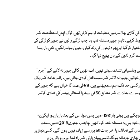
ی کی گاڑی چلانے میں معاونت فراہم کرتی تھی، لوگ اپنی استطاعت کے
ط کرتے۔ تاہم جہیز مسئلہ تب بنا جب لڑکے والوں نے جہیز کو لڑکی کی
ار کرگیا اور پھر دلہنوں کی زندگیاں اجیرن ہونے لگیں، کئی بار ایسا
ے کر والدین کے ہاں بھیج دیا گیا۔
فسیاتی تشدد سہتی تھیں، اب انھیں کافی جہیز نہ لانے کے ''جرم''
میں قتل بھی کردیا جاتا ہے۔ ایک اندازے کے مطابق پاکستان میں ہر سال2000 خواتین جہیز نہ لانے کے سبب قتل کردی جاتی ہیں۔ رائے عامہ کے ایک
جائزے کے مطابق84 فی صد پاکستانی شادی میں جہیز کا کردار بہت زیادہ یا پھر کسی حد تک اہم سمجھتے ہیں، 69 فی صد کا خیال ہے کہ جہیز کے
بغیر لڑکی کی شادی نہیں ہوسکتی۔ گذشتہ برس ہونے والے رائے عامہ کے ایک دوسرے جائزے کے مطابق56 فی صد پاکستانی بیٹے کی شادی کرتے
پاکستان میں جہیز کو غیرقانونی قرار دینے کے لیے اب تک پانچ بار قوانین منظور ہوچکے ہیں پہلی بار1961ء میں پاس ہوا، اس کے بعد بار بار ہوا لیکن یہ
مسئلہ اپنی جگہ پر قائم و دائم ہے۔ اس کا سبب یہ ہے کہ یہاں کے مقتدر طبقات خود ہی یہ مسئلہ ختم کرنا نہیں چاہتے۔ جنوری2018ء میں سندھ
کابینہ میں ایک بل پیش کیا گیا، جس کے مطابق سندھ میں جہیز50 ہزار اور منہدی کے تحائف یا اخراجات50 ہزار سے زیادہ نہیں ہوں گے۔ کسی دباؤ پر
پابندی ہوگی جب کہ پابندی کی خلاف وزری پر6 ماہ سزا اور بھاری جرمانہ ہوگا۔ تاہم پیپلزپارٹی کے راہ نما اور صوبائی وزیر