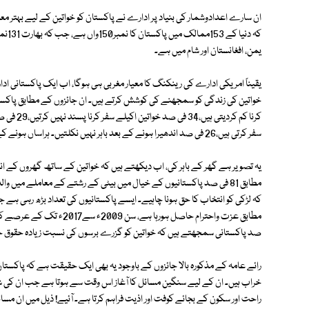
ان سارے اعدادوشمار کی بنیاد پر ادارے نے پاکستان کو خواتین کے لیے بہتر معیا
کہ د
یمن، افغانستان اور شام میں ہے۔
یقیناً امریکی ادارے کی رینکنگ کا معیار مغربی ہی ہوگا، اب ایک پاکستانی ا
سفر کرتی ہیں،26 فی صد اندھیرا ہونے کے بعد باہر نہیں نکلتیں۔ ہراساں ہونے کے سبب 12فی صد طالبات تعلیم کو خیرباد کہہ دیتی ہیں۔
یہ تصویر ہے گھر کے باہر کی، اب دیکھتے ہیں کہ خواتین کے ساتھ گھروں کے ان
کہ لڑکی کو انتخاب کا حق ہونا چاہیے۔ ایسے پاکستانیوں کی تعداد بڑھ رہی
صد پاکستانی سمجھتے ہیں کہ خواتین کو گزرے برسوں کی نسبت زیادہ حقوق 
رائے عامہ کے مذکورہ بالا جائزوں کے باوجود یہ بھی ایک حقیقت ہے کہ پاکس
خراب ہیں۔ ان کے لیے سنگین مسائل کا آغاز اس وقت سے ہوتا ہے جب ان کی شادی
راحت اور سکون کے بجائے کوفت اور اذیت فراہم کرتا ہے۔ آئیے! ذیل میں ان مسائل