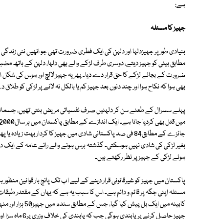
ہے:
جہیز کا مسئلہ
بنیادی طور پر جہیزدلہا اور دلہن کی ایک فطری ضرورت تھی جو انھیں نئی زندگ
مطابق بیٹی کو جہیز دیتے، دوسری طرف لڑکے والے بھی دلہا، دلہن کے ہاتھ مضبو
ضرورت کے بجائے لڑکے کا حق قرار دے دیا۔ پھر یہ جہیز لالچ اور ہوس کی شکل اختی
بھی ہوا کہ نکاح ہوا اور چند دنوں بعد جہیز کم یا بالکل نہ لانے پر لڑکی کو طلاق د
پہلے سسرال کے طعنے سن کر دلہنیں صرف نفسیاتی مریض بنتی تھیں، جسمانی ون
ہوئے لڑکی کے جہیز پر نظر رکھتے ہیں۔
جہیز حاصل کرنے پر 