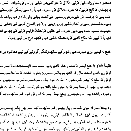
متعلق دستاویزات تیار کرنے، طلاق کا حق تفویض کرنے اور اس کی شرائط، کسی 
یا پابندی کا تابع کرنے تاکہ عورت طلاق کی صورت میں آرام سے زندگی گزار سک
کہنا ہے کہ ہر قسم کی غیرشرعی رسموں کے تحت ہونے والی شادی میں واحد شرعی 
ہے۔ بدقسمتی سے ان تمام شقوں پر زور دینے اور لازمی اندراج کرنے کے بجائے ا
حیثیت تسلیم شدہ ہے، میں عورت کے حقوق کو تحفظ فراہم کرنے کے بجائے نظر 
نہیں آتا کیوںکہ نکاح نامے کی متعلقہ شقوں میں کچھ درج ہی نہیں ہوتا۔
خلع نہ لینے اور ہر صورت میں شوہر کے ساتھ زندگی گزارنے کے لیے معاشرہ اور خاند
یقیناً طلاق یا خلع لینے کا عمل جائز کاموں میں سب سے ناپسندیدہ ہوتا ہے، سب
لڑکی پر ظلم و استحصال کی انتہا ہوجائے، اسے روز بدترین تشدد کا سامنا ہو، ای
لڑکی کو خلع نہ لینے کے مشورے بذات خود ایک ظلم شمار ہوتے ہیں۔ مجبور والدین
دیتے ہیں، انھیں ڈر ہوتا ہے کہ یہ بیٹی خلع یافتہ ہوگئی تو اس کے بُرے اثرات غی
وغیرہ ۔ راشدہ بھی اس نتیجے پر پہنچ چکی ہے کہ اس کی شوہر کے ساتھ مزید 
وہ چاہتا ہے کہ بیوی کمائے ، چار بچیوں کے ساتھ ساتھ اسے بھی پالے پوسے، اور 
گزارے۔ بیوی کچھ کمانے کا تقاضا کرتی ہے تو وہ اسے بدترین تشدد کا نشانہ بن
شوہر جانتا ہے کہ طلاق دینے کی صورت میں راشدہ کو بہت کچھ دینا پڑے گا، و
رشتہ دار کہتے ہیں کہ تم پڑھی لکھی ہو، کماؤ، بچے پالو، شوہر کو ایک طرف پڑا ر