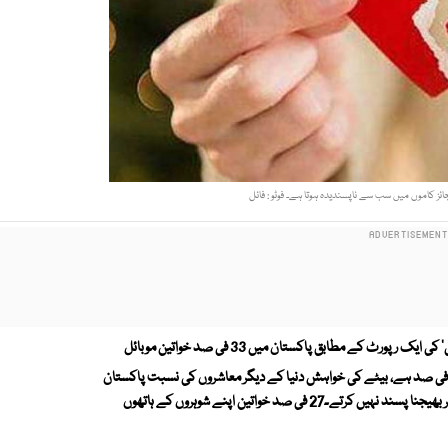
جائز کاموں میں سب سے ناپسندیدہ ہوتا ہے۔ فوٹو : فائل
امریکی ادارے 'جارج ٹاؤن انسٹی ٹیوٹ فار ویمن ، پیس اینڈ سیکیوریٹی' کی ایک رپورٹ کے مطابق پاکستان میں 33 فی صد خواتین موبائل
ستعمال کرتی ہیں،24 فی صد برسرروزگار ہیں، پارلیمان میں خواتین کا حصہ 20 فی صد ہے، بیٹے کی خواہش دنیا کے دیگر معاشروں کی نسبت پاکستان
میں زیادہ ہے،73فی صد پاکستانی مرد اپنے گھر کی خواتین کو روزگار کے لیے باہر بھیجنا پسند نہیں کرتے۔27 فی صد خواتین اپنے شوہروں کے ہاتھوں