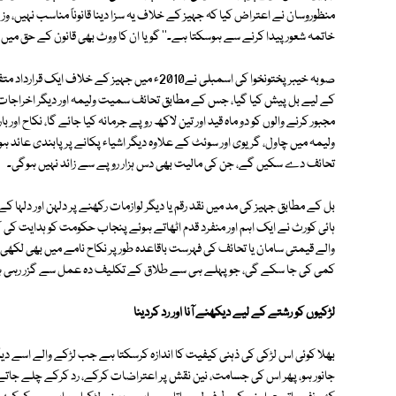
منظوروسان نے اعتراض کیا کہ جہیز کے خلاف یہ سزا دینا قانوناً مناسب نہیں، وز
خاتمہ شعور پیدا کرنے سے ہوسکتا ہے۔'' گویا ان کا ووٹ بھی قانون کے حق میں ن
مجبور کرنے والوں کو دو ماہ قید اور تین لاکھ روپے جرمانہ کیا جائے گا، نکا
ولیمہ میں چاول، گریوی اور سوئٹ کے علاوہ دیگر اشیاء پکانے پر پابندی عائد ہو
تحائف دے سکیں گے، جن کی مالیت بھی دس ہزار روپے سے زائد نہیں ہوگی۔
ہائی کورٹ نے ایک اہم اور منفرد قدم اٹھاتے ہوئے پنجاب حکومت کو ہدایت کی ک
والے قیمتی سامان یا تحائف کی فہرست باقاعدہ طور پر نکاح نامے میں بھی لک
کمی کی جا سکے گی، جو پہلے ہی سے طلاق کے تکلیف دہ عمل سے گزر رہی 
لڑکیوں کو رشتے کے لیے دیکھنے آنا اور رد کردینا
بھلا کوئی اس لڑکی کی ذہنی کیفیت کا اندازہ کرسکتا ہے جب لڑکے والے اسے دیکھن
جانور ہو، پھر اس کی جسامت، نین نقش پر اعتراضات کرکے، رد کرکے چلے جاتے