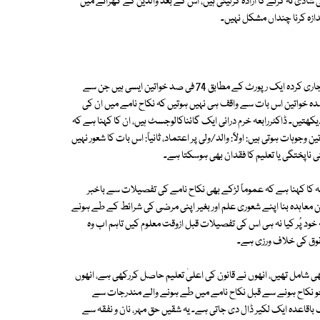
دی نہ کرنے کا ارادہ کرلیتی ہیں، اس کے بعد والدین کے گھرانے میں
دازہ کرنا چنداں مشکل نہیں۔
خیبر پختونخواہ میں موجود صوبائی کمیشن برائے ویمن اسٹیٹس کی2014 میں جاری کردہ ایک رپورٹ کے مطابق 74 فی صد خواتین ایسی ہیں جن سے
 پہلے مشورہ نہیں کیا گیا، جب کہ 40 فی صد شادی شدہ خواتین اس بات سے واقف ہی نہیں ہوتیں کہ نکاح نامے میں ان کی
یکھتیں۔ ڈاکٹررابعہ خرم درانی ایک گائناکالوجسٹ ہیں، ان کا کہنا ہے کہ
وجوہات ہوتی ہیں: اولاً: والد/ولی پر اعتماد، ثانیاً: اس بات کا شعور نہیں
 ناپختگی یا تعلیم کا فقدان بھی ہوسکتا ہے۔
ہ کا کہنا ہے کہ عموماً لڑکے بھی نکاح نامے کی تفصیلات سے باخبر
رین معاہدہ بنا اپنے شعوری علم اور بغیر اپنی مرضی کی شرائط کے طے ہونے
 خود پُر کیا نہ ہی اس کی تفصیلات قبل ازوقت معلوم کیں تاہم اب وہ
حقوق کی خلاف ورزی ہے۔
ی شامل تھیں، انھوں نے قانون کی اعلیٰ تعلیم حاصل کررکھی ہے، انھوں
ھیں جو نکاح ہونے سے قبل نکاح نامے میں طے ہونے والے مندرجات سے
اقف تھیں۔ ان کا کہنا ہے کہ نکاح کے فارم میں شق 13 سے لے کر 25 تک باقاعدہ ایک لکیر ڈال دی جاتی ہے۔ یہ شقیں حق مہر، نان و نفقہ سے