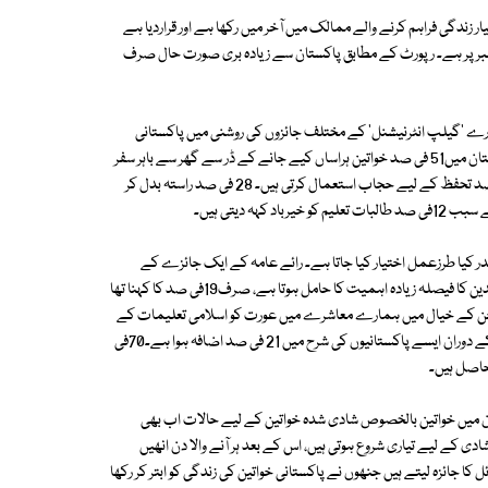
ر زندگی فراہم کرنے والے ممالک میں آخر میں رکھا ہے اور قراردیا ہے
نیا کے 153ممالک میں پاکستان کا نمبر150واں ہے، جب کہ بھارت 131نمبر پر ہے۔ رپورٹ کے مطابق پاکستان سے زیادہ بری صورت حال صرف
دارے 'گیلپ انٹرنیشنل' کے مختلف جائزوں کی روشنی میں پاکستانی
خواتین کی زندگی کو سمجھنے کی کوشش کرتے ہیں۔ ان جائزوں کے مطابق پاکستان میں51 فی صد خواتین ہراساں کیے جانے کے ڈر سے گھر سے باہر سفر
کرنا کم کردیتی ہیں،34 فی صد خواتین اکیلے سفر کرنا پسند نہیں کرتیں،29 فی صد تحفظ کے لیے حجاب استعمال کرتی ہیں۔ 28 فی صد راستہ بدل کر
در کیا طرزعمل اختیار کیا جاتا ہے۔ رائے عامہ کے ایک جائزے کے
مطابق 81 فی صد پاکستانیوں کے خیال میں بیٹی کے رشتے کے معاملے میں والدین کا فیصلہ زیادہ اہمیت کا حامل ہوتا ہے، صرف19فی صد کا کہنا تھا
 ہے جن کے خیال میں ہمارے معاشرے میں عورت کو اسلامی تعلیمات کے
مطابق عزت واحترام حاصل ہورہا ہے، سن 2009ء سے2017ء تک کے عرصے کے دوران ایسے پاکستانیوں کی شرح میں 21 فی صد اضافہ ہوا ہے۔70فی
حاصل ہیں۔
تان میں خواتین بالخصوص شادی شدہ خواتین کے لیے حالات اب بھی
 کے لیے تیاری شروع ہوتی ہیں، اس کے بعد ہر آنے والا دن انھیں
 کا جائزہ لیتے ہیں جنھوں نے پاکستانی خواتین کی زندگی کو ابتر کر رکھا