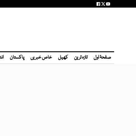
صفحۂ اول
تازہ ترین
کھیل
خاص خبریں
پاکستان
انٹ