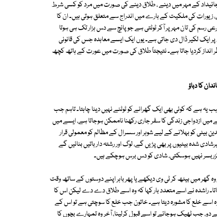
جائیداد کے مہر میں دینے ، طلاق دینے کی صورت میں مرد کو کسی شرط
ے، زیورات کی ملکیت کے بارے میں اندراج سے متعلق ہوتی ہیں۔ ان کا
رسم کی تان مہر پر آکر ٹوٹتی ہے جو پانچ سے دس ہزار تک ہی ہوتا
ن پر ایک لکیر ڈال دی جاتی ہے۔ یوں ایک ایسے معاہدہ جس کی قانونی
انداز کردیا جاتا ہے۔ نتیجتاً طلاق کی صورت میں عورت کے ہاتھ کچھ
ان کا دباؤ
ب یہ ہے کہ کوئی بھی ایک گھرانے کو ٹوٹنے نہیں دینا چاہتا۔ تاہم جب
سے میں ازدواجی زندگی کا سفر جاری رکھنا ناممکن ہوجاتا ہے، ایسے میں
 بیٹی کو بہلانے کے لیے شوہر اور سسرال کے مظالم کو معمولی قرار
رشادی شدہ بیٹیوں پر بھی پڑیں گے، لوگ اور رشتہ دار باتیں بنائیں گے
گزربسر نہیں ہوسکتی، شادی کو دس برس ہوچکے ہیں۔
وہ گھر میں بیٹھ کر ٹی وی دیکھے یا پھر باہر اپنے دوستوں کے ساتھ وقت
اتا۔ راشدہ نے اسے متعدد بار کہا کہ وہ اسے طلاق دے دے لیکن اس کا
ہ اسے خلع کا مشورہ دیتا ہے۔ خاتون جب خلع کا سوچتی ہے تو اس کے
ہنے دو، جب ٹھیک ہوجائے تو اسے قبول کرلینا، آخر وہ تمہارے بچوں کا