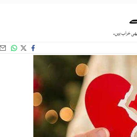
ے
ھی خراب ہیں۔