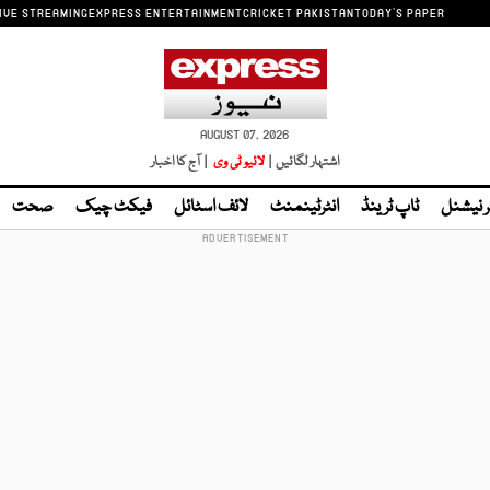
IVE STREAMING
EXPRESS ENTERTAINMENT
CRICKET PAKISTAN
TODAY'S PAPER
AUGUST 07, 2026
اشتہار لگائیں |
لائیو ٹی وی
| آج کا اخبار
ر نیشنل
ٹاپ ٹرینڈ
انٹرٹینمنٹ
لائف اسٹائل
فیکٹ چیک
صحت