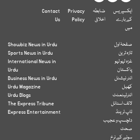
ایکسپریس
ضابطہ
Privacy
Contact
کے بارے
اخلاق
Policy
Us
میں
صفحۂ اول
Showbiz News in Urdu
تازہ ترین
Sports News in Urdu
غزہ لہو لہو
International News in
پاکستان
Urdu
انٹر نیشنل
Business News in Urdu
کھیل
Urdu Magazine
انٹرٹینمنٹ
Urdu Blogs
لائف اسٹائل
The Express Tribune
ٹاپ ٹرینڈ
Express Entertainment
دلچسپ و عجیب
صحت
سونے کے نرخ