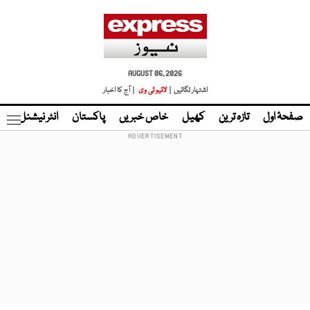
AUGUST 06, 2026
اشتہار لگائیں |
لائیو ٹی وی
| آج کا اخبار
صفحۂ اول
تازہ ترین
کھیل
خاص خبریں
پاکستان
انٹر نیشنل
ٹا