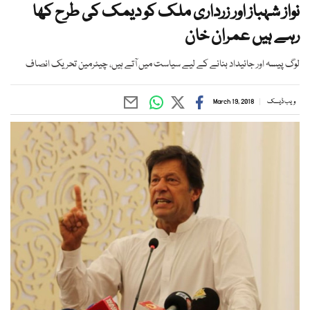
نواز شہباز اور زرداری ملک کو دیمک کی طرح کھا
رہے ہیں عمران خان
لوگ پیسہ اور جائیداد بنانے کے لیے سیاست میں آتے ہیں، چیئرمین تحریک انصاف
ویب ڈیسک
March 19, 2018