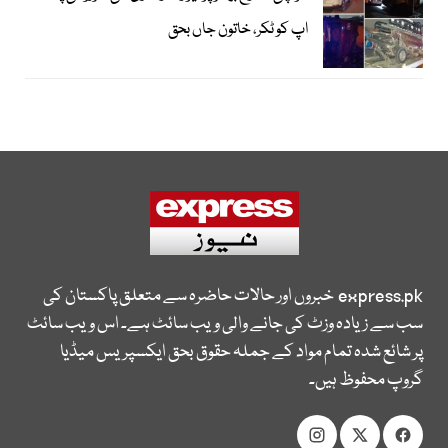
اپ کو ٹکر، خاتون جاں بحق
express.pk
خبروں اور حالات حاضرہ سے متعلق پاکستان کی
سب سے زیادہ وزٹ کی جانے والی ویب سائٹ ہے۔ اس ویب سائٹ
پر شائع شدہ تمام مواد کے جملہ حقوق بحق ایکسپریس میڈیا
گروپ محفوظ ہیں۔