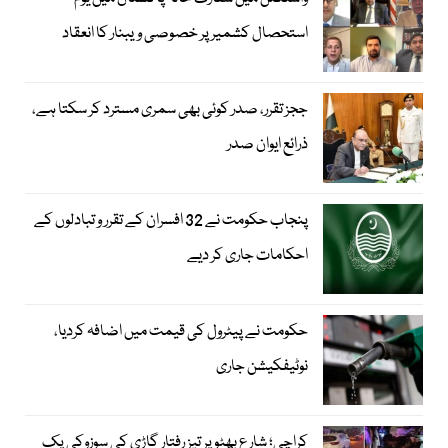
استحصال کشمیر پر خصوصی ویبنار کا انعقاد
ججز تقرر، صدر کوئی بھی سمری مسترد کر سکتا ہے،
ذرائع ایوان صدر
پنجاب حکومت نے 32 افسران کے تقرر و تبادلوں کے
احکامات جاری کر دیے
حکومت نے پیٹرول کی قیمت میں اضافہ کردیا،
نوٹیفکیشن جاری
کراچی؛ شارع بھٹو پر تیز رفتار گاڑی کی سوزوکی پک