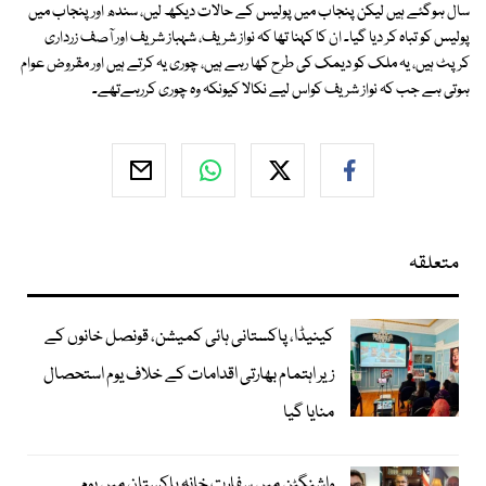
سال ہوگئے ہیں لیکن پنجاب میں پولیس کے حالات دیکھ لیں، سندھ اور پنجاب میں
پولیس کو تباہ کر دیا گیا۔ ان کا کہنا تھا کہ نواز شریف، شہباز شریف اور آصف زرداری
کرپٹ ہیں، یہ ملک کو دیمک کی طرح کھا رہے ہیں، چوری یہ کرتے ہیں اور مقروض عوام
ہوتی ہے جب کہ نواز شریف کواس لیے نکالا کیونکہ وہ چوری کررہےتھے۔
متعلقہ
کینیڈا، پاکستانی ہائی کمیشن، قونصل خانوں کے
زیر اہتمام بھارتی اقدامات کے خلاف یوم استحصال
منایا گیا
واشنگٹن میں سفارت خانہ پاکستان میں یوم