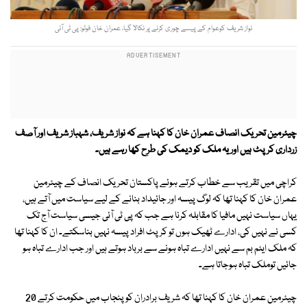
نواز شریف کوعوام کے پیسے چوری کرنے پر نکالا گیا، عمران خان فوٹو: پی ٹی آئی
چیئرمین تحریک انصاف عمران خان کا کہنا ہے کہ نواز شریف، شہباز شریف اور آصف
زرداری کرپٹ ہیں اور یہ ملک کو دیمک کی طرح کھا رہے ہیں۔
کراچی میں تقریب سے خطاب کرتے ہوئے پاکستان تحریک انصاف کے چیئرمین
عمران خان کا کہنا تھا کہ لوگ پیسہ اور جائیداد بنانے کے لیے سیاست میں آتے ہیں،
یہاں سیاست نہیں مافیا کا مقابلہ کرنا ہے جب کہ پی ٹی آئی جیسی سیاست آج تک
کسی نے نہیں کی، ادارے ٹھیک ہوں تو کرپٹ افراد پیسہ نہیں بناسکتے۔ ان کا کہنا تھا
کہ ملک ایٹم بم سے نہیں ادارے تباہ ہونے سے برباد ہوتے ہیں اور جب ادارے تباہ ہو
جائیں توملک تباہ ہوجاتا ہے۔
چیئرمین عمران خان کا کہنا تھا کہ شریف برادران کو پنجاب میں حکومت کرتے 20