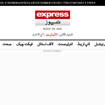
IVE STREAMING
EXPRESS ENTERTAINMENT
CRICKET PAKISTAN
TODAY'S PAPER
AUGUST 09, 2026
اشتہار لگائیں |
لائیو ٹی وی
| آج کا اخبار
ر نیشنل
ٹاپ ٹرینڈ
انٹرٹینمنٹ
لائف اسٹائل
فیکٹ چیک
صحت