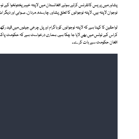
نوجوان لاپتہ ہیں، لاپتہ نوجوانوں کا تعلق پشاور، چارسدہ، مردان، صوابی اور د
لواحقین کا کہنا ہے کہ لاپتہ نوجوانوں کو باگرام اور پل چرخی جیلوں میں قید 
افغان حکومت سے بات کرے۔