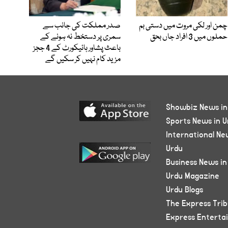
چمن اور لکی مروت میں دستی بم
صدر مملکت کی جانب سے
حملوں میں 3 افراد جاں بحق
سمری پر دستخط نہ ہونے کے
باعث پشاور ہائیکورٹ کے 4 ججز
مزید کام نہیں کر سکیں گے
Showbiz News in
Sports News in U
International Ne
Urdu
Business News in
Urdu Magazine
Urdu Blogs
The Express Tri
Express Enterta