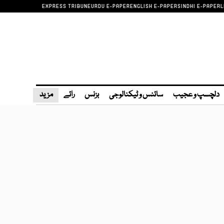
EXPRESS TRIBUNE
URDU E-PAPER
ENGLISH E-PAPER
SINDHI E-PAPER
L
دلچسپ و عجیب
سائنس و ٹیکنالوجی
بزنس
رائے
مزید