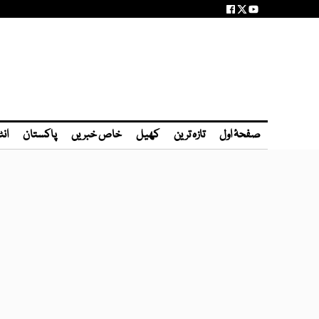
صفحۂ اول
تازہ ترین
کھیل
خاص خبریں
پاکستان
انٹ