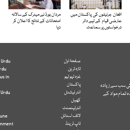
افغان جرنیلوں کی پاکستان میں
مردان بورڈ نے میٹرک کے سالانہ
عارضی قیام کے لیے دائر
امتحانات کے نتائج کا اعلان کر
درخواستوں پر سماعت
دیا
صفحۂ اول
 Urdu
تازہ ترین
rdu
غزہ لہو لہو
ws in
پاکستان
کی سب سے زیادہ
انٹر نیشنل
 Urdu
 تمام مواد کے
کھیل
انٹرٹینمنٹ
لائف اسٹائل
bune
ٹاپ ٹرینڈ
inment