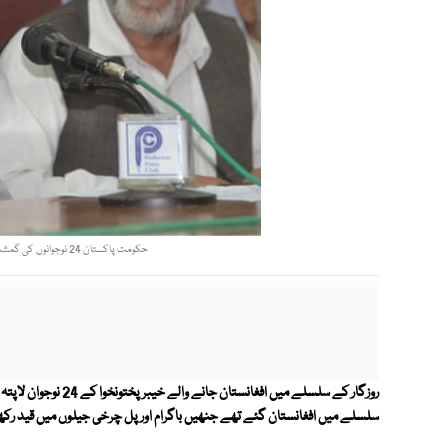
حکومت پاکستان 24 نوجوانوں کی گمشدگی کا معاملہ سفارتی سطح پر اٹھائے،لواحقین فوٹو: ایکسپریس
روزگار کے سلسلے میں افغانستان جانے والے خیبرپختونخوا کے 24 نوجوان لاپتہ ہوگئے ہیں۔
سلسلے میں افغانستان گئے تھے جنھیں باگرام اور پل چرخی جیلوں میں قید رکھ