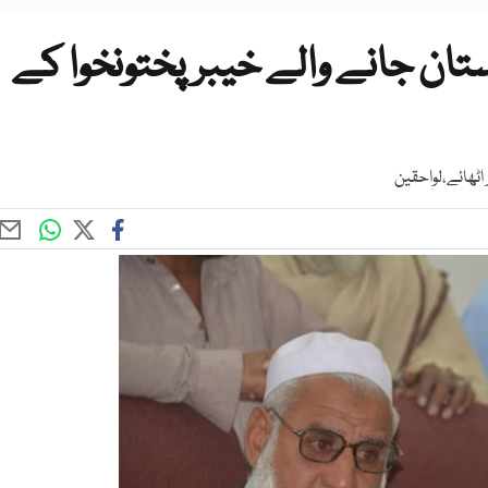
تان جانے والے خیبرپختونخوا کے