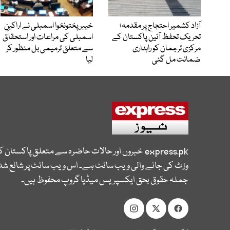
آزاد کشمیر احتجاج پر مقدمہ؛
خیبرپختونخوا اسمبلی نے اراکینِ
تحریک تحفظ آئین پاکستان کے
اسمبلی کی مراعات اور استحقاق
مرکزی ترجمان کو راہداری
سے متعلق ترمیمی بل منظور کر
ضمانت مل گئی
لیا
express.pk
خبروں اور حالات حاضرہ سے متعلق پاکستان 
وزٹ کی جانے والی ویب سائٹ ہے۔ اس ویب سائٹ پر شائع شدہ
جملہ حقوق بحق ایکسپریس میڈیا گروپ محفوظ ہیں۔