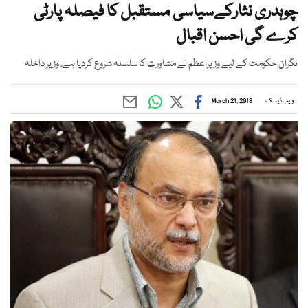
چوہدری نثارکےسیاسی مستقبل کا فیصلہ پارٹی
کرے گی احسن اقبال
نگران حکومت کے لیے وزیراعظم نے مشاورت کا سلسلہ شروع کردیا ہے، وزیر داخلہ
ویب ڈیسک
March 21, 2018