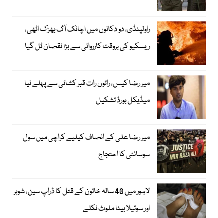
راولپنڈی، دو دکانوں میں اچانک آگ بھڑک اٹھی،
ریسکیو کی بروقت کارروائی سے بڑا نقصان ٹل گیا
میر رضا کیس، راتوں رات قبر کشائی سے پہلے نیا
میڈیکل بورڈ تشکیل
میر رضا علی کے انصاف کیلیے کراچی میں سول
سوسائٹی کا احتجاج
لاہور میں 40 سالہ خاتون کے قتل کا ڈراپ سین، شوہر
اور سوتیلا بیٹا ملوث نکلے