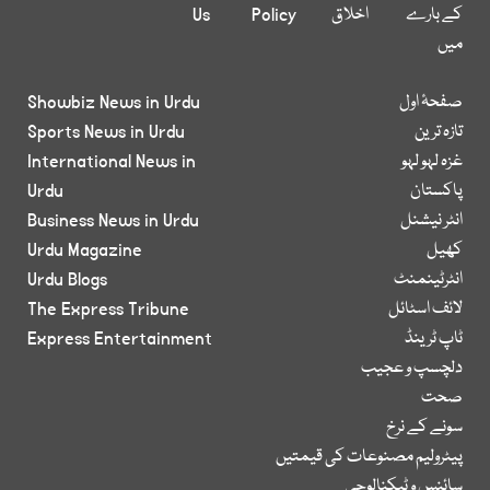
کے بارے
اخلاق
Policy
Us
میں
صفحۂ اول
Showbiz News in Urdu
تازہ ترین
Sports News in Urdu
غزہ لہو لہو
International News in
پاکستان
Urdu
انٹر نیشنل
Business News in Urdu
کھیل
Urdu Magazine
انٹرٹینمنٹ
Urdu Blogs
لائف اسٹائل
The Express Tribune
ٹاپ ٹرینڈ
Express Entertainment
دلچسپ و عجیب
صحت
سونے کے نرخ
پیٹرولیم مصنوعات کی قیمتیں
سائنس و ٹیکنالوجی