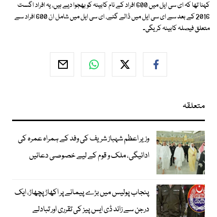
کہنا تھا کہ ای سی ایل میں 600 افراد کے نام کابینہ کو بھجوا دیے ہیں، یہ افراد اگست
2016 کے بعد سے ای سی ایل میں ڈالے گئے، ای سی ایل میں شامل ان 600 افراد سے
متعلق فیصلہ کابینہ کریگی۔
متعلقہ
وزیر اعظم شہباز شریف کی وفد کے ہمراہ عمرہ کی
ادائیگی، ملک و قوم کے لیے خصوصی دعائیں
پنجاب پولیس میں بڑے پیمانے پر اکھاڑ پچھاڑ، ایک
درجن سے زائد ڈی ایس پیز کی تقرری اور تبادلے