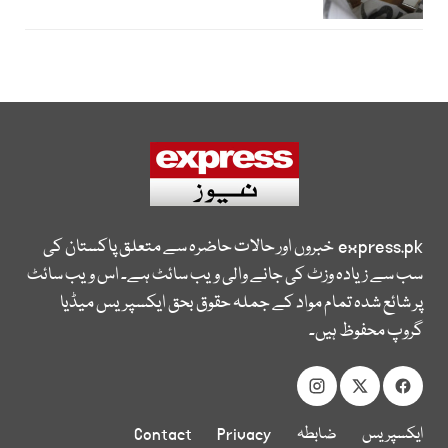
express.pk
خبروں اور حالات حاضرہ سے متعلق پاکستان کی
سب سے زیادہ وزٹ کی جانے والی ویب سائٹ ہے۔ اس ویب سائٹ
پر شائع شدہ تمام مواد کے جملہ حقوق بحق ایکسپریس میڈیا
گروپ محفوظ ہیں۔
ایکسپریس
ضابطہ
Privacy
Contact