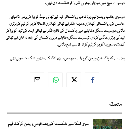
دوسرے میچ میں میزبان جنوبی کوریا کو شکست دی تھی۔
دوسری جانب ویمنز ٹیم ایونٹ میں پاکستانی ٹیم نے تھائی لینڈ کو ہرا کر پہلی کامیابی
حاصل کی، پاکستانی کھلاڑی مدینہ ظفر نے تھائی کھلاڑی اننتانا کو ہرا کر ٹیم کو برتری
دلائی، دوسرے سنگل مقابلے میں پاکستان کی فائزہ ظفر نے تھائی لینڈ کی تودا کو ہرا کر
ٹیم کی برتری دگنی کردی، تیسرے سنگل مقابلے میں پاکستان کی رفعت خان نے تھائی
کھلاڑی سوویپا کو ہرا کر ٹیم کو 3-0 سے فتح دلائی۔
یاد رہے کہ پاکستان ویمن کو پہلے میچ میں سری لنکا کے ہاتھوں شکست ہوئی تھی۔
متعلقہ
سری لنکا سے شکست کے بعد قومی ویمن کرکٹ ٹیم