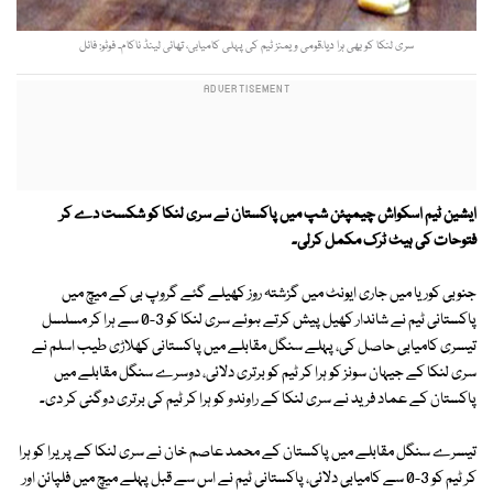
سری لنکا کو بھی ہرا دیا،قومی ویمنز ٹیم کی پہلی کامیابی، تھائی لینڈ ناکام۔ فوٹو: فائل
ایشین ٹیم اسکواش چیمپئن شپ میں پاکستان نے سری لنکا کو شکست دے کر
فتوحات کی ہیٹ ٹرک مکمل کرلی۔
جنوبی کوریا میں جاری ایونٹ میں گزشتہ روز کھیلے گئے گروپ بی کے میچ میں
پاکستانی ٹیم نے شاندار کھیل پیش کرتے ہوئے سری لنکا کو 3-0 سے ہرا کر مسلسل
تیسری کامیابی حاصل کی، پہلے سنگل مقابلے میں پاکستانی کھلاڑی طیب اسلم نے
سری لنکا کے جیہان سونز کو ہرا کر ٹیم کو برتری دلائی، دوسرے سنگل مقابلے میں
پاکستان کے عماد فرید نے سری لنکا کے راوندو کو ہرا کر ٹیم کی برتری دوگنی کر دی۔
تیسرے سنگل مقابلے میں پاکستان کے محمد عاصم خان نے سری لنکا کے پریرا کو ہرا
کر ٹیم کو 3-0 سے کامیابی دلائی، پاکستانی ٹیم نے اس سے قبل پہلے میچ میں فلپائن اور