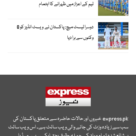
ٹیم کے اعزاز میں ظہرانے کا اہتمام
دوسرا ٹیسٹ میچ: پاکستان نے ویسٹ انڈیز کو 8
وکٹوں سے ہرا دیا
express.pk
خبروں اور حالات حاضرہ سے متعلق پاکستان کی
سب سے زیادہ وزٹ کی جانے والی ویب سائٹ ہے۔ اس ویب سائٹ
پر شائع شدہ تمام مواد کے جملہ حقوق بحق ایکسپریس میڈیا