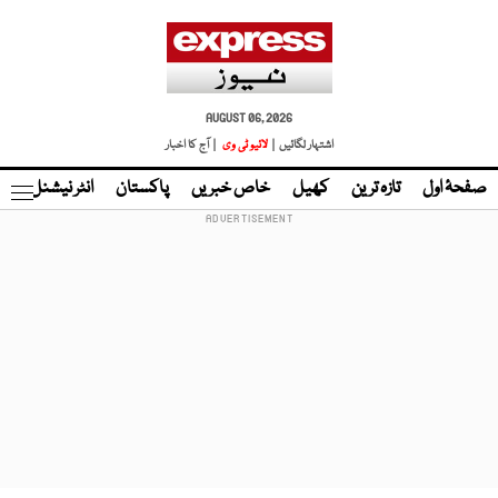
AUGUST 06, 2026
اشتہار لگائیں |
لائیو ٹی وی
| آج کا اخبار
صفحۂ اول
تازہ ترین
کھیل
خاص خبریں
پاکستان
انٹر نیشنل
ٹا