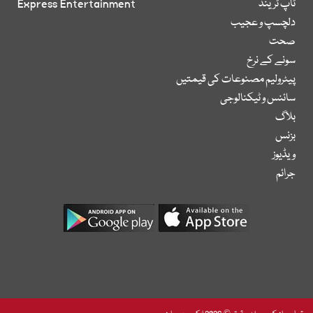
ٹاپ ٹرینڈ
Express Entertainment
دلچسپ و عجیب
صحت
سونے کے نرخ
پیٹرولیم مصنوعات کی قیمتیں
سائنس و ٹیکنالوجی
بلاگ
بزنس
ویڈیوز
جرائم