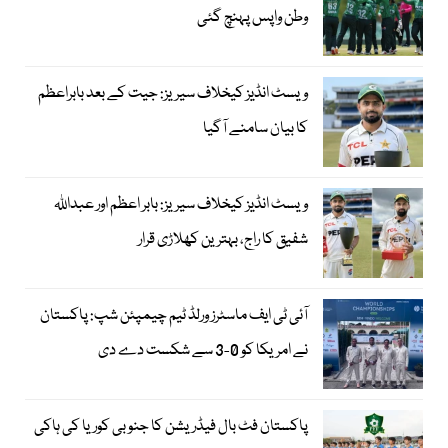
وطن واپس پہنچ گئی
ویسٹ انڈیز کیخلاف سیریز: جیت کے بعد بابراعظم
کا بیان سامنے آگیا
ویسٹ انڈیز کیخلاف سیریز: بابر اعظم اور عبداللہ
شفیق کا راج، بہترین کھلاڑی قرار
آئی ٹی ایف ماسٹرز ورلڈ ٹیم چیمپئن شپ: پاکستان
نے امریکا کو 0-3 سے شکست دے دی
پاکستان فٹ بال فیڈریشن کا جنوبی کوریا کی ہاکی