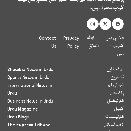
گروپ محفوظ ہیں۔
ایکسپریس
ضابطہ
Privacy
Contact
کے بارے
اخلاق
Policy
Us
میں
صفحۂ اول
Showbiz News in Urdu
تازہ ترین
Sports News in Urdu
غزہ لہو لہو
International News in
پاکستان
Urdu
انٹر نیشنل
Business News in Urdu
کھیل
Urdu Magazine
انٹرٹینمنٹ
Urdu Blogs
لائف اسٹائل
The Express Tribune