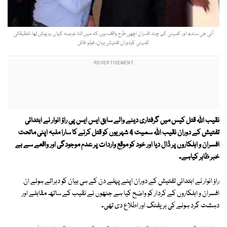
آئی جی سندھ اور کمیٹی کے چند افسران اچھی طرح واقف ہیں کہ میں اتنا عرصہ کہاں روپوش تھا، تحقیقاتی
کمیٹی کودوران تفتیش بیان۔ فوٹو: فائل
نقیب اللہ قتل کیس میں گرفتاری دینے والے سابق ایس ایس پی راؤ انوار نے ابتدائی
تفتیش کے دوران نقیب اللہ سمیت 4 شہریوں کو قتل کرنے کا سارا ملبہ اپنی ماتحت
افسران و اہلکاروں پر ڈال دیا اور خود کو موقع واردات پر عدم موجودگی اور واقعے سے بے
خبر ظاہر کیاہے۔
راؤ انوار نے ابتدائی تفتیش کے دوران اپنے پہلے دن کے ہی بیان کو دہراتے ہوئے ان
افسران و اہلکاروں کے کردار کو واضح کیا ہے جنھوں نے نقیب کے ساتھ مقابلے اور
دہشت گرد ہونے کی بریفنگ اور اطلاع دی تھی۔