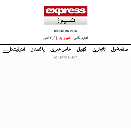
AUGUST 06, 2026
اشتہار لگائیں |
لائیو ٹی وی
| آج کا اخبار
صفحۂ اول
تازہ ترین
کھیل
خاص خبریں
پاکستان
انٹر نیشنل
ٹا