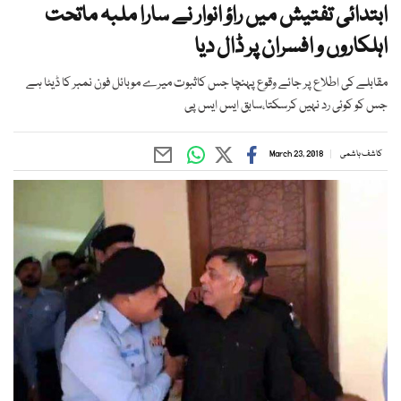
ابتدائی تفتیش میں راؤ انوار نے سارا ملبہ ماتحت
اہلکاروں و افسران پر ڈال دیا
مقابلے کی اطلاع پر جائے وقوع پہنچا جس کاثبوت میرے موبائل فون نمبر کا ڈیٹا ہے
جس کو کوئی رد نہیں کرسکتا،سابق ایس ایس پی
کاشف ہاشمی
March 23, 2018