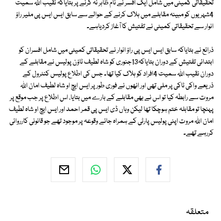
تحقیقاتی کمیٹی میں شامل ایک افسر نے نام ظاہر نہ کرنے پر بتایاکہ نقیب اللہ سمیت
4شہریوں کو مبینہ مقابلے میں ہلاک کرنے کے حوالے سے سابق ایس ایس پی ملیر راؤ
انوار سے تحقیقاتی کمیٹی نے تفتیش کا آغاز کردیاہے۔
ذرائع نے بتایاکہ سابق ایس ایس پی راؤ انوار نے تحقیقاتی کمیٹی میں شامل افسران کو
ابتدائی تفتیش کے دوران بتایاکہ13جنوری کو شاہ لطیف ٹاؤن پولیس نے مقابلے کے
دوران نقیب اللہ سمیت 4افراد کو ہلاک کیا تھا۔ جس کی اطلاع پولیس کنٹرول کے
ذریعے واکی ٹاکی پر ملی تھی اور انھوں نے فوری طور پر ایس ایچ او شاہ لطیف امان اللہ
مروت سے رابطہ کیا تو اس نے بھی مقابلے کے بارے میں بتایا، اس اطلاع پر جب موقع پر
پہنچا تو مقابلہ ختم ہوچکا تھا لیکن وہاں ڈی ایس پی قمر احمد اور ایس ایچ او شاہ لطیف
امان اللہ مروت اپنی پولیس پارٹی کے ہمراہ جائے وقوعہ پر موجود تھے جو قانونی کارروائی
کررہے تھے۔
متعلقہ