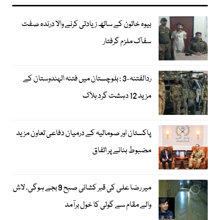
بیوہ خاتون کے ساتھ زیادتی کرنے والا درندہ صفت
سفاک ملزم گرفتار
ردالفتنہ-3 : بلوچستان میں فتنہ الہندوستان کے
مزید 12 دہشت گرد ہلاک
پاکستان اور صومالیہ کے درمیان دفاعی تعاون مزید
مضبوط بنانے پر اتفاق
میر رضا علی کی قبر کشائی صبح 9 بجے ہوگی، لاش
والے مقام سے گولی کا خول برآمد