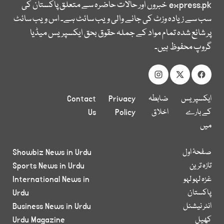
express.pk
خبروں اور حالات حاضرہ سے متعلق پاکستان کی
سب سے زیادہ وزٹ کی جانے والی ویب سائٹ ہے۔ اس ویب سائٹ
پر شائع شدہ تمام مواد کے جملہ حقوق بحق ایکسپریس میڈیا
گروپ محفوظ ہیں۔
ایکسپریس
ضابطہ
Privacy
Contact
کے بارے
اخلاق
Policy
Us
میں
صفحۂ اول
Showbiz News in Urdu
تازہ ترین
Sports News in Urdu
غزہ لہو لہو
International News in
پاکستان
Urdu
انٹر نیشنل
Business News in Urdu
کھیل
Urdu Magazine