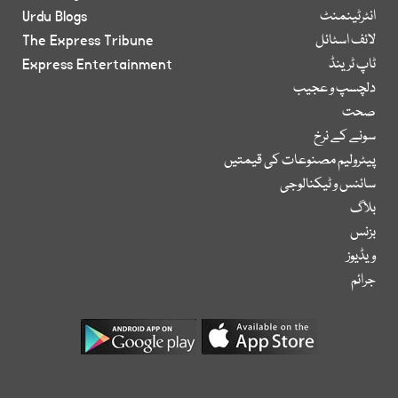
انٹرٹینمنٹ
Urdu Blogs
لائف اسٹائل
The Express Tribune
ٹاپ ٹرینڈ
Express Entertainment
دلچسپ و عجیب
صحت
سونے کے نرخ
پیٹرولیم مصنوعات کی قیمتیں
سائنس و ٹیکنالوجی
بلاگ
بزنس
ویڈیوز
جرائم