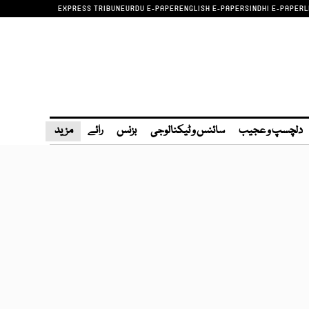
EXPRESS TRIBUNE
URDU E-PAPER
ENGLISH E-PAPER
SINDHI E-PAPER
L
دلچسپ و عجیب
سائنس و ٹیکنالوجی
بزنس
رائے
مزید