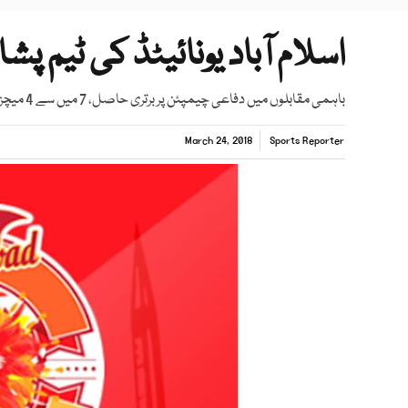
اسلام آباد یونائیٹڈ کی ٹیم پ
باہمی مقابلوں میں دفاعی چیمپئن پر برتری حاصل، 7 میں سے 4 میچز جیتے۔
March 24, 2018
Sports Reporter