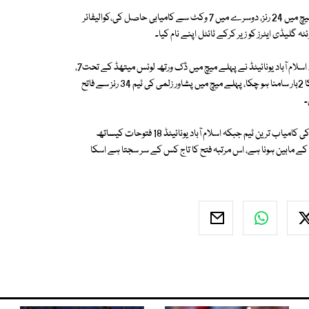
پی ایس ایل ون میں دونوں ٹیمیں3بار آمنے سامنے ہوئیں، پشاور نے پہلے لیگ میچ میں 24 رنز، دوسرے میں 7 وکٹ سے کامیابی حاصل کی،کوالیفائر
گزشتہ سال پی ایس ایل ٹو میں دونوں ٹیمیں لیگ میچز میں2مرتبہ مقابل ہوئیں، اسلام آباد یونائیٹڈ نے پہلے میچ میں ڈک ورتھ لوئس میتھڈ کے تحت7،
دوسرے میں 5 وکٹ سے فتح سمیٹی تھی۔ پی ایس ایل تھری میں دونوں ٹیموں کا 2بار سامنا ہو چکا، پہلے میچ میں پشاور زلمی کی ٹیم 34 رنز سے فاتح
پشاور زلمی تینوں ایڈیشنز میں مجموعی طور پر 19 فتوحات کیساتھ پی ایس ایل کی کامیاب ترین ٹیم جبکہ اسلام آباد یونائیٹڈ 18 فتوحات کیساتھ
 ہے۔ یوں تیسرے ایڈیشن کا فائنل پی ایس ایل کی ٹاپ 2 ٹیموں کے مابین ہونا ہے، اس مرتبہ فتح کا تاج کس کے سر سجتا ہے اسکا