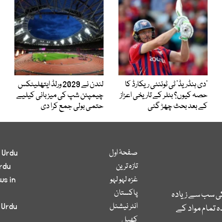
’دی ہنڈریڈ‘ ٹی ٹوئنٹی ریکارڈ کا
لندن نے 2029 ورلڈ ایتھلیٹکس
حصہ کیوں؟ بٹلر کے تاریخی اعزاز
چیمپئن شپ کی میزبانی کیلیے
کے بعد بحث چھڑ گئی
حتمی بولی جمع کرا دی
صفحۂ اول
 Urdu
تازہ ترین
rdu
غزہ لہو لہو
ws in
پاکستان
کی سب سے زیادہ
انٹر نیشنل
 Urdu
 تمام مواد کے
کھیل