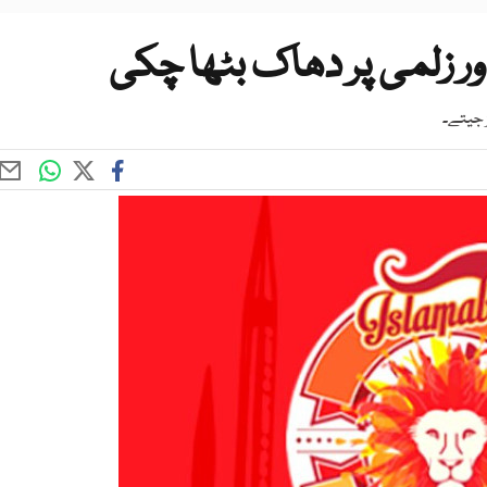
شاور زلمی پر دھاک بٹھا چکی