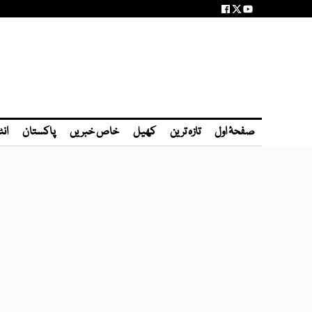
صفحۂ اول
تازہ ترین
کھیل
خاص خبریں
پاکستان
انٹ