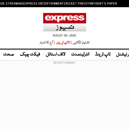
IVE STREAMING
EXPRESS ENTERTAINMENT
CRICKET PAKISTAN
TODAY'S PAPER
AUGUST 08, 2026
اشتہار لگائیں |
لائیو ٹی وی
| آج کا اخبار
ر نیشنل
ٹاپ ٹرینڈ
انٹرٹینمنٹ
لائف اسٹائل
فیکٹ چیک
صحت