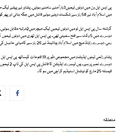
میں اسلام آباد نے 50 رنز سے شکست دیتے ہوئے فائنل میں جگہ بنائی اور پھر کوئٹہ گلیڈی ایٹرز کو زیر کرکے ٹائٹل اپنے نام کیا۔
رہی، دوسرے راؤنڈ میچ میں اسلام آباد یونائیٹڈ نے 26 رنز سے کامیابی حاصل کی۔
دوسرے نمبر پر
فیصلہ 25 مارچ کو نیشنل اسٹیڈیم کراچی میں ہو گا۔
متعلقہ