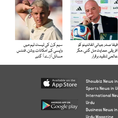
فیفا صدر جیانی انفانٹینو کو
سیم کرن کی ٹیسٹ ٹیم میں
افریقی حمایت مل گئی، مگر
واپسی کے امکانات روشن، فٹنس
عالمی تنقید برقرار
مسائل آڑے آ گئے
Showbiz News in
Sports News in U
International Ne
Urdu
Business News in
Urdu Magazine