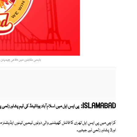
باہمی مقابلوں میں دفاعی چیمپئن پر برتری حاصل،7میں سے4 میچز
ISLAMABAD:
پی ایس ایل میں اسلام آباد یونائیٹڈ کی ٹیم پشاور زلمی
اور3 پشاور زلمی نے جیتے۔