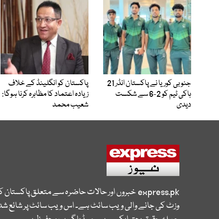
جنوبی کوریا نے پاکستان انڈر 21
پاکستان کو انگلینڈ کے خلاف
ہاکی ٹیم کو 2-6 سے شکست
زیادہ اعتماد کا مظاہرہ کرنا ہوگا:
دیدی
شعیب محمد
express.pk
خبروں اور حالات حاضرہ سے متعلق پاکستان 
وزٹ کی جانے والی ویب سائٹ ہے۔ اس ویب سائٹ پر شائع شدہ