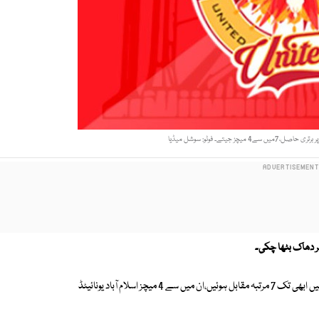
 جیتے۔ فوٹو: سوشل میڈیا
 پر دھاک بٹھا چکی۔
کراچی میں پی ایس ایل تھری کا فائنل کھیلنے والی دونوں ٹیمیں تینوں ایڈیشنز میں ابھی تک 7 مرتبہ مقابل ہوئیں،ان میں سے 4 میچز اسلام آباد یونائیٹڈ