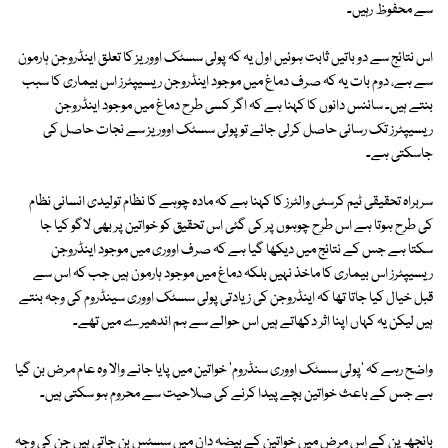
سے محفوظ رہیں۔
اس نتائج سے دو باتیں ثابت ہوئیں اول یہ کہ پولی سسٹک اووریز کا تعلق اینڈروجن ہارمون
سے ہے، دوم بات یہ کہ صرف دماغ میں موجود اینڈروجن ریسیپٹرز اس بیماری کا سبب
بنتے ہیں۔ سائنس دانوں کا کہنا ہے کہ اگر کسی طرح دماغ میں موجود اینڈروجن
ریسیپٹرز تک رسائی حاصل کرلی جائے تو پولی سسٹک اووریز سے نجات حاصل کی
جاسکتی ہے۔
سربراہ تحقیقی ٹیم کرسٹی والٹرز کا کہنا ہے کہ مادہ چوہے کا نظام تولیدی انسانی نظام
کی طرح ہوتا ہے اس طرح چوہوں پر کی گئی اس تحقیق کو خواتین پر بھی لاگو کیا جا
سکتا ہے جس کے نتائج میں دیکھا گیا ہے کہ صرف اووری میں موجود اینڈروجن
ریسیپٹرز اس بیماری کا ماخذ نہیں بلکہ دماغ میں موجود ہارمون ہیں جب کہ اس سے
قبل خیال کیا جاتا تھا کہ اینڈروجن کی زیادتی پولی سسٹک اووری سینڈروم کی وجہ بنتے
ہیں لیکن یہ کہاں اپنا اثر دکھاتے ہیں اس حوالے سے ہم اندھیرے میں تھے۔
واضح رہے کہ 'پولی سسٹک اووری سنڈروم' خواتین میں پایا جانے والا وہ عام مرض بن گیا
ہے جس کے باعث خواتین بچے پیدا کرنے کی صلاحیت سے محروم ہو سکتی ہیں۔
بانجھ پن کے اس مرض میں خواتین کے بیضہ دان میں سسٹس بن جاتی ہیں جن کی وجہ