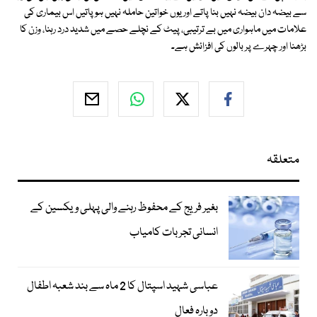
سے بیضہ دان بیضہ نہیں بنا پاتے اور یوں خواتین حاملہ نہیں ہوپاتیں اس بیماری کی
علامات میں ماہواری میں بے ترتیبی، پیٹ کے نچلے حصے میں شدید درد رہنا، وزن کا
بڑھنا اور چہرے پر بالوں کی افزائش ہے۔
متعلقہ
بغیر فریج کے محفوظ رہنے والی پہلی ویکسین کے
انسانی تجربات کامیاب
عباسی شہید اسپتال کا 2 ماہ سے بند شعبہ اطفال
دوبارہ فعال