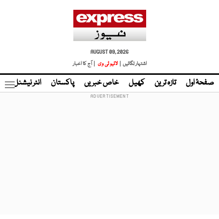
AUGUST 09, 2026
اشتہار لگائیں |
لائیو ٹی وی
| آج کا اخبار
صفحۂ اول
تازہ ترین
کھیل
خاص خبریں
پاکستان
انٹر نیشنل
ٹا