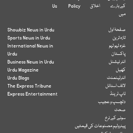
کے بارے
اخلاق
Policy
Us
میں
صفحۂ اول
Showbiz News in Urdu
تازہ ترین
Sports News in Urdu
غزہ لہو لہو
International News in
پاکستان
Urdu
انٹر نیشنل
Business News in Urdu
کھیل
Urdu Magazine
انٹرٹینمنٹ
Urdu Blogs
لائف اسٹائل
The Express Tribune
ٹاپ ٹرینڈ
Express Entertainment
دلچسپ و عجیب
صحت
سونے کے نرخ
پیٹرولیم مصنوعات کی قیمتیں