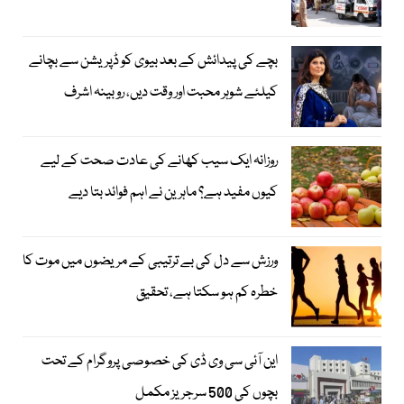
بچے کی پیدائش کے بعد بیوی کو ڈپریشن سے بچانے
کیلئے شوہر محبت اور وقت دیں، روبینہ اشرف
روزانہ ایک سیب کھانے کی عادت صحت کے لیے
کیوں مفید ہے؟ ماہرین نے اہم فوائد بتا دیے
ورزش سے دل کی بے ترتیبی کے مریضوں میں موت کا
خطرہ کم ہو سکتا ہے، تحقیق
این آئی سی وی ڈی کی خصوصی پروگرام کے تحت
بچوں کی 500 سرجریز مکمل