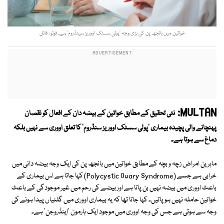
خواتین میں بانجھ پن کی بڑی وجہ ’پولی سسٹک اووریز سینڈروم‘ ہے۔ فوٹو : فائل
MULTAN:
نئی تحقیق کے مطابق خواتین کے بیضہ دان کے افعال کو نقصان
پہنچانے والی پچیدہ بیماری 'پولی سسٹک اووریز سنڈروم' کا تعلق اووری سے نہیں بلکہ
دماغ سے ہوتا ہے۔
ماہرین امراض زچہ و بچہ کے مطابق خواتین میں بانجھ پن کی ایک وجہ بیضہ دانی میں
خرابی ہے جسے (Polycystic Ovary Syndrome) کہا جاتا ہے اس بیماری کے
باعث اووری میں بیضہ نہیں بن پاتا ہے اور بیضے کی رحم میں غیر موجودگی کے باعث
خواتین حاملہ نہیں ہو پاتیں۔ کہا جاتا تھا کہ یہ بیماری اووری میں گلٹیاں پیدا ہونے کی
وجہ سے ہوتی ہے جس کی وجہ اووری میں موجود ایک ہارمون 'اینڈروجن' ہے۔