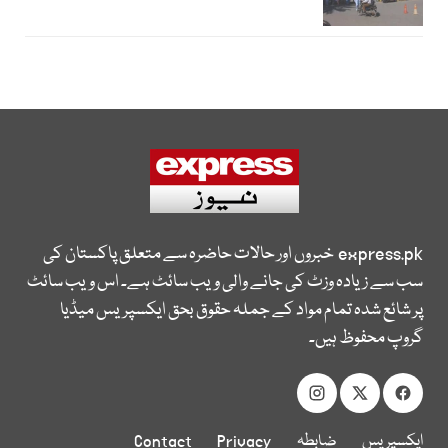
express.pk
خبروں اور حالات حاضرہ سے متعلق پاکستان کی
سب سے زیادہ وزٹ کی جانے والی ویب سائٹ ہے۔ اس ویب سائٹ
پر شائع شدہ تمام مواد کے جملہ حقوق بحق ایکسپریس میڈیا
گروپ محفوظ ہیں۔
ایکسپریس
ضابطہ
Privacy
Contact