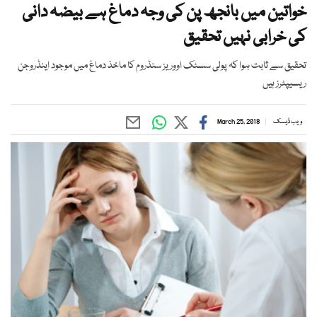
خواتین میں بانجھ پن کی وجہ دماغ ہے بیضہ دانی
کی خرابی نہیں تحقیق
تحقیق سے ثابت ہوا کہ پولی سسٹک اووریز سنڈروم کا ماخذ دماغ میں موجود اینڈروجن
ریسیپٹرز ہیں
ویب ڈیسک
March 25, 2018