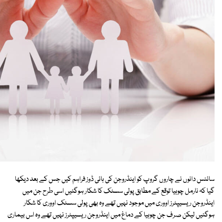
سائنس دانوں نے چاروں گروپ کو اینڈروجن کی ہائی ڈوز فراہم کیں جس کے بعد دیکھا
گیا کہ نارمل چوہیا توقع کے مطابق پولی سسٹک کا شکار ہوگئیں اسی طرح جن میں
اینڈروجن ریسیپٹرز اووری میں موجود نہیں تھے وہ بھی پولی سسٹک اووری کا شکار
ہوگئیں لیکن صرف جن چوہیا کے دماغ میں اینڈروجن ریسیپٹرز نہیں تھے وہ اس بیماری