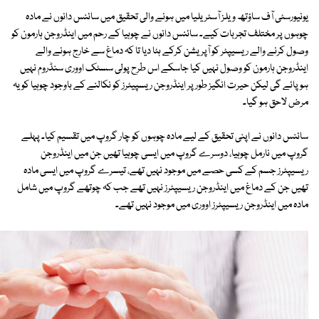
یونیورسٹی آف ساؤتھ ویلز آسٹریلیا میں ہونے والی تحقیق میں سائنس دانوں نے مادہ
چوہوں پر مختلف تجربات کیے۔ سائنس دانوں نے چوہیا کے رحم میں اینڈروجن ہارمون کو
وصول کرنے والے ریسیپٹر کو آپریشن کرکے ہٹا دیا تا کہ دماغ سے خارج ہونے والے
اینڈروجن ہارمون کو وصول نہیں کیا جاسکے اس طرح پولی سسٹک اووری سنڈروم نہیں
ہو پائے گی لیکن حیرت انگیز طور پر اینڈروجن ریسپیٹرز کو نکالنے کے باوجود چوہیا کو یہ
مرض لاحق ہو گیا۔
سائنس دانوں نے اپنی تحقیق کے لیے مادہ چوہوں کو چار گروپ میں تقسیم کیا۔ پہلے
گروپ میں نارمل چوہیا، دوسرے گروپ میں ایسی چوہیا تھیں جن میں اینڈروجن
ریسیپٹرز جسم کے کسی حصے میں موجود نہیں تھے، تیسرے گروپ میں ایسی مادہ
تھیں جن کے دماغ میں اینڈروجن ریسیپٹرز نہیں تھے جب کہ چوتھے گروپ میں شامل
مادہ میں اینڈروجن ریسیپٹرز اووری میں موجود نہیں تھے۔