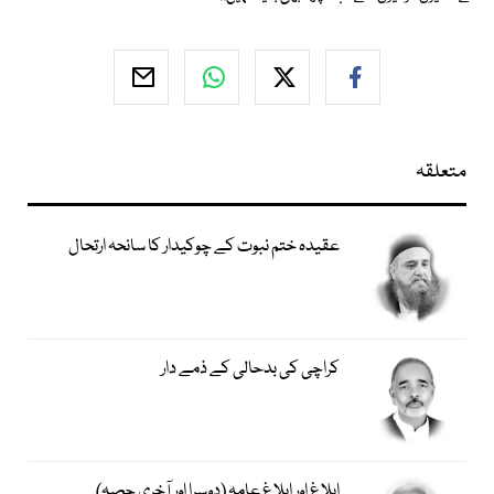
متعلقہ
عقیدہ ختم نبوت کے چوکیدار کا سانحہ ارتحال
کراچی کی بدحالی کے ذمے دار
ابلاغ اور ابلاغِ عامہ (دوسرا اور آخری حصہ)