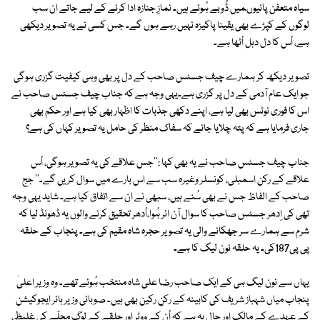
سیاہ متعفن پانیوںمیں ڈُوبے ہُوئے ہیں۔ نمازِ جنازہ ادا کرنے کے لیے جاتے ان سب
لوگوں کے کپڑے بھی یقینا پاکیزہ نہیں رہے ہوں گے۔ جس کسی نے یہ تصویر دیکھی
ہے، اُس کا دل دہل اُٹھا ہے۔
تصویر دیکھ کر ہمارے چیف جسٹس صاحب کے دل پر بھی وہی کیفیت گزری ہوگی
جو ایک عام آدمی کے دل پر گزری ہے۔یہی وجہ ہے کہ جناب چیف جسٹس صاحب نے
اس کا فوری نوٹس بھی لیا ہے، اپنے دکھی جذبات کا اظہار بھی کیا ہے اور حکم بھی
جاری فرمایا ہے کہ پتہ چلایا جائے کہ سفاک منظر کی حامل یہ تصویر کہاں کی ہے؟
جناب چیف جسٹس صاحب نے یہ بھی کہا :''جس علاقے کی یہ تصویر ہوگی، اُس
علاقے کے رکن اسمبلی، کونسلر وغیرہ سب سے اس بارے میں سوال کریں گے۔'' جج
صاحب کے الفاظ جس نے بھی سُنے ہیں، سبھی نے ان سے اتفاق کیا ہے۔ شاید یہی وجہ
تھی کی اِدھر جسٹس صاحب کا سوال آن ائر ہُوا،اُدھر تحقیق کرنے والوں یہ ڈھونڈ لیا کہ
شرم سے ہمارے سر جھکانے والی یہ تصویر حجرہ شاہ مقیم کی ہے۔ پنجاب کے حلقہ
پی پی187کی۔ یہ حلقہ نون لیگ کا ہے۔
یہاں سے نون لیگ ہی کے ایک صاحب رضا علی شاہ منتخب ہُوئے تھے۔ وہ وزیر اعلیٰ
پنجاب میاں شہباز شریف کی کابینہ کے رکنِ رکین بھی ہیں۔ صوبائی وزیر ہائر ایجوکیشن
کے عہدے کے مالک اور حال یہ ہے کہ اُن کے ووٹر اور حلقے کے لوگ محلّے کی غلیظ،