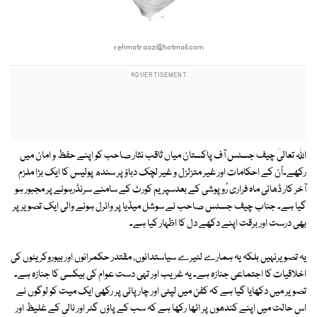
rehmatraazi@hotmail.com
اللہ تعالیٰ چیف جسٹس آف پاکستان میاں ثاقب نثار صاحب کو اپنے حفظ و امان میں
رکھے۔اُن کے احکامات اور غیر متزلزل و غیر لچک دباؤ پر سندھ پولیس کا ایک بڑا ملزم
آخر کار ڈھائی ماہ فراری رُوپوشی کے بعدسپریم کورٹ کے سامنے سرنڈرہونے پر مجبور ہو
گیا ہے۔ جناب چیف جسٹس صاحب نے سوشل میڈیا پر وائرل ہونے والی ایک تصویر پر
بھی درست اور برقت اپنے دکھے دل کا اظہار کیا ہے۔
یہ تصویرنہیں بلکہ یہ ہمارے لٹیرے سیاستدانوں، مقتدر حکمرانوں اور بیوروکریٹوں کی
اخلاقیات کا اجتماعی جنازہ ہے۔ یہ غریب اور تہی دست عوام کی بیکسی کا جنازہ ہے۔
تصویر میں دکھایا گیا ہے کہ کفن میں لپٹی اور چارپائی پر رکھی ایک میت کو لوگوں نے
اس حالت میں اپنے کندھوں پر اٹھا رکھا ہے کہ سب کے پاؤں گٹر اور نالی کے غلیظ اور