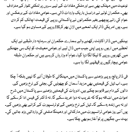
نوعیت میں مہلک بھی ہے اور ملکی مفادات کے لیے سروں پر لٹکتی تلوار کے مترادف
بھی۔ حکمران ٹولے نے دراصل باریک واردات ڈالی ہے۔ عوامی مفادات کے برعکس اور
عوام کی رائے پوچھے بغیر حکمرانوں نے پاکستانی روپے کی قیمت اچانک کم کر دی
ہے۔ یوں امریکی ڈالر ایک لمحے میں اڑان بھر کر116روپے کے مساوی ہو گیا ہے۔
بینکوں میں ڈالر اکاؤنٹ رکھنے والے ہمارے حکمران اور سرمایہ دار طبقے نے ایک
لحظے میں اربوں روپے اپنی جیب میں ڈال لیے اور عوامی معیشت کو ایک ہی جھٹکے
میں کھربوں روپے کا ٹیکا لگا دیا گیا۔ عوام آہ وزاریاں کررہے ہیں اور حکمران طبقہ
عوامی بیچارگیوں پر قہقہے لگا رہا ہے۔
فی ڈالر پانچ روپے بڑھنے سے پاکستان میں مہنگائی کا طوفان آئے گا نہیں بلکہ آ چکا
ہے۔ اب تیل کی قیمتیں بھی مزید آسمان کو چھوئیں گی، بجلی کے نرخ بڑھیں گے،
دالوں کے دام بے قابو ہو چکے ہیں، ادویات کی قیمتیں بڑھنے سے پاکستان میں شرحِ
اموات میں اضافہ ہوگا کہ غریب نہ دوا خرید سکے گا، نہ ڈاکٹر کی فیس ادا کر سکے گا
اور نہ ہی زندہ رہ سکے گا۔ تیل کے نرخ بڑھیں گے تو ٹرنسپورٹ کے کرائے بھی بڑھیں گے۔
یوں آئے روز عوامی ٹرانسپورٹ میں مارکٹائی اور دھینگا مشتی کی وارداتیں بڑھ جائیں گی۔
بہت سی جگہوں پر تو آغاز ہو بھی چکا ہے۔