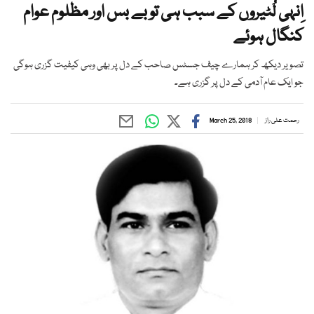
اِنہی لُٹیروں کے سبب ہی تو بے بس اور مظلوم عوام
کنگال ہوئے
تصویر دیکھ کر ہمارے چیف جسٹس صاحب کے دل پر بھی وہی کیفیت گزری ہوگی
جو ایک عام آدمی کے دل پر گزری ہے۔
رحمت علی راز
March 25, 2018