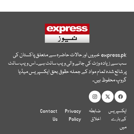
express.pk
خبروں اور حالات حاضرہ سے متعلق پاکستان کی
سب سے زیادہ وزٹ کی جانے والی ویب سائٹ ہے۔ اس ویب سائٹ
پر شائع شدہ تمام مواد کے جملہ حقوق بحق ایکسپریس میڈیا
گروپ محفوظ ہیں۔
ایکسپریس
ضابطہ
Privacy
Contact
کے بارے
اخلاق
Policy
Us
میں