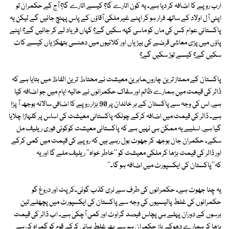
ارب روپے کا اضافہ کر دیا ہے۔ یہ کون اتارے گا؟ کیسے اتارے گا؟ آج کے حکمران تو
اپنی آل اولاد کے ساتھ فرار ہو کر اپنے غیر ملکی آقاؤں کے پاس پہنچ جائیں گے لیکن یہ
پاکستانی عوام کس کی ماں کو ماسی کہہ سکیں گے؟ کہاں فریاد لے کر جائیں گے؟ اپنے
پاؤں میں پڑی معاشی قرضے کی بیڑیاں اور کلائیوں میں دھنسی ہتھکڑیاں کیسے کاٹ
سکیں گے؟ کیسے توڑ سکیں گے؟
پاکستان کے ممتاز ترین چاروںماہرینِ معیشت نے محتاط ترین الفاظ میں بتایا ہے کہ
ڈالر کی قیمت میں ہمارے ظالم اور سفاک حکمرانوں نے حالیہ ایام میں جو اضافہ کیا
ہے، اس کی وجہ سے پاکستان کے ہر خاندان پر 90 ہزار روپے کا اضافی سالانہ بوجھ آ پڑا
ہے۔ ڈالر کی قیمت میں اضافہ کرکے چونکہ پاکستانی معیشت کی اساس پر کلہاڑا چلایا
گیا ہے، اسلیے یہ ممکن ہی نہیں ہے کہ پاکستانی معیشت کوکوئی فوری ریلیف مل
سکے۔ حکمران جان بوجھ کر جھوٹ بول رہے ہیں کہ روپے کی قیمت میں کمی کرکے
اور ڈالر کی قیمت بڑھا کر ملکی معیشت کو ''خاطر خواہ'' ریلیف ملے گا اور یہ
کہ''پاکستان کی ایکسپورٹ میں اضافہ ہو گا۔''
یہ چِٹا جھوٹ ہے۔ حکمرانوں کی طرف سے نری کذب گوئی۔کرپٹ اور دروغ گو
حکمرانوں کی غلط پالیسیوں کی وجہ سے پاکستان کی ایکسپورٹ میں پچھلے تین
برسوں کے دوران پہلے ہی پچاس فیصد گراوٹ اور کمی آچکی ہے۔ اب ڈالر کی قیمت
بڑھا کر ہمارے دھوکے باز حکمران ہم سے پھر غلط بیانی کرکے قوم کو گمراہ کررہے