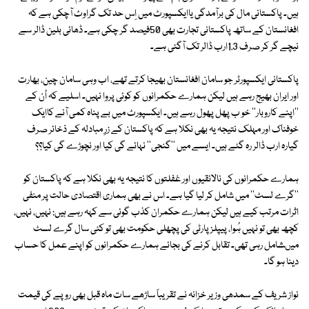
ہیں۔ پاکستانی مال کی برآمدگی یاایکسپورٹ میں اِس حد تک گراوٹ آچکی ہے کہ
افغانستان کے ساتھ پاکستانی تجارت بھی 50فیصد گر چکی ہے۔ ڈھائی بلین ڈالر سے
نیچے گر کر صرف 1.3ارب ڈالر تک آگئی ہے۔
پاکستانی ایکسپورٹر جو سامان افغانستان بھیجا کرتے تھے، اب وہی سامان چین، بھارت
اور ایران بھیج رہے ہیں لیکن ہمارے حکمرانوں کو کوئی پروا نہیں۔ اسلیے کہ اُن کے
''اپنے کاروبار'' خو ب پھل پھول رہے ہیں۔ ایکسپورٹ میں بے پناہ کمی آنے کاایک
خوفناک اور مہلک نتیجہ یہ بھی نکلا ہے کہ پاکستان کے زرِ مبادلہ کے ذخائر صرف
گیارہ ارب ڈالر رہ گئے ہیں۔ ایسے میں ''گنجی'' نہائے گی کیا اور نچوڑے گی کیا؟؟
ہمارے حکمرانوں کی نالائقیوں اور غفلتوں کا نتیجہ یہ بھی نکلا ہے کہ پاکستان کو
''گرے لسٹ'' میں شامل کر لیا گیا ہے۔ اس نے بھی ہماری اقتصادی حالت پر منفی
اثرات مرتب کیے ہیں لیکن ہمارے حکمران کذب گوئی سے کہہ رہے ہیں: نہیں، نہیں،
کچھ بھی تو نہیں ہُوا، پیپلز پارٹی کی پچھلی حکومت بھی تو کئی سال گرے لسٹ
میںشامل رہی تھی۔ تقابل کرنے کی بجائے ہمارے حکمرانوں کو اپنے عمل کا حساب
دینا ہو گا۔
نواز شریف کے سمدھی وزیر خزانہ نے تقریباً ساڑھے سات ماہ قبل بھی روپے کی قیمت