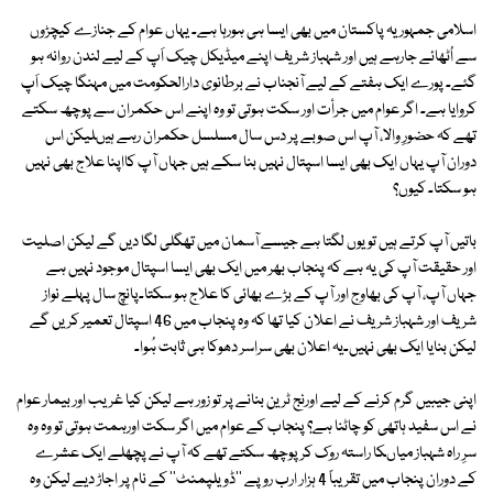
اسلامی جمہوریہ پاکستان میں بھی ایسا ہی ہورہا ہے۔ یہاں عوام کے جنازے کیچڑوں
سے اُٹھائے جارہے ہیں اور شہباز شریف اپنے میڈیکل چیک اَپ کے لیے لندن روانہ ہو
گئے۔ پورے ایک ہفتے کے لیے آنجناب نے برطانوی دارالحکومت میں مہنگا چیک اَپ
کروایا ہے۔ اگر عوام میں جرأت اور سکت ہوتی تو وہ اپنے اس حکمران سے پوچھ سکتے
تھے کہ حضورِ والا، آپ اس صوبے پر دس سال مسلسل حکمران رہے ہیںلیکن اس
دوران آپ یہاں ایک بھی ایسا اسپتال نہیں بنا سکے ہیں جہاں آپ کااپنا علاج بھی نہیں
ہو سکتا۔ کیوں؟
باتیں آپ کرتے ہیں تو یوں لگتا ہے جیسے آسمان میں تھگلی لگا دیں گے لیکن اصلیت
اور حقیقت آپ کی یہ ہے کہ پنجاب بھر میں ایک بھی ایسا اسپتال موجود نہیں ہے
جہاں آپ، آپ کی بھاوج اور آپ کے بڑے بھائی کا علاج ہو سکتا۔پانچ سال پہلے نواز
شریف اور شہباز شریف نے اعلان کیا تھا کہ وہ پنجاب میں 46 اسپتال تعمیر کریں گے
لیکن بنایا ایک بھی نہیں۔یہ اعلان بھی سراسر دھوکا ہی ثابت ہُوا۔
اپنی جیبیں گرم کرنے کے لیے اورنج ٹرین بنانے پر تو زور ہے لیکن کیا غریب اور بیمار عوام
نے اس سفید ہاتھی کو چاٹنا ہے؟ پنجاب کے عوام میں اگر سکت اورہمت ہوتی تو وہ وہ
سرِ راہ شہباز میاںکا راستہ روک کر پوچھ سکتے تھے کہ آپ نے پچھلے ایک عشرے
کے دوران پنجاب میں تقریباً 4 ہزار ارب روپے ''ڈویلپمنٹ'' کے نام پر اجاڑ دیے لیکن وہ