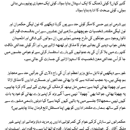
گئے کہاں؟ کوئی ڈھنگ کا ایک اسپتال بنایا ہوتا۔ کوئی ایک معیاری یونیورسٹی بنائی
ہوتی۔ کوئی صحت کا ادارہ بنایا ہوتا۔
بے شرمی اور بے حسی کا مگر کوئی حد سے یوں گزرنا دیکھے کہ نون لیگی حکمران اور
نون لیگی مقتدر شخصیات جو پچھلے ساڑھے تین عشروں سے اِس بدقسمت قوم کے
ناتواںوجود سے جونکوں کی طرح چِمٹے ہُوئے ہیں، اِن سوالوں کے شافی اور اطمینان
بخش جواب دینے کی بجائے عوام کا مذاق اور ٹھٹھہ اڑاتے ہیں۔ اور اگر کوئی عدالتی طاقت
کٹہرے میں بلا کر اُن کی بد عنوانیوں کے بارے استفسار کرتی ہے تو عوامی جلسوں میں
جا کر اُس عدالتی معزز شخصیت کا استہزا اڑانے کی جسارت کی جاتی ہے۔
غور سے دیکھیں تو نااہل سابق وزیر اعظم اور اُن کی راج دلاری کی جرأتیں حد سے متجاوز
ہو چکی ہیں۔ یہ عجب تماشہ ہے کہ بڑا بھائی عدالتوں اور عسکری اداروں کا مذاق اڑاتا
ہے اور چھوٹا بھائی کہتا ہے: ہمیں مل بیٹھ کر ملک کی بہتری کے لیے کام کرنا چاہیے۔
یہ چھوٹا بھائی، جو اتنا بھی ''چھوٹا'' نہیں ہے، آگے بڑھ کر اپنے بڑے بھائی کو خود یہ بات
کیوں نہیں سمجھاتا؟ جلسے میں یہ باتیں کیوں کہتا ہے؟ کیا دونوں باہمی مشورے سے
عوام کے ساتھ ہمارے مقتدر اداروں کو بھی اپنا مستقل تابع فرمان بنانا چاہتے ہیں؟
حکمرانوں نے سازش کرکے عوام کی کمر توڑنے،اداروں پر مزید دباؤ بڑھانے اور اپنے غیر
ملکی آقاؤں کی خوشنودی کے لیے ایک نمایاں قدم تو اٹھا لیا ہے۔ یہ قدم اپنی اصلیت اور