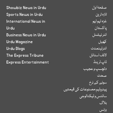
صفحۂ اول
Showbiz News in Urdu
تازہ ترین
Sports News in Urdu
غزہ لہو لہو
International News in
پاکستان
Urdu
انٹر نیشنل
Business News in Urdu
کھیل
Urdu Magazine
انٹرٹینمنٹ
Urdu Blogs
لائف اسٹائل
The Express Tribune
ٹاپ ٹرینڈ
Express Entertainment
دلچسپ و عجیب
صحت
سونے کے نرخ
پیٹرولیم مصنوعات کی قیمتیں
سائنس و ٹیکنالوجی
بلاگ
بزنس