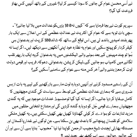
نے اُسی محسن عوام کی جانوں کا سودا کیسے کر لیا؟ غیروں کے ہاتھ اُنہیں کس بھاؤ
فروخت کیا گیا؟
سپریم کورٹ نے بجا فرمایا ہے کہ''کیوں نہ0 10 بڑوںکو عدالت میں بلا لیا جائے؟''۔
سچی بات تو یہ ہے کہ عوام کی اکثریت نے عدالتِ عظمیٰ کے اس اعلان سے ایک بار
پھر بلند امیدیں باندھ لی ہیں، اس توقع کے ساتھ کہ شائد100 کرپٹ اور بدعنوان ہی
کیفرِ کردار کو پہنچ سکیں اور عوام یہ نظارہ خود اپنی آنکھوں سے دیکھ لیں۔ اگر ایسا نہ
ہُوا تو چند مہینوں کے بعد ہونے والے الیکشنوں میں یہ بدعنوان گروہ ایک بار پھر نقب
لگانے میں کامیاب ہو جائیں گے۔لیکن کرپشن، بدعنوانی، دھوکہ، فریب اور قومی دولت
لوٹ کر معزز بننے والے آخر کس منہ سے عوام کے سامنے آسکیں گے؟
اُن کے راستے مسدود کرنے اور اُنہیں دوبارہ لوٹ مار سے بازرکھنے کے لیے یہ بات از بس
ضروری ہے کہ ہماری عدالتِ عظمیٰ کے توسط سے سیاست کی گندی مچھلیوں کا
کامل صفایا کر دیا جائے۔ اگر ایسا نہ کیا گیا تو مضبوط خدشات موجود ہیں کہ یہ گندی
مچھلیاں ہمارے قومی جَل کو دوبارہ گندہ کردیں گی اور متنازع انتخابی حلقوں میں
مزید تنازعات کو ہوا دے کر کوئی گھناؤنا کھیل بھی کھیل سکتی ہیں۔ یہ کھیل ملکی
سلامتی کو نقصان پہنچانے کا باعث بھی بن سکتا ہے۔ جن لوگوں نے غدارِ پاکستان اور
مصدقہ بھارتی ایجنٹ شیخ مجیب الرحمن کواپنا نیا نیا ''محبوب'' بنایا ہے، اُن سے اور اُن
کے حالیوں موالیوں سے اب کچھ بھی بعید نہیں!!