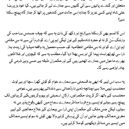
متعفن اور گندے پانیوں سے اَٹی گلیوں سے جنازے لے کر جاتے ہیں۔ کیا خود وزیررضا
علی شاہ اپنے کسی عزیز کا جنازہ اِسی حالت میں کندھوں پر اٹھا کر جناز گاہ پہنچ سکتا
ہے؟
اس کا تصور بھی کر سکتا ہے؟رنج اور دکھ کی بات یہ ہے کہ چیف جسٹس صاحب کی
وارننگ سُن کر نہ تو حجرہ شاہ مقیم کے نون لیگی ایم پی اے کو شرم آئی ہے نہ ہی مقامی
ایم این اے کو اور نہ ہی مقامی انتظامیہ کو۔ حسبِ معمول یہ واقعہ میڈیا کی زینت بنا،
ذرا سی تھرتھراہٹ پیدا کی اور بس بھلا دیا گیا۔ مطلب یہ ہے کہ کیچڑوں اور غلاظتوں
بھرے ماحول میں جنازے اٹھتے رہیں گے اور حکمران طبقہ بے حسی وبے شرمی کی
چادر اوڑھے رہے گا۔
یہ سب اس لیے کہ ابھی بد قسمتی سے ہمارے عوام کو کوئی کھرا، سچا اور بے لوث
محتسب نہیں ملا ہے؛چنانچہ ذمے دارڈھٹائی سے دندناتے پھررہے ہیں۔ عوامی
محتسب کے ہاتھ اگر کرپٹ حکمرانوں، ارکانِ اسمبلی اور بیوروکریٹوںکے گریبانوں تک
پہنچ رہے ہوتے تو ایسے روح فرسا مناظر ہمارے سماج میں کبھی وقوع پذیر ہی نہ
ہوتے۔ لیکن جس ملک کے حکمران اپنی ذرا سی بیماری کے علاج معالجے کے لیے
مغربی ممالک چلے جائیں اور اُن کی پُرسش کرنے والا بھی کوئی نہ ہو تو ایسے ممالک
میں ایسے ہی مناظر دیکھنے کو ملا کرتے ہیں۔