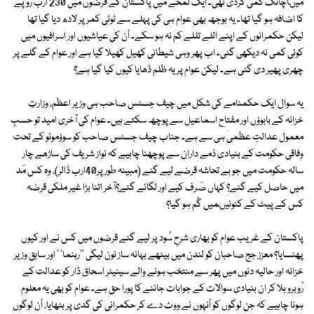
میںاچانک کمی کردی تھی۔ ایک لمحے میں پاکستان کے قرضوں میں 230 ارب روپے
کا اضافہ ہو گیا تھا۔ یہ بوجھ بھی عوام ہی کی پہلے سے ٹوٹی کمر پر لادھ دیا گیا تھا
لیکن حکمرانوں کے اپنے اللے تللے کم نہ ہو سکے۔ اُن کی عیاشیوں اور اسرافیوں میں
کوئی کمی نہ دیکھی گئی۔ اب پھر وہی شیطانی کھیل کھیلا گیا ہے اور عوام کے گلے پر
چھری پھیر دی گئی ہے۔ لیکن عوام پریہ ظلم ڈھایا کیوں کیا گیا ہے؟
یہ سوال ایک حکمنامے کی شکل میں چیف جسٹس صاحب ہی وزیر اعظم، وزارتِ
خزانہ کے بابوؤں اور مفتاح اسماعیل سے پوچھ سکتے ہیں۔ عوام کی آخری امید تو حسبِ
معمول عدالتِ عظمیٰ ہی سے ہے۔ جناب چیف جسٹس صاحب کو سوؤموٹو کے تحت
وفاقی حکومت کے بنیادی ذمے داران سے پوچھنا چاہیے کہ نواز شریف کی ساڑھے چار
سالہ حکومت میں جو بے تحاشہ قرضے لیے گئے (مبینہ طور پر40ارب ڈالر)، وہ کس مَد
میں حاصل کیے گئے؟ کہاں صَرف کیے اور لگائے گئے؟آخر اتنا بڑا غیر ملکی قرضہ
کس کے پیٹ کے کنوئیںمیں گُم ہو گیا؟
پاکستان کے غریب عوام کو بھاری شرحِ سُود پر لیے گئے قرضوں میں کس نے اور کیوں
پھنسایا؟ معزز جج صاحبان کو لندن میں بیٹھے بہانہ ساز نون لیگی ''رہنما' ' اور سابق وزیر
خزانہ اور حالیہ دنوں میں پھر سے منتخب ہونے والے سینیٹر اسحاق ڈار کو عدالت کے
رُوبرو بلا کر ان بنیادی سوالات کے جوابات جاننے کا پورا حق ہے۔ عوام کو بھی یہ معلوم
ہونا چاہیے کہ جن لوگوں کو اُنہوں نے ووٹ دے کر حکمرانی کی گدی پر بٹھایا، اُن لوگوں