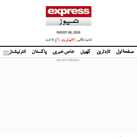
AUGUST 06, 2026
اشتہار لگائیں |
لائیو ٹی وی
| آج کا اخبار
صفحۂ اول
تازہ ترین
کھیل
خاص خبریں
پاکستان
انٹر نیشنل
ٹا