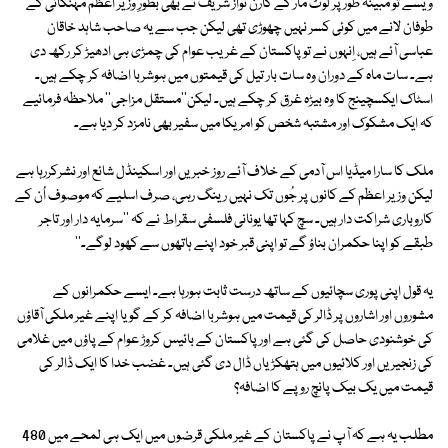
ویسے تو مبینہ طور پر لوٹ مار کے کارن نواز شریف نے بھی بطورِ وزیر اعظم مہنگائی کے
طوفان لانے میں کوئی کسر نہیں چھوڑی تھی لیکن جب سے یہ صاحب شاہد خاقان
عباسی آئے ہیں، اِنہوں نے تو پاکستان کے غریب عوام کی چمڑی ہی ادھیڑ کر رکھ دی
ہے۔ سات ماہ کے دوران وہ سات بار تیل کی قیمتوں میں ہوشربا اضافہ کر چکے ہیں۔
اسٹاک ایکسچینج کا وہ بیڑہ غرق کر چکے ہیں۔ لیکن''مستقل مزاجی'' ملاحظہ فرمائیے
کہ ایک مشکوک اور مشتبہ شخص کو امریکا میں سفیر بھی نامزد کر دیا ہے۔
ملک کا سارا میڈیا اس آدمی کے خلاف آئے روز خبریں اور اسکینڈل شائع اور نشرکررہا ہے
لیکن وزیر اعظم کے کانوں پر جُوں تک نہیں رینگ رہی، صرف اسلیے کہ موصوف اُن کے
کاروباری شراکت دار ہیں۔ سچ کہا تھا یونانی فلسفی سقراط نے کہ ''سرمایہ دار اور تاجر
طبقے کو اپنا حکمران بناؤ گے تو اپنی قبر خود اپنے ہاتھوں سے کھود لوگے۔''
یہ قول اپنی پوری سچائیوں کے ساتھ درست ثابت ہورہا ہے۔ ایسے حکمرانوں کے
مشوروں اور اشاروں پر ڈالر کی قیمت میں ہوشربا اضافہ کر کے گویا اپنے غیر ملکی آقاؤں
کی خوشنودی حاصل کی گئی ہے اور پاکستان کے بائیس کروڑ عوام کے پاؤں میں غلامی
کی زنجیریں اور کلائیوں میں ہتھکڑیاں ڈال دی گئی ہیں۔ غضب خدا کا ایک ڈالر کی
قیمت میں یک بیک پانچ روپے کا اضافہ؟
مطلب یہ ہے کہ آپ نے پاکستان کے غیر ملکی قرضوں میں ایک ہی لمحے میں 480