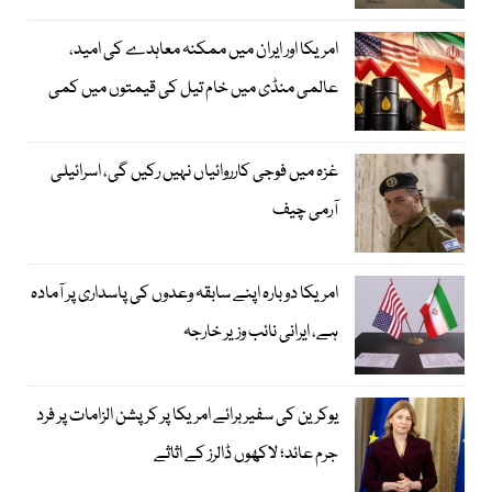
امریکا اور ایران میں ممکنہ معاہدے کی امید،
عالمی منڈی میں خام تیل کی قیمتوں میں کمی
غزہ میں فوجی کارروائیاں نہیں رکیں گی، اسرائیلی
آرمی چیف
امریکا دوبارہ اپنے سابقہ وعدوں کی پاسداری پر آمادہ
ہے، ایرانی نائب وزیر خارجہ
یوکرین کی سفیر برائے امریکا پر کرپشن الزامات پر فرد
جرم عائد؛ لاکھوں ڈالرز کے اثاثے