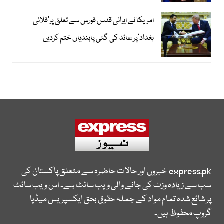
امریکا نے ایرانی قدس فورس سے تعلق پر’فلائی
بغداد‘پر عائد کی گئی پابندیاں ختم کردیں
express.pk
خبروں اور حالات حاضرہ سے متعلق پاکستان کی
سب سے زیادہ وزٹ کی جانے والی ویب سائٹ ہے۔ اس ویب سائٹ
پر شائع شدہ تمام مواد کے جملہ حقوق بحق ایکسپریس میڈیا
گروپ محفوظ ہیں۔