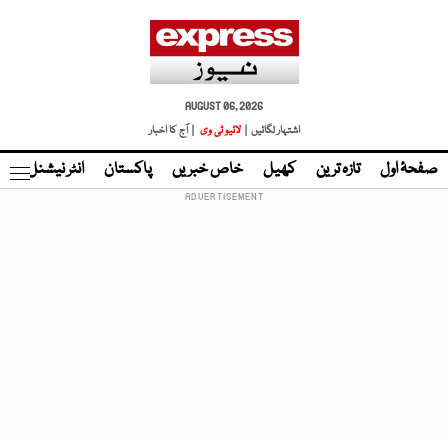
AUGUST 06, 2026
اشتہار لگائیں |
لائیو ٹی وی
| آج کا اخبار
صفحۂ اول
تازہ ترین
کھیل
خاص خبریں
پاکستان
انٹر نیشنل
ٹا