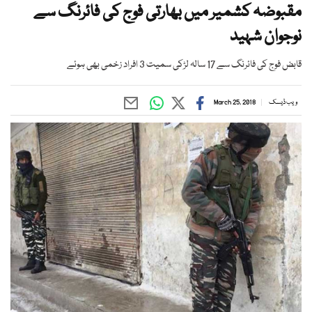
مقبوضہ کشمیر میں بھارتی فوج کی فائرنگ سے
نوجوان شہید
قابض فوج کی فائرنگ سے 17 سالہ لڑکی سمیت 3 افراد زخمی بھی ہوئے
ویب ڈیسک
March 25, 2018