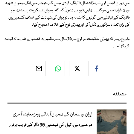
اس دوران قابض فوج نے بلااشتعال فائرنگ کردی جس کے نتیجے میں ایک نوجوان شہید
اور 3 افراد زخمی ہوگئے۔ بھارتی فوج نے دعویٰ کیا کہ نوجوان عسکریت پسند تھا جو
فائرنگ کے تبادلے میں گولیوں کا نشانہ بنا۔ نوجوان کی شہادت کے خلاف کشمیریوں
کی بڑی تعداد سڑکوں پر نکل آئی اور بھارتی فوج کے خلاف احتجاج کیا۔
واضح رہے کہ بھارتی حکومت اور فوج نے 70 سال سے مقبوضہ کشمیر پر غاصبانہ قبضہ
کر رکھا ہے۔
متعلقہ
ایران اور عمان کے درمیان آبنائے ہرمز معاہدہ آخری
مرحلے میں، تیل کی قیمتیں 80 ڈالر کے قریب برقرار