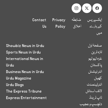
ایکسپریس
ضابطہ
Privacy
Contact
کے بارے
اخلاق
Policy
Us
میں
صفحۂ اول
Showbiz News in Urdu
تازہ ترین
Sports News in Urdu
غزہ لہو لہو
International News in
پاکستان
Urdu
انٹر نیشنل
Business News in Urdu
کھیل
Urdu Magazine
انٹرٹینمنٹ
Urdu Blogs
لائف اسٹائل
The Express Tribune
ٹاپ ٹرینڈ
Express Entertainment
دلچسپ و عجیب