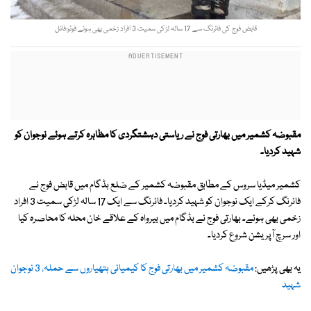
قابض فوج کی فائرنگ سے 17 سالہ لڑکی سمیت 3 افراد زخمی بھی ہوئے فوٹو:فائل
مقبوضہ کشمیر میں بھارتی فوج نے ریاستی دہشتگردی کا مظاہرہ کرتے ہوئے نوجوان کو
شہید کردیا۔
کشمیر میڈیا سروس کے مطابق مقبوضہ کشمیر کے ضلع بڈگام میں قابض فوج نے
فائرنگ کرکے ایک نوجوان کو شہید کردیا۔ فائرنگ سے ایک 17 سالہ لڑکی سمیت 3 افراد
زخمی بھی ہوئے۔ بھارتی فوج نے بڈگام میں بیرواہ کے علاقے خان محلہ کا محاصرہ کیا
اور سرچ آپریشن شروع کردیا۔
یہ بھی پڑھیں:
مقبوضہ کشمیر میں بھارتی فوج کا کیمیائی ہتھیاروں سے حملہ، 3 نوجوان
شہید