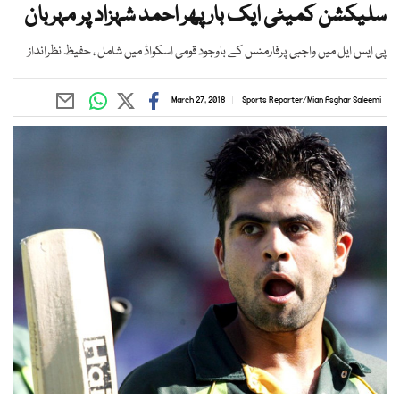
سلیکشن کمیٹی ایک بار پھر احمد شہزاد پر مہربان
پی ایس ایل میں واجبی پرفارمنس کے باوجود قومی اسکواڈ میں شامل ، حفیظ نظرانداز
March 27, 2018
Sports Reporter
/
Mian Asghar Saleemi