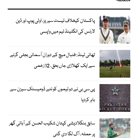
متعلقہ
پاکستان کیخلاف ٹیسٹ سیریز، اولی پوپ اور ڈین
لارنس کی انگلینڈ ٹیم میں واپسی
تھائی لینڈ: فٹبال میچ کے دوران آسمانی بجلی گرنے
سے ایک کھلاڑی جاں بحق، 12 زخمی
پی سی بی نے دو ٹیموں کو نئے ڈومیسٹک سیزن سے
باہر کردیا
سابق بنگلادیشی کپتان شکیب الحسن کے آبائی گھر
پر حملہ، آگ لگا دی گئی