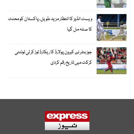
ویسٹ انڈیز کا انتظار مزید طویل، پاکستان کو محنت
کا صلہ مل گیا
جوز بٹلر نے کیرون پولارڈ کا ریکارڈ توڑ کر ٹی ٹوئنٹی
کرکٹ میں تاریخ رقم کردی