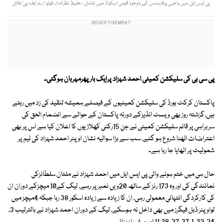
پی ایس ایل میں واجبی پرفارمنس کے باوجود قومی اسکواڈ میں شامل ، حفیظ نظرانداز۔ فوٹو: اے ایف پی/فائل
پی سی بی کی سلیکشن کمیٹی احمد شہزاد پرایک بار پھرمہربان ہوگئی۔
پاکستان کرکٹ بورڈ کی سلیکشن کمیٹیوں کے فیصلے ہمیشہ تنقید کی زد میں رہتے
ہیں،گزشتہ روز بھی ویسٹ انڈیزکے دورئہ پاکستان کے حوالے سے انضمام الحق کی
سربراہی پر قائم سلیکشن کمیٹی نے جن 15رکنی کھلاڑیوں کا اعلان کیا ہے اس پر بھی
اعتراضات اٹھنا شروع ہو گئے، سب سے بڑا سوالیہ نشان اوپنر احمد شہزاد کی ٹیم پر
شمولیت پر اٹھایا جا رہا ہے۔
حال ہی میں ختم ہونے والی پی ایس ایل میں احمد شہزاد نے ملتان سلطانزکی
نمائندگی کی اور وہ 173 رنز کے ساتھ 20ویں نمبر پر رہے، لیگ کے10 میچزکے دوران ان
کی کارکردگی انتہائی معمولی رہی، ان کا زیادہ سے زیادہ اسکور 38 رہا جبکہ 4میچز میں
تواوپنر ڈبل فیگرز میں بھی داخل نہ ہوسکے، لیگ کے دوران احمد شہزاد نے بالترتیب 3،