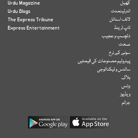
کھیل
Urdu Magazine
انٹرٹینمنٹ
Urdu Blogs
لائف اسٹائل
The Express Tribune
ٹاپ ٹرینڈ
Express Entertainment
دلچسپ و عجیب
صحت
سونے کے نرخ
پیٹرولیم مصنوعات کی قیمتیں
سائنس و ٹیکنالوجی
بلاگ
بزنس
ویڈیوز
جرائم