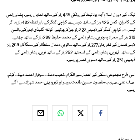
24، 32، 1، 37، 27، 11،38 اور صفر رنز بنائے۔
لیگ کے دوران اسلام آباد یونائیٹڈکے رونکی 435 رنز کے ساتھ نمایاں رہے۔ پشاور زلمی
کے کامران اکمل 425 رنز کے ساتھ دوسرے، کراچی کنگزکے بابر اعظم402 رنز بنا کر
تیسرے، کراچی کنگز کے ڈینیلی323 رنز جوڑکرچوتھے، کوئٹہ گلیڈی ایٹرزکے واٹسن
319 رنز کے ہمراہ پانچویں، پشاور زلمی کے محمد حفیظ 298 رنز کے ساتھ چھٹے،
لاہور قلندرز کے فخر زمان277رنز کے ساتھ ساتویں، ملتان سلطانز کے سنگاکارا 269 رنز
کے ساتھ آٹھویں، پشاور زلمی کے اسمتھ 252رنز کے ساتھ نویں، پشاور زلمی کے
ڈومینی 251 رنز کے ساتھ دسویں نمبر پر رہے۔
اسی طرح مجموعی اسکور کے اعتبار سے انگرام، شعیب ملک، سرفراز احمد، میک کولم،
آصف علی، صہیب مقصود، حسین طلعت، روسو اور ڈیوچ بھی احمد شہزاد سے آگے
رہے۔