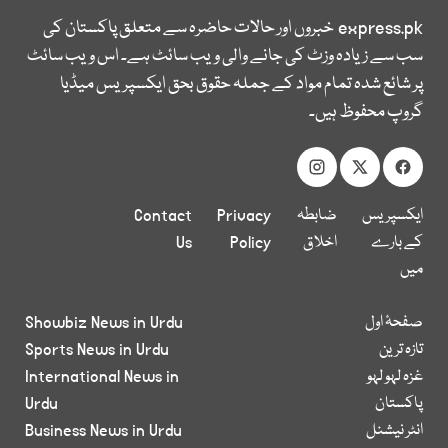
express.pk
خبروں اور حالات حاضرہ سے متعلق پاکستان کی
سب سے زیادہ وزٹ کی جانے والی ویب سائٹ ہے۔ اس ویب سائٹ
پر شائع شدہ تمام مواد کے جملہ حقوق بحق ایکسپریس میڈیا
گروپ محفوظ ہیں۔
ایکسپریس
ضابطہ
Privacy
Contact
کے بارے
اخلاق
Policy
Us
میں
صفحۂ اول
Showbiz News in Urdu
تازہ ترین
Sports News in Urdu
غزہ لہو لہو
International News in
پاکستان
Urdu
انٹر نیشنل
Business News in Urdu