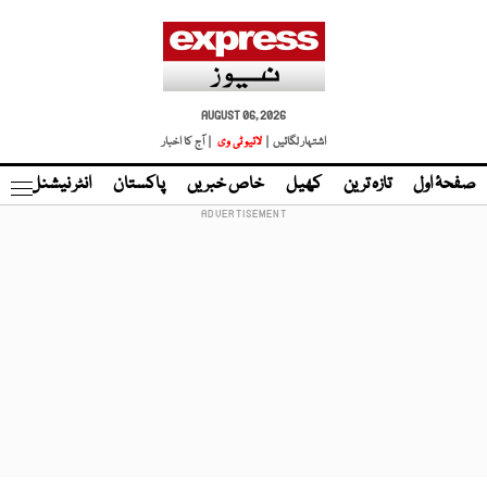
AUGUST 06, 2026
اشتہار لگائیں |
لائیو ٹی وی
| آج کا اخبار
صفحۂ اول
تازہ ترین
کھیل
خاص خبریں
پاکستان
انٹر نیشنل
ٹا