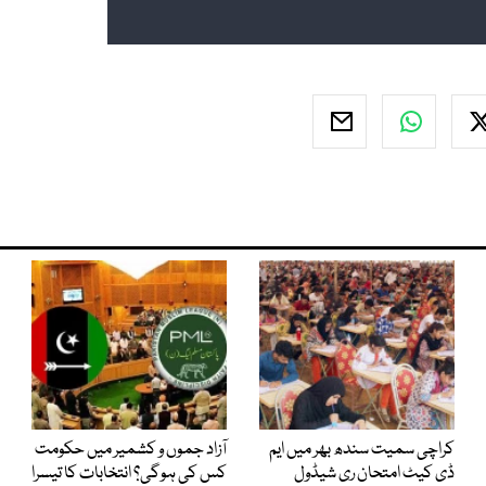
کراچی سمیت سندھ بھر میں ایم
آزاد جموں و کشمیر میں حکومت
ڈی کیٹ امتحان ری شیڈول
کس کی ہوگی؟ انتخابات کا تیسرا