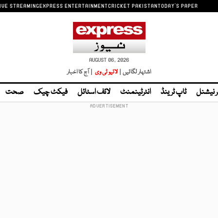
IVE STREAMING
EXPRESS ENTERTAINMENT
CRICKET PAKISTAN
TODAY'S PAPER
AUGUST 06, 2026
اشتہار لگائیں |
لائیو ٹی وی
| آج کا اخبار
ر نیشنل
ٹاپ ٹرینڈ
انٹرٹینمنٹ
لائف اسٹائل
فیکٹ چیک
صحت