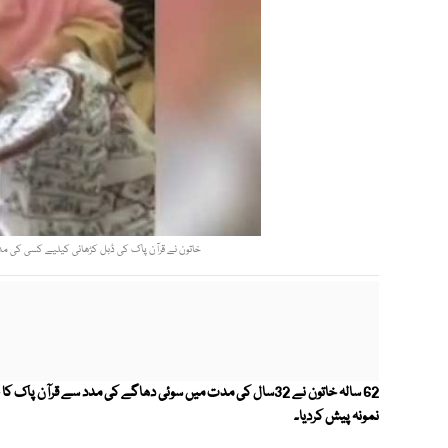
خاتون نے قرآن پاک کی ڈبل کڑھائی کیلیے کسی کی مدد
62 سالہ خاتون نے 32سال کی مدت میں سوئی دھاگے کی مدد سے قرا
نمونہ پیش کردیا۔