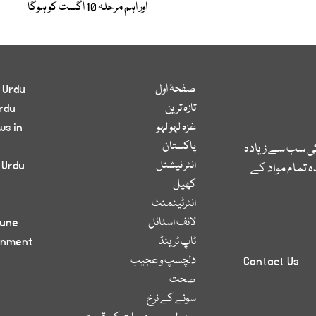
اور اہم مرحلہ 10 اگست کو ہوگا
صفحۂ اول
 Urdu
تازہ ترین
rdu
غزہ لہو لہو
ws in
پاکستان
کی سب سے زیادہ
انٹر نیشنل
 Urdu
 تمام مواد کے
کھیل
انٹرٹینمنٹ
لائف اسٹائل
bune
ٹاپ ٹرینڈ
inment
دلچسپ و عجیب
Contact Us
صحت
سونے کے نرخ