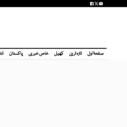
صفحۂ اول
تازہ ترین
کھیل
خاص خبریں
پاکستان
انٹ