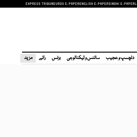
EXPRESS TRIBUNE
URDU E-PAPER
ENGLISH E-PAPER
SINDHI E-PAPER
L
دلچسپ و عجیب
سائنس و ٹیکنالوجی
بزنس
رائے
مزید