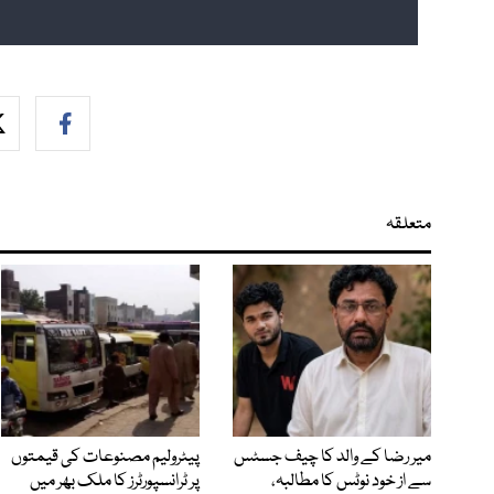
متعلقہ
میر رضا کے والد کا چیف جسٹس
پیٹرولیم مصنوعات کی قیمتوں
سے از خود نوٹس کا مطالبہ،
پر ٹرانسپورٹرز کا ملک بھر میں