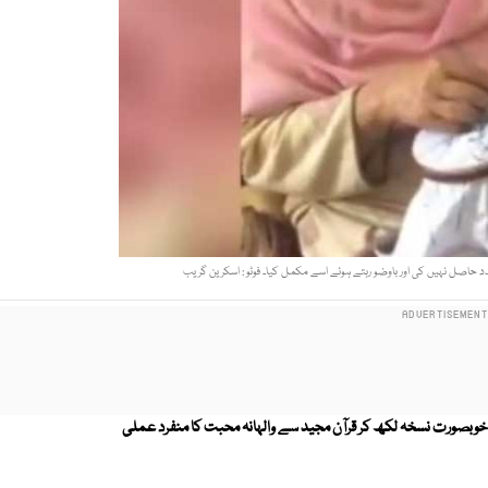
 حاصل نہیں کی اور باوضو رہتے ہوئے اسے مکمل کیا۔ فوٹو : اسکرین گریب
ٓن پاک کا خوبصورت نسخہ لکھ کر قرآن مجید سے والہانہ محبت کا منفرد عملی