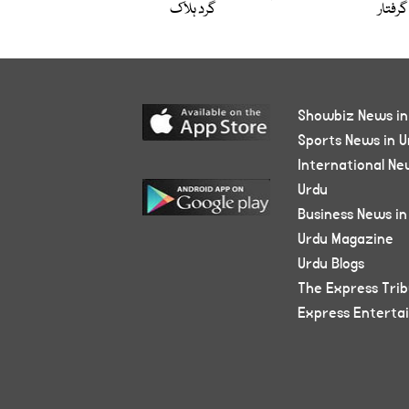
گرفتار
گرد ہلاک
Showbiz News in
Sports News in U
International Ne
Urdu
Business News in
Urdu Magazine
Urdu Blogs
The Express Tri
Express Enterta