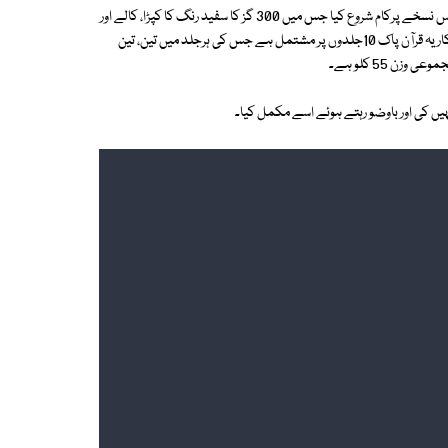
محلہ گڑھی احمد آباد کی رہائشی خاتون نسیم اختر نے 1987 میں قرآن پاک کے اس نسخے پرکام شروع کیا جس میں 300 گز کا سفید رنگ کا کپڑا، کالے اور
گلابی رنگ کے دھاگے اور 25 گز پیپر پٹی کا استعمال کیا گیا۔ خوبصورتی کاشاہکار یہ قرآن پاک 10جلدوں پر مشتمل ہے جس کی ہرجلد میں تین، تین
ں کی اور باوضو رہتے ہوئے اسے مکمل کیا۔