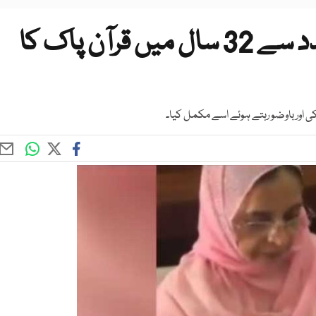
خاتون نے سوئی دھاگے کی مدد سے 32 سال میں قرآن پاک کا
 اور باوضو رہتے ہوئے اسے مکمل کیا۔