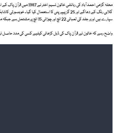
سپارے ہیں اورہر جلد کی لمبائی 22 انچ اور چوڑائی 15 انچ پر مشتمل ہے جبکہ مجموعی وزن 55 کلو ہے۔
واضح رہے کہ خاتون نے قرآن پاک کی ڈبل کڑھائی کیلیے کسی کی مدد حاصل نہی