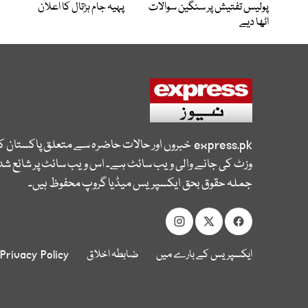
پولیس تفتیش پر سنگین سوالات
پہیہ جام ہڑتال کا اعلان
اٹھا دیے
express.pk
خبروں اور حالات حاضرہ سے متعلق پاکستان 
وزٹ کی جانے والی ویب سائٹ ہے۔ اس ویب سائٹ پر شائع شدہ
جملہ حقوق بحق ایکسپریس میڈیا گروپ محفوظ ہیں۔
ایکسپریس کے بارے میں
ضابطہ اخلاق
Privacy Policy