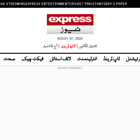
IVE STREAMING
EXPRESS ENTERTAINMENT
CRICKET PAKISTAN
TODAY'S PAPER
AUGUST 07, 2026
اشتہار لگائیں |
لائیو ٹی وی
| آج کا اخبار
ر نیشنل
ٹاپ ٹرینڈ
انٹرٹینمنٹ
لائف اسٹائل
فیکٹ چیک
صحت