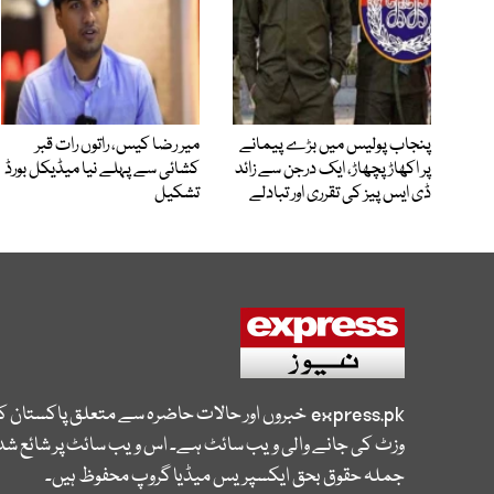
پنجاب پولیس میں بڑے پیمانے
میر رضا کیس، راتوں رات قبر
پر اکھاڑ پچھاڑ، ایک درجن سے زائد
کشائی سے پہلے نیا میڈیکل بورڈ
ڈی ایس پیز کی تقرری اور تبادلے
تشکیل
express.pk
خبروں اور حالات حاضرہ سے متعلق پاکستان 
وزٹ کی جانے والی ویب سائٹ ہے۔ اس ویب سائٹ پر شائع شدہ
جملہ حقوق بحق ایکسپریس میڈیا گروپ محفوظ ہیں۔