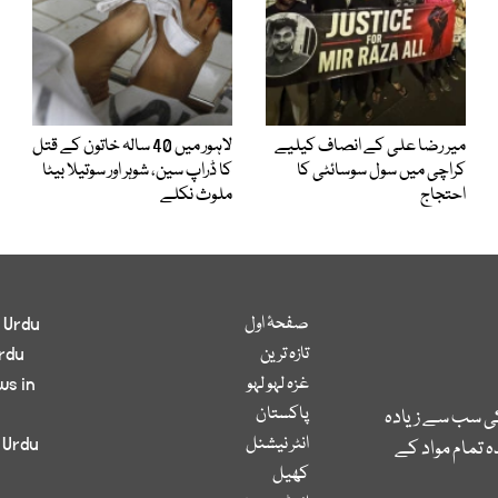
میر رضا علی کے انصاف کیلیے
لاہور میں 40 سالہ خاتون کے قتل
کراچی میں سول سوسائٹی کا
کا ڈراپ سین، شوہر اور سوتیلا بیٹا
احتجاج
ملوث نکلے
صفحۂ اول
 Urdu
تازہ ترین
rdu
غزہ لہو لہو
ws in
پاکستان
کی سب سے زیادہ
انٹر نیشنل
 Urdu
 تمام مواد کے
کھیل