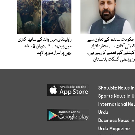
حکومت سندھ کے تعاون سے
راولپنڈی میں والد کے ساتھ گاڑی
قدرتی آفات سے متاثرہ افراد
میں بیٹھنے کے دوران 6 سالہ
کیلئے گھر تعمیر کر رہے ہیں،
بچی پراسرار طور پر لاپتا
وزیراعلیٰ گلگت بلتستان
Showbiz News in
Sports News in U
International Ne
Urdu
Business News in
Urdu Magazine