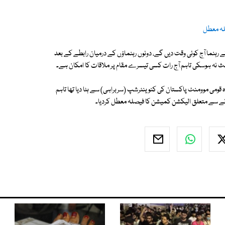
صلہ معطل
ے رہنما آج کوئی وقت دیں گے، دونوں رہنماؤں کے درمیان رابطے کے بعد
اعث نہ ہوسکی تاہم آج رات کسی تیسرے مقام پر ملاقات کا امکان ہے۔
 قومی موومنٹ پاکستان کی کنوینئرشپ (سربراہی) سے ہٹا دیا تھا تاہم
م کرنے سے متعلق الیکشن کمیشن کا فیصلہ معطل کردیا۔