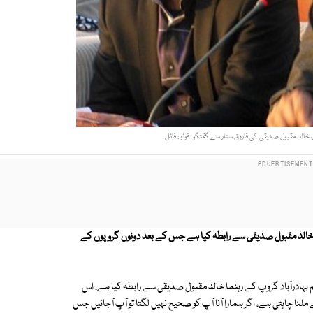
خالد مقبول صدیقی کی فاروق ستار سے گفتگو۔ فوٹو : فائل
رہنما خالد مقبول صدیقی سے رابطہ کیا ہے جس کے بعد دونوں گروپوں کے
ایم بہادرآباد گروپ کے رہنما خالد مقبول صدیقی سے رابطہ کیا ہے، اس
ے ملنا چاہتی ہے، اگر ہمارا آنا آپ کو صحیح نہیں لگتا تو آپ آجائیں جس