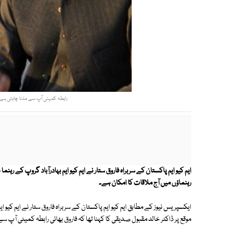
رابطہ کمیٹی آپ سے ملنا چاہتی ہے، 
ایم کیو ایم پاکستان کے سربراہ فاروق ستار نے ایم کیو ایم بہادرآباد گروپ کے 
رہنماؤں میں آج ملاقات کا امکان ہے۔
ایکسپریس نیوز کے مطابق ایم کیو ایم پاکستان کے سربراہ فاروق ستار نے ایم کیو 
موقع پر ڈاکٹر خالد مقبول صدیقی کا کہنا تھا کہ فاروق بھائی رابطہ کمیٹی آپ س