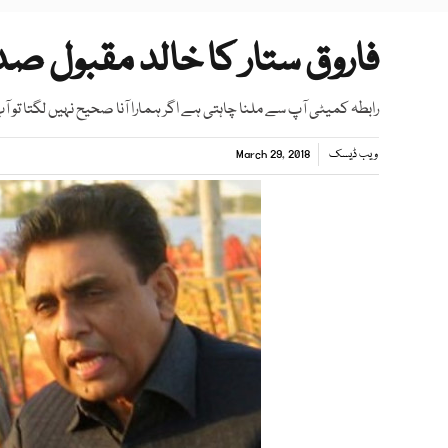
فاروق ستار کا خالد مقبول ص
رابطہ کمیٹی آپ سے ملنا چاہتی ہے اگر ہمارا آنا صحیح نہیں لگتا تو 
ویب ڈیسک
March 29, 2018