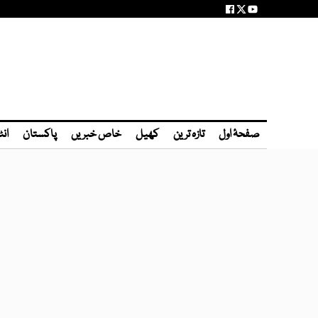
صفحۂ اول
تازہ ترین
کھیل
خاص خبریں
پاکستان
انٹ