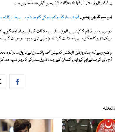
پر ڈاکٹر فاروق ستار نے کہا کہ ملاقات کرنے میں کوئی مسئلہ نہیں ہے۔
اس خبر کو بھی پڑھیں :
فاروق ستار کو ایم کیو ایم کی کنوینر شپ سے ہٹانے کا فی
دوسری جانب ذرائع کا کہنا ہے فاروق ستار سے ملاقات کے لیے بہادرآباد گروپ ک
بریک تھرو کا امکان ہے، یہ ملاقات گزشتہ روز ہونی تھی جو چند وجوہات کے ب
واضح رہے کہ چند روز قبل الیکشن کمیشن آف پاکستان نے فاروق ستار کو متحدہ
آج ہائی کورٹ نے ایم کیو ایم پاکستان کے رہنما فاروق ستار کی کنوینر شپ خت
متعلقہ