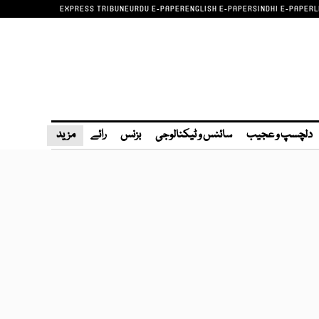
EXPRESS TRIBUNE
URDU E-PAPER
ENGLISH E-PAPER
SINDHI E-PAPER
L
دلچسپ و عجیب
سائنس و ٹیکنالوجی
بزنس
رائے
مزید