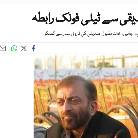
دیقی سے ٹیلی فونک رابطہ
آپ آجائیں، خالد مقبول صدیقی کی فاروق ستار سے گفتگو