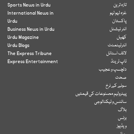
تازہ ترین
Sports News in Urdu
غزہ لہو لہو
International News in
پاکستان
Urdu
انٹر نیشنل
Business News in Urdu
کھیل
Urdu Magazine
انٹرٹینمنٹ
Urdu Blogs
لائف اسٹائل
The Express Tribune
ٹاپ ٹرینڈ
Express Entertainment
دلچسپ و عجیب
صحت
سونے کے نرخ
پیٹرولیم مصنوعات کی قیمتیں
سائنس و ٹیکنالوجی
بلاگ
بزنس
ویڈیوز