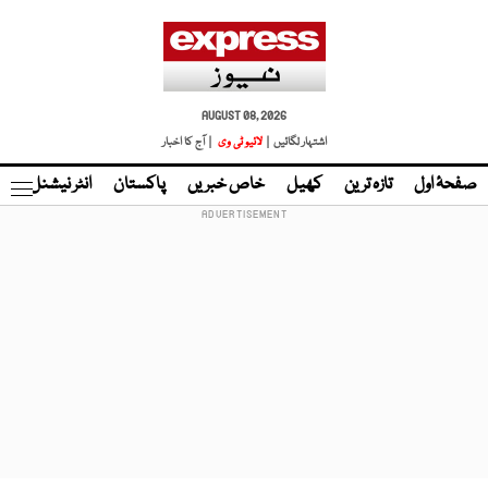
AUGUST 08, 2026
اشتہار لگائیں |
لائیو ٹی وی
| آج کا اخبار
صفحۂ اول
تازہ ترین
کھیل
خاص خبریں
پاکستان
انٹر نیشنل
ٹا