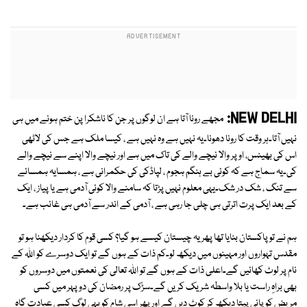
NEW DELHI:
مجھے رونا آتا ہے ان لوگوں پر جن کا ناشکرا پن ختم ہونے میں ہی
نہیں آتا۔ہر وقت کا رونا دھونا۔یہ نہیں ہے وہ نہیں ہے ، کیسا ملک ہے جس کی لاٹھی
اس کی بھینس، اوپر والا نیچے والے کی تاک میں ہے اور نیچے والا اپنے سے نیچے والے
کی۔یہ سماج ہے کہ کوئی بے ہنگم ہجوم ، لپاڈکی کی حکمرانی ہے ، ہمسایہ ہمسائے
سے تنگ ، شک در شک۔یہی معلوم نہیں پڑتا کہ سامنے والا کوئی آدمی ہے یا پیاز ، ایک
کے بعد ایک پرت اترتی ہی چلی جا رہی ہے ، آدمی کے اندر سے آدمی ہی غائب ہے۔
ہم نے تو پاکستان بنایا تھا پھر یہ چیستان کیسے ہو گیا؟ کسی قوم کا کردار دیکھنا ہو تو
مقدس تہواروں اور مہینوں میں دیکھ لو۔کم ذات کے ہوں گے تو ایک دوسرے کو اللہ کے
نام پر لوٹ کھائیں گے۔اعلی ذات کے ہوں گے تو اللہ تعالی کی نعمتوں میں دوسروں کو
بھی براہِ راست یا بلا واسطہ شریک کریں گے۔سڑک پر رمضان کی دوپہر میں کسی
مریض کو پانی پیتا دیکھ کر کوٹ دیں گے اور پھر اسی شام کو یہی لوگ کسی عبادت گاہ