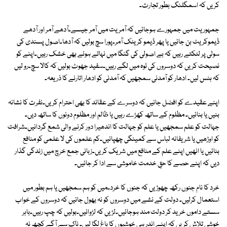
کریں کہ اسمگلنگ بطور تجارت۔
جمہوریت میں جمہورے ہوجائیں کہ آمریت میں آمر جیسے۔آدھے آمر اور آدھے
ڈیموکریٹ بن جائیں یا پھر ڈیمو کریٹک آمر۔پورا سچ بولیں کہ آدھا۔اصول پسندی کی
سولی پر لٹکتے رہیں کہ بے اصولی کی گنگا میں نہاتے ہوئے بھی خشک رہیں۔اپنے کو
نصیحت کریں کہ دوسروں کی ٹوہ میں لگے رہیں۔سفید جھوٹ بولیں کہ کالا سچ۔رو لیں
کہ ہنس لیں۔ ادھار کو آمدنی سمجھیں کہ آمدنی کو ادھار اتارنے کا ذریعہ۔
اپنے عقیدے کو افضل جانیں کہ دوسرے کے عقائد کا بھی احترام کریں۔نفرت کا نشانہ
بنیں یا بنائیں۔ مظلوم کے ساتھ کھڑے رہیں یا ظالم اور مظلوم دونوں کا ساتھ دیں۔
جہالت کو علم سمجھیں یا علم کو جہالت کا اندھیرا دور کرنے والی شمع گردانیں۔شرافت
کو اوڑھیں یا شریفانہ لباس سے کمینگی چھپائیں۔کم علموں کی لا علمی کو منافع
بنائیں یا انھیں اپنے علم کے منافع میں شریک کریں۔زبانی جمع خرچ میں زندگی گذار
دیں کہ اپنے حصے کا حقِ خدمت خاموشی سے ادا کر جائیں۔
خرد کا نام جنوں رکھ چھوڑیں کہ جنوں کا خرد۔میں کو ہم سمجھیں یا ہم بطور میں
استعمال کرلیں۔ دولت کے نشے میں دوسروں کو نہ بھول جائیں کہ دوسروں کے خواب
سستے داموں خرید کر دولت مند ہوجائیں۔لڑیں کہ لڑوائیں۔بولیں کہ چپ رہیں۔باہر
خوشی تلاش کریں کہ اپنے اندر ہی خوشیوں کا باغ لگا لیں۔ ناک سے آگے کچھ نہ