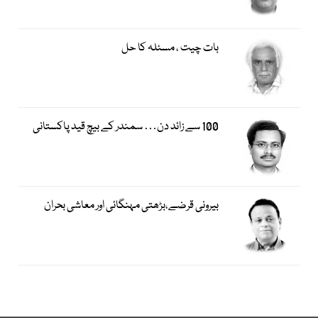
بات چیت ، مسئلہ کا حل
100 سے زائد دن… سمندر کے بیچ قید پاکستانی
بیرونی قرضے،بڑھتی مہنگائی اور معاشی بحران