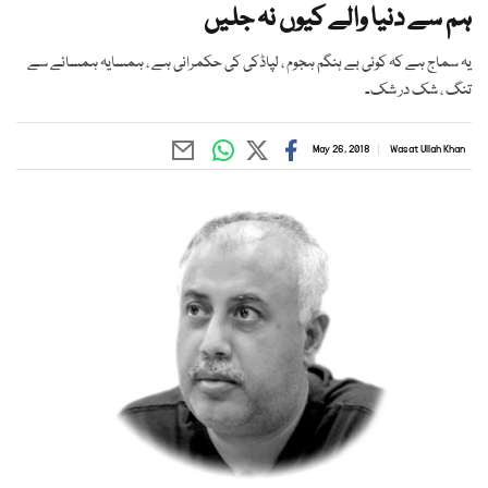
ہم سے دنیا والے کیوں نہ جلیں
یہ سماج ہے کہ کوئی بے ہنگم ہجوم ، لپاڈکی کی حکمرانی ہے ، ہمسایہ ہمسائے سے
تنگ ، شک در شک۔
May 26, 2018
Wasat Ullah Khan