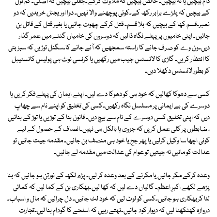
دام بیچیں یا نہ بیچیں۔ خالص بیچیں کہ ملاوٹ کرکے۔جعلی بیچیں کہ اصلی۔ کم تول
کے بیچیں کہ پلڑے برابر رکھ کے۔کوئی پوچھنے والا نہیں۔ دوا اوریجنل خریدیں کہ دو
نمبر۔قسم کھا کے بیچیں کہ بلا قسم۔ قتل کرکے چھوٹ جائیں یا بغیر قتل کے قاتل بن
جائیں۔ اپنی خامیوں پر پہلے نگاہ ڈالیں کہ دوسروں کی خامیاں گننے میں عمر گذار
دیں۔ون وے کو صرف جانے کا راستہ سمجھیں کہ آنے جانے کا۔سگنل توڑیں کہ سبز بتی
کا انتظار کریں۔ گاڑی کا لائسنس جیب میں رکھیں یا کرنسی نوٹ ہی پولیس کانسٹیبل
کو بطور لائسنس دکھلا دیں۔
کسی سے دھوکا کھالیں کہ خود ہی کو دھوکا دے لیں۔ اپنے ایمان کی پہلے فکر کریں یا
دوسرے کی بے ایمانی پر مسلسل نگاہ رکھیں۔کسی کی تخلیق کو اپنے نام سے چھاپ
دیں کہ اپنی تخلیق کسی دوسرے کے نام سے بیچ دیں۔ قانون بنا کے توڑیں یا توڑ کے بنائیں
، ضابطوں پر کلی عمل کریں کہ جزوی یا بالکل ہی نہیں۔انصاف کے حصول کے لیے
کوئی اچھا سا وکیل کرلیں یا پھر جج یا خود ہی منصف بن جائیں۔ مقدمہ جیت جائیں تو
عدالت کو مانیں نہ جیتیں تو عوام کی عدالت میں مقدمہ لے جائیں۔
وعدہ کرکے مکر جائیں یا مکرنے کے بعد وعدہ کر لیں۔ پڑھ لکھ کے نورتن ہو جائیں کہ بنا
پڑھے لکھے اکبرِ اعظم۔ گالیاں دے لیں کہ کھا لیں۔بھکاری بن کے کما لیں کہ کمائی
لٹا کربھکاری ہو جائیں۔کسی کو لوٹ لیں کہ خود لٹ جائیں۔ دل چرالیں کہ مال و اسباب۔
دروازہ کھٹکھٹا لیں کہ دیوار کود جائیں۔نہتے رہیں کہ اسلحے کا گودام بنا لیں۔تجارت