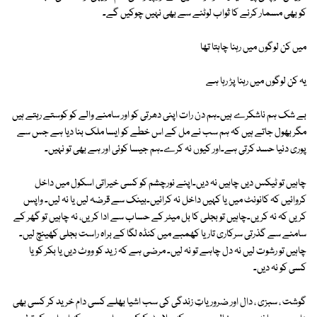
کو بھی مسمار کرنے کا ثواب لوٹنے سے بھی نہیں چوکیں گے۔
میں کن لوگوں میں رہنا چاہتا تھا
یہ کن لوگوں میں رہنا پڑ رہا ہے
بے شک ہم ناشکرے ہیں۔ہم دن رات اپنی دھرتی کو اور سامنے والے کو کوستے رہتے ہیں
مگر بھول جاتے ہیں کہ ہم سب نے مل کے اس خطے کو ایسا ملک بنا دیا ہے جس سے
پوری دنیا حسد کرتی ہے۔اور کیوں نہ کرے۔ہم جیسا کوئی اور ہے بھی تو نہیں۔
چاہیں تو ٹیکس دیں چاہیں نہ دیں۔اپنے نورچشم کو کسی خیراتی اسکول میں داخل
کروائیں کہ کانونٹ میں یا کہیں داخل نہ کرائیں۔بینک سے قرضہ لیں یا نہ لیں۔ واپس
کریں کہ نہ کریں۔چاہیں تو بجلی کا بل میٹر کے حساب سے ادا کریں، نہ چاہیں تو گھر کے
سامنے سے گذرتی سرکاری تار یا کھمبے میں کنڈہ لگا کے براہ راست بجلی کھینچ لیں۔
چاہیں تو رشوت لیں نہ دل چاہے تو نہ لیں۔ مرضی ہے کہ زید کو ووٹ دیں یا بکر کو یا
کسی کو نہ دیں۔
گوشت ، سبزی ، دال اور ضروریاتِ زندگی کی سب اشیا بھلے کسی دام خرید کر کسی بھی