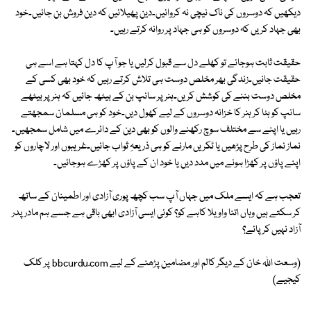
دیکھیں کہ دوسروں کی ناک نیچی نہ کروائیں۔دین پھیلائیں کہ دین فروش بن جائیں۔خود
بھی جہاد کریں کہ دوسروں کو ہی جہاد پر روانہ کرتے رہیں۔
حقیقت ثابت ہوجائے تو کھلے دل سے قبول کرلیں یا جو آپ کا دل کہتا ہے اسے ہی
حقیقت جانیں۔زندگی بھر مخلص دوست ہی تلاش کرتے رہیں کہ خود بھی کسی کے
مخلص دوست بننے کی کوشش کریں۔ہنر پر سانپ بن کے بیٹھ جائیں کہ ہنر پر بیٹھے
سانپ کو ہٹا کر ہنر کا خزانہ دوسروں کے لیے کھول دیں۔خود کو ہی مسلمان سمجھتے
رہیں یا اپنے سے مختلف سوچ رکھنے والوں کو بھی دین کے دائرے میں شامل سمجھیں۔
نماز نماز کی طرح پڑھیں یا ٹکریں مارنے کو ہی ذریعہِ ثواب جانیں۔غریبوں اور لاچاروں کو
اپنے پاؤں پر کھڑا ہونے میں مدد دیں یا خود ان کے پاؤں پر کھڑے ہوجائیں۔
تعجب ہے کہ ایسے ملک میں جہاں آپ سب کچھ پوری آزادی اور اطمینان کے ساتھ
کر سکتے ہیں وہاں اتنا واویلا کاہے کو؟ کوئی ایسی آزادی ابھی باقی ہے جسے ہم مادر پدر
آزاد نہیں کر پائے؟
(وسعت اللہ خان کے دیگر کالم اور مضامین پڑھنے کے لیے bbcurdu.com پر کلک
کیجیے)