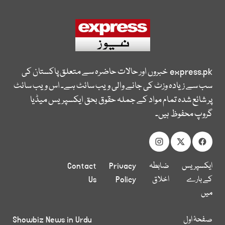
express.pk
خبروں اور حالات حاضرہ سے متعلق پاکستان کی
سب سے زیادہ وزٹ کی جانے والی ویب سائٹ ہے۔ اس ویب سائٹ
پر شائع شدہ تمام مواد کے جملہ حقوق بحق ایکسپریس میڈیا
گروپ محفوظ ہیں۔
ایکسپریس
ضابطہ
Privacy
Contact
کے بارے
اخلاق
Policy
Us
میں
صفحۂ اول
Showbiz News in Urdu