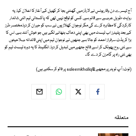
آج تیسرے دن وقار یونس نے لارڈز میں گھنٹی بجا کر کھیل کے آغاز کا اعلان کیا، یہ
روایت طویل عرصے سے قائم ہے، کسی کو توقع نہیں تھی کہ پاکستانی ٹیم اتنی شاندار
کارکردگی کا مظاہرہ کرے گی مگر نوجوان کھلاڑیوں نے سب کو حیران کر دیا،مختصر طرز
کے بعد پلیئرز اب ٹیسٹ میں بھی اپنی دھاک بٹھانے لگے ہیں جو خوش آئند ہے، اس کا
بڑا کریڈٹ سرفراز احمد کو جاتا ہے جنھوں نے نوجوان ٹیم میں اپنی قائدانہ صلاحیتوں
سے نئی روح پھونک کر اسے فاتح جتھے میں تبدیل کر دیا، انگلینڈ کا یہ دورہ ٹیسٹ ٹیم کو
بھی نئی راہ پر گامزن کر دے گا۔
(نوٹ: آپ ٹویٹر پر مجھے @saleemkhaliq پر فالو کر سکتے ہیں)
متعلقہ