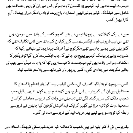
دوسرے ٹیسٹ میں ٹیم کیلیے بڑا نقصان ثابت ہوگی، اس میں ان کی اپنی حماقت بھی
شامل ہے، فیلڈنگ کرتے ہوئے انھیں اسمارٹ واچ پہننا تو یاد رہا مگر دوران بیٹنگ آرم
گارڈ بھول گئے۔
میں نے ایک کھلاڑی سے پوچھا تو اس نے بتایا کہ چونکہ بابر کے ہاتھ میں سوجن نہیں
تھی اس لیے فزیو نے فوری ایکسرے سے گریز کیا، ان کے ہاتھ میں اتنی تکلیف تھی کہ
گلوز بھی نہیں پہنے جا رہے تھے مگرکوچ نے آخر تک پیڈز پہنائے بٹھائے رکھا کہ
ضرورت پڑنے پر بیٹنگ کیلیے بھیج دیا جائے گا، جب ایکسرے کرایا گیا تو فریکچر کا
انکشاف ہوا اس وقت بھی ٹیم مینجمنٹ کا فیصلہ یہی تھا کہ یہ بات میڈیا سے چھپائی
جائے مگر بعد میں بتا دی گئی، اگلے روز پھر بابر کے ہاتھ سے پلاستر غائب تھا۔
کسی نے پوچھا تو بتایاگیا کہ برف کی سکائی کیلیے ایسا کیا، بابر اعظم پاکستان کا
مستقبل ہیں ان کے کیریئر سے اس طرح نہیں کھیلنا چاہیے، کچھ عرصے قبل جب
شعیب ملک کے سر پر گیند لگی تھی تب بھی اس وقت کے فزیو نے معاملے کو آسان
سمجھا ، رات کو ثانیہ مرزا نے گھبرا کر ایک ٹیم آفیشل کو فون کیا جنھوں نے فزیو سے
رابطہ کیا تو وہ سو رہے تھے پھر حریف ٹیم کے فزیو سے مدد لی گئی۔
وقار یونس کی ڈاکٹر اہلیہ نے بھی شعیب کا معائنہ کیا، شاید غیرملکی کوچنگ اسٹاف اور