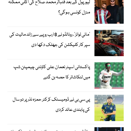
لیور پول کے بعد فٹبالر محمد صلاح کی اگلی ممکنہ
منزل کونسی ہوگی؟
’مائی ٹوائز‘، رونالڈو نے 8 ارب روپے سے زائد مالیت کی
سپر کار کلیکشن کی جھلک دکھا دی
پاکستانی اسپنر نعمان علی کاؤنٹی چیمپئن شپ
میں لنکاشائر کا حصہ بن گئے
پی سی بی نے ڈومیسٹک کرکٹر حمزہ نذر پر دو سال
کی پابندی عائد کردی