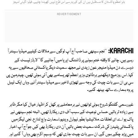
بابر اعظم پاکستان کا مستقبل ہیں ان کے کیریئر سے اس طرح نہیں کھیلنا چاہیے۔ فوٹو : گیٹی امیجز
KARACHI:
''نجم سیٹھی صاحب آج آپ لوگوں سے ملاقات کیلیے میڈیا سینٹر آ
رہے ہیں، چائے کا وقفہ ختم ہونے پر ڈائننگ ایریا میں آجائیے گا'' لارڈز ٹیسٹ کے
دوسرے دن میڈیا منیجر عون زیدی نے مجھ سمیت دیگر پاکستانی صحافیوں سے یہ
کہا، اس روز میچ دیکھنے برطانوی وزیر اعظم تھریسامے بھی آئی ہوئی تھیں، چیئرمین پی
سی بی ان سے بات چیت کی وجہ سے تھوڑی تاخیر سے میڈیا سینٹر آئے، وہاں ایک ٹیبل
پر وہ ہمارے ساتھ بیٹھ گئے۔
غیررسمی گفتگو شروع ہوئی توانھوں نے ہر معاملے پر کھل کر اظہار خیال کیا مگر ظاہر
ہے زیادہ تر باتیں حساس نوعیت کے سبب آف دی ریکارڈ تھیں، البتہ نجم سیٹھی نے
پاک یو اے ای تعلقات، ملائیشیا بطور نیوٹرل وینیو،اسمارٹ واچ تنازع، نجی لیگز میں
پاکستانی پلیئرز کی شرکت سمیت بعض باتیں آن دی ریکارڈ بھی کیں جو آج آپ اخبار
میں پڑھ چکے ہوں گے، ان سے بات چیت جاری تھی کہ وسیم اکرم بھی وہاں آ گئے اور