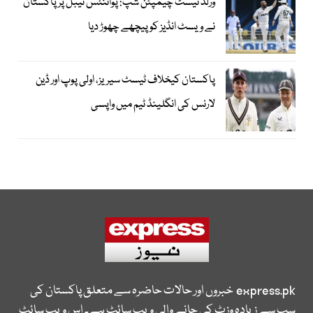
ورلڈ ٹیسٹ چیمپئن شپ: پوائنٹس ٹیبل پر پاکستان
نے ویسٹ انڈیز کو پیچھے چھوڑ دیا
پاکستان کیخلاف ٹیسٹ سیریز، اولی پوپ اور ڈین
لارنس کی انگلینڈ ٹیم میں واپسی
express.pk
خبروں اور حالات حاضرہ سے متعلق پاکستان کی
سب سے زیادہ وزٹ کی جانے والی ویب سائٹ ہے۔ اس ویب سائٹ