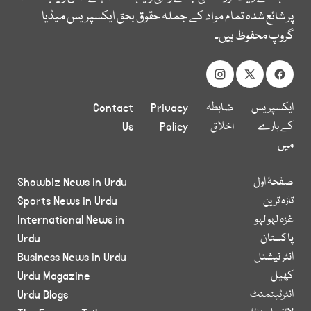
پر شائع شدہ تمام مواد کے جملہ حقوق بحق ایکسپریس میڈیا
گروپ محفوظ ہیں۔
ایکسپریس
ضابطہ
Privacy
Contact
کے بارے
اخلاق
Policy
Us
میں
صفحۂ اول
Showbiz News in Urdu
تازہ ترین
Sports News in Urdu
غزہ لہو لہو
International News in
پاکستان
Urdu
انٹر نیشنل
Business News in Urdu
کھیل
Urdu Magazine
انٹرٹینمنٹ
Urdu Blogs