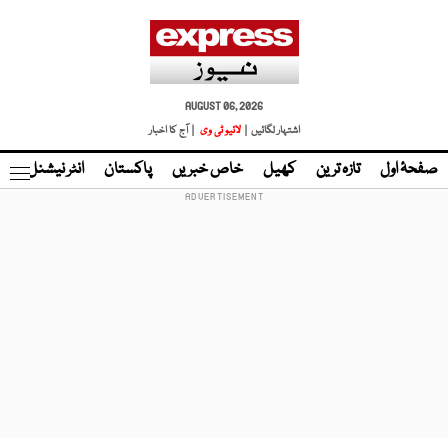
AUGUST 06, 2026
اشتہار لگائیں |
لائیو ٹی وی
| آج کا اخبار
صفحۂ اول
تازہ ترین
کھیل
خاص خبریں
پاکستان
انٹر نیشنل
ٹا