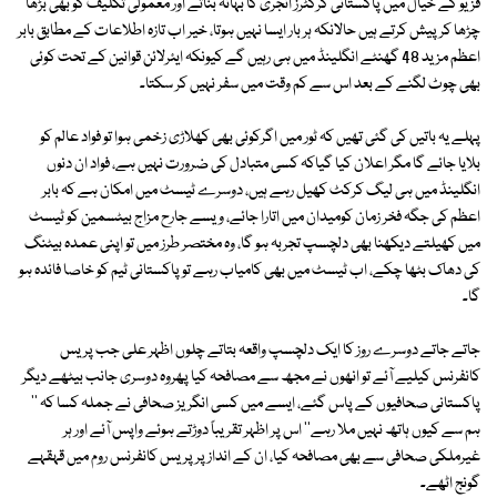
فزیو کے خیال میں پاکستانی کرکٹرز انجری کا بہانہ بناتے اور معمولی تکلیف کو بھی بڑھا
چڑھا کرپیش کرتے ہیں حالانکہ ہر بار ایسا نہیں ہوتا، خیر اب تازہ اطلاعات کے مطابق بابر
اعظم مزید 48 گھنٹے انگلینڈ میں ہی رہیں گے کیونکہ ایئرلائن قوانین کے تحت کوئی
بھی چوٹ لگنے کے بعد اس سے کم وقت میں سفر نہیں کر سکتا۔
پہلے یہ باتیں کی گئی تھیں کہ ٹور میں اگرکوئی بھی کھلاڑی زخمی ہوا تو فواد عالم کو
بلایا جائے گا مگر اعلان کیا گیاکہ کسی متبادل کی ضرورت نہیں ہے، فواد ان دنوں
انگلینڈ میں ہی لیگ کرکٹ کھیل رہے ہیں، دوسرے ٹیسٹ میں امکان ہے کہ بابر
اعظم کی جگہ فخر زمان کومیدان میں اتارا جائے، ویسے جارح مزاج بیٹسمین کو ٹیسٹ
میں کھیلتے دیکھنا بھی دلچسپ تجربہ ہو گا، وہ مختصر طرز میں تو اپنی عمدہ بیٹنگ
کی دھاک بٹھا چکے، اب ٹیسٹ میں بھی کامیاب رہے تو پاکستانی ٹیم کو خاصا فائدہ ہو
گا۔
جاتے جاتے دوسرے روز کا ایک دلچسپ واقعہ بتاتے چلوں اظہر علی جب پریس
کانفرنس کیلیے آئے تو انھوں نے مجھ سے مصافحہ کیا پھروہ دوسری جانب بیٹھے دیگر
پاکستانی صحافیوں کے پاس گئے، ایسے میں کسی انگریز صحافی نے جملہ کسا کہ ''
ہم سے کیوں ہاتھ نہیں ملا رہے'' اس پر اظہر تقریباً دوڑتے ہوئے واپس آئے اور ہر
غیرملکی صحافی سے بھی مصافحہ کیا، ان کے انداز پر پریس کانفرنس روم میں قہقہے
گونج اٹھے۔