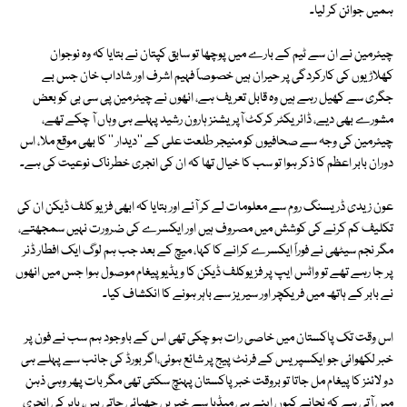
ہمیں جوائن کر لیا۔
چیئرمین نے ان سے ٹیم کے بارے میں پوچھا تو سابق کپتان نے بتایا کہ وہ نوجوان
کھلاڑیوں کی کارکردگی پر حیران ہیں خصوصاً فہیم اشرف اور شاداب خان جس بے
جگری سے کھیل رہے ہیں وہ قابل تعریف ہے، انھوں نے چیئرمین پی سی بی کو بعض
مشورے بھی دیے، ڈائریکٹر کرکٹ آپریشنز ہارون رشید پہلے ہی وہاں آ چکے تھے،
چیئرمین کی وجہ سے صحافیوں کو منیجر طلعت علی کے ''دیدار '' کا بھی موقع ملا، اس
دوران بابر اعظم کا ذکر ہوا تو سب کا خیال تھا کہ ان کی انجری خطرناک نوعیت کی ہے۔
عون زیدی ڈریسنگ روم سے معلومات لے کر آئے اور بتایا کہ ابھی فزیو کلف ڈیکن ان کی
تکلیف کم کرنے کی کوشش میں مصروف ہیں اور ایکسرے کی ضرورت نہیں سمجھتے،
مگر نجم سیٹھی نے فوراً ایکسرے کرانے کا کہا، میچ کے بعد جب ہم لوگ ایک افطار ڈنر
پر جا رہے تھے تو واٹس ایپ پر فزیوکلف ڈیکن کا ویڈیو پیغام موصول ہوا جس میں انھوں
نے بابر کے ہاتھ میں فریکچر اور سیریز سے باہر ہونے کا انکشاف کیا۔
اس وقت تک پاکستان میں خاصی رات ہو چکی تھی اس کے باوجود ہم سب نے فون پر
خبر لکھوائی جو ایکسپریس کے فرنٹ پیج پر شائع ہوئی،اگر بورڈ کی جانب سے پہلے ہی
دو لائنز کا پیغام مل جاتا تو بروقت خبر پاکستان پہنچ سکتی تھی مگر بات پھر وہی ذہن
میں آتی ہے کہ نجانے کیوں اپنے ہی میڈیا سے خبریں چھپائی جاتی ہیں، بابر کی انجری