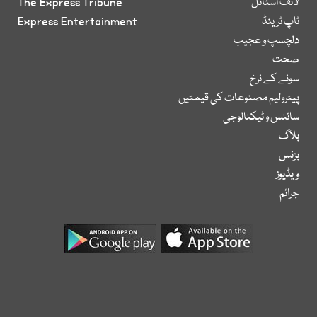
لائف اسٹائل
The Express Tribune
ٹاپ ٹرینڈ
Express Entertainment
دلچسپ و عجیب
صحت
سونے کے نرخ
پیٹرولیم مصنوعات کی قیمتیں
سائنس و ٹیکنالوجی
بلاگ
بزنس
ویڈیوز
جرائم