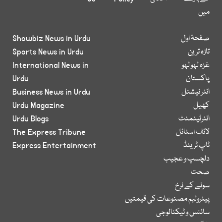
میں
صفحۂ اول
Showbiz News in Urdu
تازہ ترین
Sports News in Urdu
غزہ لہو لہو
International News in
پاکستان
Urdu
انٹر نیشنل
Business News in Urdu
کھیل
Urdu Magazine
انٹرٹینمنٹ
Urdu Blogs
لائف اسٹائل
The Express Tribune
ٹاپ ٹرینڈ
Express Entertainment
دلچسپ و عجیب
صحت
سونے کے نرخ
پیٹرولیم مصنوعات کی قیمتیں
سائنس و ٹیکنالوجی