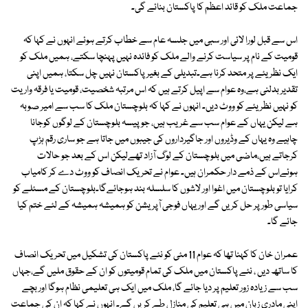
جماعت ملک کو قائد اعظم کا پاکستان بنائے گی۔
اس سے قبل لورا لائی اور سبی میں جلسہ عام سے خطاب کرتے ہوئے انہوں نے کہا کہ
قومیت کے نام پر سیاست کرنے والے ملک کو فائدہ نہیں پہنچا سکتے، ہمیں ملک کو
ایک نظریئے پر متحد کرنا ہے۔تبدیلی کے بغیر پاکستان نہیں چل سکتا، ہمیں اپنی
تقدیر بدلنی ہے،وہ عوام سے اپیل کرتے ہیں کہ اس مرتبہ شخصیت، قومیت یا فرقہ واریت
کو نہیں نظریئے کو ووٹ دیں۔ انہوں نے کہا کہ بلوچستان ملک کا سب سے امیر صوبہ
ہے لیکن یہاں کے عوام سب سے غریب ہیں، جو پیسہ بلوچستان کے لوگوں کوجانا
چاہیے وہ یہاں کے وڈیروں اور جاگیرداروں کی جیبوں میں جاتا ہے جو ساری رقم ہڑپ
کرجاتے ہیں،ماضی میں بلوچستان کے لوگ آزاد تھےلیکن اس کے بعد جو حالات
ہوئےاس کے ذمے دار حکمران ہیں۔ عوام نے تحریک انصاف کو ووٹ دے کر کامیاب
کرایا تو بلوچستان میں اغوا اور لاشوں کا سلسلہ بند ہوجائےگا۔بلوچستان کے مسئلے کو
سیاسی طور پر حل کریں گے اور یہاں فوجی آپریشن کو ہمیشہ ہمیشہ کے لئے ختم کیا
جائے گا۔
عمران خان کا کہنا تھا کہ عوام 11 مئی کو نئے پاکستان کی تشکیل میں تحریک انصاف
کا ساتھ دیں ، نئے پاکستان میں ملک کی تمام قومیتوں کو ان کے حقوق ملیں گے،جہاں
سب سے زیادہ زور تعلیم پر دیا جائے گا، ملک میں ایک ہی تعلیمی نظام ہوگا اور بچے
اپنی مادری زبان میں ہی تعلیم کی منازل طے کریں گے۔ انہوں نے کہا کہ ان کی جماعت