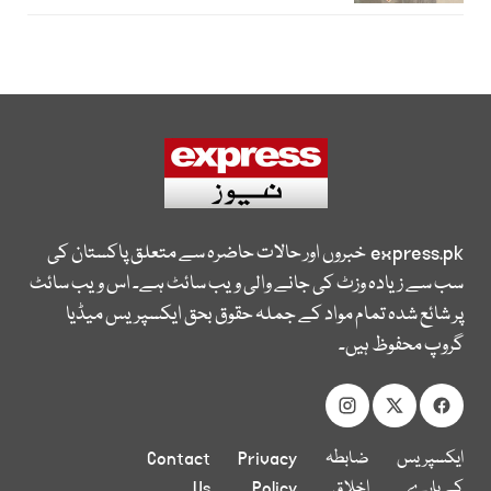
express.pk
خبروں اور حالات حاضرہ سے متعلق پاکستان کی
سب سے زیادہ وزٹ کی جانے والی ویب سائٹ ہے۔ اس ویب سائٹ
پر شائع شدہ تمام مواد کے جملہ حقوق بحق ایکسپریس میڈیا
گروپ محفوظ ہیں۔
ایکسپریس
ضابطہ
Privacy
Contact
کے بارے
اخلاق
Policy
Us