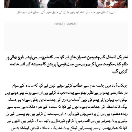
نئے پاکستان میں ملک کی تمام قومیتوں کو ان کے حقوق ملیں گے، عمران خان. فوٹو: فائل
تحریک انصاف کے چئیرمین عمران خان نے کہا ہے کہ بلوچ نے ہی اپنے بلوچ بھائی پر
ظلم کیا ، حکومت میں آکر صوبے میں جاری فوجی آپریشن کا ہمیشہ کے لئے خاتمہ
کردیں گے۔
جیکب آباد میں جلسہ عام سے خطاب کرتے ہوئے انہوں نے کہا کہ سندھ کے عوام
ذوالفقار علی بھٹو اور بے نظیر بھٹو سے بہت محبت کرتے ہیں اور اسے ووٹ بھی دیتے ہیں
لیکن اب پیپلز پارٹی بھٹو کی نہیں آصف زرداری کی جماعت بن چکی ہے نہ ہی مسلم
لیگ قائد اعظم کی جماعت ہے۔ انہوں نے کہا کہ سندھ کے عوام ملک میں سب سے
زیادہ مظلوم ہیں اور ان پر ظلم یہاں کے وڈیرے اور سیاستدان کرتے ہیں جو پیسوں کے بل
بوتے پر ووٹ بٹورتے ہیں اور اقتدار میں آکر قوم کے مال پر ہاتھ صاف کرتے ہیں، انہوں نے
کہا کہ عوام بھلے ان سے پیسے لیں لیکن ووٹ تحریک انصاف کو دیں کیونکہ یہ ہی