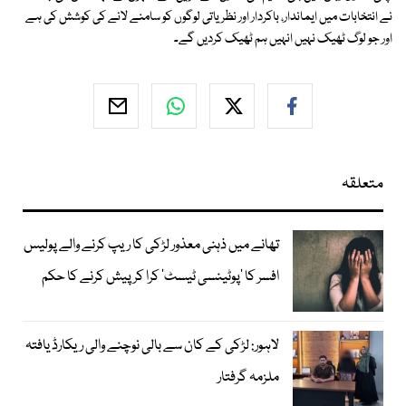
نے انتخابات میں ایماندار، باکردار اور نظریاتی لوگوں کو سامنے لانے کی کوشش کی ہے
اور جو لوگ ٹھیک نہیں انہیں ہم ٹھیک کردیں گے۔
متعلقہ
تھانے میں ذہنی معذور لڑکی کا ریپ کرنے والے پولیس
افسر کا ’پوٹینسی ٹیسٹ‘ کرا کر پیش کرنے کا حکم
لاہور: لڑکی کے کان سے بالی نوچنے والی ریکارڈ یافتہ
ملزمہ گرفتار