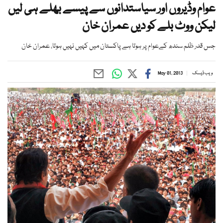
عوام وڈیروں اور سیاستدانوں سے پیسے بھلے ہی لیں
لیکن ووٹ بلے کو دیں عمران خان
جس قدر ظلم سندھ کےعوام پر ہوتا ہے پاکستان میں کہیں نہیں ہوتا، عمران خان
ویب ڈیسک
May 01, 2013