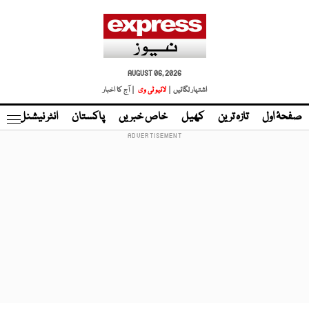
AUGUST 06, 2026
اشتہار لگائیں |
لائیو ٹی وی
| آج کا اخبار
صفحۂ اول
تازہ ترین
کھیل
خاص خبریں
پاکستان
انٹر نیشنل
ٹا