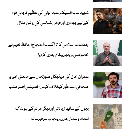
شہید سب انسپکٹر عبد الولی کی عظیم قربانی قوم
کے لیے بہادری اور فرض شناسی کی روشن مثال
جماعت اسلامی کا 7 اگست احتجاج؛ حافظ نعیم نے
خصوصی ویڈیو پیغام جاری کردیا
عمران خان کی میڈیکل صورتحال سے متعلق خبر پر
صحافی اسد طور کیخلاف کیس: تفتیشی افسر طلب
بچوں کے ساتھ زیادتی اور دیگر جرائم کے ہولناک
اعداد و شمار جاری، پنجاب سرفہرست