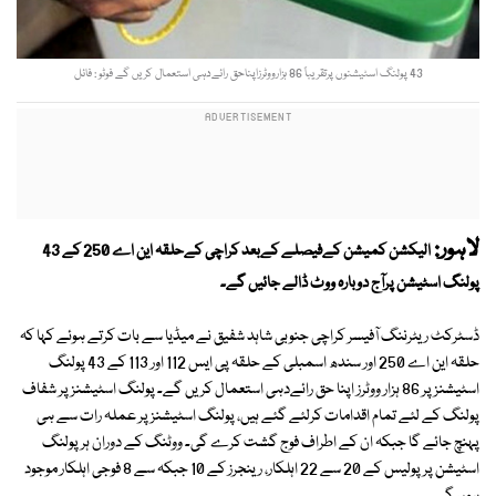
43 پولنگ اسٹیشنوں پرتقریباً 86 ہزارووٹرزاپناحق رائےدہی استعمال کریں گے فوٹو : فائل
لاہور:
الیکشن کمیشن کےفیصلے کےبعد کراچی کےحلقہ این اے 250 کے 43
پولنگ اسٹیشن پرآج دوبارہ ووٹ ڈالے جائیں گے۔
ڈسٹرکٹ ریٹرننگ آفیسر کراچی جنوبی شاہد شفیق نے میڈیا سے بات کرتے ہوئے کہا کہ
حلقہ این اے 250 اور سندھ اسمبلی کے حلقہ پی ایس 112 اور 113 کے 43 پولنگ
اسٹیشنز پر 86 ہزار ووٹرز اپنا حق رائےدہی استعمال کریں گے۔ پولنگ اسٹیشنز پر شفاف
پولنگ کے لئے تمام اقدامات کرلئے گئے ہیں، پولنگ اسٹیشنز پر عملہ رات سے ہی
پہنچ جائے گا جبکہ ان کے اطراف فوج گشت کرے گی۔ ووٹنگ کے دوران ہر پولنگ
اسٹیشن پر پولیس کے 20 سے 22 اہلکار، رینجرز کے 10 جبکہ سے 8 فوجی اہلکار موجود