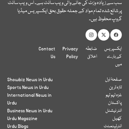
سب سے زیادہ وزٹ کی جانے والی ویب سائٹ ہے۔ اس ویب سائٹ
پر شائع شدہ تمام مواد کے جملہ حقوق بحق ایکسپریس میڈیا
گروپ محفوظ ہیں۔
ایکسپریس
ضابطہ
Privacy
Contact
کے بارے
اخلاق
Policy
Us
میں
صفحۂ اول
Showbiz News in Urdu
تازہ ترین
Sports News in Urdu
غزہ لہو لہو
International News in
پاکستان
Urdu
انٹر نیشنل
Business News in Urdu
کھیل
Urdu Magazine
انٹرٹینمنٹ
Urdu Blogs