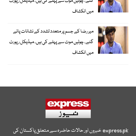
گئے، چوٹیں موت سے پہلے کی ہیں، میڈیکل رپورٹ
میں انکشاف
میر رضا کے جسم پر متعدد تشدد کے نشانات پائے
گئے، چوٹیں موت سے پہلے کی ہیں، میڈیکل رپورٹ
میں انکشاف
express.pk
خبروں اور حالات حاضرہ سے متعلق پاکستان کی