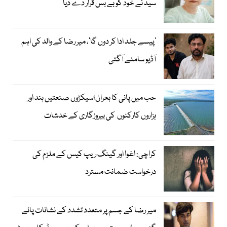
سید نے خود کو بے بس قرار دے دیا
’پیسے جلد ادا کر دوں گا‘، میر رضا کے والد کی اہم
آڈیو سامنے آگئی
حب میں پانی کا بحران؛سیکڑوں صنعتیں بند اور
ہزاروں کارکنوں کی بیروزگاری کے خدشات
کراچی: اغوا اور گینگ ریپ کیس کے ملزم کی
درخواست ضمانت مسترد
میر رضا کے جسم پر متعدد تشدد کے نشانات پائے