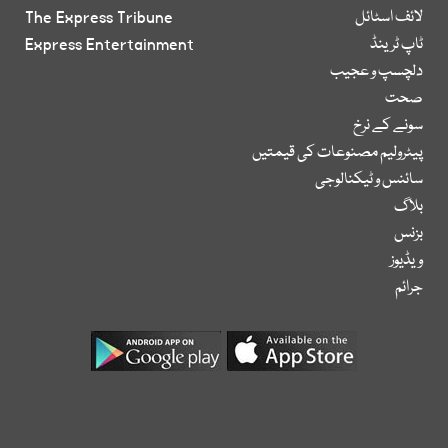
لائف اسٹائل
The Express Tribune
ٹاپ ٹرینڈ
Express Entertainment
دلچسپ و عجیب
صحت
سونے کے نرخ
پیٹرولیم مصنوعات کی قیمتیں
سائنس و ٹیکنالوجی
بلاگ
بزنس
ویڈیوز
جرائم