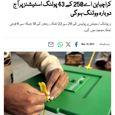
کراچیاین اے250 کے 43 پولنگ اسٹیشنز پر آج
دوبارہ ووٹنگ ہوگی
ہر پولنگ اسٹیشن پر پولیس کے 20 سے 22 اہلکار، رینجرز کے 10 جبکہ سے 8 فوجی
اہلکار موجود ہوں گے۔
ویب ڈیسک
May 19, 2013