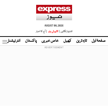
AUGUST 08, 2026
اشتہار لگائیں |
لائیو ٹی وی
| آج کا اخبار
صفحۂ اول
تازہ ترین
کھیل
خاص خبریں
پاکستان
انٹر نیشنل
ٹا