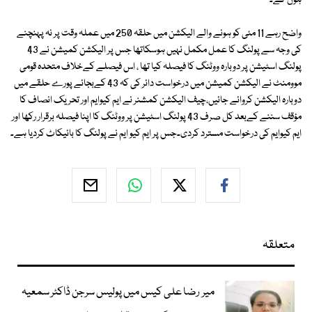
ہوں گے۔
واضح رہے 11 مئی کو ہونے والے الیکشن میں حلقہ 250 میں عملہ وقت پر نہ پہنچنے
کی وجہ سے پولنگ کا عمل مکمل نہیں ہوسکاتھا جس پر الیکشن کمیشن نے 43
پولنگ اسٹیشن پر دوبارہ ووٹنگ کا فیصلہ کیا تھا ، اس فیصلے کےخلاف متحدہ قومی
موومنٹ نے الیکشن کمیشن میں درخواست دائر کی کہ 43 کےبجائے پورے حلقے میں
دوبارہ الیکشن کروائے جائیں،چیف الیکشن کمشنر نے ایم کیوایم اور تحریک انصاف کا
مؤقف سننے کےبعد کل صرف 43 پولنگ اسٹیشن پر ووٹنگ کا اپنا فیصلہ برقرار رکھا اور
ایم کیوایم کی درخواست مسترد کردی۔جس پر ایم کیو ایم نے پولنگ کا بائیکاٹ کردیا ہے۔
متعلقہ
میر رضا علی کیس میں پولیس سرجن ڈاکٹر سمعیہ