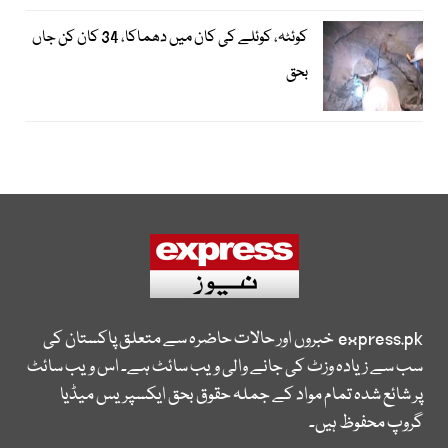
کوئٹہ، کوئلے کی کان میں دھماکا، 34 کان کن جاں
بحق
express.pk
خبروں اور حالات حاضرہ سے متعلق پاکستان کی
سب سے زیادہ وزٹ کی جانے والی ویب سائٹ ہے۔ اس ویب سائٹ
پر شائع شدہ تمام مواد کے جملہ حقوق بحق ایکسپریس میڈیا
گروپ محفوظ ہیں۔