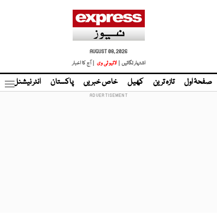
AUGUST 08, 2026
اشتہار لگائیں |
لائیو ٹی وی
| آج کا اخبار
صفحۂ اول
تازہ ترین
کھیل
خاص خبریں
پاکستان
انٹر نیشنل
ٹا