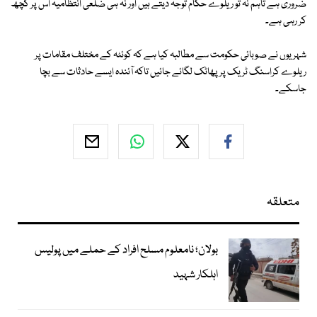
ضروری ہے تاہم نہ تو ریلوے حكام توجہ دیتے ہیں اور نہ ہی ضلعی انتظامیہ اس پر کچھ
کر رہی ہے۔
شہریوں نے صوبائی حکومت سے مطالبہ کیا ہے کہ كوئٹہ كے مختلف مقامات پر
ریلوے كراسنگ ٹریک پر پھاٹک لگائے جائیں تاکہ آئندہ ایسے حادثات سے بچا
جاسکے۔
متعلقہ
بولان؛ نامعلوم مسلح افراد کے حملے میں پولیس
اہلکار شہید