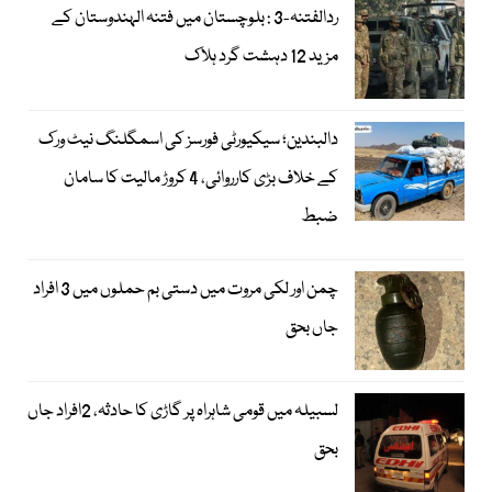
ردالفتنہ-3 : بلوچستان میں فتنہ الہندوستان کے
مزید 12 دہشت گرد ہلاک
دالبندین؛ سیکیورٹی فورسز کی اسمگلنگ نیٹ ورک
کے خلاف بڑی کارروائی، 4 کروڑ مالیت کا سامان
ضبط
چمن اور لکی مروت میں دستی بم حملوں میں 3 افراد
جاں بحق
لسبیلہ میں قومی شاہراہ پر گاڑی کا حادثہ، 2افراد جاں
بحق