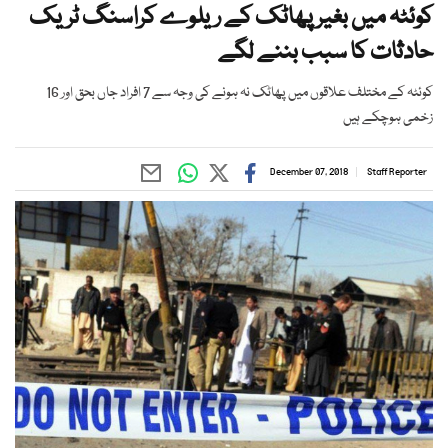
كوئٹہ میں بغیر پھاٹک كے ریلوے كراسنگ ٹریک
حادثات كا سبب بننے لگے
کوئٹہ كے مختلف علاقوں میں پھاٹک نہ ہونے كی وجہ سے 7 افراد جاں بحق اور 16
زخمی ہوچکے ہیں
December 07, 2018
Staff Reporter