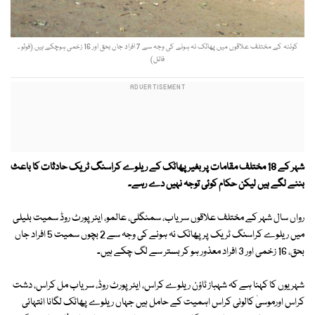
کوئٹہ كے مختلف علاقوں میں پھاٹک نہ ہونے كی وجہ سے 7 افراد جاں بحق اور 16 زخمی ہوچکے ہیں (فوٹو ۔
فائل)
شہر كے 18 مختلف مقامات پر بغیر پھاٹک كے ریلوے كراسنگ ٹریک حادثات كا باعث
بننے لگے ہیں لیکن حکام کوئی توجہ نہیں دے رہے۔
رواں سال شہر كے مختلف علاقوں سریاب، سمنگلی، عالمو، ایئر پورٹ روڈ سمیت بلیلی
میں ریلوے كراسنگ ٹریک پر پھاٹک نہ ہونے كی وجہ سے 2 بچوں سمیت 5 افراد جاں
بحق، 16 زخمی اور 3 افراد معذور ہو كر بستر سے لگ چکے ہیں۔
شہریوں کا کہنا ہے کہ شہباز ٹاؤن ریلوے كراس، ایئر پورٹ روڈ، سریاب مل كراس، دشت
كراس اورموسیٰ كالونی كراس اہمیت كے حامل ہیں جہاں ریلوے پھاٹک لگانا انتہائی