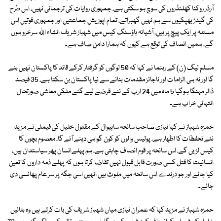
آرڈر روکنا کھلنڈروں کی سوچ ہو سکتی ہے، جمہوری روایات کی ترجمانی نہیں، اس طرح
کی گیدڑ بھپکیوں سے ہم نہیں گھبراتے، تمام اپوزیش جماعتیں اور جمہوری قوتیں اس
مسئلہ پر ایک پیچ پر ہیں، آشیانہ ہاؤسنگ کیس میں شہباز شریف انشاء اللہ سرخرو ہوں
گے، ہمیں انصاف کی توقع ہے کیوں کہ ہمارا دامن صاف ہے۔
مسلم لیگ (ن) کے رہنما نے کہا کہ 50 لوگوں کو گرفتار کرکے قائد کا پاکستان نہیں بنے
گا اور نہ ہی الزامات اور ناجائز مقدمات بنانے سے نیا پاکستان بن سکتا ہے، 35 فیصد
ڈالر مہنگا ہوگیا 5 ماہ میں 24 ارب کے نئے قرضے لیے گئے ملکی معاشی صورتحال
انتہائی خراب ہے۔
حمزہ شہباز نے کہا نیازی صاحب سانحہ ساہیوال کے مقتول خلیل کی فیملی نے مزید
نئے تحفظات کا اظہار ہے، پولیس والوں کو کون گواہی دینے آئے گا، معصوم بچوں کا
کیس لڑیں گے، اس سانحہ پر قوم انصاف چاہتی ہے، ہم پہلےانسان پھر سیاستدان ہیں،
انسانیت کا قتل کسی صورت قابل قبول نہیں تقاضا کرتا ہوں کہ پہلے ذمہ داروں کا تعین
کیا جائے اور جو درندے اس سانحہ میں ملوث ہیں انہیں اسی جگہ پر سر عام پھانسی دی
جائے۔
حمزہ شہباز نے مزید کہا کہ عمران نیازی میاں شہباز شریف کی بات کرتے ہیں وہ بتائیں