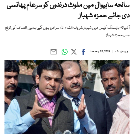
سانحہ ساہیوال میں ملوث درندوں کو سرعام پھانسی
دی جائے حمزہ شہباز
آشیانہ ہاؤسنگ کیس میں شہباز شریف انشاء اللہ سرخرو ہوں گے ہمیں انصاف کی توقع
ہے، حمزہ شہباز
ویب ڈیسک
January 29, 2019