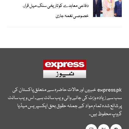
دفاعی معاہدے کو تاریخی سنگ میل قرار،
خصوصی نغمہ جاری
express.pk
خبروں اور حالات حاضرہ سے متعلق پاکستان کی
سب سے زیادہ وزٹ کی جانے والی ویب سائٹ ہے۔ اس ویب سائٹ
پر شائع شدہ تمام مواد کے جملہ حقوق بحق ایکسپریس میڈیا
گروپ محفوظ ہیں۔