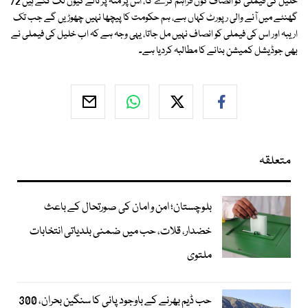
خلیل کی فیملی کو انصاف کون فراہم کرے گا، اس پر منہ پر تالے کیوں لگ گئے ہیں 72
گھنٹے میں آنے والی رپورٹ کہاں ہے، ہم حکومت کا پیچھا نہیں چھوڑیں گے جب تک
اریبہ اور اس کی فیملی کو انصاف نہیں مل جاتا، یہی وجہ ہے کہ اب خلیل کی فیملی نے
بھی جوڈیشل کمیشن بنانے کا مطالبہ کردیا ہے۔
متعلقہ
بلوچستان؛ امن و امان کی صورتحال کے باعث
خضدار، قلات، حب میں ضمنی بلدیاتی انتخابات
ملتوی
حب ڈیم بھرنے کے باوجود پانی کا سنگین بحران، 300