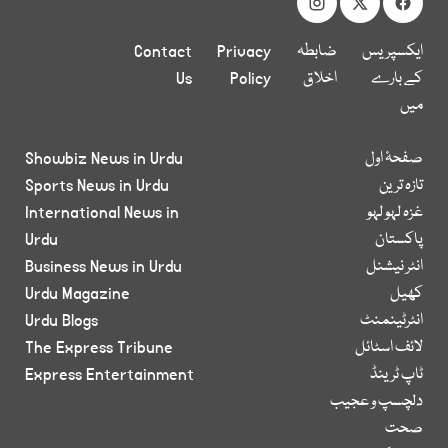
ایکسپریس
ضابطہ
Privacy
Contact
کے بارے
اخلاق
Policy
Us
میں
صفحۂ اول
Showbiz News in Urdu
تازہ ترین
Sports News in Urdu
غزہ لہو لہو
International News in
پاکستان
Urdu
انٹر نیشنل
Business News in Urdu
کھیل
Urdu Magazine
انٹرٹینمنٹ
Urdu Blogs
لائف اسٹائل
The Express Tribune
ٹاپ ٹرینڈ
Express Entertainment
دلچسپ و عجیب
صحت