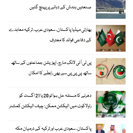
صنعتیں بندش کے دہانے پر پہنچ گئیں
بھارتی میڈیا پاکستان، سعودی عرب، ترکیہ معاہدے
کے دفاعی فوائد کا معترف
پی ٹی آئی لانگ مارچ، اپوزیشن جماعتوں کے ساتھ
ساتھ پی پی پی سے بھی رابطے کا امکان
دھرنے کا مسئلہ حل ہوا تو 20 یا 21 اگست کو
راولاکوٹ میں الیکشن ممکن: چیف الیکشن کمشنر
پاکستان، سعودی عرب اور ترکیہ کے درمیان مکہ