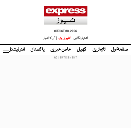
AUGUST 08, 2026
اشتہار لگائیں |
لائیو ٹی وی
| آج کا اخبار
صفحۂ اول
تازہ ترین
کھیل
خاص خبریں
پاکستان
انٹر نیشنل
ٹا