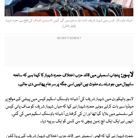
آشیانہ ہاؤسنگ کیس میں شہباز شریف انشاء اللہ سرخرو ہوں گے کیوں کہ ہمیں انصاف کی توقع ہے، حمزہ شہباز
(فوٹو : فائل)
لاہور:
پنجاب اسمبلی میں قائد حزب اختلاف حمزہ شہباز کا کہنا ہے کہ سانحہ
ساہیوال میں جو درندے ملوث ہیں انہیں اسی جگہ پر سر عام پھانسی دی جائے۔
لاہور ہائیکورٹ میں شہباز شریف کی آشیانہ ہاؤسنگ اسکیم کیس میں پیشی کے موقع پر
میڈیا سے بات کرتے ہوئے حمزہ شہباز نے کہا کہ میاں شہباز شریف کو صاف پانی کیس
کے سلسلے میں بلایا گیا تھا اور ان کی گرفتاری آشیانہ ہاؤسنگ اسکیم میں کی گئی،
انہوں نے ایک ایک انچ زمین بیچی نہ ہی کسی کو ایک روپیہ دیا۔
حمزہ شہباز نے کہا کہ قومی اسمبلی میں قائد حزب اختلاف شہباز شریف کے پروڈکشن