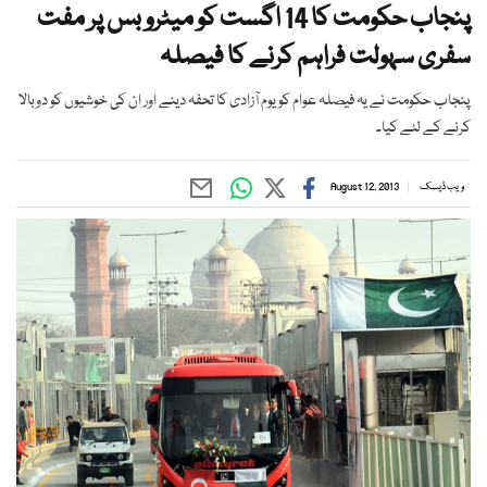
پنجاب حکومت کا 14 اگست کو میٹرو بس پر مفت
سفری سہولت فراہم کرنے کا فیصلہ
پنجاب حکومت نے یہ فیصلہ عوام کو یوم آزادی کا تحفہ دینے اور ان کی خوشیوں کو دوبالا
کرنے کے لئے کیا۔
ویب ڈیسک
August 12, 2013