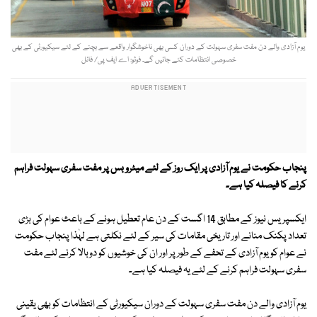
یوم آزادی والے دن مفت سفری سہولت کے دوران کسی بھی ناخوشگوار واقعے سے بچنے کے لئے سیکیورٹی کے بھی
خصوصی انتظامات کئے جائیں گے۔ فوٹو: اے ایف پی/ فائل
پنجاب حکومت نے یوم آزادی پر ایک روز کے لئے میٹرو بس پر مفت سفری سہولت فراہم
کرنے کا فیصلہ کیا ہے۔
ایکسپریس نیوز کے مطابق 14 اگست کے دن عام تعطیل ہونے کے باعث عوام کی بڑی
تعداد پکنک منانے اور تاریخی مقامات کی سیر کے لئے نکلتی ہے لہٰذا پنجاب حکومت
نے عوام کو یوم آزادی کے تحفے کے طور پر اور ان کی خوشیوں کو دوبالا کرنے لئے مفت
سفری سہولت فراہم کرنے کے لئے یہ فیصلہ کیا ہے۔
یوم آزادی والے دن مفت سفری سہولت کے دوران سیکیورٹی کے انتظامات کو بھی یقینی