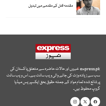
مقدمہ قتل کے مقدمے میں تبدیل
express.pk
خبروں اور حالات حاضرہ سے متعلق پاکستان کی
سب سے زیادہ وزٹ کی جانے والی ویب سائٹ ہے۔ اس ویب سائٹ
پر شائع شدہ تمام مواد کے جملہ حقوق بحق ایکسپریس میڈیا
گروپ محفوظ ہیں۔