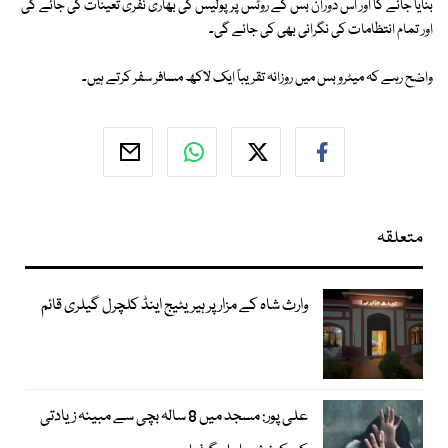
بنایا جائے گا اور اس دوران بس کے روٹس پر پولیس کی بھاری نفری تعینات کی جائے گی
اور تمام انتظامات کی نگرانی بھی کی جائے گی۔
واضح رہے کہ میٹرو بس میں روزانہ تقریباً ایک لاکھ مسافر سفر کرتے ہیں۔
متعلقہ
وارث شاہ کے مزار پر ہیریٹیج اینڈ کلچرل گیلری قائم
علی پور: مسجد میں 8 سالہ بچی سے مبینہ زیادتی