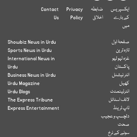
ایکسپریس
ضابطہ
Privacy
Contact
کے بارے
اخلاق
Policy
Us
میں
صفحۂ اول
Showbiz News in Urdu
تازہ ترین
Sports News in Urdu
غزہ لہو لہو
International News in
پاکستان
Urdu
انٹر نیشنل
Business News in Urdu
کھیل
Urdu Magazine
انٹرٹینمنٹ
Urdu Blogs
لائف اسٹائل
The Express Tribune
ٹاپ ٹرینڈ
Express Entertainment
دلچسپ و عجیب
صحت
سونے کے نرخ