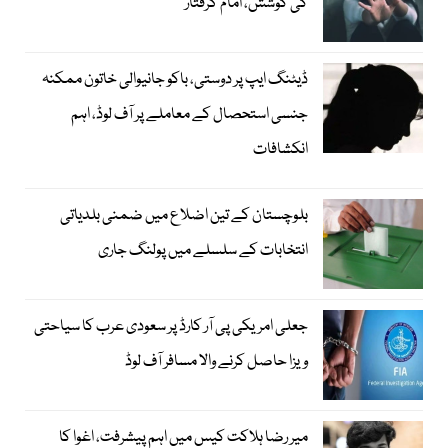
کی کوشش، امام گرفتار
ڈیٹنگ ایپ پر دوستی، باکو جانیوالی خاتون ممکنہ
جنسی استحصال کے معاملے پر آف لوڈ، اہم
انکشافات
بلوچستان کے تین اضلاع میں ضمنی بلدیاتی
انتخابات کے سلسلے میں پولنگ جاری
جعلی امریکی پی آر کارڈ پر سعودی عرب کا سیاحتی
ویزا حاصل کرنے والا مسافر آف لوڈ
میر رضا ہلاکت کیس میں اہم پیشرفت، اغوا کا