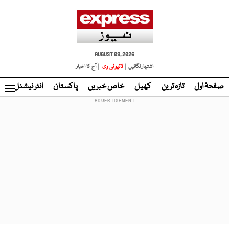
AUGUST 09, 2026
اشتہار لگائیں |
لائیو ٹی وی
| آج کا اخبار
صفحۂ اول
تازہ ترین
کھیل
خاص خبریں
پاکستان
انٹر نیشنل
ٹا