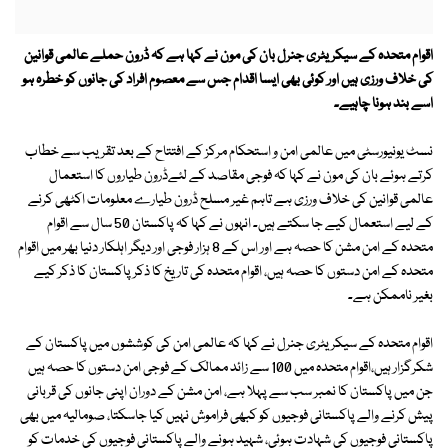
اقوام متحدہ کے سیکر یٹری جنرل بان کی مون نے کہا ہے کہ ڈرون حملے عالمی قوانین
کی خلاف ورزی ہیں اور کوئی بھی ایسا اقدام جس سے معصوم افراد کی جانوں کو خطرہ ہو
اسے بند ہونا چاہیے۔
نسٹ یونیورسٹی میں عالمی امن و استحکام مرکز کے افتتاح کے بعد تقریب سے خطاب
کرتے ہوئے بان کی مون نے کہا کہ فوجی مقاصد کے لئےڈرون طیاروں کا استعمال
عالمی قوانین کی خلاف ورزی ہے تاہم غیر مسلح ڈرون طیارے معلومات اکٹھی کرنے
کے لیے استعمال کیے جا سکتے ہیں۔ انہوں نے کہا کہ پاکستان 50 سال سے اقوام
متحدہ کے امن مشن کا حصہ ہے اور اس کے 8 ہزار فوجی اور دیگر اہلکار دنیا بھر میں اقوام
متحدہ کے امن دستوں کا حصہ ہیں، اقوام متحدہ کی تاریخ کا ذکر پاکستان کا ذکر کیے
بغیر ناممکن ہے۔
اقوام متحدہ کے سیکریٹری جنرل نے کہا کہ عالمی امن کی کوششوں میں پاکستان کے
شکرگزار ہیں،اقوام متحدہ میں 100 سے زائد ممالک کے فوجی امن دستوں کا حصہ ہیں
جن میں پاکستان کا نمبر سب سے پہلا ہے، امن مشن کے دوران اپنی جانوں کی قربانی
پیش کرنے والے پاکستانی فوجیوں کو کبھی فراموش نہیں کیا جاسکتا، صومالیہ میں بھی
پاکستانی فوجیوں کی شہادت ہوئی، شہید ہونے والے پاکستانی فوجیوں کی خدمات کو