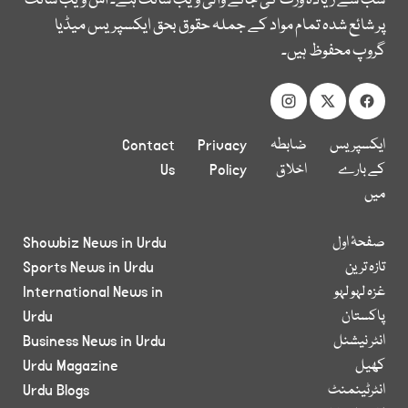
سب سے زیادہ وزٹ کی جانے والی ویب سائٹ ہے۔ اس ویب سائٹ
پر شائع شدہ تمام مواد کے جملہ حقوق بحق ایکسپریس میڈیا
گروپ محفوظ ہیں۔
ایکسپریس
ضابطہ
Privacy
Contact
کے بارے
اخلاق
Policy
Us
میں
صفحۂ اول
Showbiz News in Urdu
تازہ ترین
Sports News in Urdu
غزہ لہو لہو
International News in
پاکستان
Urdu
انٹر نیشنل
Business News in Urdu
کھیل
Urdu Magazine
انٹرٹینمنٹ
Urdu Blogs