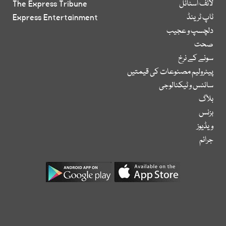
لائف اسٹائل
The Express Tribune
ٹاپ ٹرینڈ
Express Entertainment
دلچسپ و عجیب
صحت
سونے کے نرخ
پیٹرولیم مصنوعات کی قیمتیں
سائنس و ٹیکنالوجی
بلاگ
بزنس
ویڈیوز
جرائم