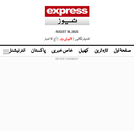
AUGUST 10, 2026
اشتہار لگائیں |
لائیو ٹی وی
| آج کا اخبار
صفحۂ اول
تازہ ترین
کھیل
خاص خبریں
پاکستان
انٹر نیشنل
ٹا