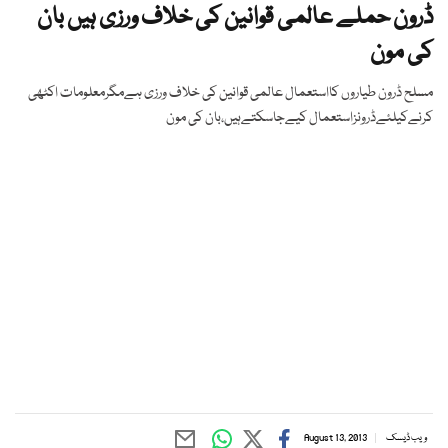
ڈرون حملے عالمی قوانین کی خلاف ورزی ہیں بان
کی مون
مسلح ڈرون طیاروں کااستعمال عالمی قوانین کی خلاف ورزی ہےمگرمعلومات اکٹھی
کرنےکیلئےڈرونزاستعمال کیےجاسکتےہیں،بان کی مون
ویب ڈیسک
August 13, 2013