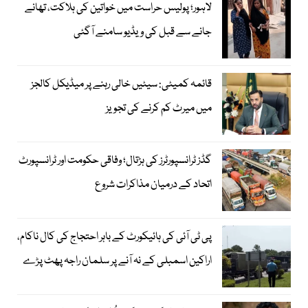
لاہور؛ پولیس حراست میں خواتین کی ہلاکت، تھانے
جانے سے قبل کی ویڈیو سامنے آگئی
قائمہ کمیٹی: سیٹیں خالی رہنے پر میڈیکل کالجز
میں میرٹ کم کرنے کی تجویز
گڈز ٹرانسپورٹرز کی ہڑتال؛ وفاقی حکومت اور ٹرانسپورٹ
اتحاد کے درمیان مذاکرات شروع
پی ٹی آئی کی ہائیکورٹ کے باہر احتجاج کی کال ناکام،
اراکین اسمبلی کے نہ آنے پر سلمان راجہ پھٹ پڑے