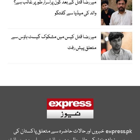
میر رضا قتل کے بعد کون پُراسرار طور پر غائب ہے؟
والد کی میڈیا سے گفتگو
میر رضا قتل کیس میں مشکوک گیسٹ ہاؤس سے
متعلق پیش رفت
express.pk
خبروں اور حالات حاضرہ سے متعلق پاکستان کی