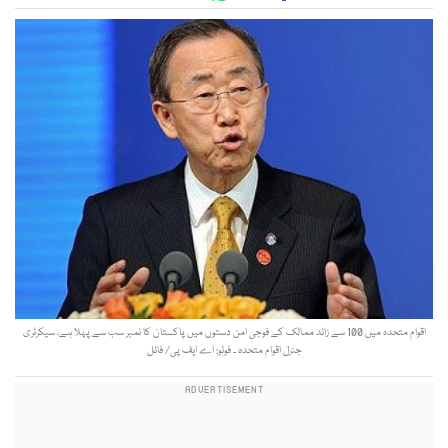
اقوام متحدہ میں 100 سے زائد ممالک کے فوجی امن دستوں میں پاکستان کا نمبر سب سے پہلا ہے، سیکرٹری
جنرل اقوام متحدہ ۔ فوٹو: اے ایف پی/ فائل