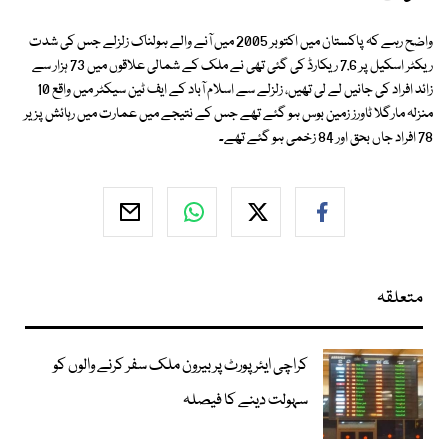
واضح رہے کہ پاکستان میں اکتوبر 2005 میں آنے والے ہولناک زلزلے جس کی شدت
ریکٹر اسکیل پر 7.6 ریکارڈ کی گئی تھی نے ملک کے شمالی علاقوں میں 73 ہزار سے
زائد افراد کی جانیں لے لی تھیں، زلزلے سے اسلام آباد کے ایف ٹین سیکٹر میں واقع 10
منزلہ مارگلا ٹاورز زمین بوس ہو گئے تھے جس کے نتیجے میں عمارت میں رہائش پزیر
78 افراد جاں بحق اور 84 زخمی ہو گئے تھے۔
متعلقہ
کراچی ایئرپورٹ پر بیرون ملک سفر کرنے والوں کو
سہولت دینے کا فیصلہ