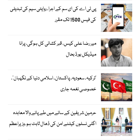
پی ٹی اے کی ای سم کے اجرا، روایتی سیم کی تبدیلی
کی فیس 1500 تک مقرر
میر رضا علی کیس، قبر کشائی کل ہوگی، پرانا
میڈیکل بورڈ بحال
‘ترکیہ، سعودیہ، پاکستان، اسلامی دنیا کے نگہبان’،
خصوصی نغمہ جاری
حرمین شریفین کے سائے میں طے پانے والا معاہدہ
اگلی نسلوں کیلئے امن کی ڈھال ثابت ہو، وزیراعظم