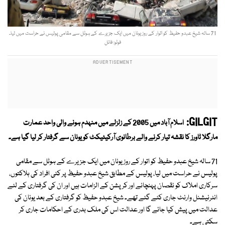
71 سالہ شیخ عبدو حفیظ کو اتوار کے روز یونان میں ایک جزیرے کے ہوٹل سے مقامی پولیس نے حراست میں لیا۔
فوٹو: فائل
GILGIT:
اسلام آباد میں 2005 کے زلزلے میں منہدم ہونے والی واحد عمارت
مارگلا ٹاورز کا نقشہ تیار کرنے والے برطانوی آرکیٹیکٹ کو یونان سے گرفتار کر لیا گیا ہے۔
71 سالہ شیخ عبدو حفیظ کو اتوار کے روز یونان میں ایک جزیرے کے ہوٹل سے مقامی
پولیس نے حراست میں لیا، پولیس کے مطابق شیخ عبدو حفیظ پر کئی افراد کی ہلاکتوں،
سرکاری املاک کو نقصان پہنچانے اور کرپشن کے الزامات ہیں اور ان کی گرفتاری کے لئے
انٹرنیشنل وارنٹ جاری کئے گئے تھے۔ شیخ عبدو حفیظ کو گرفتاری کے بعد یونان کی
عدالت میں پیش کیا جائے گا اور عدالت اس کی ملک بدری کے احکامات جاری کر
سکتی ہے۔