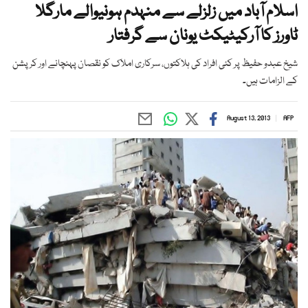
اسلام آباد میں زلزلے سے منہدم ہونیوالے مارگلا
ٹاورز کا آرکیٹیکٹ یونان سے گرفتار
شیخ عبدو حفیظ پر کئی افراد کی ہلاکتوں، سرکاری املاک کو نقصان پہنچانے اور کرپشن
کے الزامات ہیں۔
August 13, 2013
AFP