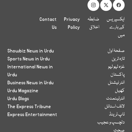
ایکسپریس
ضابطہ
Privacy
Contact
کے بارے
اخلاق
Policy
Us
میں
صفحۂ اول
Showbiz News in Urdu
تازہ ترین
Sports News in Urdu
غزہ لہو لہو
International News in
پاکستان
Urdu
انٹر نیشنل
Business News in Urdu
کھیل
Urdu Magazine
انٹرٹینمنٹ
Urdu Blogs
لائف اسٹائل
The Express Tribune
ٹاپ ٹرینڈ
Express Entertainment
دلچسپ و عجیب
صحت