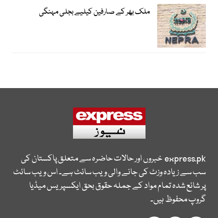
ملک بھر کے صارفین کیلیے بجلی مہنگی
express.pk
خبروں اور حالات حاضرہ سے متعلق پاکستان کی
سب سے زیادہ وزٹ کی جانے والی ویب سائٹ ہے۔ اس ویب سائٹ
پر شائع شدہ تمام مواد کے جملہ حقوق بحق ایکسپریس میڈیا
گروپ محفوظ ہیں۔