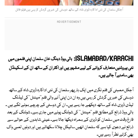
آجکل سلمان کی نئی اداکارہ ڈیزی شاہ کے ساتھ دوستی کی خبریں گردش کر رہی ہیں.فوٹو: فائل
ISLAMABAD/KARACHI:
بالی ووڈ دبنگ خان سلمان اپنی فلموں میں
نئی ہیروئنیں متعارف کروانے کے لیے مشہور ہیں اور اکثر ان کے ساتھ ان کے اسکینڈل
بھی سامنے آ جاتے ہیں۔
آجکل ممبئی کی فلم نگری میں ایک بار پھر سلمان کی نئی اداکارہ ڈیزی شاہ کے ساتھ
دوستی کی خبریں گردش کر رہی ہیں وہ ان دن اپنی آنے والی فلم''مینٹل''کی لیڈنگ
لیڈی ڈیزی شاہ کے ساتھ دیکھے جا رہے ہیں۔ ان کی دوستی کے چرچے ہونے لگے ہیں ۔
بالی ووڈ ذرائع کے مطابق فلم ''مینٹل'' کی شوٹنگ پونے میں جاری ہے۔ شوٹنگ کے بعد
فارغ وقت میں سلمان کو ڈیزی کے ہمراہ دیکھا جاتا ہے۔ عینی شاہدوں کے حوالے سے
ذرائع نے دعوی کیا ہے کہ سلمان انھیں سائیکل چلانا سکھاتے ہیں اور دونوں لمبی واک
بھی کرتے نظر آ رہے ہیں۔