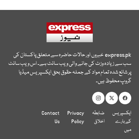
express.pk
خبروں اور حالات حاضرہ سے متعلق پاکستان کی
سب سے زیادہ وزٹ کی جانے والی ویب سائٹ ہے۔ اس ویب سائٹ
پر شائع شدہ تمام مواد کے جملہ حقوق بحق ایکسپریس میڈیا
گروپ محفوظ ہیں۔
ایکسپریس
ضابطہ
Privacy
Contact
کے بارے
اخلاق
Policy
Us
میں