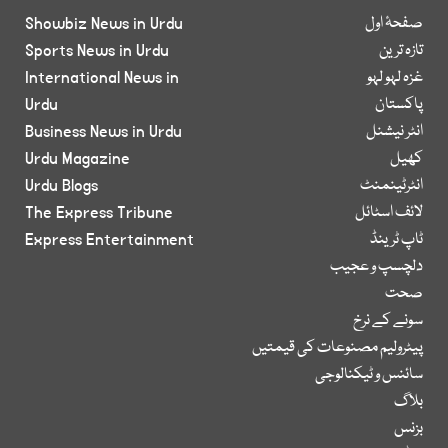
صفحۂ اول
Showbiz News in Urdu
تازہ ترین
Sports News in Urdu
غزہ لہو لہو
International News in
پاکستان
Urdu
انٹر نیشنل
Business News in Urdu
کھیل
Urdu Magazine
انٹرٹینمنٹ
Urdu Blogs
لائف اسٹائل
The Express Tribune
ٹاپ ٹرینڈ
Express Entertainment
دلچسپ و عجیب
صحت
سونے کے نرخ
پیٹرولیم مصنوعات کی قیمتیں
سائنس و ٹیکنالوجی
بلاگ
بزنس