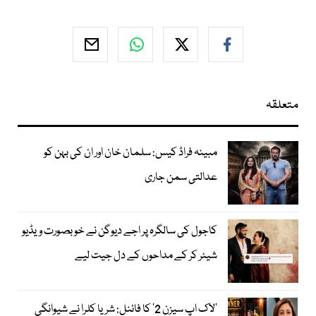
متعلقہ
مبینہ فراڈ کیس: سلمان خان اور ان کی بہن کو
عدالتی سمن جاری
کاجول کی سالگرہ پر اجے دیوگن نے خوبصورت ویڈیو
شیئر کر کے مداحوں کے دل جیت لیے
’لاک اپ سیزن 2‘ کا فائنل: شریا کلرا نے شیوانگی