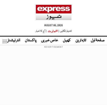
AUGUST 06, 2026
اشتہار لگائیں |
لائیو ٹی وی
| آج کا اخبار
صفحۂ اول
تازہ ترین
کھیل
خاص خبریں
پاکستان
انٹر نیشنل
ٹا