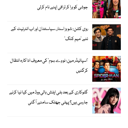
جوشی کو ہرا کر ٹرافی اپنے نام کرلی
روی کشن: شوبز اسٹار، سیاستدان اور اب انٹرنیٹ کے
نئے ’میم کنگ‘
’اسپائیڈر مین: نو وے ہوم‘ کی معروف اداکارہ انتقال
کرگئیں
گلوکاری کے بعد بلی ایلش ہالی ووڈ میں کیا نیا کرنے
جارہی ہیں؟ پہلی جھلک سامنے آگئی