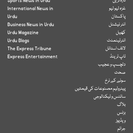
تازہ ترین
Sports News in Urdu
غزہ لہو لہو
International News in
پاکستان
Urdu
انٹر نیشنل
Business News in Urdu
کھیل
Urdu Magazine
انٹرٹینمنٹ
Urdu Blogs
لائف اسٹائل
The Express Tribune
ٹاپ ٹرینڈ
Express Entertainment
دلچسپ و عجیب
صحت
سونے کے نرخ
پیٹرولیم مصنوعات کی قیمتیں
سائنس و ٹیکنالوجی
بلاگ
بزنس
ویڈیوز
جرائم