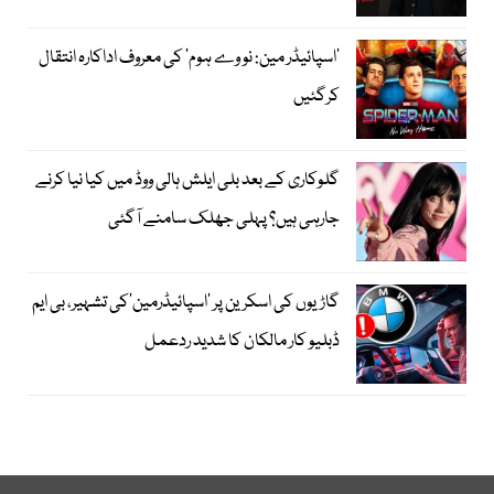
’اسپائیڈر مین: نو وے ہوم‘ کی معروف اداکارہ انتقال
کرگئیں
گلوکاری کے بعد بلی ایلش ہالی ووڈ میں کیا نیا کرنے
جارہی ہیں؟ پہلی جھلک سامنے آگئی
گاڑیوں کی اسکرین پر ’اسپائیڈرمین‘کی تشہیر، بی ایم
ڈبلیو کار مالکان کا شدید ردعمل