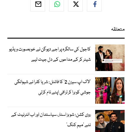
متعلقہ
کاجول کی سالگرہ پر اجے دیوگن نے خوبصورت ویڈیو
شیئر کر کے مداحوں کے دل جیت لیے
’لاک اپ سیزن 2‘ کا فائنل: شریا کلرا نے شیوانگی
جوشی کو ہرا کر ٹرافی اپنے نام کرلی
روی کشن: شوبز اسٹار، سیاستدان اور اب انٹرنیٹ کے
نئے ’میم کنگ‘