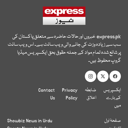
express.pk
خبروں اور حالات حاضرہ سے متعلق پاکستان کی
سب سے زیادہ وزٹ کی جانے والی ویب سائٹ ہے۔ اس ویب سائٹ
پر شائع شدہ تمام مواد کے جملہ حقوق بحق ایکسپریس میڈیا
گروپ محفوظ ہیں۔
ایکسپریس
ضابطہ
Privacy
Contact
کے بارے
اخلاق
Policy
Us
میں
صفحۂ اول
Showbiz News in Urdu