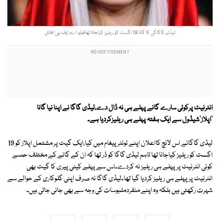
لیڈی گاگاگی کا گانا 19 اگست کو ریلیز کیاجانا تھافوٹو: اے ایف پی/فائل
انٹرنیٹ پرکوئی سارے گانے پہلے ہی نہ ڈال دے،لیڈی گاگا نے اپنا نیا گانا
'اپلاز'شیڈول سے ایک ہفتہ پہلے ہی ریلیزکردیا ہے۔
لیڈی گاگانے اس لانچ کااعلان اپنے ٹوئٹرپیغام میں کیا،ایک گیت پر مشتمل اپلاز کو 19
اگست کو ریلیز کیاجانا تھا تاہم لیڈی گاگا کو ڈر تھا کہ ان کے گانے کے مختلف حصے
کوئی انٹرنیٹ پر پہلے ہی ریلیز نہ کردے۔اس سے پہلے کیٹی پیری کا گیت بھی
انٹرنیٹ پر پہلے ہی ریلیز کردیا گیا تھا۔لیڈی گاگا نہ صرف اپنی گلوکاری کے حوالے سے
شہرت رکھتی ہیں بلکہ وہ اپنے منفردملبوسات کی وجہ سے بھی جانی جاتی ہیں۔