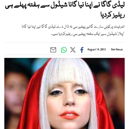
لیڈی گاگا نے اپنا نیا گانا شیڈول سے ہفتہ پہلے ہی
ریلیز کردیا
انٹرنیٹ پرکوئی سارے گانے پہلے ہی نہ ڈال دے،لیڈی گاگا نے اپنا نیا گانا
’اپلاز‘شیڈول سے ایک ہفتہ پہلے ہی ریلیزکردیا ہے۔
August 14, 2013
Net News