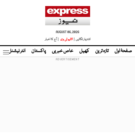
AUGUST 06, 2026
اشتہار لگائیں |
لائیو ٹی وی
| آج کا اخبار
صفحۂ اول
تازہ ترین
کھیل
خاص خبریں
پاکستان
انٹر نیشنل
ٹا