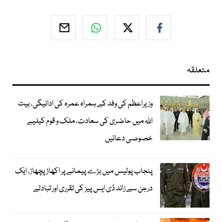
متعلقہ
وزیراعظم کی وفد کے ہمراہ عمرہ کی ادائیگی، بیت
اللہ میں حاضری کی سعادت، ملک و قوم کیلیے
خصوصی دعائیں
پنجاب پولیس میں بڑے پیمانے پر اکھاڑ پچھاڑ، ایک
درجن سے زائد ڈی ایس پیز کی تقرری اور تبادلے