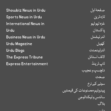
صفحۂ اول
Showbiz News in Urdu
تازہ ترین
Sports News in Urdu
غزہ لہو لہو
International News in
پاکستان
Urdu
انٹر نیشنل
Business News in Urdu
کھیل
Urdu Magazine
انٹرٹینمنٹ
Urdu Blogs
لائف اسٹائل
The Express Tribune
ٹاپ ٹرینڈ
Express Entertainment
دلچسپ و عجیب
صحت
سونے کے نرخ
پیٹرولیم مصنوعات کی قیمتیں
سائنس و ٹیکنالوجی
بلاگ
بزنس