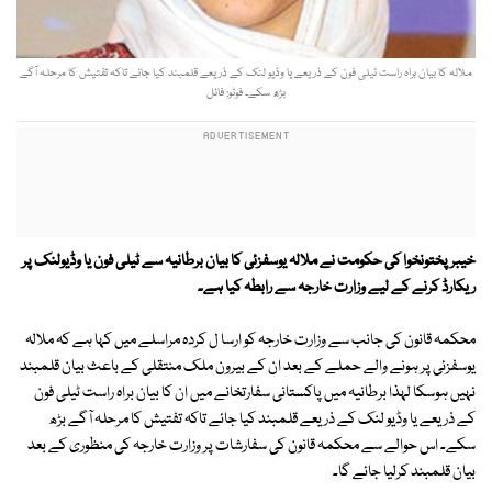
ملالہ کا بیان براہ راست ٹیلی فون کے ذریعے یا وڈیو لنک کے ذریعے قلمبند کیا جائے تاکہ تفتیش کا مرحلہ آگے
بڑھ سکے۔ فوٹو: فائل
خیبرپختونخوا کی حکومت نے ملالہ یوسفزئی کا بیان برطانیہ سے ٹیلی فون یا وڈیولنک پر
ریکارڈ کرنے کے لیے وزارت خارجہ سے رابطہ کیا ہے۔
محکمہ قانون کی جانب سے وزارت خارجہ کو ارسا ل کردہ مراسلے میں کہا ہے کہ ملالہ
یوسفزئی پر ہونے والے حملے کے بعد ان کے بیرون ملک منتقلی کے باعث بیان قلمبند
نہیں ہوسکا لہذا برطانیہ میں پاکستانی سفارتخانے میں ان کا بیان براہ راست ٹیلی فون
کے ذریعے یا وڈیو لنک کے ذریعے قلمبند کیا جائے تاکہ تفتیش کا مرحلہ آگے بڑھ
سکے۔ اس حوالے سے محکمہ قانون کی سفارشات پر وزارت خارجہ کی منظوری کے بعد
بیان قلمبند کرلیا جائے گا۔