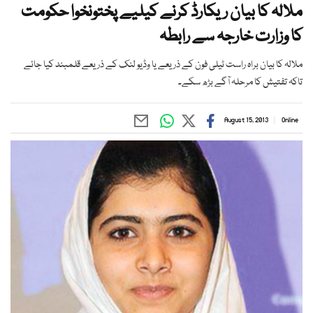
ملالہ کا بیان ریکارڈ کرنے کیلیے پختونخوا حکومت
کا وزارت خارجہ سے رابطہ
ملالہ کا بیان براہ راست ٹیلی فون کے ذریعے یا وڈیو لنک کے ذریعے قلمبند کیا جائے
تاکہ تفتیش کا مرحلہ آگے بڑھ سکے۔
August 15, 2013
Online