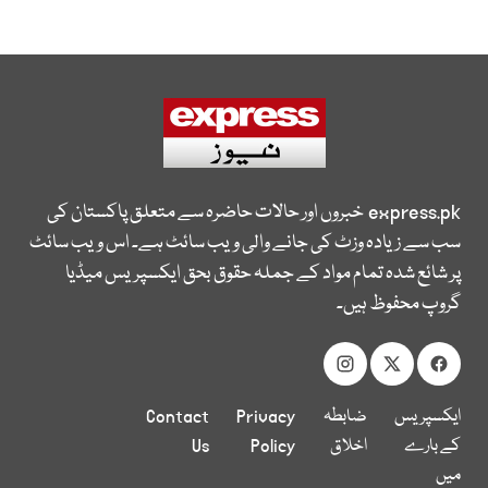
express.pk
خبروں اور حالات حاضرہ سے متعلق پاکستان کی
سب سے زیادہ وزٹ کی جانے والی ویب سائٹ ہے۔ اس ویب سائٹ
پر شائع شدہ تمام مواد کے جملہ حقوق بحق ایکسپریس میڈیا
گروپ محفوظ ہیں۔
ایکسپریس
ضابطہ
Privacy
Contact
کے بارے
اخلاق
Policy
Us
میں