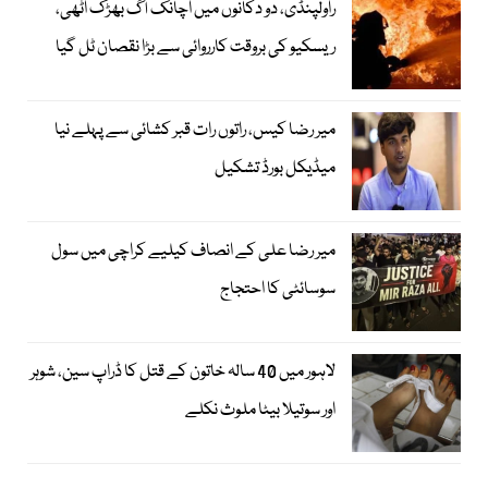
راولپنڈی، دو دکانوں میں اچانک آگ بھڑک اٹھی،
ریسکیو کی بروقت کارروائی سے بڑا نقصان ٹل گیا
میر رضا کیس، راتوں رات قبر کشائی سے پہلے نیا
میڈیکل بورڈ تشکیل
میر رضا علی کے انصاف کیلیے کراچی میں سول
سوسائٹی کا احتجاج
لاہور میں 40 سالہ خاتون کے قتل کا ڈراپ سین، شوہر
اور سوتیلا بیٹا ملوث نکلے