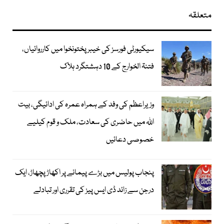
متعلقہ
سیکیورٹی فورسز کی خیبر پختونخوا میں کارروائیاں،
فتنۃ الخوارج کے 10 دہشتگرد ہلاک
وزیراعظم کی وفد کے ہمراہ عمرہ کی ادائیگی، بیت
اللہ میں حاضری کی سعادت، ملک و قوم کیلیے
خصوصی دعائیں
پنجاب پولیس میں بڑے پیمانے پر اکھاڑ پچھاڑ، ایک
درجن سے زائد ڈی ایس پیز کی تقرری اور تبادلے