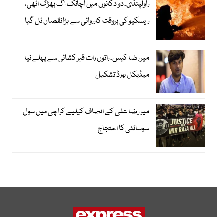
راولپنڈی، دو دکانوں میں اچانک آگ بھڑک اٹھی،
ریسکیو کی بروقت کارروائی سے بڑا نقصان ٹل گیا
میر رضا کیس، راتوں رات قبر کشائی سے پہلے نیا
میڈیکل بورڈ تشکیل
میر رضا علی کے انصاف کیلیے کراچی میں سول
سوسائٹی کا احتجاج