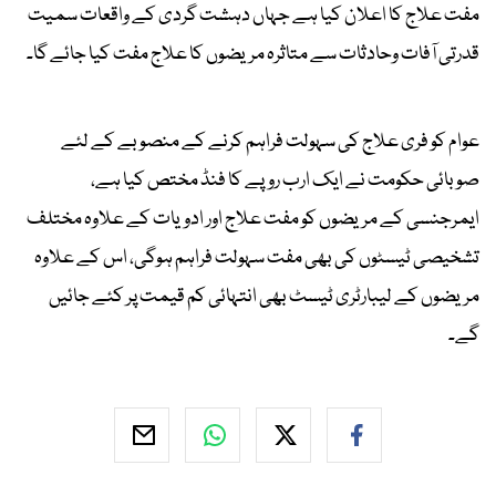
مفت علاج کا اعلان کیا ہے جہاں دہشت گردی کے واقعات سمیت
قدرتی آفات وحادثات سے متاثرہ مریضوں کا علاج مفت کیا جائے گا۔
عوام کو فری علاج کی سہولت فراہم کرنے کے منصوبے کے لئے
صوبائی حکومت نے ایک ارب روپے کا فنڈ مختص کیا ہے،
ایمرجنسی کے مریضوں کو مفت علاج اور ادویات کے علاوہ مختلف
تشخیصی ٹیسٹوں کی بھی مفت سہولت فراہم ہوگی، اس کے علاوہ
مریضوں کے لیبارٹری ٹیسٹ بھی انتہائی کم قیمت پر کئے جائیں
گے۔