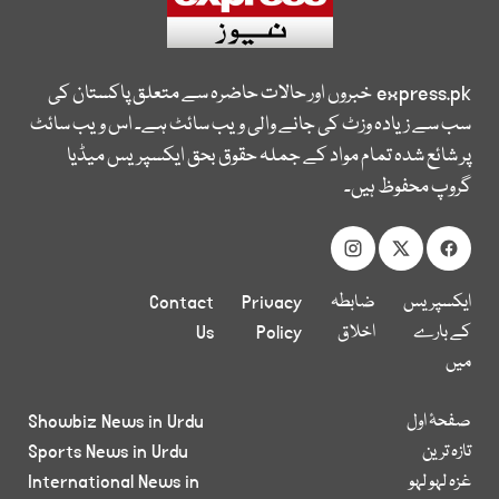
express.pk
خبروں اور حالات حاضرہ سے متعلق پاکستان کی
سب سے زیادہ وزٹ کی جانے والی ویب سائٹ ہے۔ اس ویب سائٹ
پر شائع شدہ تمام مواد کے جملہ حقوق بحق ایکسپریس میڈیا
گروپ محفوظ ہیں۔
ایکسپریس
ضابطہ
Privacy
Contact
کے بارے
اخلاق
Policy
Us
میں
صفحۂ اول
Showbiz News in Urdu
تازہ ترین
Sports News in Urdu
غزہ لہو لہو
International News in