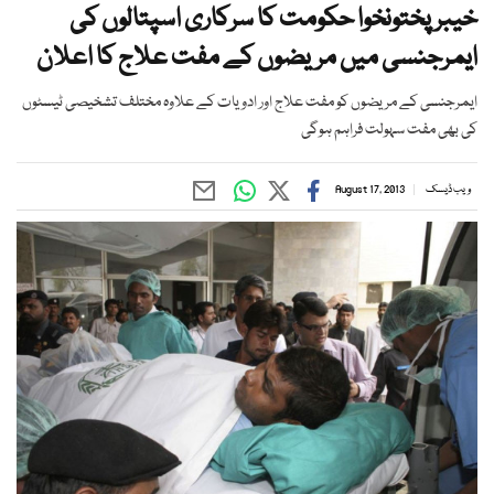
خیبر پختونخوا حکومت کا سرکاری اسپتالوں کی
ایمرجنسی میں مریضوں کے مفت علاج کا اعلان
ایمرجنسی کے مریضوں کو مفت علاج اور ادویات کے علاوہ مختلف تشخیصی ٹیسٹوں
کی بھی مفت سہولت فراہم ہوگی
ویب ڈیسک
August 17, 2013