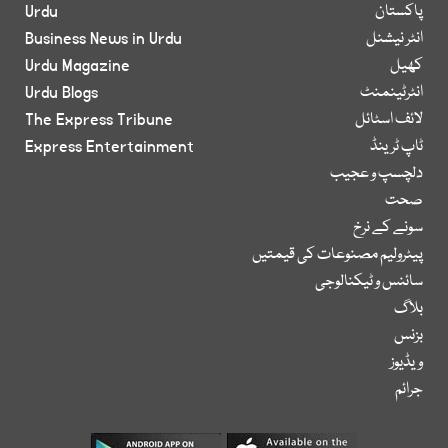
پاکستان
Urdu
انٹر نیشنل
Business News in Urdu
کھیل
Urdu Magazine
انٹرٹینمنٹ
Urdu Blogs
لائف اسٹائل
The Express Tribune
ٹاپ ٹرینڈ
Express Entertainment
دلچسپ و عجیب
صحت
سونے کے نرخ
پیٹرولیم مصنوعات کی قیمتیں
سائنس و ٹیکنالوجی
بلاگ
بزنس
ویڈیوز
جرائم