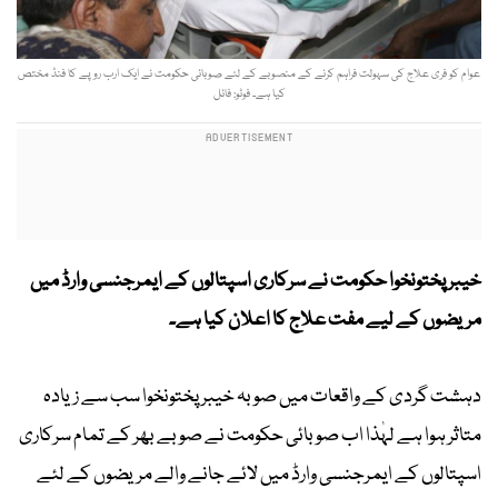
عوام کو فری علاج کی سہولت فراہم کرنے کے منصوبے کے لئے صوبائی حکومت نے ایک ارب روپے کا فنڈ مختص
کیا ہے۔ فوٹو: فائل
خیبر پختونخوا حکومت نے سرکاری اسپتالوں کے ایمرجنسی وارڈ میں
مریضوں کے لیے مفت علاج کا اعلان کیا ہے۔
دہشت گردی کے واقعات میں صوبہ خیبر پختونخوا سب سے زیادہ
متاثر ہوا ہے لہٰذا اب صوبائی حکومت نے صوبے بھر کے تمام سرکاری
اسپتالوں کے ایمرجنسی وارڈ میں لائے جانے والے مریضوں کے لئے