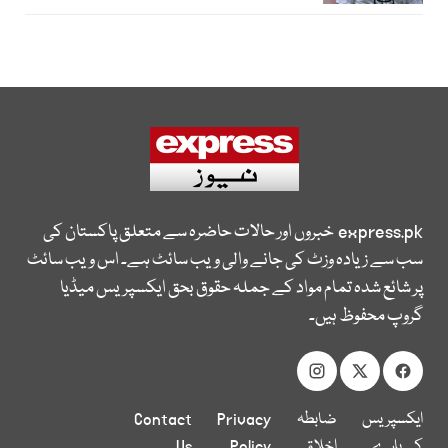
express.pk
خبروں اور حالات حاضرہ سے متعلق پاکستان کی
سب سے زیادہ وزٹ کی جانے والی ویب سائٹ ہے۔ اس ویب سائٹ
پر شائع شدہ تمام مواد کے جملہ حقوق بحق ایکسپریس میڈیا
گروپ محفوظ ہیں۔
ایکسپریس
ضابطہ
Privacy
Contact
کے بارے
اخلاق
Policy
Us