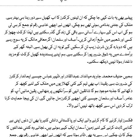
پہلے بھی یہ بات کہی جا چکی کہ ان تینوں کرکٹرز کا اب کھیل سے دور رہنا ہی بہتر ہے،
ملک کی جتنی بدنامی ہونی تھی ہو چکی، انھوں نے اچھی خاصی رقم تو جمع کر ہی لی
ہو گی اب اس کے سہارے آسانی سے باقی کی زندگی گذر سکتے ہیں لہٰذا کرکٹ چھوڑ کر
کسی اور شعبے میں طبع آزمائی کریں۔ آصف اور سلمان اگر معافی مانگ کر یہ سوچ رہے
ہیں کہ دوبارہ گرین شرٹ زیب تن کر سکیں گے تو یہ ان کی بھول ہے، البتہ گھر کے
برآمدے میں یہ شوق ضرور پورا کر سکتے ہے، ہم اپنے پسندیدہ کھیل کرکٹ کو مزید
داغدار ہوتا نہیں دیکھ سکتے۔
ہمیں حنیف محمد، جاوید میانداد، عبدالقادر اور ظہیر عباس جیسے ایماندار کرکٹرز
کی ضرورت ہے، یقینا ً اب بھی ٹیم کے کئی کھلاڑیوں میں ملک کے لئے کچھ کر
دکھانے کا جذبہ موجود ہو گا شائقین انہی کو سرآنکھوں پر بٹھائیں، یقین مانیں آپ کو
عامر ، آصف اور سلمان جیسے کئی اچھے کرکٹرز مل جائیں گے، ان کی بیجا حمایت کرنا
ترک کر دیں اس سے کچھ ہاتھ نہیں آنے والا۔
فکسرز تیار کرنے کا کام کرنے والے ایک اور پاکستانی دانش کنیریا بھی ان دنوں اپنی بے
گناہی ثابت کرنے کے لئے زمین آسمان ایک کیے ہوئے ہیں۔ نجانے وہ کتنی عدالتوں کا
چکر کاٹ چکے، اس سے یہ بھی ظاہر ہوتا ہے کہ انھوں نے اچھی خاصی رقم بھی جمع