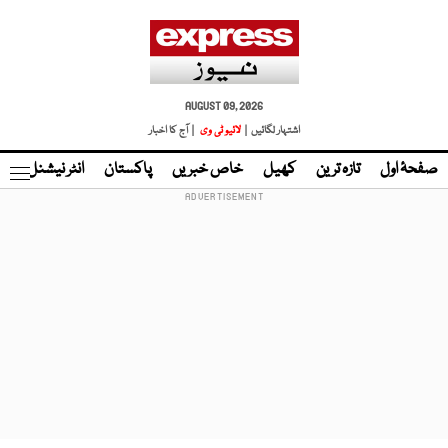
AUGUST 09, 2026
اشتہار لگائیں |
لائیو ٹی وی
| آج کا اخبار
صفحۂ اول
تازہ ترین
کھیل
خاص خبریں
پاکستان
انٹر نیشنل
ٹا