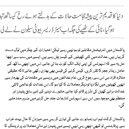
پاکستان میں انٹرنیشنل مقابلے تو ہو نہیں رہے لیکن اختیارات کے چکر میں لوگ دست
گریباں ہیں، عدالت میں کئی کھیلوں کے کیسز چل رہے ہیں، ایسے میں سب سے اچھا
حل یہ ہے کہ اسپورٹس کی اپنی ایک الگ کورٹ بنا لی جائے، اس میں اچھی ساکھ کے
حامل ریٹائر ججز کا تقرر کریں، کیس کرنے کی فیس بھی بھاری رکھی جائے تاکہ حقیقی
متاثرہ افراد ہی اس سے رجوع کریں، عام عدالتوں میں ویسے ہی مقدمات کی بھرمار ہے،
انھیں کھیلوں میں لگا دیا تو دیگر معاملات کا کیا ہو گا۔ اس عدالت کو عالمی ثالثی
عدالت برائے کھیل کی طرز پر قائم کیا جائے، مشورے دینے کے لئے سابق پلیئرز اور
منتظم بھی موجود ہوں اس سے اسپورٹس تنازعات جلد حل کرنے میں ضرور مدد ملے
گی۔
پاکستان کرکٹ ٹیم اب زمبابوے جانے کی تیاری کر رہی ہے، میزبان کا حال بہت خراب
ہے، پرفارمنس تو کبھی اچھی رہی نہیں ایسے میں پلیئرز نے مالی معاملات پر ٹریننگ کا