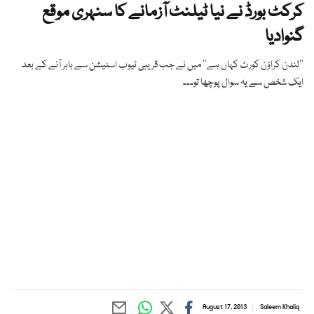
کرکٹ بورڈ نے نیا ٹیلنٹ آزمانے کا سنہری موقع
گنوادیا
’’لندن کراؤن کورٹ کہاں ہے‘‘ میں نے جب قریبی ٹیوب اسٹیشن سے باہر آنے کے بعد
ایک شخص سے یہ سوال پوچھا تو۔۔۔
August 17, 2013
Saleem Khaliq