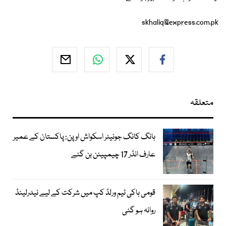
skhaliq@express.com.pk
متعلقہ
ہانگ کانگ جونیئر اسکواش اوپن: پاکستان کے عمیر
عارف انڈر 17 چیمپیئن بن گئے
قومی ہاکی ٹیم ورلڈ کپ میں شرکت کے لیے نیدرلینڈ
روانہ ہو گئی