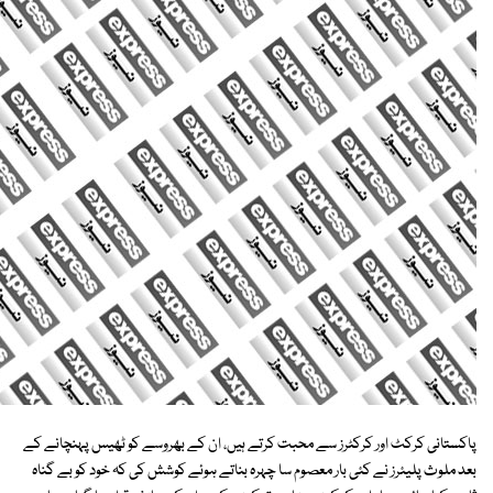
پاکستانی کرکٹ اور کرکٹرز سے محبت کرتے ہیں، ان کے بھروسے کو ٹھیس پہنچانے کے
بعد ملوث پلیئرز نے کئی بار معصوم سا چہرہ بناتے ہوئے کوشش کی کہ خود کو بے گناہ