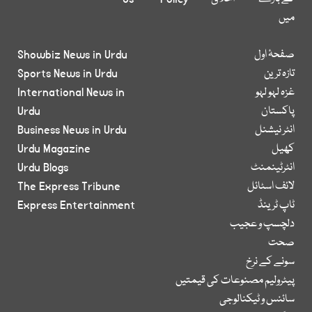
میں
صفحۂ اول
Showbiz News in Urdu
تازہ ترین
Sports News in Urdu
غزہ لہو لہو
International News in
پاکستان
Urdu
انٹر نیشنل
Business News in Urdu
کھیل
Urdu Magazine
انٹرٹینمنٹ
Urdu Blogs
لائف اسٹائل
The Express Tribune
ٹاپ ٹرینڈ
Express Entertainment
دلچسپ و عجیب
صحت
سونے کے نرخ
پیٹرولیم مصنوعات کی قیمتیں
سائنس و ٹیکنالوجی