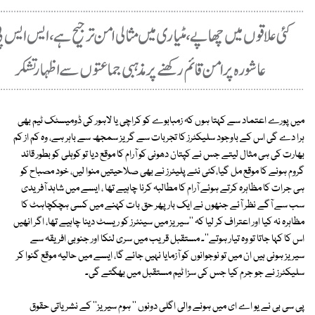
میں پورے اعتماد سے کہتا ہوں کہ زمبابوے کو کراچی یا لاہور کی ڈومیسٹک ٹیم بھی
ہرا دے گی اس کے باوجود سلیکٹرز کا تجربات سے گریز سمجھ سے باہر ہے، وہ کم از کم
بھارت کی ہی مثال لیتے جس نے کپتان دھونی کو آرام کا موقع دیا تو کوہلی کو بطور قائد
گروم ہونے کا موقع مل گیا،کئی نئے پلیئرز نے بھی صلاحیتیں منوا لیں، خود مصباح کو
ہی جرات کا مظاہرہ کرتے ہوئے آرام کا مطالبہ کرنا چاہیے تھا ، ایسے میں شاہد آفریدی
سب سے آگے نظر آئے جنھوں نے ایک بار پھر حق بات کہنے میں کسی ہچکچاہٹ کا
مظاہرہ نہ کیا اور اعتراف کر لیا کہ ''سیریز میں سینئرز کو ریسٹ دینا چاہیے تھا، اگر انھیں
اس کا کہا جاتا تو وہ تیار ہوتے''۔ مستقبل قریب میں سری لنکا اور جنوبی افریقہ سے
سیریز ہونی ہیں ان میں تو نوجوانوں کو آزمایا نہیں جائے گا، ایسے میں حالیہ موقع گنوا کر
سلیکٹرز نے جو جرم کیا جس کی سزا ٹیم مستقبل میں بھگتے گی۔
پی سی بی نے یو اے ای میں ہونے والی اگلی دونوں '' ہوم سیریز'' کے نشریاتی حقوق