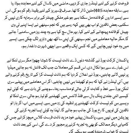
فروخت کرنے کے لئے ٹینڈرز جاری کر دیے۔ ماضی میں 5سال کے لئے معاہدہ ہوتا رہا
ہے، سابقہ معاہدہ 140.5ملین ڈالر کا تھا، صرف2سیریز کے لئے یقینا ً رقم کم ہو گی، اس
سے ایسے اداروں کو فائدہ مل سکتا ہے جو غیر ملکی چینلز کے برابر سرمایہ کاری نہیں کر
سکتے۔ بعض ناقدین تو اب بھی یہی کہہ رہے ہیں کہ نجم سیٹھی نے ایسا اپنے ٹی وی
چینل کو فائدہ پہنچانے کے لئے کیا، بہرحال سچ کیا ہے وہ چند روز میں سامنے آ جائے
گا، مگر حالیہ معاملے میں نجم سیٹھی کی اپنی ساکھ بھی داؤ پر لگ چکی ہے، ایسے
میں وہ خود نہیںچاہیں گے کہ کسی ایک واقعے سے اچھی شہرت داغدار ہو۔
پاکستان کرکٹ بورڈ نے گذشتہ دنوں ڈے نائٹ ٹیسٹ کا شوشا چھوڑا مگر سری لنکا نے
اس غبارے سے ہوا نکال دی، اس قسم کے معاملات جب تک فائنل نہ ہو جائیں میڈیا
پر نہیں لانے چاہئیں۔ بورڈ نے اعلان کر دیا کہ ہم نائٹ ٹیسٹ کرا کے تاریخ رقم کرنے والے
ہیں، آئی لینڈرز نے کہا کہ ہم تو کھیلنا ہی نہیں چاہتے، اگر اس معاملے میں پہلے سری
لنکن بورڈ سے خط و کتابت کر لی جاتی تو مناسب رہتا۔ سوچنے کی بات ہے کہ کوئی ٹیم
کیسے اتنی جلدی پنک بال سے فلڈ لائٹس میں کھیلنے کو تیار ہو جاتی، سری لنکا تو
ویسے ہی کم ٹیسٹ کرکٹ کھیلنے پر تنقید کی زد میں ہے، ایسے میں اب اگر ہارا تو
ناقدین کی توپوں کا رخ بورڈ کی جانب ہو جائے گا، لہٰذا وہ کوئی ایسا تجربہ کرنے کی
پوزیشن میں نہیں ہے۔ پاکستان پہلے خود مزید نائٹ فرسٹ کلاس میچز کرائے جس کی
کامیابی دیگر ممالک کو بھی یہ تجربہ کرنے پر مجبور کر دے گی، اسی کے بعد نائٹ
ٹیسٹ کا خواب شرمندۂ تعبیر ہو سکے گا۔