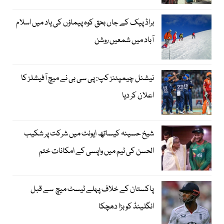
براڈ پیک کے جاں بحق کوہ پیماؤں کی یاد میں اسلام
آباد میں شمعیں روشن
نیشنل چیمپئنز کپ: پی سی بی نے میچ آفیشلز کا
اعلان کر دیا
شیخ حسینہ کیساتھ ایونٹ میں شرکت پر شکیب
الحسن کی ٹیم میں واپسی کے امکانات ختم
پاکستان کے خلاف پہلے ٹیسٹ میچ سے قبل
انگلینڈ کو بڑا دھچکا