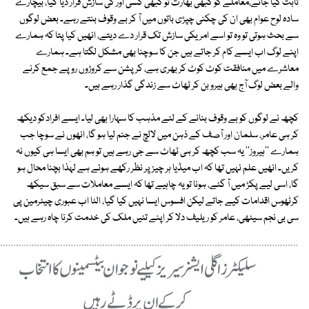
ثابت کیا جائے،معاملے کو کبھی بھارت تو کبھی کسی اور کی سازش قرار دیا گیا، بیچارے
سادہ لوح عوام بھی ان کی چکنی چپڑی باتوں میں آ کر بے وقوف بنتے رہے۔ بعض لوگوں
سے بحث ہوتی تو وہ تو اسے امریکی سازش تک قرار دے دیتے، انھیں کیا پتا کہ ہمارے
اپنے لوگ اب ایسے کام کر جاتے ہیں جن کا سوچنا بھی مشکل لگتا ہے۔ ہمارے
معاشرے میں منافقت کوٹ کوٹ کر بھری ہے، کرپشن سے کروڑوں روپے جمع کرنے
والے بعض لوگ آج بھی ہیرو بن کر ٹھاٹ سے زندگی گذار رہے ہیں۔
کچھ نے لوگوں کو بے وقوف بنانے کے لئے مذہب کا سہارا بھی لیا۔ ایسے افرادکو دیکھ
کر ہی عامر، سلمان اور آصف کے ذہن میں لالچ نے جنم لیا ہو گا، انھوں نے سوچا جب
ہمارے ''ہیروز'' یہ سب کچھ کر ہی ٹھاٹ سے جی رہے ہیں تو ہم بھی ایسا ہی کیوں نہ
کریں۔ انھیں علم نہیں تھا کہ اب میڈیا ہر چیز پر نظر رکھے ہوئے ہے لہٰذا بچنا محال ہو
گا، اسی لیے پکڑ میں آ گئے، ہونا تو یہ چاہیے تھا کہ ایسے معاملات سے سبق سیکھ
کرٹھوس اقدامات کیے جاتے لیکن افسوس ایسا نہیں کیا گیا، الٹا اب عبوری چیئرمین پی
سی بی نجم سیٹھی، عامر کو ریلیف دلا کر اپنے تئیں ملک کی خدمت کرنا چاہ رہے ہیں۔