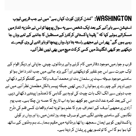
WASHINGTON:
''لندن کراؤن کورٹ کہاں ہے'' میں نے جب قریبی ٹیوب
اسٹیشن سے باہر آنے کے بعد ایک شخص سے یہ سوال پوچھا تو اس نے طنزیہ انداز میں
مسکراتے ہوئے کہا کہ '' یقینا پاکستانی کرکٹرز کے مستقبل کا جاننے کے لئے وہاں جا
رہے ہوں گے'' پھر اس نے مجھے راستہ بتا دیا، وہاں پہنچا تو باہر اتنے ٹی وی کیمرے
دیکھے جو کبھی انگلینڈ میں کسی کرکٹ میچ میں بھی نہیں نظر آئے۔
قرب و جوار میں موجود دفاتر میں کام کرنے والے برطانوی، چینی، جاپانی اور دیگر اقوام کے
لوگ حیرت سے اس جم غفیر کو دیکھتے اور آگے بڑھ جاتے، میں جب اندر داخل ہوا تو
سامنے موجود صوفہ سیٹ پر سلمان بٹ اور محمد آصف وکلا سے گفتگو کرتے دکھائی
دیے،اوپنر کے چہرے پر ہوائیاں اڑ رہی تھیں جبکہ پیسر بالکل مطمئن نظر آئے، میں نے
جب دونوں سے الگ الگ بات چیت کی تو وہ بے گناہی کا ڈھنڈورا پیٹتے دکھائی دیے،
اس کے بعد کمرہ عدالت میں جو کچھ ہوا وہ اب تاریخ کا حصہ بن چکا ہے۔ جب یوم
آزادی پر مجھے آصف کے اعتراف جرم کا علم ہوا تو یہ تمام واقعات کسی فلم کی طرح
نگاہوں کے سامنے چلنے لگے، میں تو صرف چند روز لندن میں رہا اور وہاں ہر کوئی
پاکستانیوں کو بے ایمان سمجھ رہا تھا،برطانیہ میں مقیم ہمارے ہم وطنوں کے ساتھ
کیا ہوا ہو گا اس کا تو تصور بھی پریشان کر دیتا ہے۔