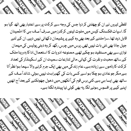
لفظی تیروں نے ان کو چھلنی کر دیا جس کی وجہ سے کرکٹ پر سے اعتبار بھی اٹھ گیا ہو
گا، اسپاٹ فکسنگ کیس میں ملوث تینوں کرکٹرز میں صرف آصف ہی کا اطمینان
قابل دید تھا، سزا ملنے کے بعد بھی وہ کیے پر پشیمان دکھائی نہیں دیے، ان کے لئے
جیل جانا بھی نئی بات نہیں تھی، پرس میں چرس رکھ کر وہ دبئی پولیس کی مہمان
نوازی سے بھی مستفید ہو چکے تھے، ممنوعہ ادویات کا استعمال،اداکارہ وینا ملک
کے ساتھ محبت و نفرت کی کہانی، مالی تنازعات سمیت ان کے اسکینڈلز کی تعداد
کرکٹ کارناموں سے زیادہ ہے۔ عام زندگی میں بھی ایک جرم کرنے والا سہما ہوا نظر آتا
ہے مگر جو عادی ہو چکا ہو اسے کسی بات کی گھبراہٹ نہیں ہوتی، شائد آصف کے
ساتھ بھی ایسا ہی ہے،کئی برس قوم کی آنکھوں میں دھول جھونکنے کے بعد آج انھیں
اپنے کیے پر افسوس ہونے لگا، یہ بھی کوئی نیا پینترہ لگتا ہے۔