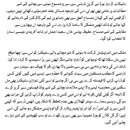
بائیکاٹ کر دیا، بورڈ نے گرین شرٹس سے سیریز منسوخ ہونے سے بچانے کے لئے
مطالبات پر حامی بھی بھر لی، اس کے باوجود مسائل جلد ختم ہوتے دکھائی نہیں دیتے۔
اگر قومی ٹیم کے کپتان مصباح الحق سے بھی زمبابوین ٹیم کے 5کرکٹرز کے نام بتانے کو
کہا جائے تو شائد انھیں مشکل کا سامنا کرنا پڑے، اس کے باوجود ان بیچاروں سے
مقابلے کے لئے مصباح، حفیظ، یونس خان، سعید اجمل اور شاہد آفریدی جیسے اسٹارز
کا انتخاب کیا گیا۔
ملک میں انٹرنیشنل کرکٹ نہ ہونے کا شور مچانے والے سلیکٹرز کو اس سے اچھا موقع
نہیں مل سکتا تھاکہ نوجوانوں کو آزمایا جائے مگر انھوں نے ربڑؑ اسٹیمپ کا کردار ادا کیا،
شائد اس کی وجہ ہر ماہ پی سی بی سے ملنے والا بھاری رقم کا چیک ہو، سینئرز سے
ناراضی کا مطلب مستقبل میں سیٹ گنوانے کا خطرہ ہے، ایسے میں کیوں کوئی کسی
کو ڈراپ کرنے کا فیصلہ کرے، پی سی بی اگر چاہے تو اسے کئی اعزازی سلیکٹرز بھی مل
سکتے ہیں، معاوضہ لینے والا اپنے ملازمت بچانے کے لئے بولڈ فیصلوں سے گریز کرے
گا،البتہ اگر کوئی کوئی رقم نہ لے تو اس میں کسی بڑے پلیئر کو ڈراپ کرنے کی جرات بھی
ہو گی، ویسے ہمارے سینئر کھلاڑی بھی عدم تحفظ کا شکار ہیں، انھیں ڈر ہے کہ کہیں
کسی سیریز کے لئے آرام کیا اور نیا پلیئر پرفارم کر گیا تو واپسی مشکل ہو جائے گی، اسی
لیے اگر کل کلاں کو بورڈ نمیبیا سے بھی سیریز رکھ دے تو سب کھیلنے کے لئے دوڑے
چلے آئیں گے۔