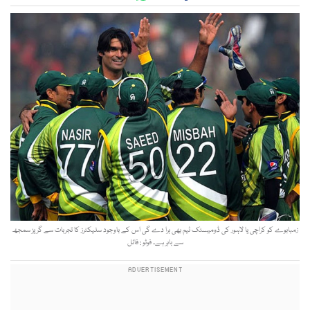
زمبابوے کو کراچی یا لاہور کی ڈومیسٹک ٹیم بھی ہرا دے گی اس کے باوجود سلیکٹرز کا تجربات سے گریز سمجھ
سے باہر ہے۔ فوٹو : فائل