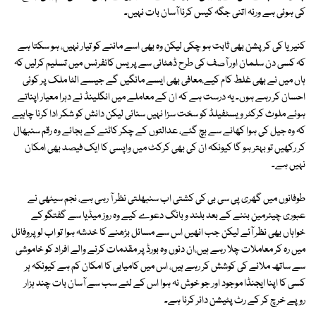
کی ہوئی ہے ورنہ اتنی جگہ کیس کرنا آسان بات نہیں۔
کنیریا کی کرپشن بھی ثابت ہو چکی لیکن وہ بھی اسے ماننے کو تیار نہیں، ہو سکتا ہے
کہ کسی دن سلمان اور آصف کی طرح ڈھٹائی سے پریس کانفرنس میں تسلیم کرلیں کہ
ہاں میں نے بھی غلط کام کیے،معافی بھی ایسے مانگیں گے جیسے الٹا ملک پر کوئی
احسان کر رہے ہوں۔ یہ درست ہے کہ ان کے معاملے میں انگلینڈ نے دہرا معیار اپناتے
ہوئے ملوث کرکٹر ویسٹفیلڈ کو سخت سزا نہیں سنائی لیکن دانش کو شکر ادا کرنا چاہیے
کہ وہ جیل کی ہوا کھانے سے بچ گئے، عدالتوں کے چکر کاٹنے کے بجائے وہ رقم سنبھال
کر رکھیں تو بہتر ہو گا کیونکہ ان کی بھی کرکٹ میں واپسی کا ایک فیصد بھی امکان
نہیں ہے۔
طوفانوں میں گھری پی سی بی کی کشتی اب سنبھلتی نظر آ رہی ہے، نجم سیٹھی نے
عبوری چیئرمین بننے کے بعد بلند و بانگ دعوے کیے وہ روز میڈیا سے گفتگو کے
خواہاں بھی نظر آئے لیکن جب انھیں اس سے مسائل بڑھنے کا خدشہ ہوا تو اب لو پروفائل
میں رہ کر معاملات چلا رہے ہیں،ان دنوں وہ بورڈ پر مقدمات کرنے والے افراد کو خاموشی
سے ساتھ ملانے کی کوشش کر رہے ہیں، اس میں کامیابی کا امکان کم ہے کیونکہ ہر
کسی کا اپنا ایجنڈا موجود اور جو خوش نہ ہوا اس کے لئے سب سے آسان بات چند ہزار
روپے خرچ کر کے رٹ پٹیشن دائر کرنا ہے۔