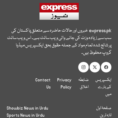
express.pk
خبروں اور حالات حاضرہ سے متعلق پاکستان کی
سب سے زیادہ وزٹ کی جانے والی ویب سائٹ ہے۔ اس ویب سائٹ
پر شائع شدہ تمام مواد کے جملہ حقوق بحق ایکسپریس میڈیا
گروپ محفوظ ہیں۔
ایکسپریس
ضابطہ
Privacy
Contact
کے بارے
اخلاق
Policy
Us
میں
صفحۂ اول
Showbiz News in Urdu
تازہ ترین
Sports News in Urdu