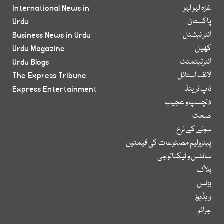
غزہ لہو لہو
International News in
پاکستان
Urdu
انٹر نیشنل
Business News in Urdu
کھیل
Urdu Magazine
انٹرٹینمنٹ
Urdu Blogs
لائف اسٹائل
The Express Tribune
ٹاپ ٹرینڈ
Express Entertainment
دلچسپ و عجیب
صحت
سونے کے نرخ
پیٹرولیم مصنوعات کی قیمتیں
سائنس و ٹیکنالوجی
بلاگ
بزنس
ویڈیوز
جرائم