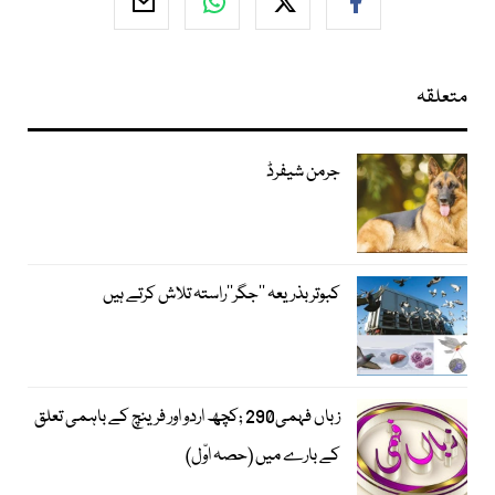
متعلقہ
جرمن شیفرڈ
کبوتر بذریعہ ’’جگر‘‘راستہ تلاش کرتے ہیں
زباں فہمی290 ;کچھ اردو اور فرینچ کے باہمی تعلق
کے بارے میں (حصہ اوّل)