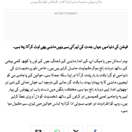
ماڈل: مہوش، ملبوسات: شیبا اینڈ آفتاب کلیکشن۔ فوٹو: ایکسپریس
فیشن کی دنیا میں جہاں جدت کی لہر آتی ہے وہیں ماضی بھی لوٹ کر آتا رہتا ہے۔
ہیئر اسٹائل ہوں یا میک اپ کے انداز ماضی کے ڈھنگ جوں کے توں یا کچھ کمی بیشی
کے ساتھ دوبارہ رائج ہوکر مقبولیت حاصل کرتے ہیں ہیں۔ خاص طور پر ملبوسات کی
دنیا میں تو گزرا وقت بار بار پلٹ کر آتا اور اپنا سکہ جماتا ہے۔ خواتین کے پاجامے ہی کو
لیجیے۔ ماضی کا یہ پہناوا بہت سا وقت گزر جانے کے باوجود اب خوش نمائی کے نئے اور
اچھوتے انداز لیے دوبارہ رائج ہوا ہے۔ مختلف رنگوں میں دست یاب اور پھولوں کی بہار
لیے یہ پاجامے لمبی قمیصوں اور کرتوں کے ساتھ شخصیت کو دل آویزی عطا کرتے
ہیں۔ روپ کو انفرادیت اور خوب صورتی ادا کرتا یہ لباس خواتین میں تیزی سے مقبول ہوا
ہے۔