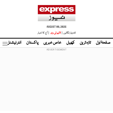
AUGUST 08, 2026
اشتہار لگائیں |
لائیو ٹی وی
| آج کا اخبار
صفحۂ اول
تازہ ترین
کھیل
خاص خبریں
پاکستان
انٹر نیشنل
ٹا