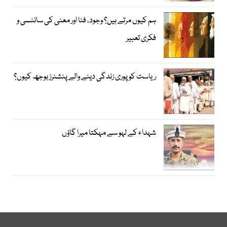
ہم کیوں مرتے ہیں؟ وجود، فنا اور معنی کی سائنسی و
فکری تعبیر
ریاست کو پوری زندگی دینے والے پنشنرز بوجھ کیوں؟
شہداء کے لہو سے مہکتا میرا گاؤں