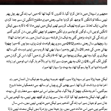
مجھے ہر اسپتال میں داخل کرایا گیا، ڈاکٹروں کا کہنا تھا کہ میں اب زندگی بھر چل پھر
نہیں سکتا تو ٹانگوں کا بوجھ کم کردیا جائے۔ یعنی میری مفلوج ٹانگیں تن سے جدا کردی
جائیں۔ ایک لحاظ سے تو وہ ٹھیک کررہے تھے لیکن میں نہیں مانا کہ ناکارہ سہی لیکن
ٹانگیں تو ہیں ناں۔ لوگوں کو چاہے بری لگیں مجھے تو اچھی لگتی ہیں۔ دن گزرتے گئے
اور زندگی کی اذیت بڑھتی گئی وہ نیک دل فرشتہ سیرت انسان میرے اخراجات اٹھاتا
رہا۔ پچھلے سال یعنی ستمبر2012میں ہم پر پھر قیامت ٹوٹ پڑی۔ ہوا یوں کہ میرا چھوٹا
بھائی جس کی عمر 26سال تھی وہ میرا سہارا بھی تھا، قریب ہی اپنے دوست کے ساتھ
بیکری پر گیا۔ وہ ابھی بیکری پہنچا ہی تھا کہ فائرنگ کی زد میں آگیا۔ اس کی گردن میں
گولی لگ گئی۔ 24دن تک وہ بھی موت سے لڑتا رہا اور بالآخر ہار گیا۔ اب تو میں اور زیادہ
افسردہ تنہا اور لاچار ہوگیا تھا۔ وہ بہت بڑا سہارا تھا میرا۔
لیکن جینا پڑتا ہے اور سہنا پڑتا ہے۔ کچھ عرصہ پہلے وہ جو نیک دل انسان میرے
اخراجات برداشت کررہا تھا، اسے بھتے کی پرچیاں اور ساتھ ہی دھمکیاں ملنا شروع
ہوگئیں۔ آخر وہ ملک چھوڑ کر چلاگیا۔ جاتے ہوئے اس نے مجھ سے معذرت کی۔ بہت
دکھی تھا۔ لیکن وہ مجبور تھا کیا کرتا۔ جان سے پیاری تو کچھ بھی نہیں۔ وہ کہتے ہیں ناں
جان ہے تو جہان ہے اب زندگی اندھیر ہے لیکن میں مایوس نہیں ہوں۔ دس سال
ہوگئے ہیں، میں اس حالت میں ہوں، روز جیتا ہوں روز مرتا ہوں لیکن ہمت نہیں ہارتا