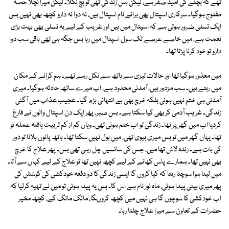
تھے کہ بچنے کی امید صفر ہے، لیکن بس زندگی تھی تو بچ نکلا۔ لیکن میرا نچلا حصہ
مفلوج ہوگیا۔ سرکاری اسپتال بھی برائے نام اسپتال ہیں، نہ دوا نہ دارو کچھ بھی نہیں بس
ایک تسلی ضرور ہوتی ہے کہ اسپتال میں ہیں اور غریب کے لیے یہ تسلی بھی بہت بڑی
نعمت ہے، میں خاصے عرصے تک سول اسپتال میں رہا بس جگہ ہی تھی باقی سب دوا
دارو تو خود کرنا پڑتا تھا۔
میں معذور ہوگیا تھا اور حالات تیزی سے ہاتھ سے نکل رہے تھے۔ ہم کرائے کے مکان
میں رہتے ہیں۔ سب مزدور ہیں، آمدنی محدود ہے، اب میرے ساتھ حادثہ ہوگیا۔ میری
آمدنی ہی ختم نہیں ہوئی بلکہ خرچ بھی بے انتہائی بڑھ گیا۔ عجیب عذاب میں آگئی
زندگی۔ غریب آدمی کر بھی کیا سکتا ہے۔ بس صبر، پھر ایک دن اسپتال والوں نے فارغ
کردیا اب میں گھر پر تھا۔ زندگی تو اب ختم ہونی تھی۔ وہاں کم از کم تربیت یافتہ عملہ تو
تھا۔ یہاں گھر میں تو بس میری بیوی تھی، میں بول نہیں سکتا تھا۔ ہاتھ پائوں ہلانا تو دور
کی بات ہے۔ زندہ لاش تھا میں، جس کی سانسیں چل رہی تھی بس۔ پھر علاج کا خرچ
بھی نہیں تھا۔ ہمارے پاس کھانے کے لیے کچھ نہیں تھا تو علاج کے لیے کہاں سے آتا۔
میں لیٹا ہوا سوچتا رہتا کہ کیا کروں گا ایسی زندگی کا دو دفعہ خودکشی کی کوشش کی
پھر میری بیٹی پیدا ہوئی، ماہ نور نام ہے اس کا۔ بس یہ پیدا ہوئی تو میں نے تہیہ کرلیا کہ
اب خودکشی کا سوچوں گا ہی نہیں میں کچھ کروںگا، مانگ مانگ کے، کچھ مخیر
حضرات کے تعاون سے میرا علاج چلتا رہا۔