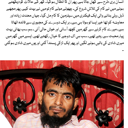
انسان بری طرح سے گُھل جاتا ہے، پھر ان کا انتقال ہوگیا۔ گھر کے حالات کو دیکھتے
ہوئے میں نے کام کی تلاش شروع کی۔ چھوٹے موٹے کام تو میں نے بہت کیے، پھر مجھے
ڈبل روٹی بنانے والی ایک فیکٹری میں سیلزمین کا کام مل گیا۔ جہاں محنت زیادہ اور
معاوضہ کم تھا خیر ایسا تو ہوتا ہی ہے۔ ہر ایک دوسرے کی مجبوری سے فائدہ اٹھاتا
ہے۔ میرے کام کرنے سے گھر میں کچھ آسانی اور خوش حالی آئی ۔ ہم سب بھائی بہت
پیار محبت سے رہتے تھے۔ سب ہی اک دوجے کا خیال رکھتے تھے، ایسے میں گھر میں
میری شادی کی باتیں ہونے لگیں اور پھر ایک لڑکی پسند آگئی اور یوں میری شادی ہوگئی
۔