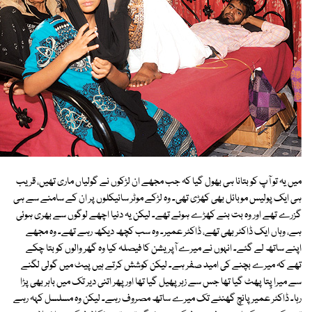
میں یہ تو آپ کو بتانا ہی بھول گیا کہ جب مجھے ان لڑکوں نے گولیاں ماری تھیں، قریب
ہی ایک پولیس موبائل بھی کھڑی تھی۔ وہ لڑکے موٹر سائیکلوں پر ان کے سامنے سے ہی
گزرے تھے اور وہ بت بنے کھڑے ہوئے تھے۔ لیکن یہ دنیا اچھے لوگوں سے بھری ہوئی
ہے، وہاں ایک ڈاکٹر بھی تھے، ڈاکٹر عمیر۔ وہ سب کچھ دیکھ رہے تھے۔ وہ مجھے
اپنے ساتھ لے گئے۔ انہوں نے میرے آپریشن کا فیصلہ کیا وہ گھر والوں کو بتا چکے
تھے کہ میرے بچنے کی امید صفر ہے۔ لیکن کوشش کرتے ہیں پیٹ میں گولی لگنے
سے میرا پِتا پھٹ گیا تھا جس سے زہر پھیل گیا تھا اور پھر اتنی دیر تک میں باہر بھی پڑا
رہا۔ ڈاکٹر عمیر پانچ گھنٹے تک میرے ساتھ مصروف رہے۔ لیکن وہ مسلسل کہہ رہے