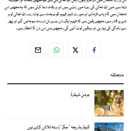
اس بڑے امتحان میں سرخرو رہوں۔ بس اﷲ تعالیٰ ہی ہے جو مجھے ہمت اور حوصلہ
دیتا ہے، میں اﷲ تعالیٰ کی رضا میں راضی ہوں اور ہر وقت دعا کرتی ہوں کہ وہ مجھے اس
امتحان میں کام یاب فرمائے اور میرے شوہر فہیم کو صحت سے نوازدے۔ اﷲ تعالیٰ تو ہر
شے پر قادر ہے۔ مجھے یقین ہے کہ فہیم ایک دن ضرور تن درست ہوجائیں گے اور پھر
سے زندگی کی بہاریں اور رونقیں لوٹ آئیں گی۔ مجھے بس اس دن کا انتظار ہے۔
متعلقہ
جرمن شیفرڈ
کبوتر بذریعہ ’’جگر‘‘راستہ تلاش کرتے ہیں