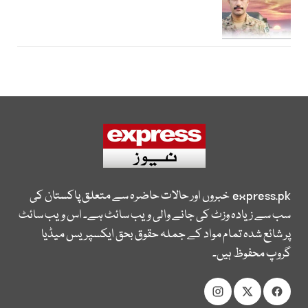
express.pk
خبروں اور حالات حاضرہ سے متعلق پاکستان کی
سب سے زیادہ وزٹ کی جانے والی ویب سائٹ ہے۔ اس ویب سائٹ
پر شائع شدہ تمام مواد کے جملہ حقوق بحق ایکسپریس میڈیا
گروپ محفوظ ہیں۔