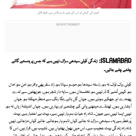
فہیم کی کہانی تو اس کے چہرے پر نقش ہے۔ فوٹو: فائل
ISLAMABAD:
زندگی کوئی سیدھی سڑک نہیں ہے کہ جس پر ہنستے گاتے
چلتے چلے جائیں۔
کوئی روک ٹوک نہ ہو، راستہ سیدھا ہو، موسم سہانا ہو، زاد سفر بھی وافر ہو، امن ہو، امان
ہو، کہیں لُٹنے کا ڈر نہیں ہو، نخلستان ہوں، سایہ دار شجر ہوں، جو پھلوں سے لدے
پھندے اور جھکے ہوئے ہوں، جہاں گل ہائے رنگا رنگ سے منظر مہکتا ہو، جہاں
آبشاریں ہوں، ٹھنڈے میٹھے پانی کے چشمے اور بہاریں ہوں، جہاں اندیشۂ زیاں نہ ہو،
نہیں ایسا نہیں ہے جیون۔ شاہ راہِ حیات ہم وار نہیں ہے۔ بہت بے اعتبار ہے، بہت
پُرخطر ہے یہ۔ سیدھی سڑک نہ جانے کہاں ناہم وار ہوجائے، جانے کہاں مڑجائے، نہیں
شاہ راہ زندگی بہت عجیب ہے۔ اس میں بھول بھلیاں ہیں، نشیب ہیں، فراز ہیں، اس کا
موسم یک سا نہیں رہتا ، یہاں کاسایہ نہ جانے کب دھوپ میں بدل جائے اور نخلستان