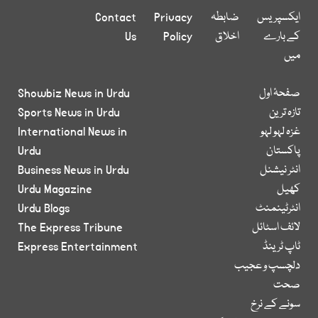
ایکسپریس
ضابطہ
Privacy
Contact
کے بارے
اخلاق
Policy
Us
میں
صفحۂ اول
Showbiz News in Urdu
تازہ ترین
Sports News in Urdu
غزہ لہو لہو
International News in
پاکستان
Urdu
انٹر نیشنل
Business News in Urdu
کھیل
Urdu Magazine
انٹرٹینمنٹ
Urdu Blogs
لائف اسٹائل
The Express Tribune
ٹاپ ٹرینڈ
Express Entertainment
دلچسپ و عجیب
صحت
سونے کے نرخ