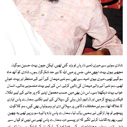
شادی ہونے سے میری ذمے داریاں تو بڑھ گئی تھیں، لیکن جیون بہت حسین ہوگیا۔
مجھے بیوی بہت اچھی ملی، جس پر میں اﷲ کا بے حد شکرگزار ہوں۔ شادی کو آٹھ ماہ
ہوگیے تھے۔ میری بیوی امید سے تھی، ہم نئے مہمان کے آنے کے منتظر اور بہت خوش
تھے۔ ہم نئے آنے والے مہمان کی باتیں کرتے، اس کے لیے بہت منصوبے بناتے۔ انسان
خواب بہت دیکھتا ہے۔ اس دن بھی میں حسب معمول اپنے کام پر جانے کے لیے نکلا۔
فیکٹری پہنچ کر میں اور ڈرائیور ڈبل روٹی کی سپلائی کے لیے نکلے، ہمارے پاس لیاری
کا علاقہ تھا۔ ہم نے مختلف دکانوں پر سپلائی دی اور وصولیاں بھی کیں۔ ہم کلاکوٹ
پہنچے تو چار لڑکوں نے ہمیں روک لیا۔ ہمارے پاس بارہ یا تیرہ سو روپے تھے وہ چھین
لیے۔ پھر وہ تقاضا کرنے لگے کہ اور پیسے دو۔ ہمارے پاس تھے ہی نہیں تو کہاں سے
دیتے، انہیں بہت سمجھایا منتیں کیں، خوشامد کی، لیکن ان کی تو ایک ہی رٹ تھی اور