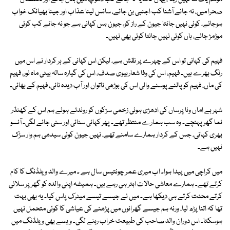
صحرا میں، نہ جانے آشنا کب اجنبی بن جائے، سانس لینا عذاب اور جینا بھیانک خواب
ہوجائے، کوئی نہیں جانتا جیون کے راز کو، جیون بس کہانی ہے جو نہ جانے کب کوئی
موڑمڑ جائے، ہاں کوئی نہیں جانتا کوئی بھی نہیں۔
فہیم کی کہانی تو اس کے چہرے پر نقش ہے، لیکن اس کہانی کے ہر کردار نے اس میں
رنگ بھرے ہیں۔ فہیم، اس کی وفا شعاربیوی صدف، اس کی گیارہ سالہ بیٹی ماہ نور، فہیم
کی ماں، فہیم کو پالنے پوسنے والی اس کی بوڑھی ناتواں اور آب دیدہ نانی، فہیم کے بھائی۔
شہر بے اماں ونا پرساں کی ادھڑی ہوئی زخمی سڑکوں کو روندتے ہوئے ہم اس کے کھنڈر
نما گھر پہنچے۔ وہ سب ہمارے منتظر تھے۔ پھر کہانی سنائی اور سنی جانے لگی۔ آنسو
بھری کہانی، جس کے کردار ہمارے سامنے تھے، نہیں جیون کوئی سیدھی ہم وار سڑک
نہیں ہے۔
میں کراچی میں پیدا ہوا۔ اب میری عمر چونتیس سال ہے ۔ میرے والد ویلڈنگ کا کام
کرتے تھے۔ ہمارے معاشی حالات ابتر ہی رہے ہیں۔ ہمیشہ اپنی والدہ کو گھر پر سلائی
کرتے محنت کرتے ہی دیکھا ہے۔ میں نے جیسے تیسے میٹرک پاس کیا۔ یہ بھی بہت
تھا کہ اتنا پڑھ لیا، ورنہ ہم جیسے گھرانوں میں پڑھنے کی عیاشی کا کوئی متحمل نہیں
ہوسکتا۔ اس دوران والد صاحب کی طبیعت خراب رہنے لگی۔ ویسے بھی ویلڈنگ میں