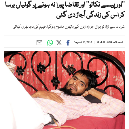
’’اور پیسے نکالو‘‘ اور تقاضا پورا نہ ہونے پر گولیاں برسا
کر اس کی زندگی اُجاڑ دی گئی
غربت سے لڑتا نوجوان جو راہ زنوں کے ہاتھوں مفلوج ہوگیا، فہیم کی درد بھری کہانی
August 18, 2013
Abdul Latif Abu Shamil