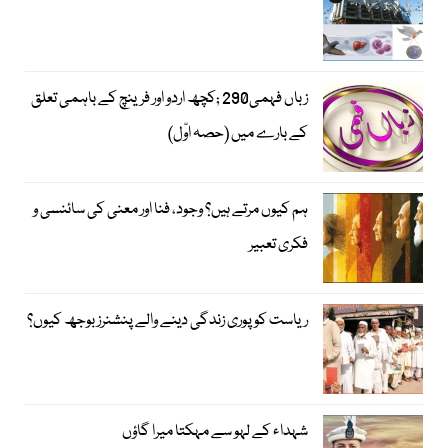
زباں فہمی290 ;کچھ اردو اور فرینچ کے باہمی تعلق
کے بارے میں (حصہ اوّل)
ہم کیوں مرتے ہیں؟ وجود، فنا اور معنی کی سائنسی و
فکری تعبیر
ریاست کو پوری زندگی دینے والے پنشنرز بوجھ کیوں؟
شہداء کے لہو سے مہکتا میرا گاؤں