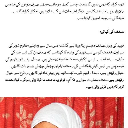
تہیہ کرلیا کہ نہیں ہاروں گا ہمت چاہے کچھ ہوجائے، مجھے صرف دوائوں کی مد میں
25ہزار روپے ماہانہ درکار ہیں۔ دیگر اخراجات اس کے علاوہ ہیں۔ مکان کرایہ کا ہے
مہنگائی نے جینا اجیرن کردیا ہے۔
صدف کی کہانی:
فہیم کی بیوی صدف مجسم ایثارووفا ہے گذشتہ دس سال سے وہ اپنے مفلوج شوہر کی
بے لوث خدمت کررہی ہے، فہیم کی والدہ کا کہنا ہے کہ صدف ان کے لیے خدا کی
طرف سے تحفہ ہے۔ ایسی لڑکیاں نعمت خداوندی ہوتی ہیں۔ صدف اپنے شوہر فہیم کی
مرہم پٹی ہی نہیں کرتی بلکہ اس کی راحت وآرام اور چھوٹی چھوٹی ضروریات کا بھی
خیال رکھتی ہے۔ صدف فہیم کے ساتھ ساتھ اپنی بیٹی ماہ نور کا بھی ہر طرح سے خیال
رکھتی ہے صدف ہمارے سوال پر کہ آپ کو تو بہت محنت کرنا پڑتی ہوگی۔ کہا محنت
تو ہر کام میں کرنی پڑتی ہے۔