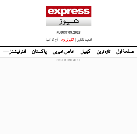
AUGUST 09, 2026
اشتہار لگائیں |
لائیو ٹی وی
| آج کا اخبار
صفحۂ اول
تازہ ترین
کھیل
خاص خبریں
پاکستان
انٹر نیشنل
ٹا