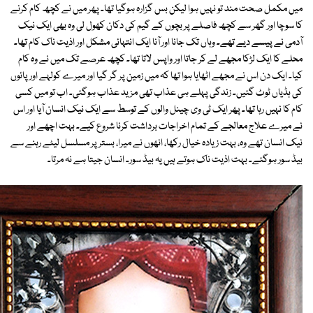
میں مکمل صحت مند تو نہیں ہوا لیکن بس گزارہ ہوگیا تھا۔ پھر میں نے کچھ کام کرنے
کا سوچا اور گھر سے کچھ فاصلے پر بچوں کے گیم کی دکان کھول لی وہ بھی ایک نیک
آدمی نے پیسے دیے تھے۔ وہاں تک جانا اور آنا ایک انتہائی مشکل اور اذیت ناک کام تھا۔
محلے کا ایک لڑکا مجھے لے کر جاتا اور واپس لاتا تھا۔ کچھ عرصے تک میں نے وہ کام
کیا۔ ایک دن اس نے مجھے اٹھایا ہوا تھا کہ میں زمین پر گر گیا اور میرے کولہے اور پائوں
کی ہڈیاں ٹوٹ گئیں۔ زندگی پہلے ہی عذاب تھی مزید عذاب ہوگئی۔ اب تو میں کسی
کام کا نہیں رہا تھا۔ پھر ایک ٹی وی چینل والوں کے توسط سے ایک نیک انسان آیا اور اس
نے میرے علاج معالجے کے تمام اخراجات برداشت کرنا شروع کیے۔ بہت اچھے اور
نیک انسان تھے وہ، بہت زیادہ خیال رکھا، انھوں نے میرا، بستر پر مسلسل لیٹے رہنے سے
بیڈ سور ہوگئے۔ بہت اذیت ناک ہوتے ہیں یہ بیڈ سور۔ انسان جیتا ہے نہ مرتا۔