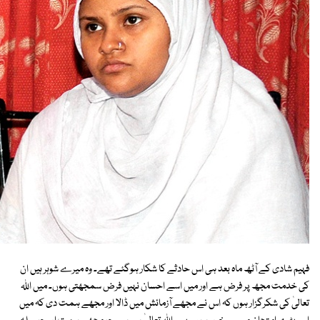
فہیم شادی کے آٹھ ماہ بعد ہی اس حادثے کا شکار ہوگئے تھے۔ وہ میرے شوہر ہیں ان
کی خدمت مجھ پر فرض ہے اور میں اسے احسان نہیں فرض سمجھتی ہوں۔ میں اﷲ
تعالیٰ کی شکرگزار ہوں کہ اس نے مجھے آزمائش میں ڈالا اور مجھے ہمت دی کہ میں