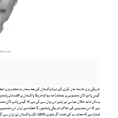
ahoo.com
امریکی وزیر خارجہ جان کیری کے دورۂ پاکستان کے بعد ہمارے محترم وزیر اعظم م
گیس پائپ لائن منصوبے پر عملدرآمد ہوا تو امریکا پاکستان پر اقتصادی پابند
وسائل شاہد خاقان عباسی نے اپنے اس بیان سے کی ہے کہ گیس پائپ لائن من