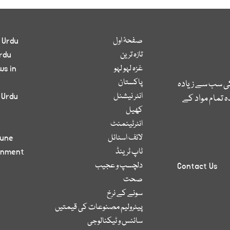
صفحۂ اول
 Urdu
تازہ ترین
rdu
غزہ لہو لہو
ws in
پاکستان
کی سب سے زیادہ
انٹر نیشنل
 Urdu
 تمام مواد کے
کھیل
انٹرٹینمنٹ
لائف اسٹائل
bune
ٹاپ ٹرینڈ
inment
دلچسپ و عجیب
Contact Us
صحت
سونے کے نرخ
پیٹرولیم مصنوعات کی قیمتیں
سائنس و ٹیکنالوجی