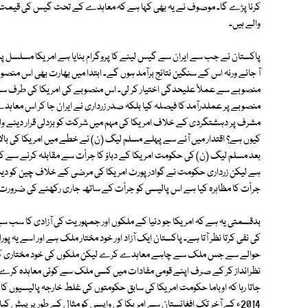
کرنا پڑے گا۔ موصوف نے یہ بھی کہا ہے کہ معاہدے کے تحت گیس کی قیمت پر 
والے ہیں۔
پاکستان نے جب سے ایران سے گیس لینے کا پروگرام بنایا ہے امریکا مسلسل پاکست
آ جائے ورنہ اس کے سنگین نتائج برآمد ہوں گے۔ ابتدا میں بھارت بھی اس منصوبے
منصوبے سے عملاً علیحدگی اختیار کر لی۔ اس منصوبے کی امریکا کی طرف س
منصوبے پر عملدرآمد کا فیصلہ کیا بلکہ صدر زرداری نے ایران جا کر اس معا
مشرف پر دہشتگردی کے خلاف امریکا کی مہم میں شرکت کو بزدلی قرار دینے 
کیوں ہے؟ اقتدار میں آنے سے پہلے مسلم لیگ (ن) نے خطے میں امریکا کی بالادس
ہے لیکن زرداری حکومت نے گوادر پورٹ امریکا کی مرضی کے خلاف چین کو د
جرأت کا مظاہرہ کیا ہے اس پالیسی کو جرأت کے ساتھ جاری رکھنے کی ضرورت
بدقسمتی یہ ہے کہ امریکا جو دنیا کے ملکوں اور جمہوریت کی آزادی کا سب سے بڑ
کی نفی کرتا نظر آتا ہے۔ پاکستان ایک آزاد اور خود مختار ملک ہے اور اسے یہ پ
حوالے سے جس ملک سے چاہے معاہدے کرے لیکن ملکوں کی خود مختاری کے حامی
نظرانداز کر کے صرف اپنے قومی مفادات میں کسی ملک سے کوئی معاہدہ کرے۔ بدقسم
جاتا رہا کہ اوباما حکومت امریکا کی سابق حکومتوں کی غلط خارجہ پالیسیوں کا