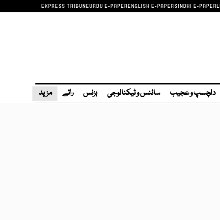
EXPRESS TRIBUNE
URDU E-PAPER
ENGLISH E-PAPER
SINDHI E-PAPER
L
دلچسپ و عجیب
سائنس و ٹیکنالوجی
بزنس
رائے
مزید