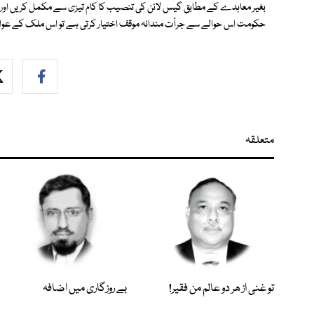
بغیر معاہدے کے مطابق گیس لائن کی تنصیب کا کام تیزی سے مکمل کریں اور 
حکومت اس حوالے سے جرأت مندانہ موقف اختیار کرتی ہے تو اس ملک کے عوا
متعلقہ
تو غنی از ھر دو عالم من فقیر!
بے روزگاری میں اضافہ