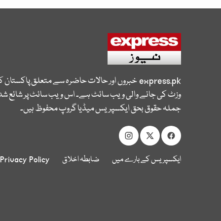
express.pk
خبروں اور حالات حاضرہ سے متعلق پاکستان 
وزٹ کی جانے والی ویب سائٹ ہے۔ اس ویب سائٹ پر شائع شدہ
جملہ حقوق بحق ایکسپریس میڈیا گروپ محفوظ ہیں۔
ایکسپریس کے بارے میں
ضابطہ اخلاق
Privacy Policy