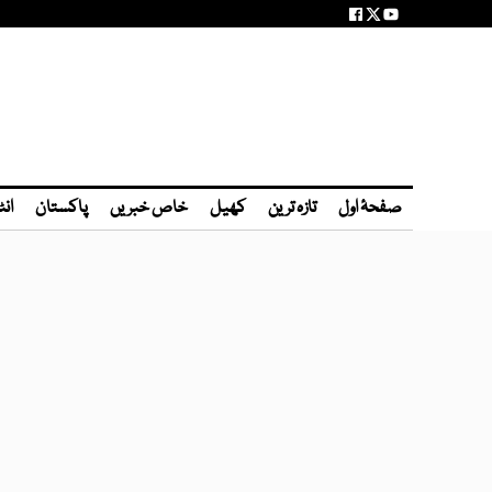
صفحۂ اول
تازہ ترین
کھیل
خاص خبریں
پاکستان
انٹ