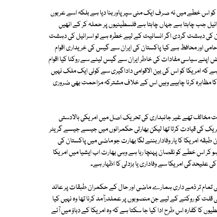
 کو اس خطے میں نہ صرف ایک منی سپر پاور بنا دیا ہے بلکہ اسے عربوں
 جب چاہتا ہے جہاں چاہتا ہے فلسطینیوں پر حملہ کر کے انھیں
لبان کی دہشت گردی اگر انسانیت کے لیے خطرہ ہے تو اسرائیل کی دہشت
ا حامی اور محافظ ہے کیا پاکستان کی ایران سے گیس کی خریداری اقوام
ض اپنے سیاسی مفادات کی خاطر ایران سے گیس لینے سے روکنا کیا اقوام
ہے کہ امریکا کو اس کی بین الاقوامی داداگیری سے کوئی ایک ملک نہیں
 کا مظاہرہ کرنا چاہیے وہیں اس کے خلاف مشترکہ مزاحمت بھی ضروری
خت مخالف تھے غیر جانبداری کی تحریک اصل میں امریکی بالادستی
یک کی قیادت کرتا تھا لیکن بھارتی حکمرانوں میں جیسے جیسے گریٹر
 طبقہ امریکا کا یار وفادار بننے لگا بھارت جو ماضی میں پاکستان کی
و کر اس خطے کو نقصان پہنچا رہا ہے وہی بھارت اب ایشیا میں امریکا
لیحدگی امریکا سے وفاداری یا بزدلی کا اظہار ہے۔
تمام تر ذمے داری ہمارے ماضی اور حال کے حکمران طبقات پر عائد
 قلت کو روکنے کے لیے جن منصوبوں پر عملدرآمد کرنا تھا وہ نہیں کیا
لطیوں کا کفارہ اس طرح ادا کیا جا سکتا ہے کہ وہ امریکا کے دباؤ میں آئے