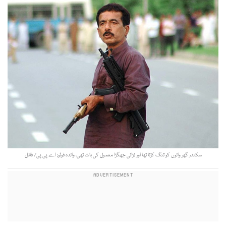
سکندر گھر والوں کو تنگ کرتا تھا اور لڑائی جھگڑا معمول کی بات تھی، والدہ فوٹو: اے پی پی/ فائل