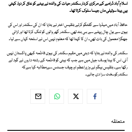
اسلام آباد ڈرامے کے مرکزی کردار سکندر حیات کی والدہ نے بیٹے کو عاق کر دیا، کہتی
ہیں بیٹا سوتیلی ماں جیسا سلوک کرتا تھا۔
حافظ آباد میں میڈیا سے گفتگو کرتے بلقیس اختر نے بتایا کہ ان کی سکندر اور اس کی
بیوی سے بول چال پہلے سے ہی بند تھی، سکندر گھر والوں کو تنگ کرتا تھا اور لڑائی
جھگڑا معمول کی بات تھی۔ ان کا کہنا تھا کہ معلوم نہیں اس نے اسلحہ کہاں سے لیا۔
سکندر کی والدہ نے بتایا کہ دبئی میں مقیم سکندر کی بیوی فاطمہ کبھی پاکستان نہیں
آئی، اس کا بیٹا یوسف جیل میں ہے جب کہ بیٹی کو فاطمہ کے رشتہ داروں نے گود لے
رکھا ہے۔ بلقیس بیگم نے وزیراعظم اورچیف جسٹس سےمطالبہ کیا ہےکہ
سکندرکوسخت سزا دی جائے۔
متعلقہ