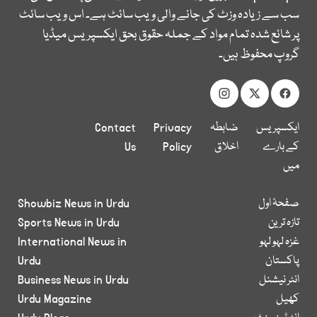
سب سے زیادہ وزٹ کی جانے والی ویب سائٹ ہے۔ اس ویب سائٹ
پر شائع شدہ تمام مواد کے جملہ حقوق بحق ایکسپریس میڈیا
گروپ محفوظ ہیں۔
ایکسپریس
ضابطہ
Privacy
Contact
کے بارے
اخلاق
Policy
Us
میں
صفحۂ اول
Showbiz News in Urdu
تازہ ترین
Sports News in Urdu
غزہ لہو لہو
International News in
پاکستان
Urdu
انٹر نیشنل
Business News in Urdu
کھیل
Urdu Magazine