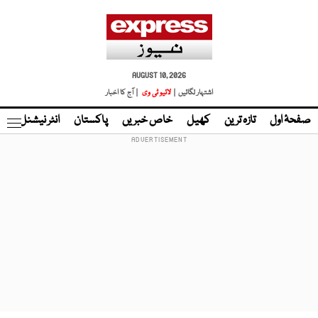
AUGUST 10, 2026
اشتہار لگائیں |
لائیو ٹی وی
| آج کا اخبار
صفحۂ اول
تازہ ترین
کھیل
خاص خبریں
پاکستان
انٹر نیشنل
ٹا