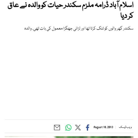
اسلام آباد ڈرامہ ملزم سکندر حیات کو والدہ نے عاق
کر دیا
سکندر گھر والوں کو تنگ کرتا تھا اور لڑائی جھگڑا معمول کی بات تھی، والدہ
ویب ڈیسک
August 18, 2013