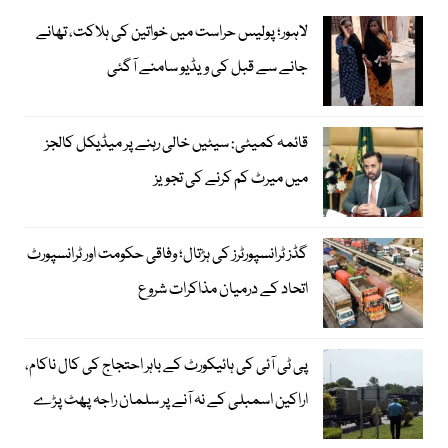
لاہور؛ پولیس حراست میں خواتین کی ہلاکت، تھانے
جانے سے قبل کی ویڈیو سامنے آگئی
قائمہ کمیٹی: سیٹیں خالی رہنے پر میڈیکل کالجز
میں میرٹ کم کرنے کی تجویز
گڈز ٹرانسپورٹرز کی ہڑتال؛ وفاقی حکومت اور ٹرانسپورٹ
اتحاد کے درمیان مذاکرات شروع
پی ٹی آئی کی ہائیکورٹ کے باہر احتجاج کی کال ناکام،
اراکین اسمبلی کے نہ آنے پر سلمان راجہ پھٹ پڑے