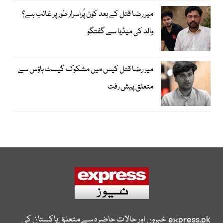
میر رضا قتل کے بعد کون پُراسرار طور پر غائب ہے؟
والد کی میڈیا سے گفتگو
میر رضا قتل کیس میں مشکوک گیسٹ ہاؤس سے
متعلق پیش رفت
express.pk
خبروں اور حالات حاضرہ سے متعلق پاکستان کی