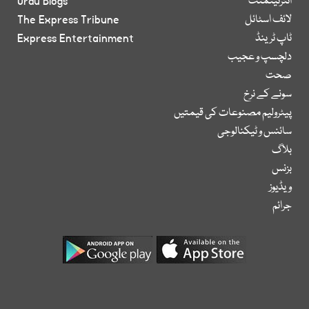
انٹرٹینمنٹ
Urdu Blogs
لائف اسٹائل
The Express Tribune
ٹاپ ٹرینڈ
Express Entertainment
دلچسپ و عجیب
صحت
سونے کے نرخ
پیٹرولیم مصنوعات کی قیمتیں
سائنس و ٹیکنالوجی
بلاگ
بزنس
ویڈیوز
جرائم