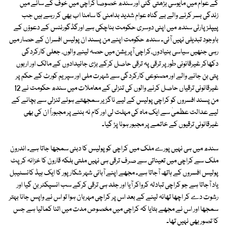
کے عوام میں مایوسی بڑھتی گئی اور سندھ خصوصاً کراچی میں خوف کے سائے میں
زندگی بسر کرنے والے بے گناہ عوام شدید بدامنی کا سامنا اب بھی کر رہے ہیں جب
پیپلزپارٹی سندھ میں اپنی دوسری حکومت بناچکی ہے اورگڈگورننس کے دعوؤں کے
باوجود تبدیلی نہیں آئی۔ سندھ حکومت اپنے من پسند ان پولیس افسران کے حصار میں
رہی جنھیں سیاسی بنیادوں،کراچی آپریشن میں حصہ لینے والوں، جعلی کارکردگی
دکھاکر غیرقانونی طور پر ترقی پہ ترقی حاصل کرکے بڑی جائیدادوں کے مالک اور اربوں
پتی بن جانے والے اور مصنوعی کارکردگی سے شہرت ملی اور سپریم کورٹ کے حکم پر
غیرقانونی ترقیاں حاصل کرنے والوں کی تنزلی کے معاملات میں سندھ حکومت نے 12
من پسند افسروں کو کراچی پولیس کے لیے ناگزیر سمجھتے ہوئے تنزلی سے بچانے کے
لیے عدالت عظمیٰ سے ایک ماہ کی مہلت لی اور کام نہ بننے پر مجبوراً ان کی بھی
غیرقانونی ترقیوں کے خاتمے پر مجبور ہونا پڑ گیا۔
سندھ میں ہی نہیں پورے ملک میں کراچی کو پولیس کا دبئی سمجھا جاتا ہے۔ اندرون
ملک سے کراچی میں تعیناتی سے صرف ترقی ہی نہیں ملتی بلکہ قارون کا خزانہ کرپٹ
پولیس افسروں کے ہاتھ آجاتا ہے۔ مجھے اپنے آبائی شہر شکار پور کا ایک ہیڈ کانسٹیبل
یاد آجاتا ہے جو کراچی تبادلہ کرواکر آیا اور جلد ہی ترقی کرکے سب انسپکٹر بن گیا اور
رشوت دے کر اچھا تھانہ لینے کے بعد اس پر کراچی مہربان ہوا تو اس نے واپس جانا بہتر
سمجھا اور اس نے مجھے بتایا کہ کراچی میں مخصوص مدت میں اتنا کمالیا ہے جس
کا تصور بھی نہیں تھا۔