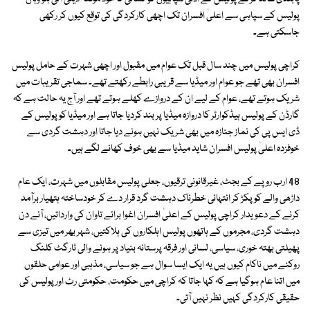
پولیس کے سپاہی سے اعلیٰ افسران تک اچھی کارکردگی کی توقع کیوں کر رکھی
جاسکتی ہے۔
کراچی پولیس میں چند سال قبل تک عوام میں مقبول اور اچھی شہرت کے حامل پولیس
افسران بھی تھے جو عوام اور میڈیا سے قریبی رابطے رکھتے تھے۔ سماجی تقریبات میں
شریک ہوتے تھے، عوام کے لیے ان کے دروازے کھلے ہوتے تھے اور آج یہ حالت ہے کہ
گارڈن کے پولیس ہیڈکوارٹر کا دروازہ میڈیا پر بند کردیا جاتا ہے اور میڈیا کو پولیس کے
ڈی ایس پی کی نماز جنازہ میں بھی شریک نہیں ہونے دیا جاتا اور دہشت گردی سے
خوفزدہ اعلیٰ پولیس افسران شاید میڈیا سے بھی خوف کھانے لگے ہیں۔
48 ارب روپے کے بجٹ، غیرقانونی ترقیوں، جعلی پولیس مقابلوں میں شہرت، ایک عام
داڑھی والے کو پکڑ کر انتہائی خطرناک دہشت گرد قرار دے کر خودساختہ ہتھیار برآمد
کرنے کے دعویدار کراچی پولیس کے اعلیٰ افسران اغوا برائے تاوان کی وارداتیں، آئے دن
دہشت گردی، مجرموں کے ہاتھوں پولیس اہلکاروں کی ہلاکتیں، شہر بھر میں تیزی سے
پھیلتی بھتہ خوری، سیاسی، لسانی اور فرقہ پرستانہ بنیاد پر ہونے والی ٹارگٹ کلنگ
روکنے میں ناکام کیوں ہیں یہ ایک ایسا سوال ہے جو سیاسی، مذہبی اور عوامی حلقوں
میں اتنا عام ہوگیا ہے کہ کہا جاتا کہ کراچی میں حکومت، حکومتی رٹ اور پولیس کی
حقیقی کارکردگی کہیں نظر نہیں آتی۔