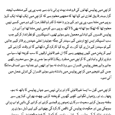
کراچی میں پولیس تھانوں کی فروخت بہت پرانی بات ہے جب پی پی کے منتخب تہجد
گزار صدر فاروق لغاری نے کہا تھا کہ مجھے معلوم ہے کہ کراچی میں ایک تھانہ ایک کروڑ
روپے میں ملتا ہے۔ پی پی دور کے وزیر داخلہ ڈاکٹر ذوالفقار مرزا کے دور میں کسے نہیں
معلوم تھا کہ تھکا ہوا تھانہ بھی 5 لاکھ روپے سے کم میں نہیں ملتا تھا اور آئے دن
پولیس افسروں کے تبادلے معمول بنے ہوئے تھے۔ انسپکٹروں کو نظرانداز کرکے جب
سب انسپکٹر ایس ایچ او بنیں گے سینئر کی جگہ جونیئرز اعلیٰ عہدوں پر فائز کیے جائیں
گے تو سینئرز کے دل پر کیا گزرے گی وہ کیا کارکردگی دکھائے گا اور وقت گزارنے کے
لیے کرپشن میں کیوں پیچھے رہے گا؟ ان غیر قانونی ترقیوں کا سب کو پتہ تھا۔ سیاسی
دباؤ پر ترقی و تبادلوں کا کراچی میں منفرد ریکارڈ قائم ہوا جس پر حق سے محروم رکھے
جانے والے بعض پولیس افسران سے برداشت نہ ہوا اور انھوں نے عدلیہ سے انصاف مانگا
جس کے نتیجے میں کراچی پولیس میں بادشاہ بنے ہوئے افسران کی تنزلی عمل میں
آئی ہے۔
کراچی میں کون سا ایسا غیرقانونی کام اور برائی نہیں ہے جہاں پولیس کا ہاتھ نہ ہو۔
پتھارے اور ریڑھیاں لگوانے، کچے گھروں کو پختہ کرنے، چھت بھرائی، کباڑیوں سے
ہفتہ وصول کرنے سمیت سرکاری زمینوں پر قبضے کرنے اور کرانے کی باتیں تو اب پرانی
ہوچکی ہیں اور حکومت پولیس کی ناقص کارکردگی چھپانے کے لیے ڈبل سواری پر
پابندی عائد کرکے پولیس کے ادنیٰ سپاہیوں کو کمائی کا خود موقعہ دیتی آئی ہو وہاں