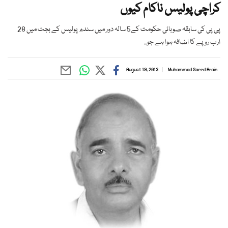
کراچی پولیس ناکام کیوں
پی پی کی سابقہ صوبائی حکومت کے5 سالہ دور میں سندھ پولیس کے بجٹ میں 28
ارب روپے کا اضافہ ہوا ہے جو...
August 19, 2013
Muhammad Saeed Arain