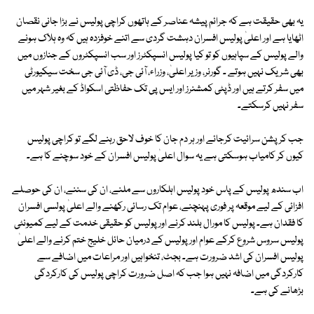
یہ بھی حقیقت ہے کہ جرائم پیشہ عناصر کے ہاتھوں کراچی پولیس نے بڑا جانی نقصان
اٹھایا ہے اور اعلیٰ پولیس افسران دہشت گردی سے اتنے خوفزدہ ہیں کہ وہ ہلاک ہونے
والے پولیس کے سپاہیوں کو تو کیا پولیس انسپکٹرز اور سب انسپکٹروں کے جنازوں میں
بھی شریک نہیں ہوتے ۔ گورنر، وزیر اعلیٰ، وزراء، آئی جی، ڈی آئی جی سخت سیکیورٹی
میں سفر کرتے ہیں اور ڈپٹی کمشنرز اور ایس پی تک حفاظتی اسکواڈ کے بغیر شہر میں
سفر نہیں کرسکتے۔
جب کرپشن سرائیت کرجائے اور ہر دم جان کا خوف لاحق رہنے لگے تو کراچی پولیس
کیوں کر کامیاب ہوسکتی ہے یہ سوال اعلیٰ پولیس افسران کے خود سوچنے کا ہے۔
اب سندھ پولیس کے پاس خود پولیس اہلکاروں سے ملنے، ان کی سننے، ان کی حوصلے
افزائی کے لیے موقعہ پر فوری پہنچنے، عوام تک رسائی رکھنے والے اعلیٰ پولسی افسران
کا فقدان ہے۔ پولیس کا مورال بلند کرنے اور پولیس کو حقیقی خدمت کے لیے کمیونٹی
پولیس سروس شروع کرکے عوام اور پولیس کے درمیان حائل خلیج ختم کرنے والے اعلیٰ
پولیس افسران کی اشد ضرورت ہے۔ بجٹ، تنخواہیں اور مراعات میں اضافے سے
کارکردگی میں اضافہ نہیں ہوا جب کہ اصل ضرورت کراچی پولیس کی کارکردگی
بڑھانے کی ہے۔