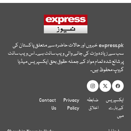
express.pk
خبروں اور حالات حاضرہ سے متعلق پاکستان کی
سب سے زیادہ وزٹ کی جانے والی ویب سائٹ ہے۔ اس ویب سائٹ
پر شائع شدہ تمام مواد کے جملہ حقوق بحق ایکسپریس میڈیا
گروپ محفوظ ہیں۔
ایکسپریس
ضابطہ
Privacy
Contact
کے بارے
اخلاق
Policy
Us
میں