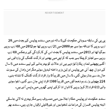
پی پی کی سابقہ صوبائی حکومت کے5 سالہ دور میں سندھ پولیس کے بجٹ میں 28
ارب روپے کا اضافہ ہوا ہے جو 2008 میں 21 ارب روپے تھا جو 2012 میں 40 ارب روپے
ہوگیا تھا اور 2013 میں سندھ پولیس کا بجٹ اس کی کارکردگی کے برعکس 48 ارب
روپے سے تجاوز کرچکا ہے جب کہ کراچی میں بھتے اور ٹارگٹ کلنگ کی وارداتوں نے
اگلے پچھلے تمام ریکارڈ توڑ دیے ہیں اور حالات کو بہتر بنانے کے لیے سندھ میں 5 سال
کے دوران چھ آئی جی پولیس اور تین وزیر داخلہ تبدیل ہوئے مگر امن وامان کی صورت
حال بد سے بدتر ہوتی گئی۔ 5 سال میں تقریباً 9 ہزار افراد ٹارگٹ کلنگ کا نشانہ بنے۔
224 چھوٹے بڑے بم دھماکوں میں تقریباً 1300 افراد اپنی جان سے گئے۔ اغوا ہونے
والے 613 افراد 71 کروڑ روپے کا تاوان ادا کرکے اپنے گھروں میں واپس آئے ہیں۔
سندھ حکومت اور پولیس حکام اجلاسوں میں مصروف رہے مگر بہتری نہ لائی جاسکی
البتہ پولیس افسران کی مراعات، تنخواہوں اور غیرقانونی ترقیاں جاری رہیں۔ سندھ بھر