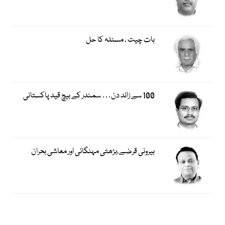
بات چیت ، مسئلہ کا حل
100 سے زائد دن… سمندر کے بیچ قید پاکستانی
بیرونی قرضے،بڑھتی مہنگائی اور معاشی بحران