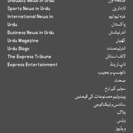
صفحۂ اول
Showbiz News in Urdu
تازہ ترین
Sports News in Urdu
غزہ لہو لہو
International News in
پاکستان
Urdu
انٹر نیشنل
Business News in Urdu
کھیل
Urdu Magazine
انٹرٹینمنٹ
Urdu Blogs
لائف اسٹائل
The Express Tribune
ٹاپ ٹرینڈ
Express Entertainment
دلچسپ و عجیب
صحت
سونے کے نرخ
پیٹرولیم مصنوعات کی قیمتیں
سائنس و ٹیکنالوجی
بلاگ
بزنس
ویڈیوز