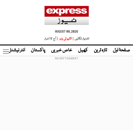
AUGUST 08, 2026
اشتہار لگائیں |
لائیو ٹی وی
| آج کا اخبار
صفحۂ اول
تازہ ترین
کھیل
خاص خبریں
پاکستان
انٹر نیشنل
ٹا