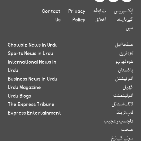
ایکسپریس
ضابطہ
Privacy
Contact
کے بارے
اخلاق
Policy
Us
میں
صفحۂ اول
Showbiz News in Urdu
تازہ ترین
Sports News in Urdu
غزہ لہو لہو
International News in
پاکستان
Urdu
انٹر نیشنل
Business News in Urdu
کھیل
Urdu Magazine
انٹرٹینمنٹ
Urdu Blogs
لائف اسٹائل
The Express Tribune
ٹاپ ٹرینڈ
Express Entertainment
دلچسپ و عجیب
صحت
سونے کے نرخ