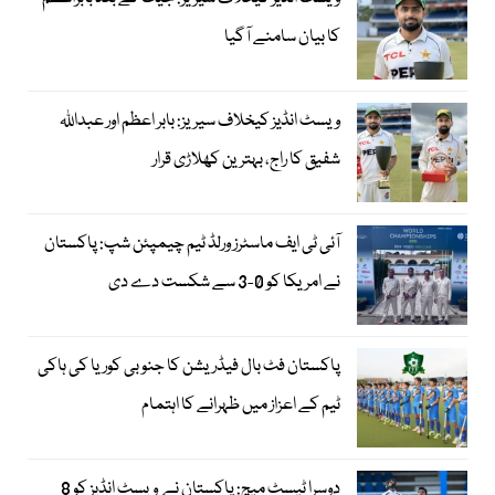
کا بیان سامنے آگیا
ویسٹ انڈیز کیخلاف سیریز: بابر اعظم اور عبداللہ
شفیق کا راج، بہترین کھلاڑی قرار
آئی ٹی ایف ماسٹرز ورلڈ ٹیم چیمپئن شپ: پاکستان
نے امریکا کو 0-3 سے شکست دے دی
پاکستان فٹ بال فیڈریشن کا جنوبی کوریا کی ہاکی
ٹیم کے اعزاز میں ظہرانے کا اہتمام
دوسرا ٹیسٹ میچ: پاکستان نے ویسٹ انڈیز کو 8