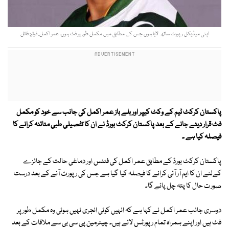
اپنی میڈیکل رپورٹ ساتھ لایا ہوں جس کے مطابق میں مکمل طور پر فٹ ہوں، عمر اکمل. فوٹو: فائل
پاکستان کرکٹ ٹیم کے وکٹ کیپر اور بلے باز عمر اکمل کی جانب سے خود کو مکمل
فٹ قرار دیئے جانے کے بعد پاکستان کرکٹ بورڈ نے ان کا تفصیلی طبی مئائنہ کرانے کا
فیصلہ کیا ہے ۔
پاکستان کرکٹ بورڈ کے مطابق عمر اکمل کی فٹنس اور دماغی حالت کے جائزے
کےلئے ان کا ایم آر آئی کرانے کا فیصلہ کیا گیا ہے جس کی رپورٹ آنے کے بعد درست
صورت حال کا پتہ چل پائے گا۔
دوسری جانب عمر اكمل نے كہا ہے كہ انہیں کوئی انجری نہیں ہوئی وہ مکمل طور پر
فٹ ہیں اور اپنے ہمراہ تمام رپورٹس لائے ہیں۔ چیئرمین پی سی بی سے ملاقات کے بعد