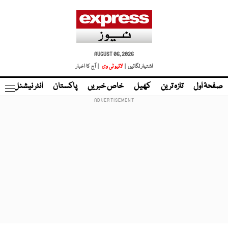
AUGUST 06, 2026
اشتہار لگائیں |
لائیو ٹی وی
| آج کا اخبار
صفحۂ اول
تازہ ترین
کھیل
خاص خبریں
پاکستان
انٹر نیشنل
ٹا