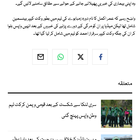
وہ اپنی بیماری کی خبریں پھیلائے جانے کے حوالے سے حقائق سامنے لائیں گے۔
واضح رہے کہ عمر اکمل کا نام دورہ زمبابوے کی ٹیم میں بطور وکٹ کیپر بیٹسمین
شامل تھا لیکن میڈیا پر ان کو مرگی کے دورے پڑنے کی خبروں کے بعد انہیں واپس بلوا
کر ان کی جگہ وکٹ کیپر سرفراز احمد کو ٹیم میں شامل کر لیا گیا تھا۔
متعلقہ
سری لنکا سے شکست کے بعد قومی ویمن کرکٹ ٹیم
وطن واپس پہنچ گئی
ویسٹ انڈیز کیخلاف سیریز: جیت کے بعد بابراعظم