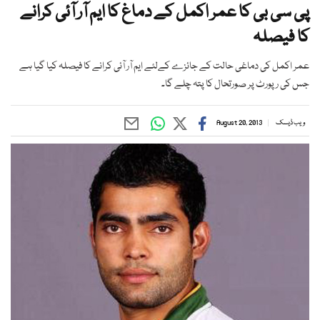
پی سی بی کا عمر اکمل کے دماغ کا ایم آر آئی کرانے
کا فیصلہ
عمر اکمل کی دماغی حالت کے جائزے کےلئے ایم آر آئی کرانے کا فیصلہ کیا گیا ہے
جس کی رپورٹ پر صورتحال کا پتہ چلے گا۔
ویب ڈیسک
August 20, 2013