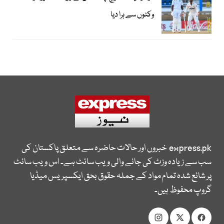
وکٹوں سے ہرا دیا
express.pk
خبروں اور حالات حاضرہ سے متعلق پاکستان کی
سب سے زیادہ وزٹ کی جانے والی ویب سائٹ ہے۔ اس ویب سائٹ
پر شائع شدہ تمام مواد کے جملہ حقوق بحق ایکسپریس میڈیا
گروپ محفوظ ہیں۔