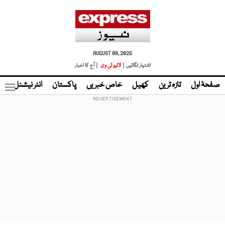
AUGUST 08, 2026
اشتہار لگائیں |
لائیو ٹی وی
| آج کا اخبار
صفحۂ اول
تازہ ترین
کھیل
خاص خبریں
پاکستان
انٹر نیشنل
ٹا