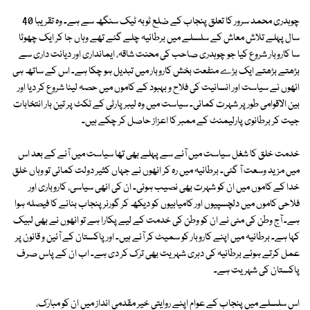
چوہدری محمد سرور کا تعلق پنجاب کے ضلع ٹوبہ ٹیک سنگھ سے ہے۔ وہ تقریبا 40
سال پہلے تلاش معاش کے سلسلے میں برطانیہ چلے گئے تھے وہاں جا کر ایک چھوٹا
سا کاروبار شروع کیا جو چوہدری صاحب کی محنت شاقہ، ایمانداری اور دیانت داری سے
بڑھتے بڑھتے ایک بڑے منفعت بخش کاروبار میں تبدیل ہو چکا ہے۔ اس کے ساتھ ہی
انھوں نے سیاست اور انسانیت کی فلاح و بہبود کے کاموں میں حصہ لینا شروع کر دیا اور
بین الاقوامی طور پر شہرت کمائی۔ سیاست میں وہ لیبر پارٹی کے ٹکٹ پر تین بار انتخابات
جیت کر برطانوی پارلیمنٹ کے ممبر کا اعزاز حاصل کر چکے ہیں۔
خدمت خلق کا شغل سیاست میں آنے سے پہلے بھی تھا سیاست میں آنے کے بعد اس
میں مزید وسعت آ گئی۔ برطانیہ میں رہ کر انھوں نے جہاں کثیر دولت کمائی تو وہاں خلق
خدا کے کاموں میں ان کو شہرت بھی نصیب ہوئی۔ ان کی انھی سیاسی، کاروباری اور
فلاحی کاموں میں دلچسپیوں اور کامیابیوں کو دیکھ کر گورنر پنجاب بنانے کا فیصلہ ہوا
ہے۔ آج وطن کی مٹی نے ان کو وطن کی خدمت کے لیے پکارا ہے تو انھوں نے بھی لبیک
کہا ہے۔ برطانیہ میں اپنے کاروبار کو سمیٹ کر آئے ہیں۔ اور پاکستان کے آئین و قانون پر
عمل کرتے ہوئے برطانیہ کی دہری شہریت بھی ترک کر دی ہے۔ اب ان کے پاس صرف
پاکستان کی شہریت ہے۔
اس سلسلے میں پنجاب کے عوام اپنے روایتی خیر مقدمی انداز میں ان کو مبارک،