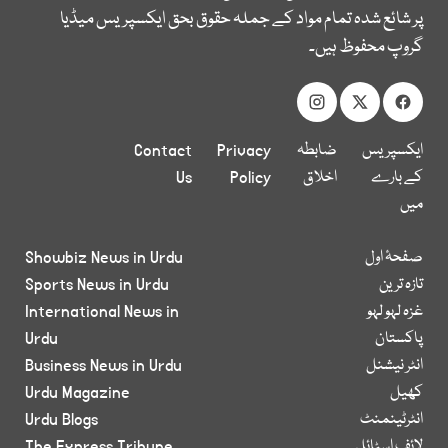
پر شائع شدہ تمام مواد کے جملہ حقوق بحق ایکسپریس میڈیا
گروپ محفوظ ہیں۔
ایکسپریس
ضابطہ
Privacy
Contact
کے بارے
اخلاق
Policy
Us
میں
صفحۂ اول
Showbiz News in Urdu
تازہ ترین
Sports News in Urdu
غزہ لہو لہو
International News in
پاکستان
Urdu
انٹر نیشنل
Business News in Urdu
کھیل
Urdu Magazine
انٹرٹینمنٹ
Urdu Blogs
لائف اسٹائل
The Express Tribune