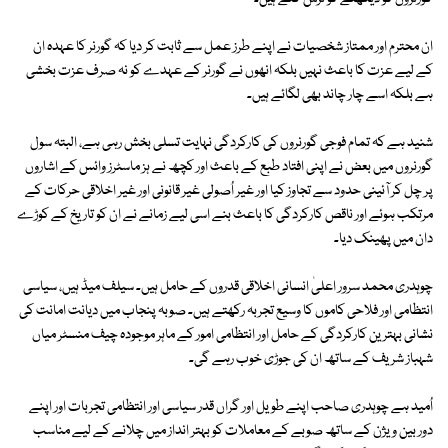
ان محترم اور ممتاز شخصیات نے اپنے طرز عمل سے ثابت کر دیا کہ گورنر کا عہدہ ان
کے لیے عزت کا باعث نہیں بلکہ انھوں نے گورنر کے عہدے کو نہ صرف عزت بخشی
ہے بلکہ اسے چار چاند بھی لگائے ہیں۔
شنید ہے کہ تمام فوجی گورنروں کی کارکردگی نہایت تسلی بخش رہی ہے، البتہ سول
گورنروں میں بعض نے اپنی افتاد طبع کے باعث اور کچھ نے ہز ماسٹرز وائس کے اشاروں
پر چل کر آئینی حدود سے تجاوز کیا اور غیر اُصولی غیر قانونی اور غیر اخلاقی حرکات کے
مرتکب ہوئے اور ناقص کارکردگی کا باعث بنے اسی لیے زمانے نے ان کو تاریخ کے کوڑے
دان میں پھینک دیا۔
چوہدری محمد سرور اعلیٰ انسانی اخلاقی قدروں کے حامل ہیں۔ سیلف میڈ ہیں، سیاسی
انتظامی اور فلاحی کاموں کا وسیع تجربہ رکھتے ہیں۔ صوبہ پنجاب میں دیانت امانت کی
نشانی بہترین کارکردگی کے حامل اور انتظامی امور کے ماہر موجودہ چیف منسٹر میاں
شہباز شریف کے ساتھ ان کی جوڑی خوب رہے گی۔
اُمید ہے چوہدری صاحب اپنے طویل اور گراں قدر سیاسی اور انتظامی تجربات اور اپنے
دور بین ویژن کے ساتھ صوبے کے معاملات کو بہتر انداز میں چلانے کے لیے مناسب