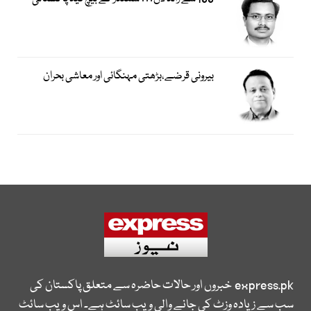
بیرونی قرضے،بڑھتی مہنگائی اور معاشی بحران
express.pk
خبروں اور حالات حاضرہ سے متعلق پاکستان کی
سب سے زیادہ وزٹ کی جانے والی ویب سائٹ ہے۔ اس ویب سائٹ