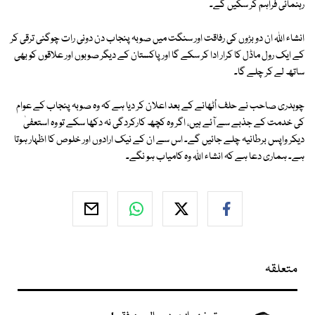
رہنمائی فراہم کر سکیں گے۔
انشاء اﷲ ان دو بڑوں کی رفاقت اور سنگت میں صوبہ پنجاب دن دونی رات چوگنی ترقی کر
کے ایک رول ماڈل کا کرار ادا کر سکے گا اور پاکستان کے دیگر صوبوں اور علاقوں کو بھی
ساتھ لے کر چلے گا۔
چوہدری صاحب نے حلف اُٹھانے کے بعد اعلان کر دیا ہے کہ وہ صوبہ پنجاب کے عوام
کی خدمت کے جذبے سے آئے ہیں، اگر وہ کچھ کارکردگی نہ دکھا سکے تو وہ استعفیٰ
دیکر واپس برطانیہ چلے جائیں گے۔ اس سے ان کے نیک ارادوں اور خلوص کا اظہار ہوتا
ہے۔ ہماری دعا ہے کہ انشاء اﷲ وہ کامیاب ہو نگے۔
متعلقہ