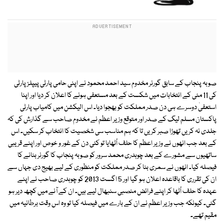
صوبہ پنجاب کے سابق گورنر مخدوم سید احمد محمود نے اپنی حامی پارٹی پیپلز پارٹی
کی 11 مئی کے انتخابات میں شکست کے بعد مستعفی ہونے کا اعلان کر دیا اور اپنا
استعفیٰ دوسرے ہی دن صدر مملکت کو بھجوا دیا۔ اس الیکشن میں کامیاب پارٹی
پاکستان مسلم لیگ کے صدر اور متوقع وزیر اعظم نے مخدوم صاحب سے گذارش کی کہ
جلدی نہ کریں تھوڑا صبر کریں تا کہ ہم مناسب سی شخصیت کا انتخاب کر سکیں۔ اس
کے بعد جب انھوں نے وزیر اعظم کا حلف اُٹھایا تو کئی دن کے غور و خوص اور اپنے قریبی
ساتھیوں سے مشورے کے بعد چوہدری محمد سرور کو صوبہ پنجاب کا گورنر بنانے کا
فیصلہ کیا۔ انھوں نے سمری بنا کر صدر مملکت کو منظوری کے لیے بھیج دی جہاں سے
ان کی تقرری کا باقاعدہ اعلان ہو گیا اور 5 اگست 2013 کو چوہدری صاحب نے اپنے
عہدہ کا حلف اُٹھا کر اپنے فرائض منصبی سنبھال لیے ہیں۔ ان کے آنے میں کچھ دیر ہو
گئی۔ کیونکہ جب وزیر اعظم نے ان کے بارے میں فیصلہ کیا تو وہ اس وقت برطانیہ میں
مقیم تھے۔