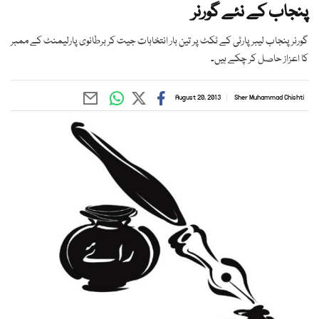
پنجاب کے نئے گورنر
گورنر پنجاب لیبر پارٹی کے ٹکٹ پر تین بار انتخابات جیت کر برطانوی پارلیمنٹ کے ممبر
کا اعزاز حاصل کر چکے ہیں۔
August 20, 2013
Sher Muhammad Chishti