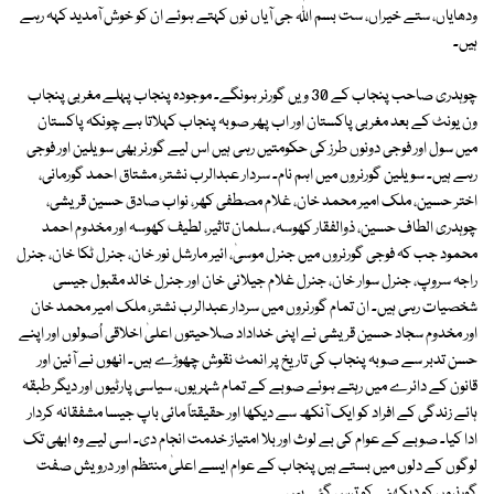
ودھایاں، ستے خیراں، ست بسم اﷲ جی آیاں نوں کہتے ہوئے ان کو خوش آمدید کہہ رہے
ہیں۔
چوہدری صاحب پنجاب کے 30 ویں گورنر ہونگے۔ موجودہ پنجاب پہلے مغربی پنجاب
ون یونٹ کے بعد مغربی پاکستان اور اب پھر صوبہ پنجاب کہلاتا ہے چونکہ پاکستان
میں سول اور فوجی دونوں طرز کی حکومتیں رہی ہیں اس لیے گورنر بھی سویلین اور فوجی
رہے ہیں۔ سویلین گورنروں میں اہم نام۔ سردار عبدالرب نشتر، مشتاق احمد گورمانی،
اختر حسین، ملک امیر محمد خان، غلام مصطفی کھر، نواب صادق حسین قریشی،
چوہدری الطاف حسین، ذوالفقار کھوسہ، سلمان تاثیر، لطیف کھوسہ اور مخدوم احمد
محمود جب کہ فوجی گورنروں میں جنرل موسیٰ، ائیر مارشل نور خان، جنرل ٹکا خان، جنرل
راجہ سروپ، جنرل سوار خان، جنرل غلام جیلانی خان اور جنرل خالد مقبول جیسی
شخصیات رہی ہیں۔ ان تمام گورنروں میں سردار عبدالرب نشتر، ملک امیر محمد خان
اور مخدوم سجاد حسین قریشی نے اپنی خداداد صلاحیتوں اعلیٰ اخلاقی اُصولوں اور اپنے
حسن تدبر سے صوبہ پنجاب کی تاریخ پر انمٹ نقوش چھوڑے ہیں۔ انھوں نے آئین اور
قانون کے دائرے میں رہتے ہوئے صوبے کے تمام شہریوں، سیاسی پارٹیوں اور دیگر طبقہ
ہائے زندگی کے افراد کو ایک آنکھ سے دیکھا اور حقیقتاً مائی باپ جیسا مشفقانہ کردار
ادا کیا۔ صوبے کے عوام کی بے لوث اور بلا امتیاز خدمت انجام دی۔ اسی لیے وہ ابھی تک
لوگوں کے دلوں میں بستے ہیں پنجاب کے عوام ایسے اعلیٰ منتظم اور درویش صفت
گورنروں کو دیکھنے کو ترس گئے ہیں۔