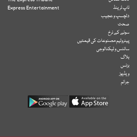
ٹاپ ٹرینڈ
Express Entertainment
دلچسپ و عجیب
صحت
سونے کے نرخ
پیٹرولیم مصنوعات کی قیمتیں
سائنس و ٹیکنالوجی
بلاگ
بزنس
ویڈیوز
جرائم