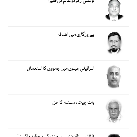
تو غنی از ھر دو عالم من فقیر!
بے روزگاری میں اضافہ
اسرائیلی جیلوں میں جانوروں کا استعمال
بات چیت ، مسئلہ کا حل
100 سے زائد دن… سمندر کے بیچ قید پاکستانی