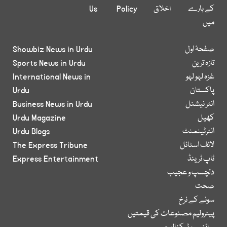
کے بارے
اخلاق
Policy
Us
میں
صفحۂ اول
Showbiz News in Urdu
تازہ ترین
Sports News in Urdu
غزہ لہو لہو
International News in
پاکستان
Urdu
انٹر نیشنل
Business News in Urdu
کھیل
Urdu Magazine
انٹرٹینمنٹ
Urdu Blogs
لائف اسٹائل
The Express Tribune
ٹاپ ٹرینڈ
Express Entertainment
دلچسپ و عجیب
صحت
سونے کے نرخ
پیٹرولیم مصنوعات کی قیمتیں