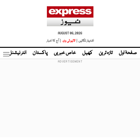
AUGUST 06, 2026
اشتہار لگائیں |
لائیو ٹی وی
| آج کا اخبار
صفحۂ اول
تازہ ترین
کھیل
خاص خبریں
پاکستان
انٹر نیشنل
ٹا