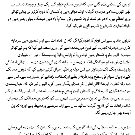
توپوں کی سلامی دی گئی جب کہ تینوں مسلح افواج کے ایک چاق و چوبند دستے نے
بھی انھیںسلامی دی۔ وہ گزشتہ ایک دہائی میں پاکستان کا دورہ کرنیوالی پہلی تھائی
وزیر اعظم ہیں۔ ادھر جوائنٹ ٹریڈ کمیٹی کی اسلام آباد میں میٹنگ ہوئی جس میں دو
طرفہ تجارت کے فروغ کے مواقع پر غورکیا گیا۔
دونوں جانب سے اس توقع کا اظہارکیا گیا کہ ان اقدامات سے اہم شعبوں میں سرمایہ
کاری اور دوطرفہ تجارت کے فروغ میںمدد ملے گی، وزیر اعظم نے کہا کہ ہم نے تھائی
سرمایہ کاروںکو پاکستان میں توانائی، آٹو پارٹس، فوڈ پراسیسنگ، ہیرے جیولری،
نوادرات، ٹور ازم اور ہوٹلنگ انڈسٹری میں سرمایہ کاری کی دعوت دی ہے۔ تھائی لینڈ کی
وزیراعظم ینگ لک شیناوترا نے اس موقع پر اظہارخیال کرتے ہوئے کہا کہ دونوں ممالک
کے درمیان عوام کی سطح پردوطرفہ رابطے اورتعلقات بڑھانے کی ضرورت ہے۔ اس سے
دوطرفہ تجارت اور علاقائی تعاون کی منزلیںآسان ہوں گی۔ انھوں نے کہا کہ انتہا پسندی
اور دہشتگردی کے خلاف پاکستان کو درپیش چیلنجز سے نمٹنے کے لیے پاکستان کے
لیے عالمی اور علاقائی تعاون اہم ترین ہے۔ انھوں نے کہا کہ دونوں ممالک کے درمیان
شاندار تعلقات کی تاریخ گزشتہ ساٹھ سال سے زائد عرصے پر محیط ہے اور یہ تعاون
آیندہ بھی جاری رہے گا۔
انھوں نے حالیہ سیلاب کی تباہ کاریوں کے نتیجے میں پاکستان کے بھاری جانی و مالی
نقصان پران کی حکومت اورعوام کی جانب سے افسوس کا اظہارکیا اور 11 مئی کے