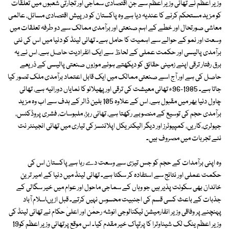
وزیر اعظم نے تھائی وزیر اعظم سے جن اقتصادی سماجی اور تجارتی شعبوں میں تعلقات
کو مزید مستحکم کرنے کا عندیہ دیا ہے وہ پاکستان کو درپیش اقتصادی مسائل، عالمی
معاشی صورتحال اور خطے کے اہم صنعتی اور برآمدی ممالک سے دو طرفہ تعلقات میں
وسعت اور نمو کے حوالے سے اہمیت کا حامل ہے۔ تھائی لینڈ کو دنیا میں اس کی نئی
برآمدی پالیسی اور حکمت عملی کے لحاظ سے ایک انفرادیت حاصل ہے، اس نے یہ
برق رفتار ترقی اپنے زمینی حقائق کو دیکھتے ہوئے موزوں صنعتی پالیسی کے ذریعے
حاصل کی ہے اور آج اسے صنعتی ممالک میں ایک قابل اعتماد برآمدی ملک تصور کیا
جاتا ہے۔ 1985-96ء تھائی معیشت کی ترقی اور پھیلائو کا نمایاں دورانیہ ہے، تھائی
چاول دنیا بھر میں مقبول ہے، اس کے علاوہ 105 بلین ڈالر کے ہدف سے اب وہ مزید
برآمدی حجم کی توسیع کے منصوبے رکھتا ہے، تھائی ربڑ، ملبوسات، فشری پروڈکٹس،
جیولری،کاریں، کمپیوٹرز اور دیگر الیکٹریکل اپلائنسز کی تیاری میں تھائی انجینئر نت
نئے تجربات میں مصروف ہیں۔
وہ اپنی برآمدات کے حجم کو جس تیزی سے وسعت دے رہا ہے پاکستان اس کی
حکمت عملی اور نتائج سے استفادہ کر سکتا ہے۔ تھائی لینڈ میں دنیا کے امیر ترین
خاندان بھی سکونت پذیر ہیں جو وہاں کے سماجی ماحول اور عوام میں خیر سگالی کے
جذبات کے باعث کسی قسم کی اجنبیت محسوس نہیں کرتے۔ قبل ازیںاسلام آباد
پہنچنے پر وفاقی وزیر انفارمیشن ٹیکنالوجی انوشہ رحمٰن اور اعلیٰ حکام نے تھائی لینڈ کی
وزیر اعظم ینگ لک شیناوترا کا پرتپاک خیر مقدم کیا۔ اس موقع پرتھائی وزیر اعظم کو19