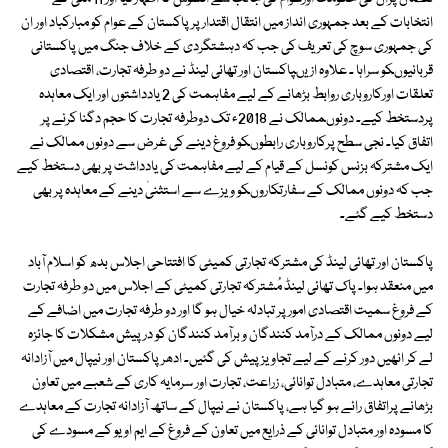
انتخابات کے بعد جمہوری انداز میں انتقال اقتدار پر پاکستان کے عوام کو مبارکباد اور ان
کی جمہوری سوچ کی تعریف کی جب کہ دہشتگردی کے خلاف جنگ میں پاکستانی
قربانیوںکو سراہا ۔ علاوہ ازیںپاکستان اور تھائی لینڈ نے دو طرفہ تجارت، اقتصادی
تعلقات اورکاروباری روابط بڑھانے کے لیے مفاہمت کی 2 یادداشتوں اور ایک معاہدہ
پردستخط کیے۔ دونوںممالک نے 2018ء تک دوطرفہ تجارت کا حجم دگنا کرنے پر
اتفاق کیا۔ نجی سطح پرکاروباری رابطوںکو فروغ دینے کی غرض سے دونوں ممالک نے
ایک مشترکہ بزنس کونسل کے قیام کے لیے مفاہمت کی یادداشت پر بھی دستخط کیے
جب کہ دونوں ممالک کے سفارتکاروںکو ویزے سے استثنیٰ دینے کے معاہدہ پر بھی
دستخط کیے گئے۔
پاکستان اور تھائی لینڈ کی مشترکہ تجارتی کمیٹی کا افتتاحی اجلاس بدھ کو اسلام آباد
میں منعقد ہوا۔ پاک تھائی لینڈ مُشترکہ تجارتی کمیٹی کے اجلاس میں دو طرفہ تجارت
کے فروغ سمیت اقتصادی امور پر تبادلہ خیال ہو گا اور دو طرفہ تجارت میں اضافے کے
لیے دونوں ممالک کے درآمد کنندگان و برآمد کنندگان کو درپیش مشکلات کا جائزہ
لے کر انھیں دور کرنے کے لیے تجاویز پیش کی گئیں۔ ادھر پاکستان اور نیپال میں آزادانہ
تجارتی معاہدے، متبادل توانائی، زراعت، تجارت اور سرمایہ کاری کے شعبے میں تعاون
بڑھانے پراتفاق رائے ہو گیا ہے، پاکستان نے نیپال کے ساتھ آزادانہ تجارت کے معاہدے
کا مسودہ اور متبادل توانائی کے ذرایع میں تعاون کے فروغ کے ایم او یو کے مسودے کی