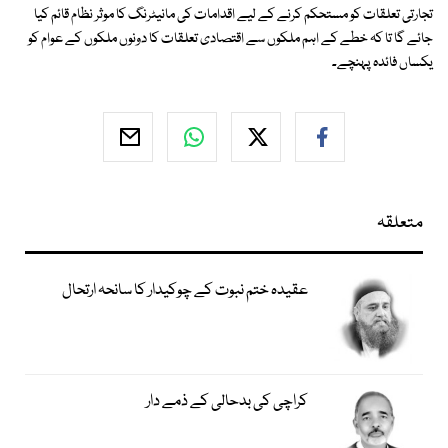
تجارتی تعلقات کو مستحکم کرنے کے لیے اقدامات کی مانیٹرنگ کا موثر نظام قائم کیا
جائے گا تا کہ خطے کے اہم ملکوں سے اقتصادی تعلقات کا دونوں ملکوں کے عوام کو
یکساں فائدہ پہنچے۔
متعلقہ
عقیدہ ختم نبوت کے چوکیدار کا سانحہ ارتحال
کراچی کی بدحالی کے ذمے دار