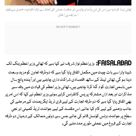
تھائی لینڈ کو دنیا میں اس کی نئی برآمدی پالیسی اور حکمت عملی کے لحاظ سے ایک انفرادیت حاصل ہے۔فوٹو :
اے ایف پی/ فائل
FAISALABAD:
وزیراعظم نواز شریف نے کہا ہے کہ تھائی وزیر اعظم ینگ لک
شینا وترا سے بات چیت میں مکمل اتفاق پایا گیا ہے کہ دوطرفہ تعاون کو مزید وسعت
دینا ہو گی، تھائی لینڈ کے ساتھ اقتصادی شراکت داری چاہتے ہیں اور آیندہ پانچ سال
میں باہمی تجارت کو د گنا کرنا چاہتے ہیں۔ تھائی وزیر اعظم کی قیادت میں وفد سے
مذاکرات اور بعد ازاں مشترکہ پریس کانفرنس کرتے ہوئے وزیر اعظم نے کہا کہ اس امر پر
بھی اتفاق پایا گیا ہے کہ دو طرفہ تجارت کے لیے فری ٹریڈ ایگریمنٹ کے مرحلے کی
جانب بڑھنے کے لیے کام کیا جائے، اس مقصد کے لیے جوائنٹ ٹریڈ کمیٹی اور نجی
سطح پر جوائنٹ بزنس کونسل قائم کی جائے جس سے دونوں ممالک کے درمیان دو طرفہ
تجارت کے فروغ میں عملی طور پر مدد ملے گی۔