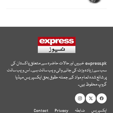
express.pk
خبروں اور حالات حاضرہ سے متعلق پاکستان کی
سب سے زیادہ وزٹ کی جانے والی ویب سائٹ ہے۔ اس ویب سائٹ
پر شائع شدہ تمام مواد کے جملہ حقوق بحق ایکسپریس میڈیا
گروپ محفوظ ہیں۔
ایکسپریس
ضابطہ
Privacy
Contact