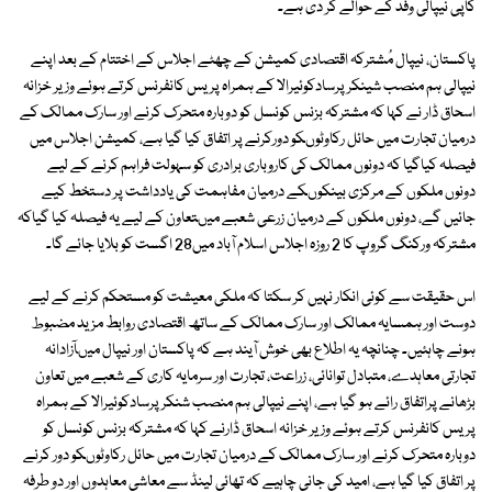
کاپی نیپالی وفد کے حوالے کر دی ہے۔
پاکستان، نیپال مُشترکہ اقتصادی کمیشن کے چھٹے اجلاس کے اختتام کے بعد اپنے
نیپالی ہم منصب شینکر پرسادکوئیرالا کے ہمراہ پریس کانفرنس کرتے ہوئے وزیر خزانہ
اسحاق ڈار نے کہا کہ مشترکہ بزنس کونسل کو دوبارہ متحرک کرنے اور سارک ممالک کے
درمیان تجارت میں حائل رکاوٹوںکو دورکرنے پر اتفاق کیا گیا ہے، کمیشن اجلاس میں
فیصلہ کیاگیا کہ دونوں ممالک کی کاروباری برادری کو سہولت فراہم کرنے کے لیے
دونوں ملکوں کے مرکزی بینکوںکے درمیان مفاہمت کی یادداشت پر دستخط کیے
جائیں گے، دونوں ملکوں کے درمیان زرعی شعبے میںتعاون کے لیے یہ فیصلہ کیا گیاکہ
مشترکہ ورکنگ گروپ کا 2 روزہ اجلاس اسلام آباد میں28 اگست کو بلایا جائے گا۔
اس حقیقت سے کوئی انکار نہیں کر سکتا کہ ملکی معیشت کو مستحکم کرنے کے لیے
دوست اور ہمسایہ ممالک اور سارک ممالک کے ساتھ اقتصادی روابط مزید مضبوط
ہونے چاہئیں۔ چنانچہ یہ اطلاع بھی خوش آیند ہے کہ پاکستان اور نیپال میںآزادانہ
تجارتی معاہدے، متبادل توانائی، زراعت، تجارت اور سرمایہ کاری کے شعبے میں تعاون
بڑھانے پراتفاق رائے ہو گیا ہے، اپنے نیپالی ہم منصب شنکر پرسادکوئیرالا کے ہمراہ
پریس کانفرنس کرتے ہوئے وزیر خزانہ اسحاق ڈارنے کہا کہ مشترکہ بزنس کونسل کو
دوبارہ متحرک کرنے اور سارک ممالک کے درمیان تجارت میں حائل رکاوٹوںکو دور کرنے
پر اتفاق کیا گیا ہے، امید کی جانی چاہیے کہ تھائی لینڈ سے معاشی معاہدوں اور دو طرفہ