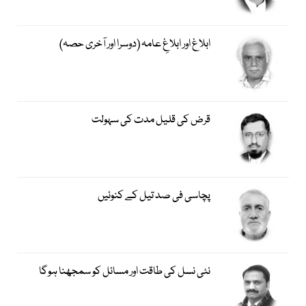
ابلاغ اور ابلاغِ عامہ (دوسرا اور آخری حصہ)
قرض کی قلیل مدت کی سہولت
پچاسی فی صد تیل کے کنوئیں
نئی نسل کی طاقت اور مسائل کو سمجھنا ہوگا