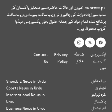
express.pk
خبروں اور حالات حاضرہ سے متعلق پاکستان کی
سب سے زیادہ وزٹ کی جانے والی ویب سائٹ ہے۔ اس ویب سائٹ
پر شائع شدہ تمام مواد کے جملہ حقوق بحق ایکسپریس میڈیا
گروپ محفوظ ہیں۔
ایکسپریس
ضابطہ
Privacy
Contact
کے بارے
اخلاق
Policy
Us
میں
صفحۂ اول
Showbiz News in Urdu
تازہ ترین
Sports News in Urdu
غزہ لہو لہو
International News in
پاکستان
Urdu
انٹر نیشنل
Business News in Urdu