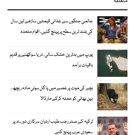
متعلقہ
عالمی جنگوں سے غذائی قیمتیں ساڑھے تین سال
کی بلند ترین سطح پر پہنچ گئیں، اقوام متحدہ
یورپ میں بدترین خشک سالی، دریا سوکھنے پر قدیم
باقیات برآمد
بچے کی موت پر غصے میں پاگل ہوئی مادہ ریچھ،
بہن بھائی کو حملہ کرکے مار ڈالا
ترکیہ کے صدر رجب طیب اردوان سرکاری دورے پر
سعودی عرب پہنچ گئے