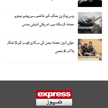
روس یوکرین جنگ کے خاتمے سے پہلے نیٹو پر
حملہ کرسکتا ہے، امریکی انٹیلی جنس
حوثی ڈرون حملہ، یمن کی سرکاری فورسز کے 3 اہلکار
ہلاک، 4 زخمی