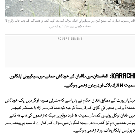
افغان صوبے ننگر ہار کے ضلع کنڑ میں سیکیورٹی اہلکار سڑک کنارے کیے گئے بم دھماکے کے بعد جائے وقوع کا
معائنہ کررہے ہیں۔ فوٹو: اے ایف پی
KARACHI:
افغانستان میں طالبان کے خودکش حملے میںسیکیورٹی اہلکاروں
سمیت 14 افراد ہلاک اوردرجنوں زخمی ہوگئے۔
میڈیا رپورٹ کے مطابق افغان حکام نے بتایا ہے کہ مشرقی صوبہ لوگر میں ایک خودکش
حملہ آور نے رینجرز کی گاڑی کے قریب آکر خودکودھماکے سے اڑادیا جسکے نتیجے
میں افغان لوکل پولیس کمانڈر سمیت 8 افراد موقع پر جبکہ 6 زخموں کی تاب نہ لاتے
ہوئے بعد میں دم توڑ گئے۔ ادھر صوبہ ننگرہار میں سڑک کے کنارے نصب بم پھٹنے سے
2 پولیس اہلکار ہلاک اور 2 زخمی ہوگئے۔