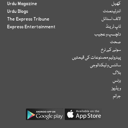
کھیل
Urdu Magazine
انٹرٹینمنٹ
Urdu Blogs
لائف اسٹائل
The Express Tribune
ٹاپ ٹرینڈ
Express Entertainment
دلچسپ و عجیب
صحت
سونے کے نرخ
پیٹرولیم مصنوعات کی قیمتیں
سائنس و ٹیکنالوجی
بلاگ
بزنس
ویڈیوز
جرائم