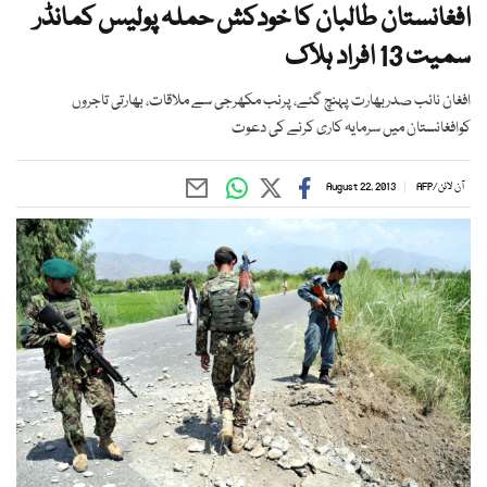
افغانستان طالبان کا خودکش حملہ پولیس کمانڈر
سمیت 13 افراد ہلاک
افغان نائب صدربھارت پہنچ گئے، پرنب مکھرجی سے ملاقات، بھارتی تاجروں
کوافغانستان میں سرمایہ کاری کرنے کی دعوت
آن لائن
/
AFP
August 22, 2013