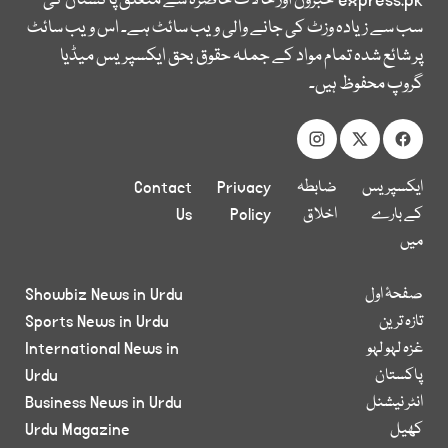
express.pk
خبروں اور حالات حاضرہ سے متعلق پاکستان کی
سب سے زیادہ وزٹ کی جانے والی ویب سائٹ ہے۔ اس ویب سائٹ
پر شائع شدہ تمام مواد کے جملہ حقوق بحق ایکسپریس میڈیا
گروپ محفوظ ہیں۔
ایکسپریس
ضابطہ
Privacy
Contact
کے بارے
اخلاق
Policy
Us
میں
صفحۂ اول
Showbiz News in Urdu
تازہ ترین
Sports News in Urdu
غزہ لہو لہو
International News in
پاکستان
Urdu
انٹر نیشنل
Business News in Urdu
کھیل
Urdu Magazine