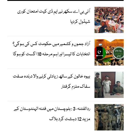
آئی بی اے سکھر نے ایم ڈی کیٹ امتحان کو ری
شیڈول کردیا
آزاد جموں و کشمیر میں حکومت کس کی ہوگی؟
انتخابات کا تیسرا اور اہم مرحلہ 10 اگست کو ہوگا
بیوہ خاتون کے ساتھ زیادتی کرنے والا درندہ صفت
سفاک ملزم گرفتار
ردالفتنہ-3 : بلوچستان میں فتنہ الہندوستان کے
مزید 12 دہشت گرد ہلاک