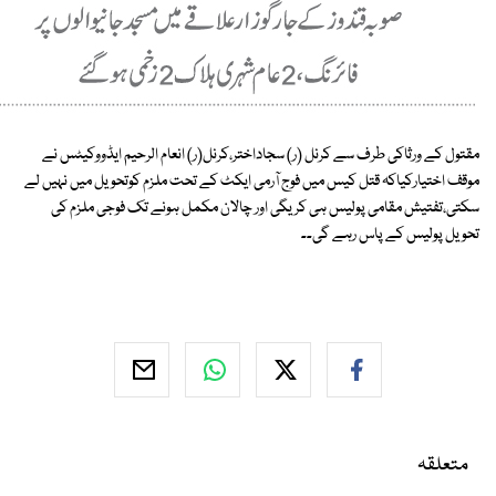
مقتول کے ورثاکی طرف سے کرنل (ر) سجاداختر،کرنل(ر) انعام الرحیم ایڈووکیٹس نے
موقف اختیارکیاکہ قتل کیس میں فوج آرمی ایکٹ کے تحت ملزم کوتحویل میں نہیں لے
سکتی،تفتیش مقامی پولیس ہی کریگی اور چالان مکمل ہونے تک فوجی ملزم کی
تحویل پولیس کے پاس رہے گی۔۔
متعلقہ