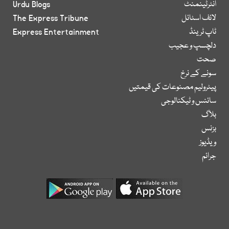
انٹرٹینمنٹ
Urdu Blogs
لائف اسٹائل
The Express Tribune
ٹاپ ٹرینڈ
Express Entertainment
دلچسپ و عجیب
صحت
سونے کے نرخ
پیٹرولیم مصنوعات کی قیمتیں
سائنس و ٹیکنالوجی
بلاگ
بزنس
ویڈیوز
جرائم