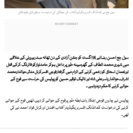
سول جج نے کمانڈنگ افسربریگیڈیئرآفتاب کی حوالگی کی درخواست منظورکرلی فوٹو: فائل
سول جج احسن رضانے 14اگست کو جشن آزادی کے دن تھانہ صدربیرونی کے علاقے
میں شہری محمد الطاف کے گھرمبینہ طور پر داخل ہوکر حامدنوازکو فائرنگ کرکے قتل
اورنعمان اسحاق کو زخمی کرنے کے الزام میں گرفتارفوجی افسرکرنل مدثر،حوالدارمحمد
اشرف،حوالدار یاسرعلی شاہ اور نائیک توقیر حسین کوپولیس کی حراست سے فوج کے
حوالے کرنے کاحکم دیدیاہے ۔
پولیس نے چاروں فوجی اہلکار باضابطہ طورپرفوج کے حوالے کر دیے،انھیں فوج کے حوالے
کرنے کی درخواست کمانڈنگ افسربریگیڈیئر آفتاب افضل اورکرنل فواد احمد نے کی
تھی۔