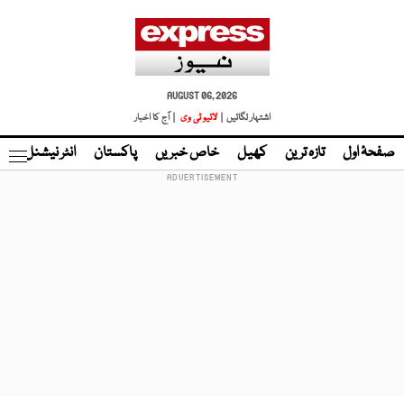
AUGUST 06, 2026
اشتہار لگائیں |
لائیو ٹی وی
| آج کا اخبار
صفحۂ اول
تازہ ترین
کھیل
خاص خبریں
پاکستان
انٹر نیشنل
ٹا