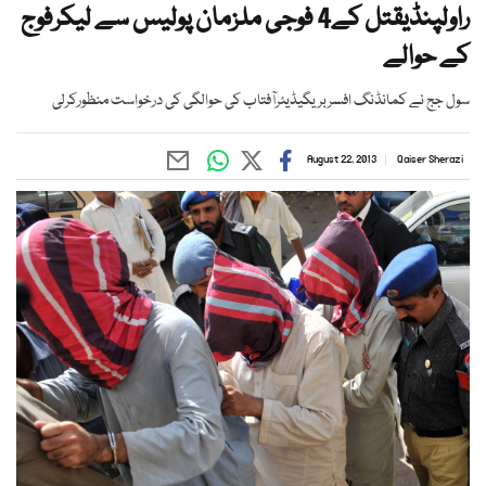
راولپنڈیقتل کے4 فوجی ملزمان پولیس سے لیکرفوج
کے حوالے
سول جج نے کمانڈنگ افسربریگیڈیئرآفتاب کی حوالگی کی درخواست منظورکرلی
August 22, 2013
Qaiser Sherazi