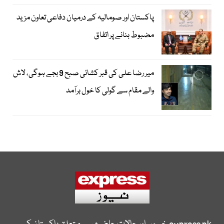
پاکستان اور صومالیہ کے درمیان دفاعی تعاون مزید
مضبوط بنانے پر اتفاق
میر رضا علی کی قبر کشائی صبح 9 بجے ہوگی، لاش
والے مقام سے گولی کا خول برآمد