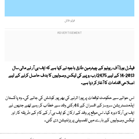
فوٹو: فائل
فیڈرل بورڈ آف ریونیو کے چیئرمین طارق باجوہ نے کہا ہے کہ ایف بی آر نے مالی سال
2013-14 کے لیے 2475ارب روپے کی ٹیکس وصولیوں کا ہدف حاصل کرنے کے لیے
اصلاحی اقدامات کا آغاز کر دیا ہے۔
اس حوالے سے حکومت توقعات پر پورا اترنے کی بھرپور کوشش کی جائے گی۔ وہ پاکستان
ایڈمنسٹریشن سروسز کے افسران کے 46رکنی وفد سے خطاب کر رہے تھے جنہوں نے
ایف بی آرکا دورہ کیا۔ اس موقع پر وفد کے ارکان کو ایف بی آر کے کام کے طریقہ کار اور
ٹیکس وصولیوں کے بارے میں تفصیلی پریزنٹیشن دی گئی۔