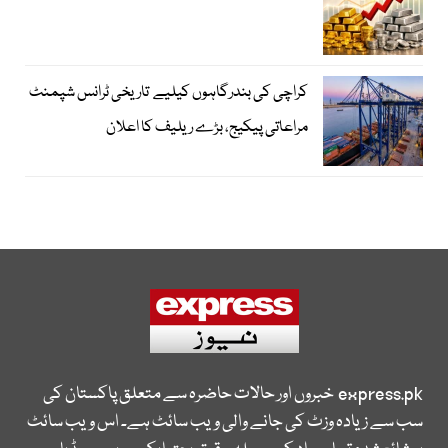
کراچی کی بندرگاہوں کیلیے تاریخی ٹرانس شپمنٹ
مراعاتی پیکیج، بڑے ریلیف کا اعلان
express.pk
خبروں اور حالات حاضرہ سے متعلق پاکستان کی
سب سے زیادہ وزٹ کی جانے والی ویب سائٹ ہے۔ اس ویب سائٹ