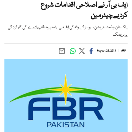
ایف بی آر نے اصلاحی اقدامات شروع
کردیےچیئرمین
پاکستان ایڈمنسٹریشن سروسزکے وفدکی ایف بی آرآمدپرخطاب،ادارے کی کارکردگی
پربریفنگ
August 23, 2013
APP