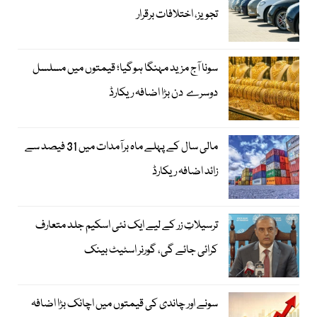
تجویز، اختلافات برقرار
سونا آج مزید مہنگا ہوگیا؛ قیمتوں میں مسلسل
دوسرے دن بڑا اضافہ ریکارڈ
مالی سال کے پہلے ماہ برآمدات میں 31 فیصد سے
زائد اضافہ ریکارڈ
ترسیلاتِ زر کے لیے ایک نئی اسکیم جلد متعارف
کرائی جائے گی، گورنر اسٹیٹ بینک
سونے اور چاندی کی قیمتوں میں اچانک بڑا اضافہ