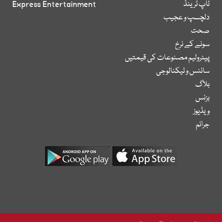
ٹاپ ٹرینڈ
Express Entertainment
دلچسپ و عجیب
صحت
سونے کے نرخ
پیٹرولیم مصنوعات کی قیمتیں
سائنس و ٹیکنالوجی
بلاگ
بزنس
ویڈیوز
جرائم