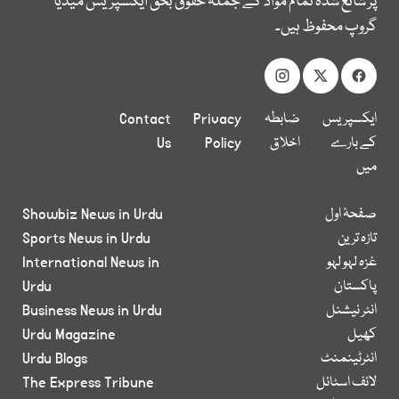
پر شائع شدہ تمام مواد کے جملہ حقوق بحق ایکسپریس میڈیا
گروپ محفوظ ہیں۔
ایکسپریس
ضابطہ
Privacy
Contact
کے بارے
اخلاق
Policy
Us
میں
صفحۂ اول
Showbiz News in Urdu
تازہ ترین
Sports News in Urdu
غزہ لہو لہو
International News in
پاکستان
Urdu
انٹر نیشنل
Business News in Urdu
کھیل
Urdu Magazine
انٹرٹینمنٹ
Urdu Blogs
لائف اسٹائل
The Express Tribune