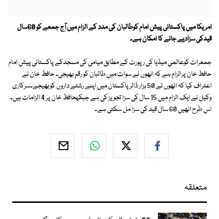
امریکا میں پاکستانی پیش امام کوطالبان کی مدد کے الزام میں آج جمعے کو 60سال
قیدکی سزادیے جانے کا امکان ہے۔
جمعرات کوعالمی میڈیا کی رپورٹ کے مطابق میامی کی مسجدکے پاکستانی پیش امام
حافظ خان پرالزام ہے کہ انھوں نے سوات میں طالبان کو رقم بھیجی۔ حافظ خان نے
اعتراف کیا کہ انھوں نے 50 ہزار ڈالر پاکستان میں اپنے رشتے داروں کوبھیجے۔سرکاری
وکیل نے ایک الزام میں 15 سال کی سزا تجویز کی ہے جبکہحافظ خان پر 4 الزامات ہیں۔
اس طرح انھیں 60 سال قید کی سزا مل سکتی ہے۔
متعلقہ