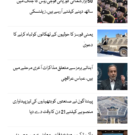
50 ہزار شمالی کوریائی فوجی روس کا جنگ میں
ساتھ دینے کیلئے آرہے ہیں، زیلنسکی
یمنی فورسز کا حوثیوں کے ٹھکانوں کو تباہ کرنے کا
دعویٰ
آبنائے ہرمز سے متعلق مذاکرات آخری مرحلے میں
ہیں، عباس عراقچی
پینٹاگون نے صنعتوں کو ہتھیاروں کی تیز پیداواری
منصوبے کیلئے 21 دن کا وقت دے دیا