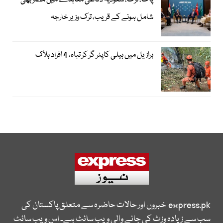
پاک، ترک، سعودیہ دفاعی معاہدے میں مصر بھی
شامل ہونے کے قریب، ترک وزیر خارجہ
برازیل میں ہیلی کاپٹر گر کر تباہ، 4 افراد ہلاک
express.pk
خبروں اور حالات حاضرہ سے متعلق پاکستان کی
سب سے زیادہ وزٹ کی جانے والی ویب سائٹ ہے۔ اس ویب سائٹ