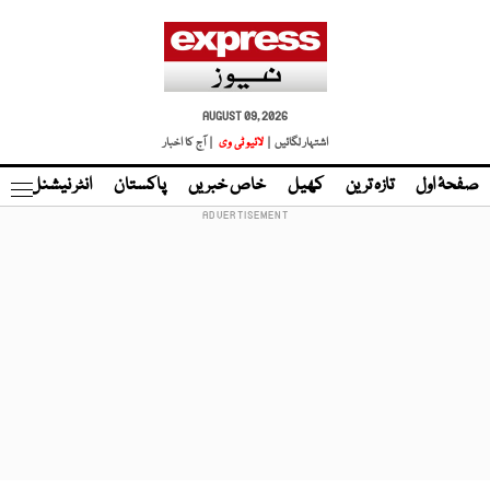
AUGUST 09, 2026
اشتہار لگائیں |
لائیو ٹی وی
| آج کا اخبار
صفحۂ اول
تازہ ترین
کھیل
خاص خبریں
پاکستان
انٹر نیشنل
ٹا