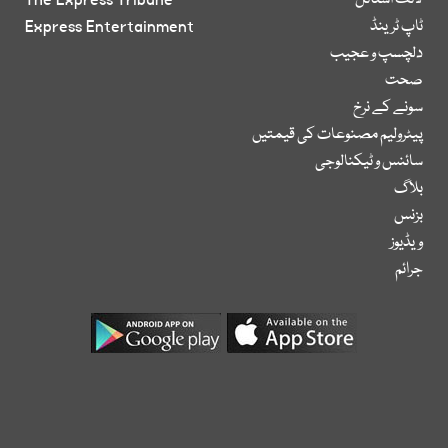
لائف اسٹائل
The Express Tribune
ٹاپ ٹرینڈ
Express Entertainment
دلچسپ و عجیب
صحت
سونے کے نرخ
پیٹرولیم مصنوعات کی قیمتیں
سائنس و ٹیکنالوجی
بلاگ
بزنس
ویڈیوز
جرائم