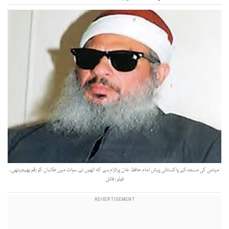
میامی کی مسجدکے پاکستانی پیش امام حافظ خان پرالزام ہے کہ انھوں نے سوات میں طالبان کو رقم بھیجیتھی۔
فوٹو : فائل