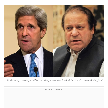
امریکی وزیر خارجہ جان کیری نے نواز شریف کو صدر اوباما کی جانب سے ملاقات کی دعوت بھی دی۔ فوٹو: فائل