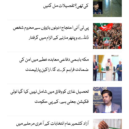
کی تھی؟ تفصیلات مل گئیں
پی ٹی آئی احتجاج؛ دونوں بازوؤں سے محروم شخص
ڈنڈے و پتھر مارنے کے الزام میں گرفتار
مکہ باہمی دفاعی معاہدہ خطے میں امن کی
ضمانت فراہم کرے گا، اراکین پارلیمنٹ
تحصیل غازی کو وفاق میں شامل نہیں کیا گیا نوٹی
فکیشن جعلی ہے، کے پی حکومت
آزاد کشمیر عام انتخابات کے آخری مرحلے میں