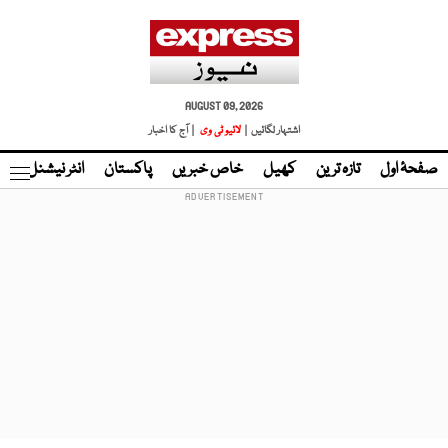
AUGUST 09, 2026
اشتہار لگائیں |
لائیو ٹی وی
| آج کا اخبار
صفحۂ اول
تازہ ترین
کھیل
خاص خبریں
پاکستان
انٹر نیشنل
ٹا