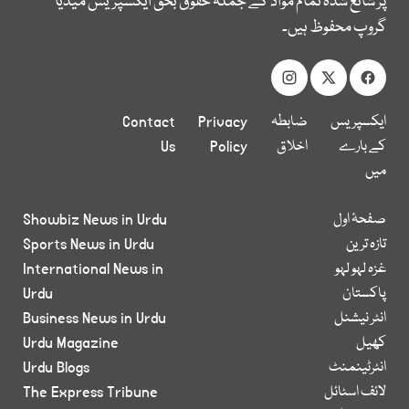
پر شائع شدہ تمام مواد کے جملہ حقوق بحق ایکسپریس میڈیا
گروپ محفوظ ہیں۔
ایکسپریس
ضابطہ
Privacy
Contact
کے بارے
اخلاق
Policy
Us
میں
صفحۂ اول
Showbiz News in Urdu
تازہ ترین
Sports News in Urdu
غزہ لہو لہو
International News in
پاکستان
Urdu
انٹر نیشنل
Business News in Urdu
کھیل
Urdu Magazine
انٹرٹینمنٹ
Urdu Blogs
لائف اسٹائل
The Express Tribune