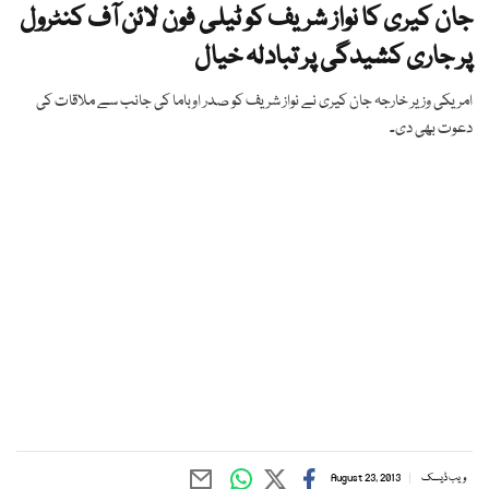
جان کیری کا نواز شریف کو ٹیلی فون لائن آف کنٹرول
پر جاری کشیدگی پر تبادلہ خیال
امریکی وزیر خارجہ جان کیری نے نواز شریف کو صدر اوباما کی جانب سے ملاقات کی
دعوت بھی دی۔
ویب ڈیسک
August 23, 2013