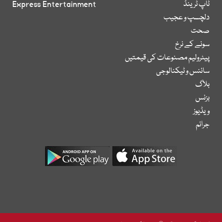
ٹاپ ٹرینڈ
Express Entertainment
دلچسپ و عجیب
صحت
سونے کے نرخ
پیٹرولیم مصنوعات کی قیمتیں
سائنس و ٹیکنالوجی
بلاگ
بزنس
ویڈیوز
جرائم