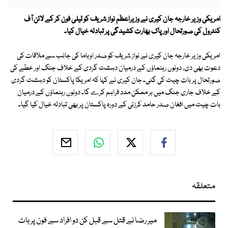
امریکی وزیر خارجہ جان کیری نے وزیراعظم نواز شریف کو ٹیلی فون کر کے لائن آف
کنٹرول کی صورتحال اور پاک بھارت کشیدگی پر تبادلہ خیال کیا۔
امریکی وزیر خارجہ جان کیری نے نواز شریف کو صدر اوباما کی جانب سے ملاقات کی
دعوت بھی دی، دونوں رہنماؤں کے درمیان دہشت گردی کے خلاف جنگ اور خطے کی
صورتحال پر بات چیت کی گئی۔ جان کیری نے کہا کہ امریکا پاکستان کو دہشت گردی
کے خلاف جاری جنگ میں ہر ممکن مدد فراہم کرے گا۔ دونوں رہنماؤں کے درمیان
بات چیت میں افغان صدر حامد کرزئی کے دورہ پاکستان پر بھی تبادلہ خیال کیا گیا۔
متعلقہ
میر رضا نے قتل سے قبل کن دو افراد سے فون پر بات