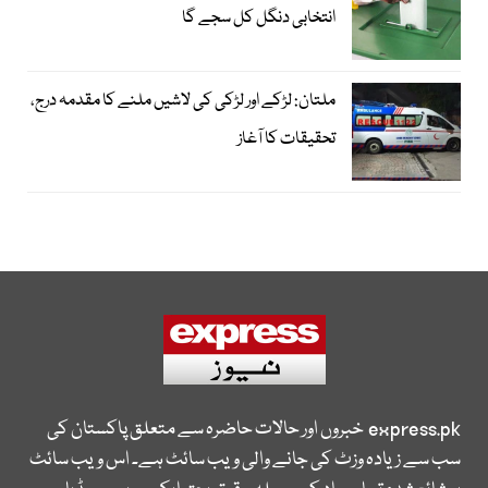
انتخابی دنگل کل سجے گا
ملتان: لڑکے اور لڑکی کی لاشیں ملنے کا مقدمہ درج،
تحقیقات کا آغاز
express.pk
خبروں اور حالات حاضرہ سے متعلق پاکستان کی
سب سے زیادہ وزٹ کی جانے والی ویب سائٹ ہے۔ اس ویب سائٹ