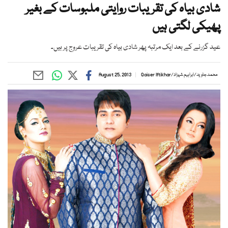
شادی بیاہ کی تقریبات روایتی ملبوسات کے بغیر
پھیکی لگتی ہیں
عید گزرنے کے بعد ایک مرتبہ پھر شادی بیاہ کی تقریبات عروج پر ہیں۔
محمد جاوید
/
ابراہیم شہزاد
/
Qaiser Iftikhar
August 25, 2013