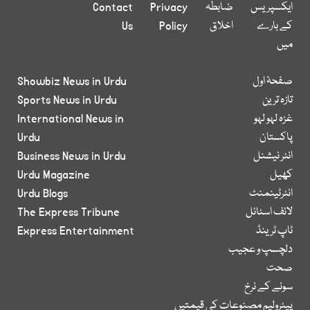
ایکسپریس
ضابطہ
Privacy
Contact
کے بارے
اخلاق
Policy
Us
میں
صفحۂ اول
Showbiz News in Urdu
تازہ ترین
Sports News in Urdu
غزہ لہو لہو
International News in
پاکستان
Urdu
انٹر نیشنل
Business News in Urdu
کھیل
Urdu Magazine
انٹرٹینمنٹ
Urdu Blogs
لائف اسٹائل
The Express Tribune
ٹاپ ٹرینڈ
Express Entertainment
دلچسپ و عجیب
صحت
سونے کے نرخ
پیٹرولیم مصنوعات کی قیمتیں