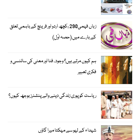
زباں فہمی290 ;کچھ اردو اور فرینچ کے باہمی تعلق
کے بارے میں (حصہ اوّل)
ہم کیوں مرتے ہیں؟ وجود، فنا اور معنی کی سائنسی و
فکری تعبیر
ریاست کو پوری زندگی دینے والے پنشنرز بوجھ کیوں؟
شہداء کے لہو سے مہکتا میرا گاؤں