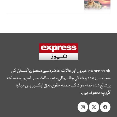
express.pk
خبروں اور حالات حاضرہ سے متعلق پاکستان کی
سب سے زیادہ وزٹ کی جانے والی ویب سائٹ ہے۔ اس ویب سائٹ
پر شائع شدہ تمام مواد کے جملہ حقوق بحق ایکسپریس میڈیا
گروپ محفوظ ہیں۔