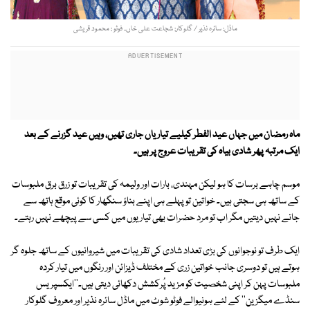
ماڈل: سائرہ نذیر / گلوکار: شجاعت علی خاں۔ فوٹو : محمود قریشی
ماہ رمضان میں جہاں عید الفطر کیلیے تیاریاں جاری تھیں، وہیں عید گزرنے کے بعد
ایک مرتبہ پھر شادی بیاہ کی تقریبات عروج پر ہیں۔
موسم چاہے برسات کا ہو لیکن مہندی، بارات اور ولیمہ کی تقریبات تو زرق برق ملبوسات
کے ساتھ ہی سجتی ہیں۔ خواتین تو پہلے ہی اپنے بناؤ سنگھار کا کوئی موقع ہاتھ سے
جانے نہیں دیتیں مگر اب تو مرد حضرات بھی تیاریوں میں کسی سے پیچھے نہیں رہتے۔
ایک طرف تو نوجوانوں کی بڑی تعداد شادی کی تقریبات میں شیروانیوں کے ساتھ جلوہ گر
ہوتے ہیں تو دوسری جانب خواتین زری کے مختلف ڈیزائن اور رنگوں میں تیار کردہ
ملبوسات پہن کر اپنی شخصیت کو مزید پُرکشش دکھائی دیتی ہیں۔''ایکسپریس
سنڈے میگزین'' کے لئے ہونیوالے فوٹو شوٹ میں ماڈل سائرہ نذیر اور معروف گلوکار