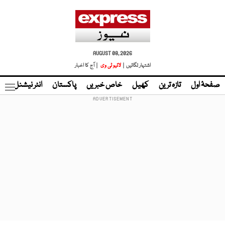
AUGUST 08, 2026
اشتہار لگائیں |
لائیو ٹی وی
| آج کا اخبار
صفحۂ اول
تازہ ترین
کھیل
خاص خبریں
پاکستان
انٹر نیشنل
ٹا