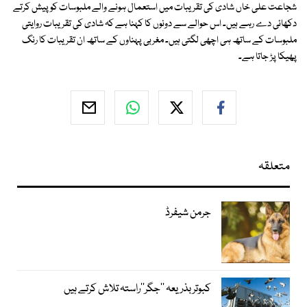
شجاعت علی خاں شادی کی تقریبات میں استعمال ہونے والے ملبوسات کو پیش کرتے
دکھائی دے رہے ہیں۔ اس حوالے سے دونوں کا کہنا ہے کہ شادی کی تقریبات روایتی
ملبوسات کے ساتھ ہی اچھی لگتی ہیں۔ مغربی پہناوں کے ساتھ ان تقریبات کا رنگ
پھیکا پڑ جاتا ہے۔
متعلقہ
جرمن شیفرڈ
کبوتر بذریعہ ’’جگر‘‘راستہ تلاش کرتے ہیں