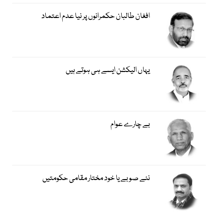
افغان طالبان حکمرانوں پر نیا عدم اعتماد
یہاں الیکشن ایسے ہی ہوتے ہیں
بے چارے عوام
نئے صوبے یا خود مختار مقامی حکومتیں