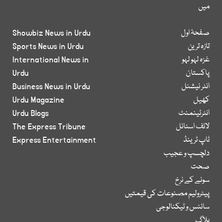
میں
صفحۂ اول
Showbiz News in Urdu
تازہ ترین
Sports News in Urdu
غزہ لہو لہو
International News in
پاکستان
Urdu
انٹر نیشنل
Business News in Urdu
کھیل
Urdu Magazine
انٹرٹینمنٹ
Urdu Blogs
لائف اسٹائل
The Express Tribune
ٹاپ ٹرینڈ
Express Entertainment
دلچسپ و عجیب
صحت
سونے کے نرخ
پیٹرولیم مصنوعات کی قیمتیں
سائنس و ٹیکنالوجی
بلاگ