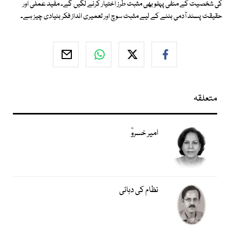
کی شخصیت کے منفی پہلو بھی مثبت طرز اختیار کرنے لگیں گے۔ مفید عملی اور
حقیقت پسند آدمی بننے کے لیے مثبت سوچ اور تعمیری انداز فکر بنیادی چیز ہے۔
متعلقہ
امیر خسروؒ
نظام کی دہائی