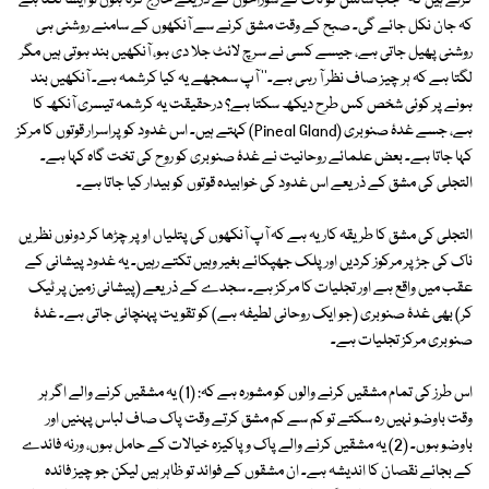
کرتے ہیں کہ ''جب سانس کو ناک کے سوراخوں کے ذریعے خارج کرتا ہوں تو ایسا لگتا ہے
کہ جان نکل جائے گی۔ صبح کے وقت مشق کرنے سے آنکھوں کے سامنے روشنی ہی
روشنی پھیل جاتی ہے، جیسے کسی نے سرچ لائٹ جلا دی ہو، آنکھیں بند ہوتی ہیں مگر
لگتا ہے کہ ہر چیز صاف نظر آ رہی ہے۔'' آپ سمجھے یہ کیا کرشمہ ہے۔ آنکھیں بند
ہونے پر کوئی شخص کس طرح دیکھ سکتا ہے؟ درحقیقت یہ کرشمہ تیسری آنکھ کا
ہے، جسے غدۂ صنوبری (Pineal Gland) کہتے ہیں۔ اس غدود کو پراسرار قوتوں کا مرکز
کہا جاتا ہے۔ بعض علمائے روحانیت نے غدۂ صنوبری کو روح کی تخت گاہ کہا ہے۔
التجلی کی مشق کے ذریعے اس غدود کی خوابیدہ قوتوں کو بیدار کیا جاتا ہے۔
التجلی کی مشق کا طریقہ کار یہ ہے کہ آپ آنکھوں کی پتلیاں اوپر چڑھا کر دونوں نظریں
ناک کی جڑ پر مرکوز کردیں اور پلک جھپکائے بغیر وہیں تکتے رہیں۔ یہ غدود پیشانی کے
عقب میں واقع ہے اور تجلیات کا مرکز ہے۔ سجدے کے ذریعے (پیشانی زمین پر ٹیک
کر) بھی غدۂ صنوبری (جو ایک روحانی لطیفہ ہے) کو تقویت پہنچائی جاتی ہے۔ غدۂ
صنوبری مرکز تجلیات ہے۔
اس طرز کی تمام مشقیں کرنے والوں کو مشورہ ہے کہ: (1) یہ مشقیں کرنے والے اگر ہر
وقت باوضو نہیں رہ سکتے تو کم سے کم مشق کرتے وقت پاک صاف لباس پہنیں اور
باوضو ہوں۔ (2) یہ مشقیں کرنے والے پاک و پاکیزہ خیالات کے حامل ہوں، ورنہ فائدے
کے بجائے نقصان کا اندیشہ ہے۔ ان مشقوں کے فوائد تو ظاہر ہیں لیکن جو چیز فائدہ