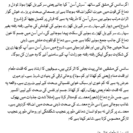
اگر سانس کی مشق کے ساتھ ''سرش آسن'' کیا جائے یعنی سر کے بل کھڑا ہونا، تو دل و
دماغ کی قوت میں حیرت انگیز اضافہ ہوجاتا ہے اور جسمانی صحت پر بڑے خوش گوار
اثرات مرتب ہوتے ہیں سرش آسن کا طریقہ یہ ہے کہ فرش پر کمبل بچھا کر (شروع
شروع) میں دیوار کے سہارے سر کے بل کھڑے ہونے کی کوشش کی جائے، رفتہ رفتہ بغیر
سہارے سر کے بل کھڑے ہونے کی سکت پیدا ہوجائے گی۔ اس آسن میں جسم کا خون
دماغ کی جانب جمع ہونے لگتا ہے جس سے دماغ کو تقویت ملتی ہے، ذہنی
صلاحیتیں جلا پاتی ہیں اور نظر تیز ہوتی ہے۔ شروع میں سرش آسن سے آپ کو بھاری پن
کی شکایت ہوگی لیکن رفتہ رفتہ جو رزلٹ آپ کے سامنے آئے گا وہ حیران کن ہوگا۔
سانس کی مشقیں خالی پیٹ بجلی کا اثر کرتی ہیں۔ صوفیوں کا ارشاد ہے کہ قلت طعام
اور قلت منام (یعنی کم کھانا اور کم سونا) روحانی ترقی کی بنیادی شرط ہے۔ اور میری
عرض یہ ہے کہ کم خوری اور سبک خوابی نفسیاتی صحت کے لیے ضروری ہے۔ واقعہ یہ
ہے کہ قلت طعام یعنی بھوک رکھ کر کھانا، جسم اور نفس کی صحت کے لیے اکسیر
ہے، جس طرح دماغ (شعور) معدے کو متاثر کرتا ہے (مثلاً شدتِ جذبات میں بھوک
غائب ہوجاتی ہے) اسی طرح معدے کی صحت ذہنی صحت میں اضافہ کردیتی ہے۔
معدے پر گرانی نہ ہو تو انسان دماغی طور پر عجیب شگفتگی اور روحانی طور پر عجیب
تازگی محسوس کرتا ہے، شاعر کہتا ہے کہ: