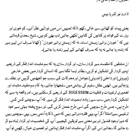
اندرون از طعام خالی دار
تا درد نور کبریا بینی
یعنی پیٹ کو کھانے سے خالی رکھو، تاکہ تمہیں اس میں نورالٰہی نظر آئے۔ کم خوری اور
روزے کے فوائد پر کتابوں کی کتابیں لکھی جائیں تب بھی کم ہیں۔ شیخ سعدیؒ فرماتے
ہیں کہ ''خوردن برائے زیستن است، نہ کہ زیستن برائے خوردن'' (کھانا صرف اس لیے ہے
کہ زندہ رہا جائے نہ یہ کہ صرف کھانے کے لیے زندہ رہا جائے)۔
ان مشقوں کا مقصد ہے کردار سازی۔ اور کردار سازی یہ کہ ہم مثبت انداز فکر کے ذریعے
اپنے کردار کی تشکیل نو کریں۔ بظاہر ایسا لگتا ہے کہ انسانی کردار میں بعض خارجی
(بیرونی) اور داخلی (اندرونی) عوامل اور محرکات کے سبب جو الجھنیں گرہیں اور عقدے
پڑجاتے ہیں، انھیں عقل سلیم کی روشنی میں سلجھایا جائے۔ یہ کام ہم مفید، مثبت اور
تعمیری ترغیبات و تلقینات SUGESSION کے ذریعے کر سکتے ہیں۔ امر واقعہ یہ ہے کہ
تشکیل کردار میں سب سے زیادہ اہمیت انداز فکر کی ہے، کہ آپ سوچتے کس کس
طرح ہیں۔ جس طرح سوچیں گے اسی طرح عمل کریں گے، اور سوچ پختہ ہوتی ہے خود
ترغیبی ہے! مثلاً اگر آپ یہی فقرہ دہراتے رہیں کہ میں ناکارہ آدمی ہوں، یہی سوچتے رہیں
کہ میرا وجود فضول اور بے معنی ہے تو یقین کیجیے، آپ کی شخصیت اور کردار تباہ ہو کر
رہ جائے گا۔ بجائے اس کے اگر آپ مثبت انداز فکر اپنائیں اور تعمیری خیال رکھیں تو آپ