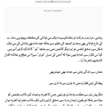
waqar.ahmed@express.com.pk
روشنی، حرارت و حرکت اور مقناطیسیت ایک ہی توانائی کے مختلف پہلو ہیں۔ مادے
کی طرح توانائی بھی وحدت الوجود کی مظہر ہے بلکہ خود مادہ بھی توانائی کی ہی ایک
شکل ہے۔ مشق تنفس نور اور دیگر کالموں میں ہم جابجا ''نور'' کا تذکرہ کرتے آئے ہیں،
کیا اس تکرار سے اندازہ نہیں ہوتا کہ آدمی کی اصل ''نوری'' ہے؟ اس موقع پر علامہ اقبال
کا مشہور شعر یاد آیا ؎
عمل سے زندگی بنتی ہے جنت بھی جہنم بھی
یہخاکی اپنی فطرت میں نہ نوری ہے نہ ناری ہے
مگر یہاں نور سے مطلب وہ مادی نور نہیں جس کا تجربہ روحیت کے طالب علموں کو
ہوتا ہے بلکہ نور یقین و ایمان مراد ہے۔ مشق کرنے والے ایک طالب علم اپنا تجربہ بیان