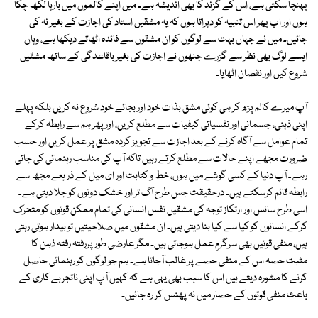
پہنچا سکتی ہے، اس کے گزند کا بھی اندیشہ ہے۔ میں اپنے کالموں میں بارہا لکھ چکا
ہوں اور اب پھر اس تنبیہ کو دہراتا ہوں کہ یہ مشقیں استاد کی اجازت کے بغیر نہ کی
جائیں۔ میں نے جہاں بہت سے لوگوں کو ان مشقوں سے فائدہ اٹھاتے دیکھا ہے، وہاں
ایسے لوگ بھی نظر سے گزرے جنھوں نے اجازت کی بغیر باقاعدگی کے ساتھ مشقیں
شروع کیں اور نقصان اٹھایا۔
آپ میرے کالم پڑھ کر ہی کوئی مشق بذات خود اور بجائے خود شروع نہ کریں بلکہ پہلے
اپنی ذہنی، جسمانی اور نفسیاتی کیفیات سے مطلع کریں، اور پھر ہم سے رابطہ کرکے
تمام عوامل سے آگاہ کرنے کے بعد اجازت سے تجویز کردہ مشق پر عمل کریں اور حسب
ضرورت مجھے اپنے حالات سے مطلع کرتے رہیں تاکہ آپ کی مناسب رہنمائی کی جاتی
رہے۔ آپ دنیا کے کسی گوشے میں ہوں، خط و کتابت اور ای میل کے ذریعے مجھ سے
رابطہ قائم کرسکتے ہیں۔ درحقیقت جس طرح آگ تر اور خشک دونوں کو جلا دیتی ہے۔
اسی طرح سانس اور ارتکاز توجہ کی مشقیں نفس انسانی کی تمام ممکن قوتوں کو متحرک
کرکے انسانوں کو کیا سے کیا بنا دیتی ہیں۔ ان مشقوں میں صلاحیتیں تو بیدار ہوتی رہتی
ہیں، منفی قوتیں بھی سرگرمِ عمل ہوجاتی ہیں۔ مگر عارضی طور پررفتہ رفتہ ذہن کا
مثبت حصہ اس کے منفی حصے پر غالب آجاتا ہے۔ ہم جو لوگوں کو رہنمائی حاصل
کرنے کا مشورہ دیتے ہیں اس کا سبب بھی یہی ہے کہ کہیں آپ اپنی ناتجربے کاری کے
باعث منفی قوتوں کے حصار میں نہ پھنس کر رہ جائیں۔