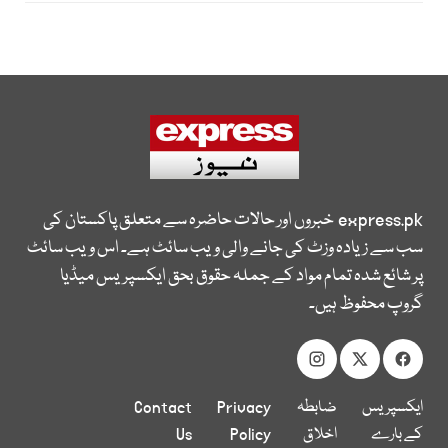
express.pk
خبروں اور حالات حاضرہ سے متعلق پاکستان کی
سب سے زیادہ وزٹ کی جانے والی ویب سائٹ ہے۔ اس ویب سائٹ
پر شائع شدہ تمام مواد کے جملہ حقوق بحق ایکسپریس میڈیا
گروپ محفوظ ہیں۔
ایکسپریس
ضابطہ
Privacy
Contact
کے بارے
اخلاق
Policy
Us