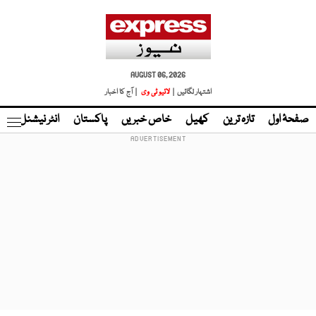
AUGUST 06, 2026
اشتہار لگائیں |
لائیو ٹی وی
| آج کا اخبار
صفحۂ اول
تازہ ترین
کھیل
خاص خبریں
پاکستان
انٹر نیشنل
ٹا