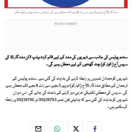
مددگار 15آج دوپہر 3 بجے سے رات 8 بجے تک معطل رہے گی، ترجمان سندھ پولیس فوٹو : فائل
سندھ پولیس کی جانب سے شہریوں کی مدد کے لیے قائم کردہ ہیلپ لائن مددگار 15 کی
سروس آج ( اتوار کو) چند گھنٹوں کے لیے معطل رہے گی ۔
شہریوں کو متبادل نمبروں پر رابطہ کرنے کی ہدایت کی گئی ہے ، سندھ پولیس کے
ترجمان کے مطابق مددگار 15آج (اتوارکو) دوپہر 3 بجے سے رات 8 بجے تک معطل رہے
گی ، سروس کی معطلی تکنیکی خرابی دور کرنے کے باعث کی جائے گی ، اس دوران
شہریوں کو ہدایت کی گئی ہے کہ وہ ٹیلی فون نمبر 99218793 اور 99218796 پر رابطہ
کرسکتے ہیں۔