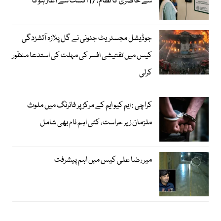
سے حاضری کا نظام، 17 اگست سے آغاز ہوگا
جوڈیشل مجسٹریٹ جنونی نے گل پلازہ آتشزدگی
کیس میں تفتیشی افسر کی مہلت کی استدعا منظور
کرلی
کراچی : ایم کیو ایم کے مرکز پر فائرنگ میں ملوث
ملزمان زیر حراست، کئی اہم نام بھی شامل
میر رضا علی کیس میں اہم پیشرفت