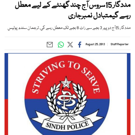
مددگار 15سروس آج چند گھنٹے کے لیے معطل
رہے گیمتبادل نمبرجاری
مددگار 15آج دوپہر 3 بجے سے رات 8 بجے تک معطل رہے گی، ترجمان سندھ پولیس
August 25, 2013
Staff Reporter