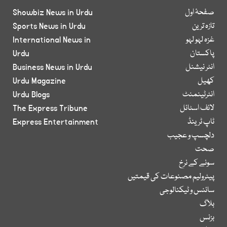
صفحۂ اول
Showbiz News in Urdu
تازہ ترین
Sports News in Urdu
غزہ لہو لہو
International News in
پاکستان
Urdu
انٹر نیشنل
Business News in Urdu
کھیل
Urdu Magazine
انٹرٹینمنٹ
Urdu Blogs
لائف اسٹائل
The Express Tribune
ٹاپ ٹرینڈ
Express Entertainment
دلچسپ و عجیب
صحت
سونے کے نرخ
پیٹرولیم مصنوعات کی قیمتیں
سائنس و ٹیکنالوجی
بلاگ
بزنس