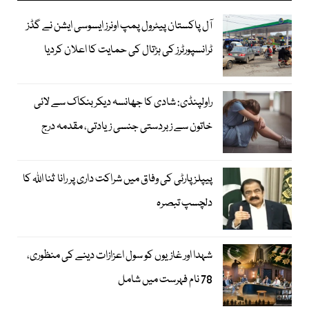
آل پاکستان پیٹرول پمپ اونرز ایسوسی ایشن نے گڈز
ٹرانسپورٹرز کی ہڑتال کی حمایت کا اعلان کردیا
راولپنڈی: شادی کا جھانسہ دیکر بنکاک سے لائی
خاتون سے زبردستی جنسی زیادتی، مقدمہ درج
پیپلز پارٹی کی وفاق میں شراکت داری پر رانا ثنا اللہ کا
دلچسپ تبصرہ
شہدا اور غازیوں کو سول اعزازات دینے کی منظوری،
78 نام فہرست میں شامل