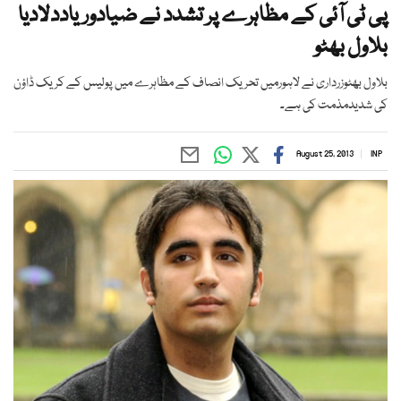
پی ٹی آئی کے مظاہرے پر تشدد نے ضیادوریاددلادیا
بلاول بھٹو
بلاول بھٹوزرداری نے لاہورمیں تحریک انصاف کے مظاہرے میں پولیس کے کریک ڈاؤن
کی شدیدمذمت کی ہے۔
August 25, 2013
INP