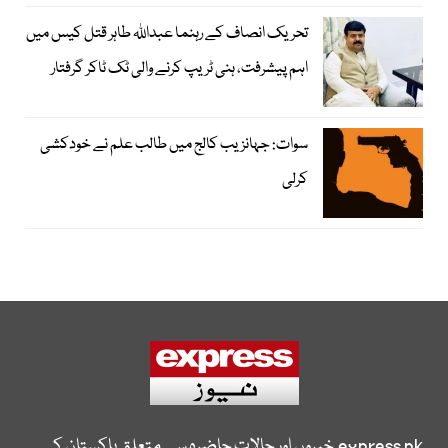
تحریک انصاف کے رہنما عبداللہ طاہر قتل کیس میں
اہم پیشرفت، ہنی ٹریپ کرنے والی ٹک ٹاکر گرفتار
سوات: جہانزیب کالج میں طالب علم نے خودکشی
کرلی
express.pk
خبروں اور حالات حاضرہ سے متعلق پاکستان کی