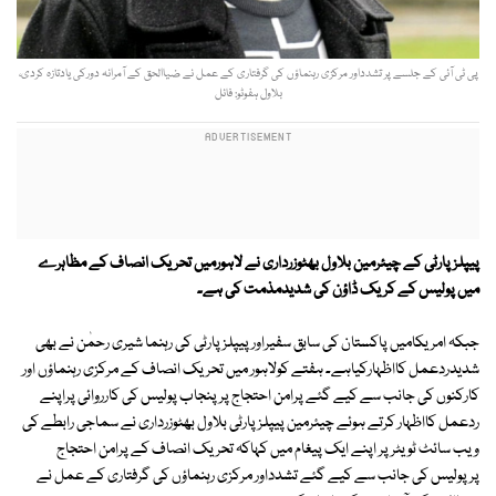
پی ٹی آئی کے جلسے پر تشدداور مرکزی رہنماؤں کی گرفتاری کے عمل نے ضیاالحق کے آمرانہ دورکی یادتازہ کردی،
بلاول ہفوٹو: فائل
پیپلزپارٹی کے چیئرمین بلاول بھٹوزرداری نے لاہورمیں تحریک انصاف کے مظاہرے
میں پولیس کے کریک ڈاؤن کی شدیدمذمت کی ہے۔
جبکہ امریکامیں پاکستان کی سابق سفیراور پیپلزپارٹی کی رہنما شیری رحمٰن نے بھی
شدیدردعمل کااظہارکیاہے۔ ہفتے کولاہور میں تحریک انصاف کے مرکزی رہنماؤں اور
کارکنوں کی جانب سے کیے گئے پرامن احتجاج پرپنجاب پولیس کی کارروائی پراپنے
ردعمل کااظہار کرتے ہوئے چیئرمین پیپلزپارٹی بلاول بھٹوزرداری نے سماجی رابطے کی
ویب سائٹ ٹویٹرپر اپنے ایک پیغام میں کہاکہ تحریک انصاف کے پرامن احتجاج
پرپولیس کی جانب سے کیے گئے تشدداور مرکزی رہنماؤں کی گرفتاری کے عمل نے