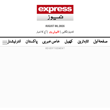
AUGUST 08, 2026
اشتہار لگائیں |
لائیو ٹی وی
| آج کا اخبار
صفحۂ اول
تازہ ترین
کھیل
خاص خبریں
پاکستان
انٹر نیشنل
ٹا