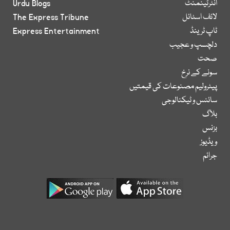
انٹرٹینمنٹ
Urdu Blogs
لائف اسٹائل
The Express Tribune
ٹاپ ٹرینڈ
Express Entertainment
دلچسپ و عجیب
صحت
سونے کے نرخ
پیٹرولیم مصنوعات کی قیمتیں
سائنس و ٹیکنالوجی
بلاگ
بزنس
ویڈیوز
جرائم