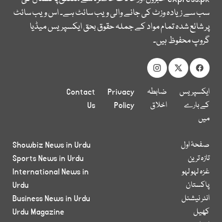
سب سے زیادہ وزٹ کی جانے والی ویب سائٹ ہے۔ اس ویب سائٹ
پر شائع شدہ تمام مواد کے جملہ حقوق بحق ایکسپریس میڈیا
گروپ محفوظ ہیں۔
ایکسپریس
ضابطہ
Privacy
Contact
کے بارے
اخلاق
Policy
Us
میں
صفحۂ اول
Showbiz News in Urdu
تازہ ترین
Sports News in Urdu
غزہ لہو لہو
International News in
پاکستان
Urdu
انٹر نیشنل
Business News in Urdu
کھیل
Urdu Magazine