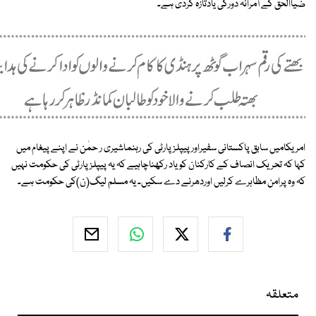
ضیاالحق کے آمرانہ دورکی یادتازہ کردی ہے۔
امریکامیں سابق پاکستانی سفیراور پیپلزپارٹی کی رہنماشیری ر حمٰن نے اپنے پیغام میں
کہا کہ تحریک انصاف کے کارکنان کویاد رکھناچاہیے کہ یہ پیپلزپارٹی کی حکومت نہیں
کہ وہ پرامن مظاہرے کرلیں اوردھرنے دے سکیں۔ یہ مسلم لیگ(ن)کی حکومت ہے۔
متعلقہ