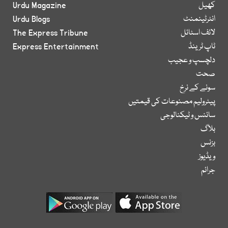
کھیل
Urdu Magazine
انٹرٹینمنٹ
Urdu Blogs
لائف اسٹائل
The Express Tribune
ٹاپ ٹرینڈ
Express Entertainment
دلچسپ و عجیب
صحت
سونے کے نرخ
پیٹرولیم مصنوعات کی قیمتیں
سائنس و ٹیکنالوجی
بلاگ
بزنس
ویڈیوز
جرائم