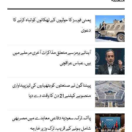
متعلقہ
یمنی فورسز کا حوثیوں کے ٹھکانوں کو تباہ کرنے کا
دعویٰ
آبنائے ہرمز سے متعلق مذاکرات آخری مرحلے میں
ہیں، عباس عراقچی
پینٹاگون نے صنعتوں کو ہتھیاروں کی تیز پیداواری
منصوبے کیلئے 21 دن کا وقت دے دیا
پاک، ترک، سعودیہ دفاعی معاہدے میں مصر بھی
شامل ہونے کے قریب، ترک وزیر خارجہ