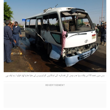
بس میں دھماکا اس وقت ہوا جب یمن کی فضائیہ کے اہلکاروں کو ایئربیس لے جایا جارہا تھا۔ فوٹو: اے ایف پی