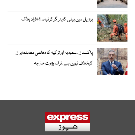
برازیل میں ہیلی کاپٹر گر کر تباہ، 4 افراد ہلاک
پاکستان، سعودیہ اور ترکیہ کا دفاعی معاہدہ ایران
کیخلاف نہیں ہے، ترک وزارت خارجہ