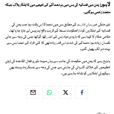
لاہور:
یمن میں فضائیہ کی بس میں بم دھماکے کے نتیجے میں 6 اہلکار ہلاک جبکہ
متعدد زخمی ہوگئے۔
غیر ملکی خبر رساں ادارے کے مطابق بس میں دھماکا اس وقت ہوا جب یمن کی
فضائیہ کے اہلکاروں کو دارالحکومت صنعا کے قریب واقع ایئربیس لے جایا جارہا تھا۔
مقامی حکام کا کہنا ہے کہ بارودی مواد بس کے اندر رکھا گیاتھا جس کی وجہ سے جانی
نقصان زیادہ ہوا، دھماکے کی شدت اس قدر زیادہ تھی کہ کئی افراد کے اعضا بس سے
بہت دور تک پھیل گئے۔
واضح رہے کہ یمن میں حکومت کی جانب سے وہاں مبینہ طور پر فعال القاعدہ کی ذیلی
تنظیموں کے خلاف کارروائی کی جارہی ہے جس کی وجہ سے عسکریت پسند بھی
سیکیورٹی اہلکاروں کو نشانہ بنارہے ہیں۔