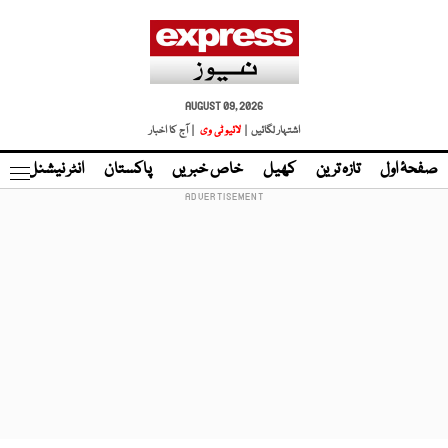
AUGUST 09, 2026
اشتہار لگائیں |
لائیو ٹی وی
| آج کا اخبار
صفحۂ اول
تازہ ترین
کھیل
خاص خبریں
پاکستان
انٹر نیشنل
ٹا