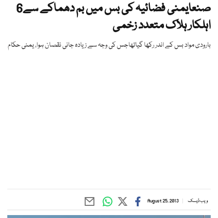
صنعایمنی فضائیہ کی بس میں بم دھماکے سے6
اہلکار ہلاک متعدد زخمی
بارودی مواد بس کے اندر رکھا گیاتھاجس کی وجہ سے زیادہ جانی نقصان ہوا، یمنی حکام
ویب ڈیسک
August 25, 2013