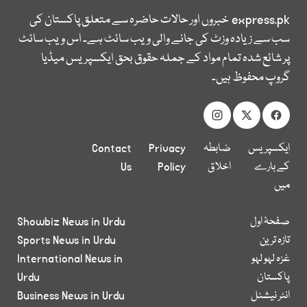
express.pk
خبروں اور حالات حاضرہ سے متعلق پاکستان کی
سب سے زیادہ وزٹ کی جانے والی ویب سائٹ ہے۔ اس ویب سائٹ
پر شائع شدہ تمام مواد کے جملہ حقوق بحق ایکسپریس میڈیا
گروپ محفوظ ہیں۔
ایکسپریس
ضابطہ
Privacy
Contact
کے بارے
اخلاق
Policy
Us
میں
صفحۂ اول
Showbiz News in Urdu
تازہ ترین
Sports News in Urdu
غزہ لہو لہو
International News in
پاکستان
Urdu
انٹر نیشنل
Business News in Urdu