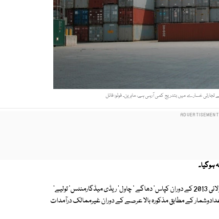
تجارتی خسارے میں بتدریج کمی آرہی ہے، ماہرین۔ فوٹو: فائل
پاکستان ادارہ شماریات (پی جی ایس) کے جاری کردہ اعدادوشمار کے مطابق جولائی 2013 کے دوران کپاس' دھاگے ' چاول' ریڈی میڈگارمنٹس' تولیے'
اعدادوشمار کے مطابق مذکورہ بالا عرصے کے دوران غیرممالک درآمدات