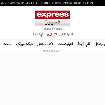
IVE STREAMING
EXPRESS ENTERTAINMENT
CRICKET PAKISTAN
TODAY'S PAPER
AUGUST 07, 2026
اشتہار لگائیں |
لائیو ٹی وی
| آج کا اخبار
ر نیشنل
ٹاپ ٹرینڈ
انٹرٹینمنٹ
لائف اسٹائل
فیکٹ چیک
صحت