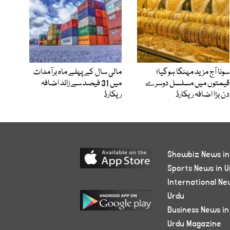
سونا آج مزید مہنگا ہوگیا؛
مالی سال کے پہلے ماہ برآمدات
قیمتوں میں مسلسل دوسرے
میں 31 فیصد سے زائد اضافہ
دن بڑا اضافہ ریکارڈ
ریکارڈ
Showbiz News in
Sports News in U
International Ne
Urdu
Business News in
Urdu Magazine