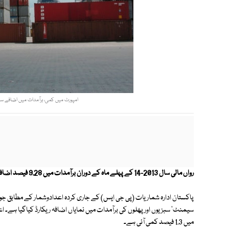
امپورٹ میں کمی، برآمدات میں اضافے سے 
رواں مالی سال 2013-14 کے پہلے ماہ کے دوران برآمدات میں 9.28 فیصد اضافہ ہوگیا۔
سیمنٹ' سبزیوں اورپھلوں کی برآمدات میں نمایاں اضافہ ریکارڈ کیاگیا ہے۔ 
میں 1.3 فیصد کمی آئی ہے۔