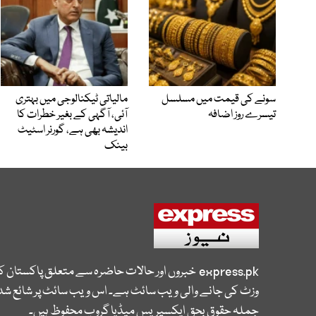
سونے کی قیمت میں مسلسل
مالیاتی ٹیکنالوجی میں بہتری
تیسرے روز اضافہ
آئی، آگہی کے بغیر خطرات کا
اندیشہ بھی ہے، گورنر اسٹیٹ
بینک
express.pk
خبروں اور حالات حاضرہ سے متعلق پاکستان 
وزٹ کی جانے والی ویب سائٹ ہے۔ اس ویب سائٹ پر شائع شدہ
جملہ حقوق بحق ایکسپریس میڈیا گروپ محفوظ ہیں۔