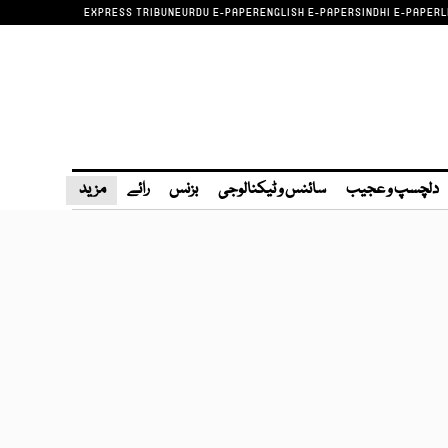
EXPRESS TRIBUNE
URDU E-PAPER
ENGLISH E-PAPER
SINDHI E-PAPER
L
دلچسپ و عجیب
سائنس و ٹیکنالوجی
بزنس
رائے
مزید