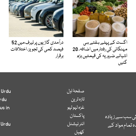
اگست کے پہلے ہفتے ہی
درآمدی گاڑیوں پر ٹیرف میں 52
مہنگائی کی رفتار میں اضافہ، 20
فیصد کمی کی تجویز، اختلافات
اشیائے ضروریہ کی قیمتیں بڑھ
برقرار
گئیں
صفحۂ اول
 Urdu
تازہ ترین
rdu
غزہ لہو لہو
ws in
پاکستان
کی سب سے زیادہ
انٹر نیشنل
 Urdu
 تمام مواد کے
کھیل