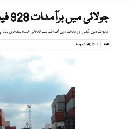
جولائی میں برآمدات 928 فیصد بڑھ گئیں درآمدات میں کمی
امپورٹ میں کمی، برآمدات میں اضافے سے تجارتی خسارے میں بتدریج
August 26, 2013
APP