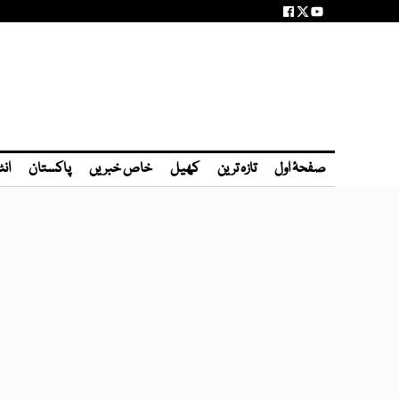
صفحۂ اول
تازہ ترین
کھیل
خاص خبریں
پاکستان
انٹ