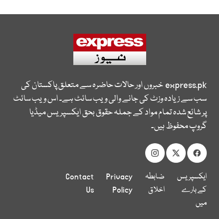
express.pk
خبروں اور حالات حاضرہ سے متعلق پاکستان کی
سب سے زیادہ وزٹ کی جانے والی ویب سائٹ ہے۔ اس ویب سائٹ
پر شائع شدہ تمام مواد کے جملہ حقوق بحق ایکسپریس میڈیا
گروپ محفوظ ہیں۔
ایکسپریس
ضابطہ
Privacy
Contact
کے بارے
اخلاق
Policy
Us
میں