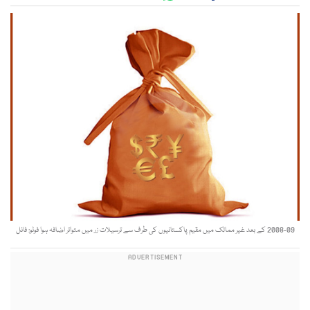
2008-09 کے بعد غیر ممالک میں مقیم پاکستانیوں کی طرف سے ترسیلات زر میں متواتر اضافہ ہوا فوٹو: فائل