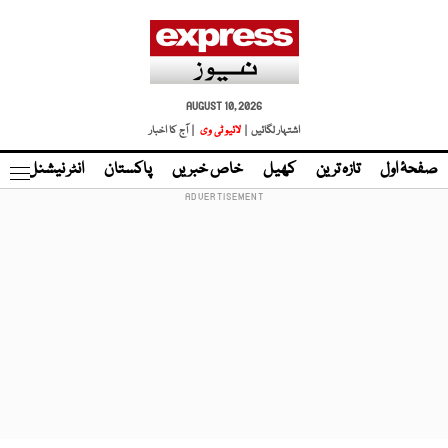
AUGUST 10, 2026
اشتہار لگائیں |
لائیو ٹی وی
| آج کا اخبار
صفحۂ اول
تازہ ترین
کھیل
خاص خبریں
پاکستان
انٹر نیشنل
ٹا