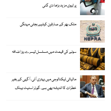
پر لیوی مزید بڑھا دی گئی
ملک بھر کے صارفین کیلیے بجلی مہنگی
سونے کی قیمت میں مسلسل تیسرے روز اضافہ
مالیاتی ٹیکنالوجی میں بہتری آئی، آگہی کے بغیر
خطرات کا اندیشہ بھی ہے، گورنر اسٹیٹ بینک