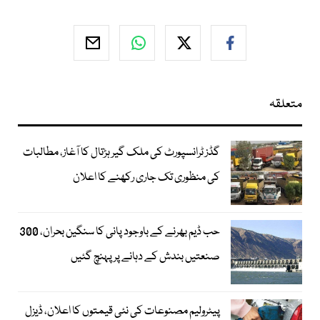
متعلقہ
گڈز ٹرانسپورٹ کی ملک گیر ہڑتال کا آغاز، مطالبات
کی منظوری تک جاری رکھنے کا اعلان
حب ڈیم بھرنے کے باوجود پانی کا سنگین بحران، 300
صنعتیں بندش کے دہانے پر پہنچ گئیں
پیٹرولیم مصنوعات کی نئی قیمتوں کا اعلان، ڈیزل