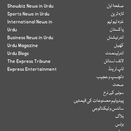
صفحۂ اول
Showbiz News in Urdu
تازہ ترین
Sports News in Urdu
غزہ لہو لہو
International News in
پاکستان
Urdu
انٹر نیشنل
Business News in Urdu
کھیل
Urdu Magazine
انٹرٹینمنٹ
Urdu Blogs
لائف اسٹائل
The Express Tribune
ٹاپ ٹرینڈ
Express Entertainment
دلچسپ و عجیب
صحت
سونے کے نرخ
پیٹرولیم مصنوعات کی قیمتیں
سائنس و ٹیکنالوجی
بلاگ
بزنس