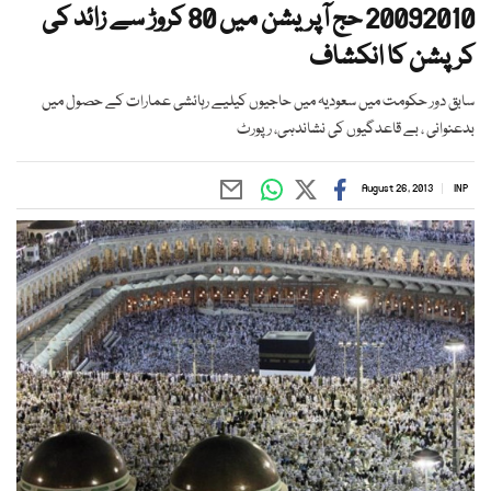
20092010 حج آپریشن میں 80 کروڑ سے زائد کی
کرپشن کا انکشاف
سابق دور حکومت میں سعودیہ میں حاجیوں کیلیے رہائشی عمارات کے حصول میں
بدعنوانی ، بے قاعدگیوں کی نشاندہی، رپورٹ
August 26, 2013
INP