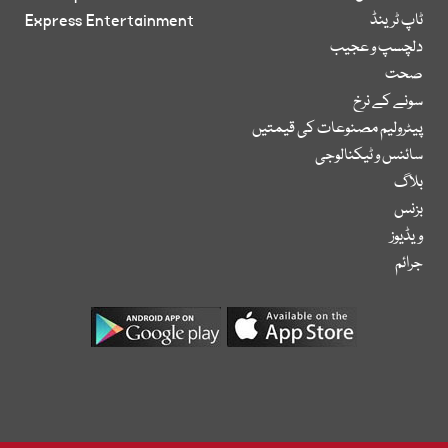
ٹاپ ٹرینڈ
Express Entertainment
دلچسپ و عجیب
صحت
سونے کے نرخ
پیٹرولیم مصنوعات کی قیمتیں
سائنس و ٹیکنالوجی
بلاگ
بزنس
ویڈیوز
جرائم