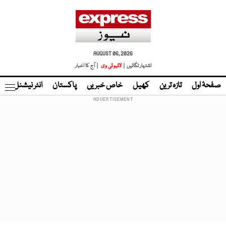
AUGUST 06, 2026
اشتہار لگائیں |
لائیو ٹی وی
| آج کا اخبار
صفحۂ اول
تازہ ترین
کھیل
خاص خبریں
پاکستان
انٹر نیشنل
ٹا