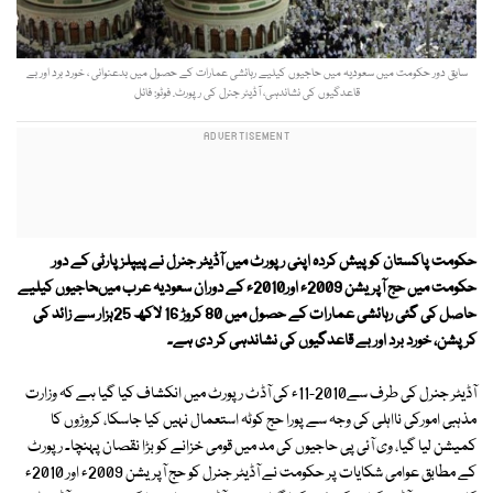
سابق دور حکومت میں سعودیہ میں حاجیوں کیلیے رہائشی عمارات کے حصول میں بدعنوانی ، خورد برد اور بے
قاعدگیوں کی نشاندہی، آڈیٹر جنرل کی رپورٹ. فوٹو: فائل
حکومت پاکستان کو پیش کردہ اپنی رپورٹ میں آڈیٹر جنرل نے پیپلزپارٹی کے دور
حکومت میں حج آپریشن 2009ء اور2010ء کے دوران سعودیہ عرب میںحاجیوں کیلیے
حاصل کی گئی رہائشی عمارات کے حصول میں 80 کروڑ 16 لاکھ 25ہزار سے زائد کی
کرپشن، خورد برد اور بے قاعدگیوں کی نشاندہی کر دی ہے۔
آڈیٹر جنرل کی طرف سے2010-11ء کی آڈٹ رپورٹ میں انکشاف کیا گیا ہے کہ وزارت
مذہبی امورکی نااہلی کی وجہ سے پورا حج کوٹہ استعمال نہیں کیا جاسکا، کروڑوں کا
کمیشن لیا گیا، وی آئی پی حاجیوں کی مد میں قومی خزانے کو بڑا نقصان پہنچا۔ رپورٹ
کے مطابق عوامی شکایات پر حکومت نے آڈیٹر جنرل کو حج آپریشن 2009ء اور 2010ء