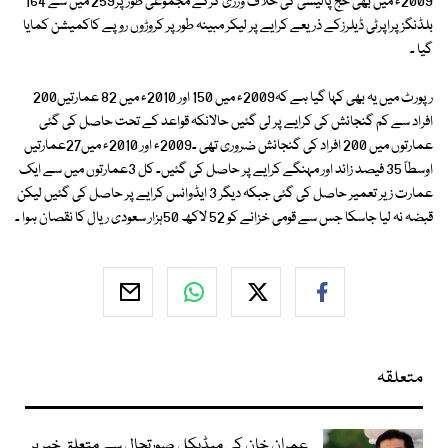
2009ء میں بھی حج پالیسی کی خلاف ورزی کرکے مجموعی طور پر259 میں سے 164
بلڈنگز پراپرٹی ڈیلرزکے ذریعے کرایے پر لیکر مبینہ طور پر کروڑوں روپے کاکمیشن کمایا
گیا ۔
رپورٹ میں یہ بھی کہا گیا ہے کہ2009ء میں 150 اور 2010ء میں 82 عمارتیں200
افراد سے کم گنجائش کی کرایے پر لی گئیں حالانکہ قواعد کے تحت حاصل کی گئی
عمارتوں میں 200 افراد کی گنجائش ضروری تھی ۔2009ء اور 2010ء میں27عمارتیں
اوسطاً 35 فیصد زائد اور مہنگے کرایے پر حاصل کی گئیں۔ کل 3عمارتوں میں سے ایک
عمارت زیر تعمیر حاصل کی گئی جبکہ دیگر 3 ایڈوانس کرایے پر حاصل کی گئیں لیکن
قبضہ نہ لیا جاسکا جس سے قومی خزانے کو 52 لاکھ 50ہزار سعودی ریال کا نقصان ہوا ۔
متعلقہ
عمران خان کی میڈیکل صورتحال سے متعلق خبر پر