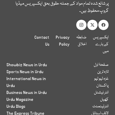
پر شائع شدہ تمام مواد کے جملہ حقوق بحق ایکسپریس میڈیا
گروپ محفوظ ہیں۔
ایکسپریس
ضابطہ
Privacy
Contact
کے بارے
اخلاق
Policy
Us
میں
صفحۂ اول
Showbiz News in Urdu
تازہ ترین
Sports News in Urdu
غزہ لہو لہو
International News in
پاکستان
Urdu
انٹر نیشنل
Business News in Urdu
کھیل
Urdu Magazine
انٹرٹینمنٹ
Urdu Blogs
لائف اسٹائل
The Express Tribune