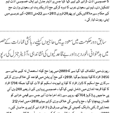
کا خصوصی آڈٹ کرانے کے لیے کہا گیا جس پر آڈیٹر جنرل نے ایک خصوصی آڈٹ ٹیم
تشکیل دی۔ ٹیم نے سعودی عرب کا دورہ کرکے حج ڈائریکٹریٹ اور سعودی وزارت حج
کے حکام سے ملاقاتیںکیں اور پھر28 فروری 2011ء سے 22مئی 2011ء کے عرصے میں
اپنی رپورٹ تیار کی ۔
رپورٹ میں انکشاف کیا گیا ہے کہ2009 میں پورا حج کوٹہ استعمال نہ کیے جانے سے
3456 افرادکاکوٹا less ہوگیا ، 2010ء کے حج آپریشن میں قواعد کی خلاف ورزی کرکے
سرکاری حج اسکیم کا 5ہزار افراد کا کوٹا پرائیویٹ اسکیم کو الاٹ کیاگیا جبکہ 1794 افراد
کا کوٹا قرعہ اندازی میں شامل نہیں کیاگیا ۔ خصوصی پروازوں کے ذریعے 248 وی آئی
پی حاجیوں پر3کروڑ 64لاکھ روپے سے زائد اخراجات آئے جس سے قومی خزانے کو
نقصان پہنچایا گیا ۔ حج پالیسی کی خلاف ورزی کرتے ہوئے2010ء میں تمام 212
عمارتیں7 رکنی ہائرنگ کمیٹی کی بجائے صرف2 یا 3 افراد نے کرایے پر حاصل کیں ۔