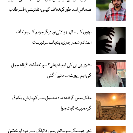
صحافی اسد طور کیخلاف کیس: تفتیشی افسر طلب
بچوں کے ساتھ زیادتی اور دیگر جرائم کے ہولناک
اعداد و شمار جاری، پنجاب سرفہرست
بشریٰ بی بی کی قیدِ تنہائی؟ سپرنٹنڈنٹ اڈیالہ جیل
کی اہم رپورٹ سامنے آ گئی
ملک میں گزشتہ ماہ معمول سے کم بارش ریکارڈ،
گرم مہینہ ثابت ہوا
نجی ہاؤسنگ سوسائٹی میں فائرنگ سے مرد اور خاتون