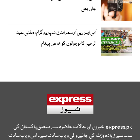
جاں بحق
آئی ایس پی آر سمر انٹرن شپ پروگرام؛ مفتی عبد
الرحیم کا نوجوانوں کو خاص پیغام
express.pk
خبروں اور حالات حاضرہ سے متعلق پاکستان کی
سب سے زیادہ وزٹ کی جانے والی ویب سائٹ ہے۔ اس ویب سائٹ