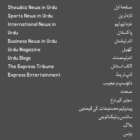
صفحۂ اول
Showbiz News in Urdu
تازہ ترین
Sports News in Urdu
غزہ لہو لہو
International News in
پاکستان
Urdu
انٹر نیشنل
Business News in Urdu
کھیل
Urdu Magazine
انٹرٹینمنٹ
Urdu Blogs
لائف اسٹائل
The Express Tribune
ٹاپ ٹرینڈ
Express Entertainment
دلچسپ و عجیب
صحت
سونے کے نرخ
پیٹرولیم مصنوعات کی قیمتیں
سائنس و ٹیکنالوجی
بلاگ
بزنس