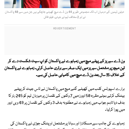
دونوں ٹیموں کے درمیان اب تک مجموعی طور پر 44 ون ڈے میچ کھیلے جاچکے ہیں جن میں سے 40 پاکستان
نے اور 2 مخالف ٹیم نے جیتے۔ فوٹو: فائل
ون ڈے سیریز کے پہلے میچ میں زمبابوے نے پاکستان کو اپ سیٹ شکست دے کر
تین میچز پر مشتمل سیریز میں ایک صفر سے برتری حاصل کرلی۔ زمبابوے نے پاکستان
کے خلاف 15 سال بعد ون ڈے میچ میں کامیابی حاصل کی ہے۔
ہرارے اسپورٹس کلب میں کھیلے گئے میچ میں پاکستان نے ٹاس جیت کر پہلے
بیٹنگ کرتے ہوئے مقررہ 50 اوورز میں 7 وکٹوں کے نقصان پر میزبان ٹیم کو 245 رنز کا
ہدف دیا تاہم جواب میں زمبابوے نے مطلوبہ ہدف 3 وکٹوں کے نقصان پر 49 ویں اوور
میں پورا کرلیا۔
زمبابوے کی جانب سے مسکادزا اور سبانا پر مشتمل اوپننگ جوڑی نے پاکستان کی