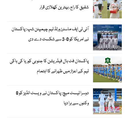
شفیق کا راج، بہترین کھلاڑی قرار
آئی ٹی ایف ماسٹرز ورلڈ ٹیم چیمپئن شپ: پاکستان
نے امریکا کو 0-3 سے شکست دے دی
پاکستان فٹ بال فیڈریشن کا جنوبی کوریا کی ہاکی
ٹیم کے اعزاز میں ظہرانے کا اہتمام
دوسرا ٹیسٹ میچ: پاکستان نے ویسٹ انڈیز کو 8
وکٹوں سے ہرا دیا