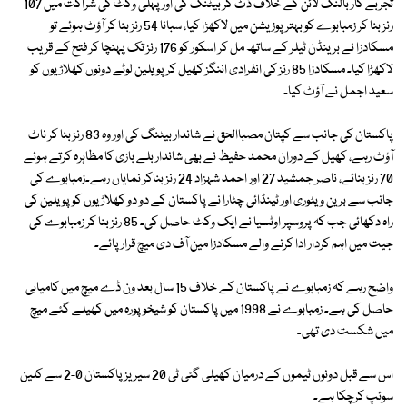
تجربے کار بالنگ لائن کے خلاف ڈٹ کر بیٹنگ کی اور پہلی وکٹ کی شراکت میں 107
رنز بنا کر زمبابوے کو بہتر پوزیشن میں لاکھڑا کیا، سبانا 54 رنز بنا کر آؤٹ ہوئے تو
مسکادزا نے برینڈن ٹیلر کے ساتھ مل کر اسکور کو 176 رنز تک پہنچا کر فتح کے قریب
لاکھڑا کیا۔ مسکادزا 85 رنز کی انفرادی اننگز کھیل کر پویلین لوٹے دونوں کھلاڑیوں کو
سعید اجمل نے آؤٹ کیا۔
پاکستان کی جانب سے کپتان مصباالحق نے شاندار بیٹنگ کی اور وہ 83 رنز بنا کر ناٹ
آؤٹ رہے، کھیل کے دوران محمد حفیظ نے بھی شاندار بلے بازی کا مظاہرہ کرتے ہوئے
70 رنز بنائے، ناصر جمشید 27 اور احمد شہزاد 24 رنز بناکر نمایاں رہے۔زمبابوے کی
جانب سے برین ویٹوری اور ٹینڈائی چٹارا نے پاکستان کے دو دو کھلاڑیوں کو پویلین کی
راہ دکھائی جب کہ پروسپر اوٹسیا نے ایک وکٹ حاصل کی۔ 85 رنز بنا کر زمبابوے کی
جیت میں اہم کردار ادا کرنے والے مسکادزا مین آف دی میچ قرار پائے۔
واضح رہے کہ زمبابوے نے پاکستان کے خلاف 15 سال بعد ون ڈے میچ میں کامیابی
حاصل کی ہے۔ زمبابوے نے 1998 میں پاکستان کو شیخوپورہ میں کھیلے گئے میچ
میں شکست دی تھی۔
اس سے قبل دونوں ٹیموں کے درمیان کھیلی گئی ٹی 20 سیریز پاکستان 0-2 سے کلین
سوئپ کرچکا ہے۔