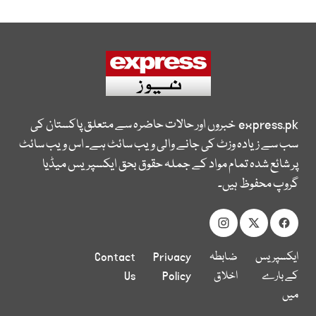
express.pk
خبروں اور حالات حاضرہ سے متعلق پاکستان کی
سب سے زیادہ وزٹ کی جانے والی ویب سائٹ ہے۔ اس ویب سائٹ
پر شائع شدہ تمام مواد کے جملہ حقوق بحق ایکسپریس میڈیا
گروپ محفوظ ہیں۔
ایکسپریس
ضابطہ
Privacy
Contact
کے بارے
اخلاق
Policy
Us
میں