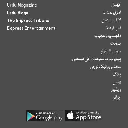
کھیل
Urdu Magazine
انٹرٹینمنٹ
Urdu Blogs
لائف اسٹائل
The Express Tribune
ٹاپ ٹرینڈ
Express Entertainment
دلچسپ و عجیب
صحت
سونے کے نرخ
پیٹرولیم مصنوعات کی قیمتیں
سائنس و ٹیکنالوجی
بلاگ
بزنس
ویڈیوز
جرائم