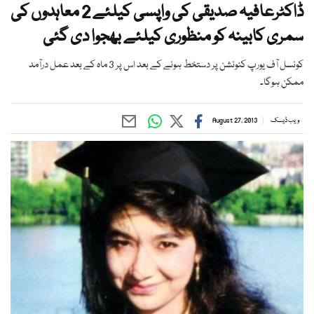
ڈاکٹرعافیہ صدیقی کی واپسی کیلئے 2 معاہدوں کی
سمری کابینہ کو منظوری کیلئے بھجوا دی گئی
کونسل آف یورپ کنونشن پر دستخط ہونے کے بعد اس پر 3 ماہ کے بعد عمل درآمد
ممکن ہوگا۔
ویب ڈیسک
August 27, 2013