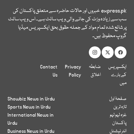
express.pk
خبروں اور حالات حاضرہ سے متعلق پاکستان کی
سب سے زیادہ وزٹ کی جانے والی ویب سائٹ ہے۔ اس ویب سائٹ
پر شائع شدہ تمام مواد کے جملہ حقوق بحق ایکسپریس میڈیا
گروپ محفوظ ہیں۔
ایکسپریس
ضابطہ
Privacy
Contact
کے بارے
اخلاق
Policy
Us
میں
صفحۂ اول
Showbiz News in Urdu
تازہ ترین
Sports News in Urdu
غزہ لہو لہو
International News in
پاکستان
Urdu
انٹر نیشنل
Business News in Urdu