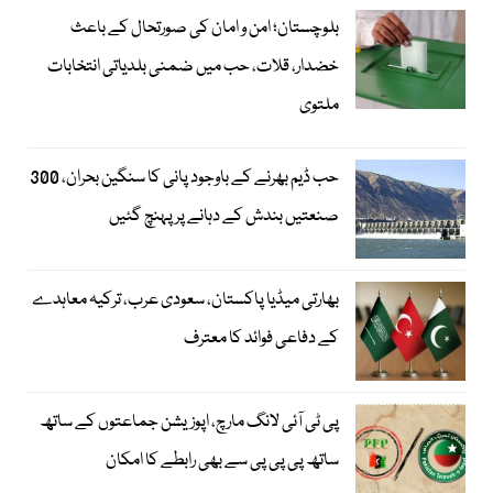
بلوچستان؛ امن و امان کی صورتحال کے باعث
خضدار، قلات، حب میں ضمنی بلدیاتی انتخابات
ملتوی
حب ڈیم بھرنے کے باوجود پانی کا سنگین بحران، 300
صنعتیں بندش کے دہانے پر پہنچ گئیں
بھارتی میڈیا پاکستان، سعودی عرب، ترکیہ معاہدے
کے دفاعی فوائد کا معترف
پی ٹی آئی لانگ مارچ، اپوزیشن جماعتوں کے ساتھ
ساتھ پی پی پی سے بھی رابطے کا امکان