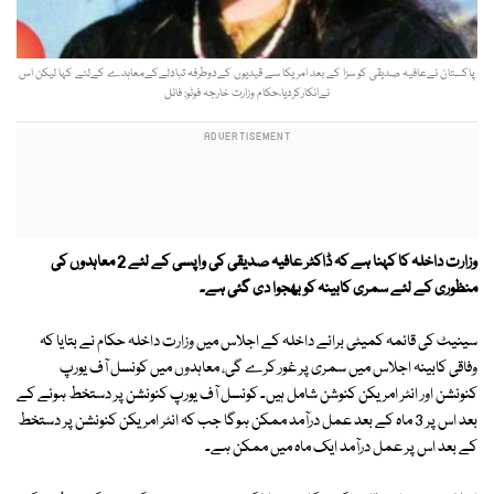
پاکستان نےعافیہ صدیقی کو سزا کے بعد امریکا سے قیدیوں کےدوطرفہ تبادلےکےمعاہدے کےلئے کہا لیکن اس
نےانکارکردیا،حکام وزارت خارجہ فوٹو: فائل
وزارت داخلہ کا کہنا ہے کہ ڈاکٹر عافیہ صدیقی کی واپسی کے لئے 2 معاہدوں کی
منظوری کے لئے سمری کابینہ کو بھجوا دی گئی ہے۔
سینیٹ کی قائمہ کمیٹی برائے داخلہ کے اجلاس میں وزارت داخلہ حکام نے بتایا کہ
وفاقی کابینہ اجلاس میں سمری پر غور کرے گی، معاہدوں میں کونسل آف یورپ
کنونشن اور انٹر امریکن کنوشن شامل ہیں۔ کونسل آف یورپ کنونشن پر دستخط ہونے کے
بعد اس پر 3 ماہ کے بعد عمل درآمد ممکن ہوگا جب کہ انٹر امریکن کنونشن پر دستخط
کے بعد اس پر عمل درآمد ایک ماہ میں ممکن ہے۔