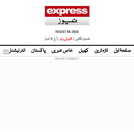
AUGUST 08, 2026
اشتہار لگائیں |
لائیو ٹی وی
| آج کا اخبار
صفحۂ اول
تازہ ترین
کھیل
خاص خبریں
پاکستان
انٹر نیشنل
ٹا