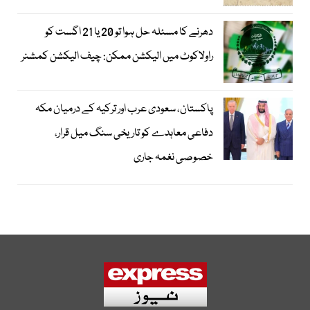
دھرنے کا مسئلہ حل ہوا تو 20 یا 21 اگست کو
راولاکوٹ میں الیکشن ممکن: چیف الیکشن کمشنر
پاکستان، سعودی عرب اور ترکیہ کے درمیان مکہ
دفاعی معاہدے کو تاریخی سنگ میل قرار،
خصوصی نغمہ جاری