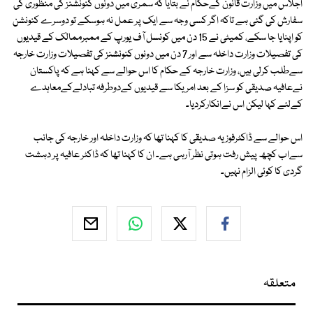
اجلاس میں وزارت قانون کےحکام نے بتایا کہ سمری میں دونوں کنونشنز کی منظوری کی
سفارش کی گئی ہے تاکہ اگر کسی وجہ سے ایک پر عمل نہ ہوسکے تو دوسرے کنونشن
کو اپنایا جا سکے، کمیٹی نے 15 دن میں کونسل آف یورپ کے ممبرممالک کے قیدیوں
کی تفصیلات وزارت داخلہ سے اور 7 دن میں دونوں کنونشنز کی تفصیلات وزارت خارجہ
سےطلب کرلی ہیں، وزارت خارجہ کے حکام کا اس حوالے سے کہنا ہے کہ پاکستان
نےعافیہ صدیقی کو سزا کے بعد امریکا سے قیدیوں کےدوطرفہ تبادلےکےمعاہدے
کےلئے کہا لیکن اس نےانکارکردیا۔
اس حوالے سے ڈاکٹرفوزیہ صدیقی کا کہنا تھا کہ وزارت داخلہ اور خارجہ کی جانب
سےاب کچھ پیش رفت ہوتی نظر آرہی ہے۔ ان کا کہنا تھا کہ ڈاکٹر عافیہ پر دہشت
گردی کا کوئی الزام نہیں۔
متعلقہ